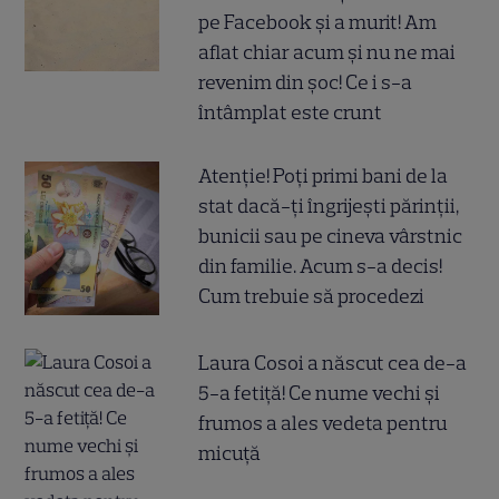
pe Facebook și a murit! Am
aflat chiar acum și nu ne mai
revenim din șoc! Ce i s-a
întâmplat este crunt
Atenție! Poți primi bani de la
stat dacă-ți îngrijești părinții,
bunicii sau pe cineva vârstnic
din familie. Acum s-a decis!
Cum trebuie să procedezi
Laura Cosoi a născut cea de-a
5-a fetiță! Ce nume vechi și
frumos a ales vedeta pentru
micuță