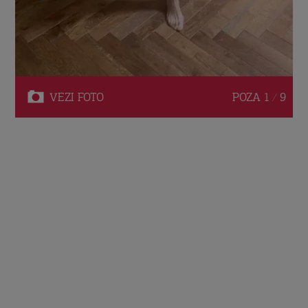
VEZI
FOTO
POZA
1 / 9