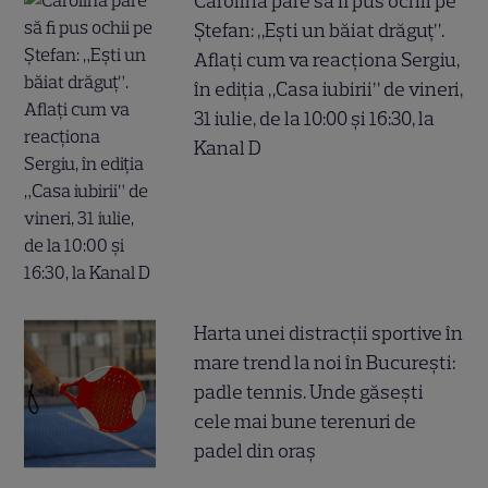
Carolina pare să fi pus ochii pe
Ștefan: „Ești un băiat drăguț”.
Aflați cum va reacționa Sergiu,
în ediția „Casa iubirii” de vineri,
31 iulie, de la 10:00 și 16:30, la
Kanal D
Harta unei distracții sportive în
mare trend la noi în București:
padle tennis. Unde găsești
cele mai bune terenuri de
padel din oraș