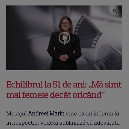
Echilibrul la 51 de ani: „Mă simt
mai femeie decât oricând”
Mesajul
Andreei Marin
vine ca un îndemn la
introspecție. Vedeta subliniază că adevărata