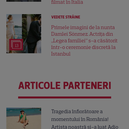
filmat în Italia
VEDETE STRĂINE
Primele imagini de la nunta
Damlei Sönmez. Actrița din
„Legea familiei” s-a căsătorit
13
într-o ceremonie discretă la
Istanbul
ARTICOLE PARTENERI
Tragedia înfiorătoare a
momentului în România!
Artista noastră și-a luat Adio