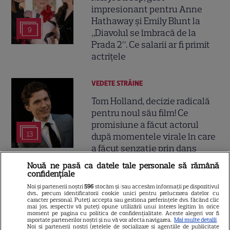
impresionant pentru Anne
Hathaway și Emily Blunt la
9
„Diavolul se îmbracă de la
Prada 2”. Ce salarii ar fi primit
actrițele
VEDETE STRĂINE
Tom Holland, decizie radicală
pentru noul său film! Ce
promisiune a făcut actorul
13
după momentele virale în care
a făcut senzație prin dans
Nouă ne pasă ca datele tale personale să rămână
confidențiale
SKYSHOWTIME
Noi și partenerii noștri
596
stocăm și/sau accesăm informații pe dispozitivul
Scarlett Johansson și Kristin
dvs., precum identificatorii cookie unici pentru prelucrarea datelor cu
caracter personal. Puteți accepta sau gestiona preferințele dvs. făcând clic
Scott Thomas, din nou mamă
mai jos, respectiv vă puteți opune utilizării unui interes legitim în orice
moment pe pagina cu politica de confidențialitate. Aceste alegeri vor fi
și fiică pe ecran în „My
raportate partenerilor noștri și nu vă vor afecta navigarea.
Mai multe detalii
13
Noi si partenerii nostri (retelele de socializare si agentiile de publicitate
Mother's Wedding”. Când