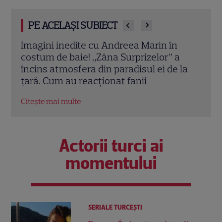
PE ACELAȘI SUBIECT
Imagini inedite cu Andreea Marin în
Andr
e
costum de baie! „Zâna Surprizelor” a
Schi
tele
încins atmosfera din paradisul ei de la
o di
reagă
țară. Cum au reacționat fanii
stre
Citește mai multe
Citeș
Actorii turci ai
momentului
SERIALE TURCEŞTI