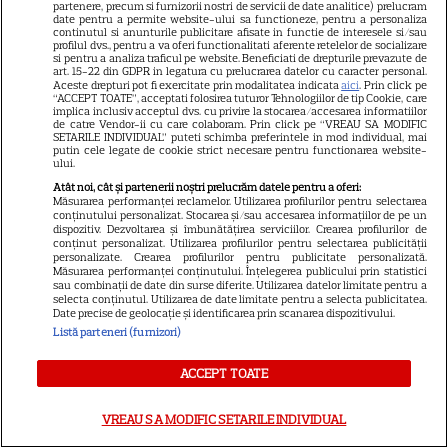
partenere, precum si furnizorii nostri de servicii de date analitice) prelucram
apare filmul pe SkyShowtime
date pentru a permite website-ului sa functioneze, pentru a personaliza
continutul si anunturile publicitare afisate in functie de interesele si/sau
profilul dvs., pentru a va oferi functionalitati aferente retelelor de socializare
si pentru a analiza traficul pe website. Beneficiati de drepturile prevazute de
art. 15-22 din GDPR in legatura cu prelucrarea datelor cu caracter personal.
PRIME VIDEO
Aceste drepturi pot fi exercitate prin modalitatea indicata
aici
. Prin click pe
“ACCEPT TOATE”, acceptati folosirea tuturor Tehnologiilor de tip Cookie, care
Jamie Campbell Bower, starul
implica inclusiv acceptul dvs. cu privire la stocarea/accesarea informatiilor
de catre Vendor-ii cu care colaboram. Prin click pe “VREAU SA MODIFIC
din „Stranger Things”, intră în
SETARILE INDIVIDUAL” puteti schimba preferintele in mod individual, mai
putin cele legate de cookie strict necesare pentru functionarea website-
universul „Stăpânul Inelelor”.
ului.
9
Ce rol legendar va interpreta în
Atât noi, cât și partenerii noștri prelucrăm datele pentru a oferi:
sezonul 3
Măsurarea performanței reclamelor. Utilizarea profilurilor pentru selectarea
conținutului personalizat. Stocarea și/sau accesarea informațiilor de pe un
dispozitiv. Dezvoltarea și îmbunătățirea serviciilor. Crearea profilurilor de
conținut personalizat. Utilizarea profilurilor pentru selectarea publicității
NETFLIX
personalizate. Crearea profilurilor pentru publicitate personalizată.
Măsurarea performanței conținutului. Înțelegerea publicului prin statistici
„Palatul de Est”, noul fenomen
sau combinații de date din surse diferite. Utilizarea datelor limitate pentru a
selecta conținutul. Utilizarea de date limitate pentru a selecta publicitatea.
coreean de pe Netflix: Regele
Date precise de geolocație și identificarea prin scanarea dispozitivului.
blestemat, fantomele și
Listă parteneri (furnizori)
5
exorcistul care sfidează
ACCEPT TOATE
moartea
VREAU SA MODIFIC SETARILE INDIVIDUAL
PRIME VIDEO