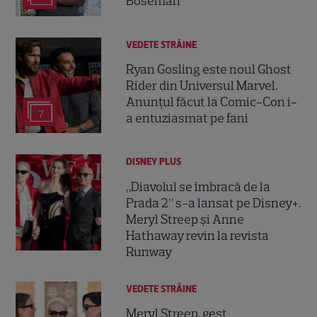
Boseman
VEDETE STRĂINE
Ryan Gosling este noul Ghost
Rider din Universul Marvel.
Anunțul făcut la Comic-Con i-
7
a entuziasmat pe fani
DISNEY PLUS
„Diavolul se îmbracă de la
Prada 2” s-a lansat pe Disney+.
Meryl Streep și Anne
Hathaway revin la revista
Runway
VEDETE STRĂINE
Meryl Streep, gest