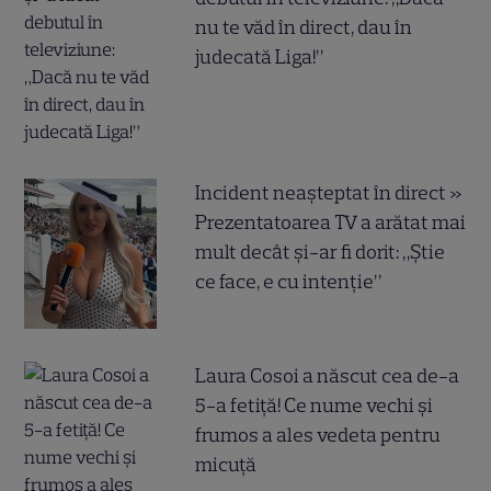
nu te văd în direct, dau în
judecată Liga!”
Incident neașteptat în direct »
Prezentatoarea TV a arătat mai
mult decât și-ar fi dorit: „Știe
ce face, e cu intenție”
Laura Cosoi a născut cea de-a
5-a fetiță! Ce nume vechi și
frumos a ales vedeta pentru
micuță