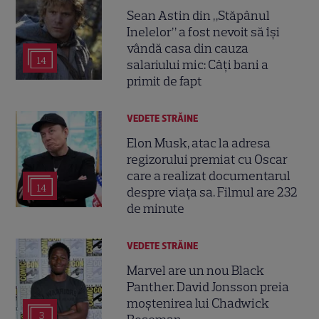
Sean Astin din „Stăpânul
Inelelor” a fost nevoit să își
vândă casa din cauza
14
salariului mic: Câți bani a
primit de fapt
VEDETE STRĂINE
Elon Musk, atac la adresa
regizorului premiat cu Oscar
care a realizat documentarul
14
despre viața sa. Filmul are 232
de minute
VEDETE STRĂINE
Marvel are un nou Black
Panther. David Jonsson preia
moștenirea lui Chadwick
3