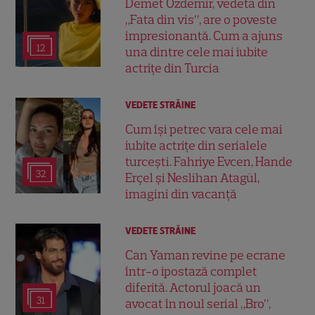
Demet Özdemir, vedeta din
„Fata din vis”, are o poveste
impresionantă. Cum a ajuns
12
una dintre cele mai iubite
actrițe din Turcia
VEDETE STRĂINE
Cum își petrec vara cele mai
iubite actrițe din serialele
turcești. Fahriye Evcen, Hande
32
Erçel și Neslihan Atagül,
imagini din vacanță
VEDETE STRĂINE
Can Yaman revine pe ecrane
într-o ipostază complet
diferită. Actorul joacă un
31
avocat în noul serial „Bro”,