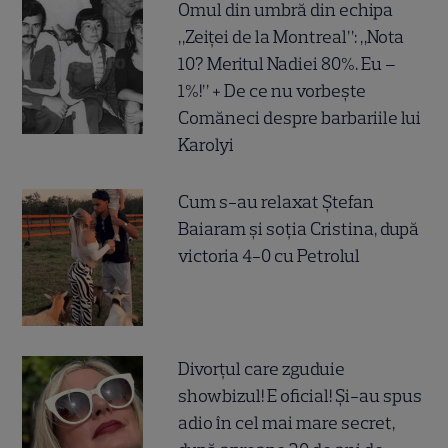
Omul din umbră din echipa
„Zeiței de la Montreal”: „Nota
10? Meritul Nadiei 80%. Eu –
1%!” + De ce nu vorbește
Comăneci despre barbariile lui
Karolyi
Cum s-au relaxat Ștefan
Baiaram și soția Cristina, după
victoria 4-0 cu Petrolul
Divorțul care zguduie
showbizul! E oficial! Și-au spus
adio în cel mai mare secret,