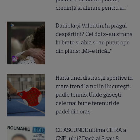
credință și alinare pentru a..."
Daniela și Valentin, în pragul
despărțirii? Cei doi s-au strâns
în brațe și abia s-au putut opri
din plâns: „Mi-e frică...”
Harta unei distracții sportive în
mare trend la noi în București:
padle tennis. Unde găsești
cele mai bune terenuri de
padel din oraș
CE ASCUNDE ultima CIFRA a
CNP-ului? Dacă ai 3 sau 8