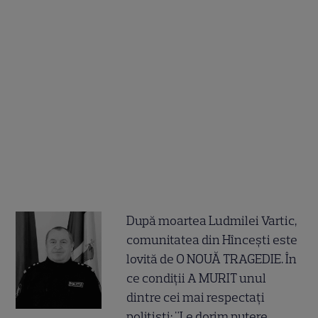
După moartea Ludmilei Vartic,
comunitatea din Hîncești este
lovită de O NOUĂ TRAGEDIE. În
ce condiții A MURIT unul
dintre cei mai respectați
polițiști: "Le dorim putere,