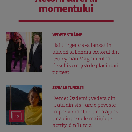
momentului
VEDETE STRĂINE
Halit Ergenç s-a lansat în
afaceri la Londra: Actorul din
„Suleyman Magnificul” a
deschis o rețea de plăcintării
turcești
SERIALE TURCEŞTI
Demet Özdemir, vedeta din
„Fata din vis”, are o poveste
impresionantă. Cum a ajuns
12
una dintre cele mai iubite
actrițe din Turcia