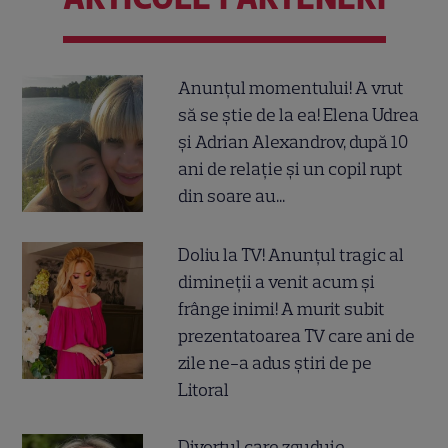
Anunțul momentului! A vrut
să se știe de la ea! Elena Udrea
și Adrian Alexandrov, după 10
ani de relație și un copil rupt
din soare au...
Doliu la TV! Anunțul tragic al
dimineții a venit acum și
frânge inimi! A murit subit
prezentatoarea TV care ani de
zile ne-a adus știri de pe
Litoral
Divorțul care zguduie