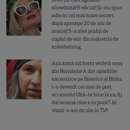
showbizul! E oficial! Și-au spus
adio în cel mai mare secret,
după aproape 20 de ani de
mariaj! S-a ales praful de
cuplul de aur din industria de
entertaining
Așa arată azi fosta vedetă sexy
din România! A dat aparițiile
excentrice pe Biserică și Biblia
i-a devenit cel mai de preț
accesoriu! Uită-te bine la ea, îți
dai seama cine e în poză? Ai
văzut-o ani de zile la TV!!