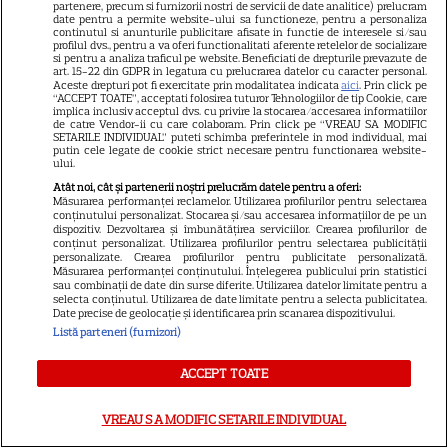
partenere, precum si furnizorii nostri de servicii de date analitice) prelucram
horror în care copiii devin
date pentru a permite website-ului sa functioneze, pentru a personaliza
5
continutul si anunturile publicitare afisate in functie de interesele si/sau
criminali după ce mănâncă
profilul dvs., pentru a va oferi functionalitati aferente retelelor de socializare
înghețată
si pentru a analiza traficul pe website. Beneficiati de drepturile prevazute de
art. 15-22 din GDPR in legatura cu prelucrarea datelor cu caracter personal.
Aceste drepturi pot fi exercitate prin modalitatea indicata
aici
. Prin click pe
“ACCEPT TOATE”, acceptati folosirea tuturor Tehnologiilor de tip Cookie, care
VEDETE STRĂINE
implica inclusiv acceptul dvs. cu privire la stocarea/accesarea informatiilor
de catre Vendor-ii cu care colaboram. Prin click pe “VREAU SA MODIFIC
SETARILE INDIVIDUAL” puteti schimba preferintele in mod individual, mai
„Povestea peștelui posac”,
putin cele legate de cookie strict necesare pentru functionarea website-
ului.
aventura animată inspirată
Atât noi, cât și partenerii noștri prelucrăm datele pentru a oferi:
dintr-un bestseller The New
Măsurarea performanței reclamelor. Utilizarea profilurilor pentru selectarea
11
York Times, ajunge în
conținutului personalizat. Stocarea și/sau accesarea informațiilor de pe un
dispozitiv. Dezvoltarea și îmbunătățirea serviciilor. Crearea profilurilor de
cinematografe pe 7 august
conținut personalizat. Utilizarea profilurilor pentru selectarea publicității
personalizate. Crearea profilurilor pentru publicitate personalizată.
Măsurarea performanței conținutului. Înțelegerea publicului prin statistici
sau combinații de date din surse diferite. Utilizarea datelor limitate pentru a
NETFLIX
selecta conținutul. Utilizarea de date limitate pentru a selecta publicitatea.
Date precise de geolocație și identificarea prin scanarea dispozitivului.
Noutăți Netflix în august 2026:
Listă parteneri (furnizori)
Robert De Niro, „Nosferatu” și
noile sezoane din „Outer
ACCEPT TOATE
16
Banks” și „Un veac de
singurătate”
VREAU SA MODIFIC SETARILE INDIVIDUAL