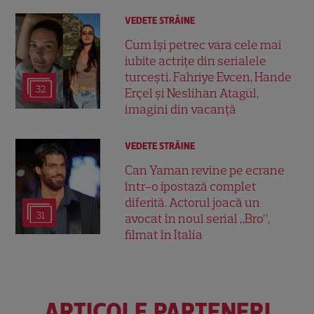
VEDETE STRĂINE
Cum își petrec vara cele mai
iubite actrițe din serialele
turcești. Fahriye Evcen, Hande
32
Erçel și Neslihan Atagül,
imagini din vacanță
VEDETE STRĂINE
Can Yaman revine pe ecrane
într-o ipostază complet
diferită. Actorul joacă un
31
avocat în noul serial „Bro”,
filmat în Italia
ARTICOLE PARTENERI