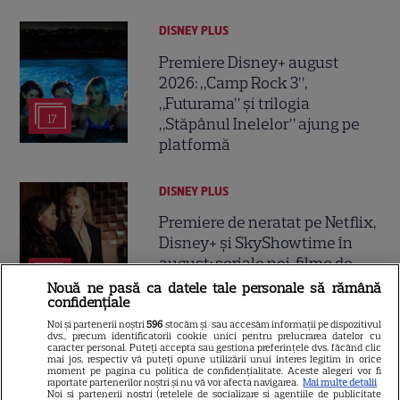
DISNEY PLUS
Premiere Disney+ august
2026: „Camp Rock 3”,
„Futurama” și trilogia
17
„Stăpânul Inelelor” ajung pe
platformă
DISNEY PLUS
Premiere de neratat pe Netflix,
Disney+ și SkyShowtime în
august: seriale noi, filme de
15
colecție și vedete de top
Nouă ne pasă ca datele tale personale să rămână
confidențiale
Noi și partenerii noștri
596
stocăm și/sau accesăm informații pe dispozitivul
dvs., precum identificatorii cookie unici pentru prelucrarea datelor cu
CINEMA
caracter personal. Puteți accepta sau gestiona preferințele dvs. făcând clic
mai jos, respectiv vă puteți opune utilizării unui interes legitim în orice
Eli Roth revine cu „Omul cu
moment pe pagina cu politica de confidențialitate. Aceste alegeri vor fi
raportate partenerilor noștri și nu vă vor afecta navigarea.
Mai multe detalii
înghețata mortală”. Filmul
Noi si partenerii nostri (retelele de socializare si agentiile de publicitate