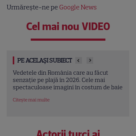
Urmărește-ne pe
Google News
Cel mai nou VIDEO
PE ACELAȘI SUBIECT
Mihaela Rădulescu împlinește 57 de ani.
Adel
Povestea uneia dintre cele mai iubite
„Făr
 baie
vedete TV și marea iubire alături de Felix
seri
Baumgartner
Citeș
Citește mai multe
Actorii turci ai