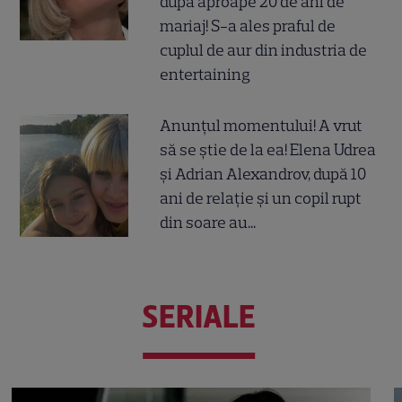
după aproape 20 de ani de
mariaj! S-a ales praful de
cuplul de aur din industria de
entertaining
Anunțul momentului! A vrut
să se știe de la ea! Elena Udrea
și Adrian Alexandrov, după 10
ani de relație și un copil rupt
din soare au...
SERIALE