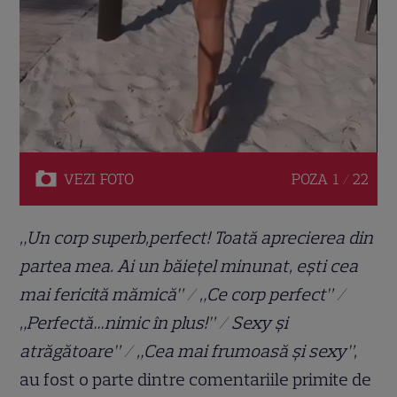
VEZI
FOTO
POZA
1 / 22
„Un corp superb,perfect! Toată aprecierea din
partea mea. Ai un băiețel minunat, ești cea
mai fericită mămică” / „Ce corp perfect” /
„Perfectă…nimic în plus!” / Sexy și
atrăgătoare” / „Cea mai frumoasă și sexy”,
au fost o parte dintre comentariile primite de