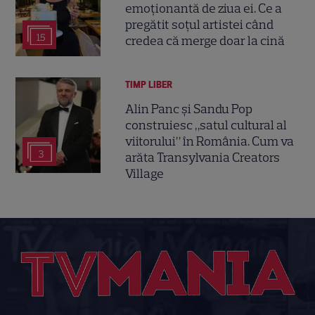
emoționantă de ziua ei. Ce a
pregătit soțul artistei când
15
credea că merge doar la cină
TIMP LIBER
Alin Panc și Sandu Pop
construiesc „satul cultural al
viitorului” în România. Cum va
3
arăta Transylvania Creators
Village