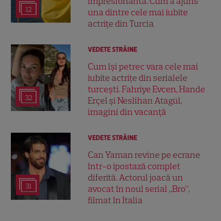
impresionantă. Cum a ajuns
12
una dintre cele mai iubite
actrițe din Turcia
VEDETE STRĂINE
Cum își petrec vara cele mai
iubite actrițe din serialele
turcești. Fahriye Evcen, Hande
32
Erçel și Neslihan Atagül,
imagini din vacanță
VEDETE STRĂINE
Can Yaman revine pe ecrane
într-o ipostază complet
diferită. Actorul joacă un
31
avocat în noul serial „Bro”,
filmat în Italia