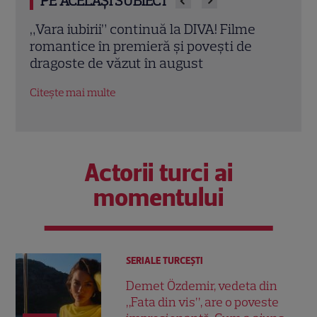
PE ACELAȘI SUBIECT
Eva Pavel a început filmările pentru noul
Echip
sezon „Apel la consilier”. Ce pregătește
Ce p
la Kanal D
conc
Citește mai multe
Citeș
Actorii turci ai
momentului
SERIALE TURCEŞTI
Demet Özdemir, vedeta din
„Fata din vis”, are o poveste