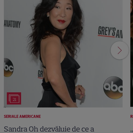
21
SERIALE AMERICANE
R
Sandra Oh dezvăluie de ce a