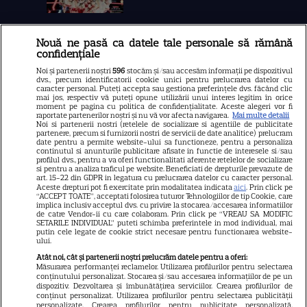
Nouă ne pasă ca datele tale personale să rămână
Libertatea
confidențiale
Libertatea pentru femei
Noi și partenerii noștri
596
stocăm și/sau accesăm informații pe dispozitivul
dvs., precum identificatorii cookie unici pentru prelucrarea datelor cu
GSP
caracter personal. Puteți accepta sau gestiona preferințele dvs. făcând clic
mai jos, respectiv vă puteți opune utilizării unui interes legitim în orice
Știri mondene
moment pe pagina cu politica de confidențialitate. Aceste alegeri vor fi
raportate partenerilor noștri și nu vă vor afecta navigarea.
Mai multe detalii
Noi si partenerii nostri (retelele de socializare si agentiile de publicitate
Avantaje
partenere, precum si furnizorii nostri de servicii de date analitice) prelucram
date pentru a permite website-ului sa functioneze, pentru a personaliza
Elle
continutul si anunturile publicitare afisate in functie de interesele si/sau
profilul dvs., pentru a va oferi functionalitati aferente retelelor de socializare
Unica
si pentru a analiza traficul pe website. Beneficiati de drepturile prevazute de
art. 15-22 din GDPR in legatura cu prelucrarea datelor cu caracter personal.
Retete practice
Aceste drepturi pot fi exercitate prin modalitatea indicata
aici
. Prin click pe
“ACCEPT TOATE”, acceptati folosirea tuturor Tehnologiilor de tip Cookie, care
implica inclusiv acceptul dvs. cu privire la stocarea/accesarea informatiilor
de catre Vendor-ii cu care colaboram. Prin click pe “VREAU SA MODIFIC
SETARILE INDIVIDUAL” puteti schimba preferintele in mod individual, mai
URMĂREȘTE-NE PE
putin cele legate de cookie strict necesare pentru functionarea website-
ului.
Atât noi, cât și partenerii noștri prelucrăm datele pentru a oferi:
Măsurarea performanței reclamelor. Utilizarea profilurilor pentru selectarea
conținutului personalizat. Stocarea și/sau accesarea informațiilor de pe un
dispozitiv. Dezvoltarea și îmbunătățirea serviciilor. Crearea profilurilor de
conținut personalizat. Utilizarea profilurilor pentru selectarea publicității
Copyright
2026
Ringier Romania – Toate Drepturile rezervate
personalizate. Crearea profilurilor pentru publicitate personalizată.