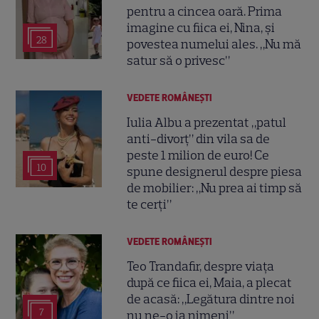
pentru a cincea oară. Prima
imagine cu fiica ei, Nina, și
28
povestea numelui ales. „Nu mă
satur să o privesc”
VEDETE ROMÂNEŞTI
Iulia Albu a prezentat „patul
anti-divorț” din vila sa de
peste 1 milion de euro! Ce
10
spune designerul despre piesa
de mobilier: „Nu prea ai timp să
te cerți”
VEDETE ROMÂNEŞTI
Teo Trandafir, despre viața
după ce fiica ei, Maia, a plecat
de acasă: „Legătura dintre noi
7
nu ne-o ia nimeni”