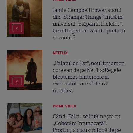
Jamie Campbell Bower, starul
din „Stranger Things”, intră în
universul „Stăpânul Inelelor”.
9
Ce rol legendar va interpreta în
sezonul 3
NETFLIX
„Palatul de Est”, noul fenomen
coreean de pe Netflix: Regele
blestemat, fantomele și
5
exorcistul care sfidează
moartea
PRIME VIDEO
Când „Fălci” se întâlnește cu
„Coborâre întunecată”:
Producția claustrofobă de pe