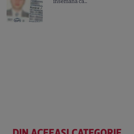
însemană că...
DIN ACEEAȘI CATEGORIE