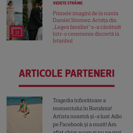
VEDETE STRĂINE
Primele imagini de la nunta
Damlei Sönmez. Actrița din
„Legea familiei” s-a căsătorit
13
într-o ceremonie discretă la
Istanbul
ARTICOLE PARTENERI
Tragedia înfiorătoare a
momentului în România!
Artista noastră și-a luat Adio
pe Facebook și a murit! Am
aflat chiar acum și nu ne mai