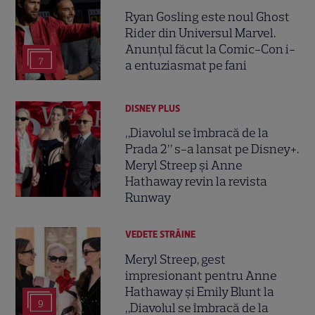
Ryan Gosling este noul Ghost
Rider din Universul Marvel.
Anunțul făcut la Comic-Con i-
7
a entuziasmat pe fani
DISNEY PLUS
„Diavolul se îmbracă de la
Prada 2” s-a lansat pe Disney+.
Meryl Streep și Anne
Hathaway revin la revista
Runway
VEDETE STRĂINE
Meryl Streep, gest
impresionant pentru Anne
Hathaway și Emily Blunt la
9
„Diavolul se îmbracă de la