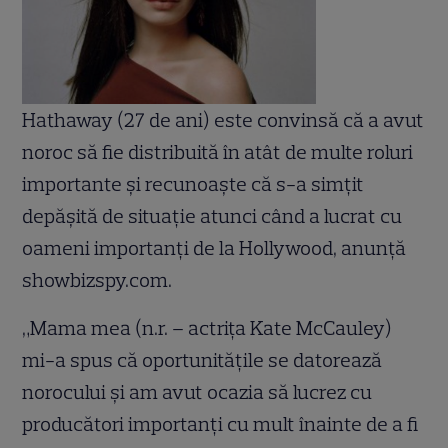
Hathaway (27 de ani) este convinsă că a avut
noroc să fie distribuită în atât de multe roluri
importante şi recunoaşte că s-a simţit
depăşită de situaţie atunci când a lucrat cu
oameni importanţi de la Hollywood, anunţă
showbizspy.com.
„Mama mea (n.r. – actriţa Kate McCauley)
mi-a spus că oportunităţile se datorează
norocului şi am avut ocazia să lucrez cu
producători importanţi cu mult înainte de a fi