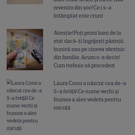
revenim din șoc! Ce i s-a
întâmplat este crunt
Atenție! Poți primi bani de la
stat dacă-ți îngrijești părinții,
bunicii sau pe cineva vârstnic
din familie. Acum s-a decis!
Cum trebuie să procedezi
Laura Cosoi a născut cea de-a
5-a fetiță! Ce nume vechi și
frumos a ales vedeta pentru
micuță