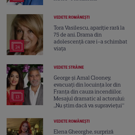
VEDETE ROMÂNEŞTI
Tora Vasilescu, apariție rară la
75 de ani. Drama din
adolescență care i-a schimbat
24
viața
VEDETE STRĂINE
George și Amal Clooney,
evacuați din locuința lor din
Franța din cauza incendiilor.
13
Mesajul dramatic al actorului:
„Nu știm dacă va supraviețui”
VEDETE ROMÂNEŞTI
Elena Gheorghe, surpriză