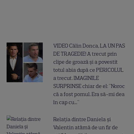
VIDEO Călin Donca, LA UN PAS
DE TRAGEDIE! A trecut prin
clipe de groază și a povestit
totul abia după ce PERICOLUL
a trecut. IMAGINILE
SURPRINSE chiar de el: "Noroc
că a fost pomul. Era să-mi dea
în cap cu..."
Relația dintre Daniela și
Valentin atârnă de un fir de