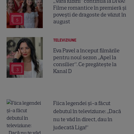
„Vara iubirii” continuă la DIVA!
Filme romantice în premieră și
povești de dragoste de văzut în
5
august
TELEVIZIUNE
Eva Pavel a început filmările
pentru noul sezon „Apel la
consilier”. Ce pregătește la
3
Kanal D
Fiica legendei și-a făcut
debutul în televiziune: „Dacă
nu te văd în direct, dau în
judecată Liga!”