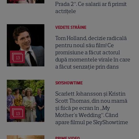
Prada 2”. Ce salarii ar fi primit
actrițele
VEDETE STRĂINE
Tom Holland, decizie radicală
pentru noul său film! Ce
promisiune a făcut actorul
13
după momentele virale în care
a făcut senzație prin dans
SKYSHOWTIME
Scarlett Johansson și Kristin
Scott Thomas, din nou mamă
și fiică pe ecran în „My
13
Mother's Wedding”. Când
apare filmul pe SkyShowtime
PRIME VIDEO