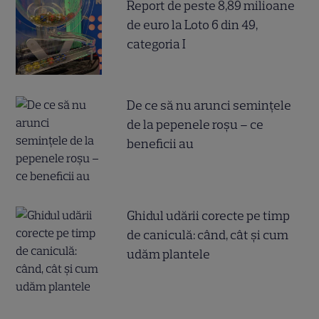
Report de peste 8,89 milioane
de euro la Loto 6 din 49,
categoria I
De ce să nu arunci semințele
de la pepenele roșu – ce
beneficii au
Ghidul udării corecte pe timp
de caniculă: când, cât şi cum
udăm plantele