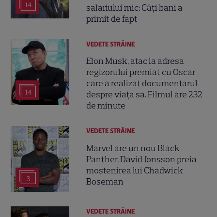
14
salariului mic: Câți bani a
primit de fapt
VEDETE STRĂINE
Elon Musk, atac la adresa
regizorului premiat cu Oscar
care a realizat documentarul
14
despre viața sa. Filmul are 232
de minute
VEDETE STRĂINE
Marvel are un nou Black
Panther. David Jonsson preia
moștenirea lui Chadwick
3
Boseman
VEDETE STRĂINE