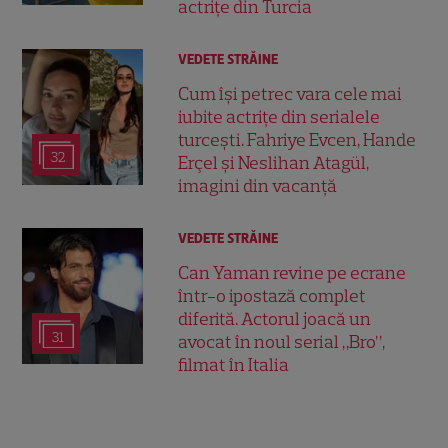
actrițe din Turcia
VEDETE STRĂINE
Cum își petrec vara cele mai
iubite actrițe din serialele
turcești. Fahriye Evcen, Hande
32
Erçel și Neslihan Atagül,
imagini din vacanță
VEDETE STRĂINE
Can Yaman revine pe ecrane
într-o ipostază complet
diferită. Actorul joacă un
31
avocat în noul serial „Bro”,
filmat în Italia