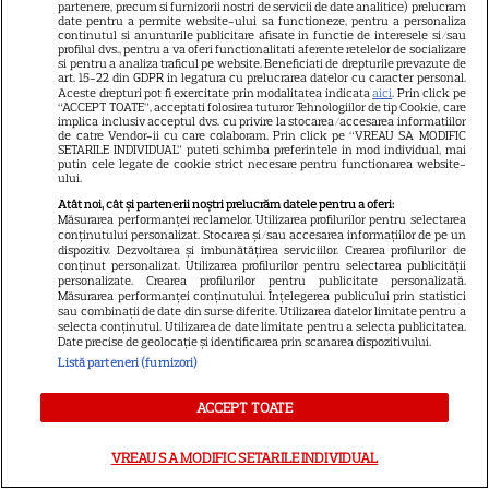
CINEMA
partenere, precum si furnizorii nostri de servicii de date analitice) prelucram
date pentru a permite website-ului sa functioneze, pentru a personaliza
continutul si anunturile publicitare afisate in functie de interesele si/sau
Eli Roth revine cu „Omul cu
profilul dvs., pentru a va oferi functionalitati aferente retelelor de socializare
înghețata mortală”. Filmul
si pentru a analiza traficul pe website. Beneficiati de drepturile prevazute de
art. 15-22 din GDPR in legatura cu prelucrarea datelor cu caracter personal.
horror în care copiii devin
Aceste drepturi pot fi exercitate prin modalitatea indicata
aici
. Prin click pe
“ACCEPT TOATE”, acceptati folosirea tuturor Tehnologiilor de tip Cookie, care
5
criminali după ce mănâncă
implica inclusiv acceptul dvs. cu privire la stocarea/accesarea informatiilor
de catre Vendor-ii cu care colaboram. Prin click pe “VREAU SA MODIFIC
înghețată
SETARILE INDIVIDUAL” puteti schimba preferintele in mod individual, mai
putin cele legate de cookie strict necesare pentru functionarea website-
ului.
VEDETE STRĂINE
Atât noi, cât și partenerii noștri prelucrăm datele pentru a oferi:
Măsurarea performanței reclamelor. Utilizarea profilurilor pentru selectarea
„Povestea peștelui posac”,
conținutului personalizat. Stocarea și/sau accesarea informațiilor de pe un
dispozitiv. Dezvoltarea și îmbunătățirea serviciilor. Crearea profilurilor de
aventura animată inspirată
conținut personalizat. Utilizarea profilurilor pentru selectarea publicității
personalizate. Crearea profilurilor pentru publicitate personalizată.
dintr-un bestseller The New
Măsurarea performanței conținutului. Înțelegerea publicului prin statistici
11
York Times, ajunge în
sau combinații de date din surse diferite. Utilizarea datelor limitate pentru a
selecta conținutul. Utilizarea de date limitate pentru a selecta publicitatea.
cinematografe pe 7 august
Date precise de geolocație și identificarea prin scanarea dispozitivului.
Listă parteneri (furnizori)
VEDETE STRĂINE
ACCEPT TOATE
Sean Astin din „Stăpânul
Inelelor” a fost nevoit să își
VREAU SA MODIFIC SETARILE INDIVIDUAL
vândă casa din cauza