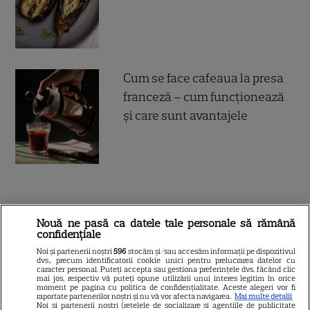
Cum se face cafeaua la presa
franceză – cum funcționează
și care sunt avantajele
ALTE ARTICOLE
Nouă ne pasă ca datele tale personale să rămână
confidențiale
INTERESANTE
Noi și partenerii noștri
596
stocăm și/sau accesăm informații pe dispozitivul
dvs., precum identificatorii cookie unici pentru prelucrarea datelor cu
caracter personal. Puteți accepta sau gestiona preferințele dvs. făcând clic
mai jos, respectiv vă puteți opune utilizării unui interes legitim în orice
moment pe pagina cu politica de confidențialitate. Aceste alegeri vor fi
raportate partenerilor noștri și nu vă vor afecta navigarea.
Mai multe detalii
Noi si partenerii nostri (retelele de socializare si agentiile de publicitate