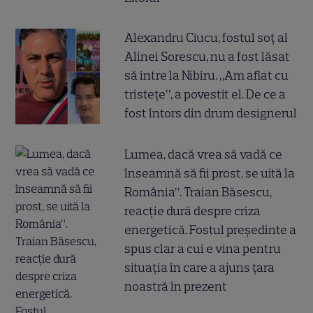
Alexandru Ciucu, fostul soț al
Alinei Sorescu, nu a fost lăsat
să intre la Nibiru. „Am aflat cu
tristețe”, a povestit el. De ce a
fost întors din drum designerul
Lumea, dacă vrea să vadă ce
înseamnă să fii prost, se uită la
România”. Traian Băsescu,
reacție dură despre criza
energetică. Fostul președinte a
spus clar a cui e vina pentru
situația în care a ajuns țara
noastră în prezent