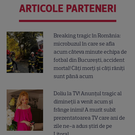
ARTICOLE PARTENERI
Breaking tragic în România:
microbuzul în care se afla
acum câteva minute echipa de
fotbal din București, accident
mortal! Câți morți și câți răniți
sunt până acum
Doliu la TV! Anunțul tragic al
dimineții a venit acum și
frânge inimi! A murit subit
prezentatoarea TV care ani de
zile ne-a adus știri de pe
Litoral