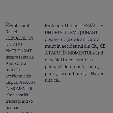
Profesorul Raisei DEZVĂLUIE
UN DETALIU EMOȚIONANT
despre fetița de 9 ani care a
murit în accidentul din Cluj. CE
A FĂCUT ÎN MOMENTUL când
dascălul trecea printr-o
perioadă dureroasă. Chiar și
părinții ei sunt uimiți: "Nu voi
uita că..."