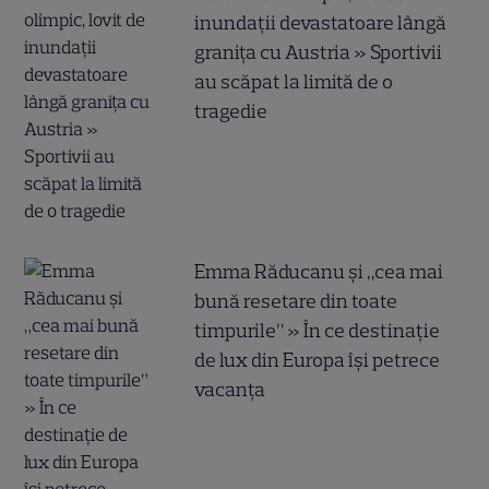
inundații devastatoare lângă
granița cu Austria » Sportivii
au scăpat la limită de o
tragedie
Emma Răducanu și „cea mai
bună resetare din toate
timpurile” » În ce destinație
de lux din Europa își petrece
vacanța