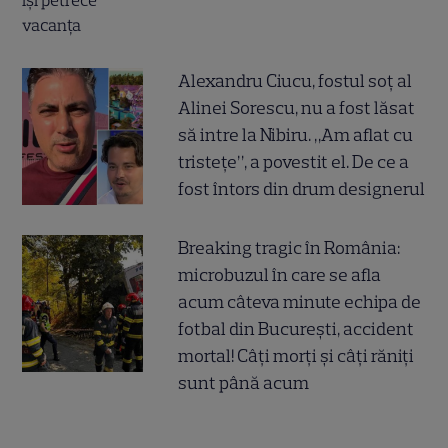
Alexandru Ciucu, fostul soț al
Alinei Sorescu, nu a fost lăsat
să intre la Nibiru. „Am aflat cu
tristețe”, a povestit el. De ce a
fost întors din drum designerul
Breaking tragic în România:
microbuzul în care se afla
acum câteva minute echipa de
fotbal din București, accident
mortal! Câți morți și câți răniți
sunt până acum