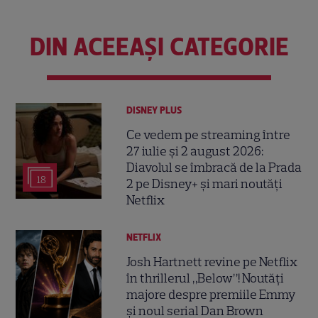
DIN ACEEAȘI CATEGORIE
DISNEY PLUS
Ce vedem pe streaming între
27 iulie și 2 august 2026:
Diavolul se îmbracă de la Prada
18
2 pe Disney+ și mari noutăți
Netflix
NETFLIX
Josh Hartnett revine pe Netflix
în thrillerul „Below”! Noutăți
majore despre premiile Emmy
și noul serial Dan Brown