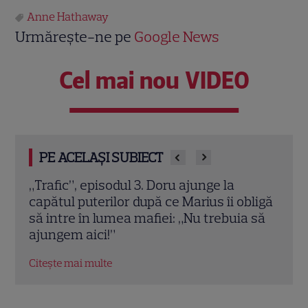
Anne Hathaway
Urmărește-ne pe
Google News
Cel mai nou VIDEO
PE ACELAȘI SUBIECT
ean
„Trafic”, episodul 3. Doru ajunge la
Când
capătul puterilor după ce Marius îi obligă
întu
ă
să intre în lumea mafiei: „Nu trebuia să
pe P
ajungem aici!”
Citeș
Citește mai multe