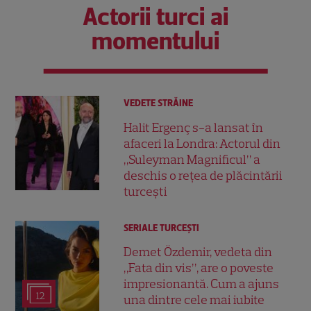
Actorii turci ai
momentului
VEDETE STRĂINE
Halit Ergenç s-a lansat în
afaceri la Londra: Actorul din
„Suleyman Magnificul” a
deschis o rețea de plăcintării
turcești
SERIALE TURCEŞTI
Demet Özdemir, vedeta din
„Fata din vis”, are o poveste
impresionantă. Cum a ajuns
12
una dintre cele mai iubite