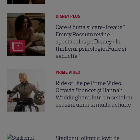
DISNEY PLUS
Care-i buna și care-i reaua?
Emmy Rossum revine
spectaculos pe Disney+ în
3
thrillerul psihologic „Furie și
seducție”
PRIME VIDEO
Ride or Die pe Prime Video.
Octavia Spencer și Hannah
Waddingham, într-un serial cu
asasini, umor și multă acțiune
Stadionul olimpic, lovit de