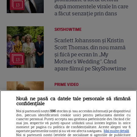
13
după momentele virale în care
a făcut senzație prin dans
SKYSHOWTIME
Scarlett Johansson și Kristin
Scott Thomas, din nou mamă
și fiică pe ecran în „My
13
Mother's Wedding”. Când
apare filmul pe SkyShowtime
PRIME VIDEO
Jamie Campbell Bower, starul
Nouă ne pasă ca datele tale personale să rămână
din „Stranger Things”, intră în
confidențiale
universul „Stăpânul Inelelor”.
Noi și partenerii noștri
596
stocăm și/sau accesăm informații pe dispozitivul
9
dvs., precum identificatorii cookie unici pentru prelucrarea datelor cu
Ce rol legendar va interpreta în
caracter personal. Puteți accepta sau gestiona preferințele dvs. făcând clic
sezonul 3
mai jos, respectiv vă puteți opune utilizării unui interes legitim în orice
moment pe pagina cu politica de confidențialitate. Aceste alegeri vor fi
raportate partenerilor noștri și nu vă vor afecta navigarea.
Mai multe detalii
Noi si partenerii nostri (retelele de socializare si agentiile de publicitate