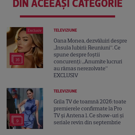
DIN ACEEAȘI CATEGORIE
TELEVIZIUNE
Exclusiv
Oana Monea, dezvăluiri despre
„Insula Iubirii: Reuniuni”. Ce
spune despre foștii
16
concurenți: „Anumite lucruri
au rămas nerezolvate”
EXCLUSIV
TELEVIZIUNE
Grila TV de toamnă 2026: toate
premierele confirmate la Pro
TV și Antena 1. Ce show-uri și
9
seriale revin din septembrie