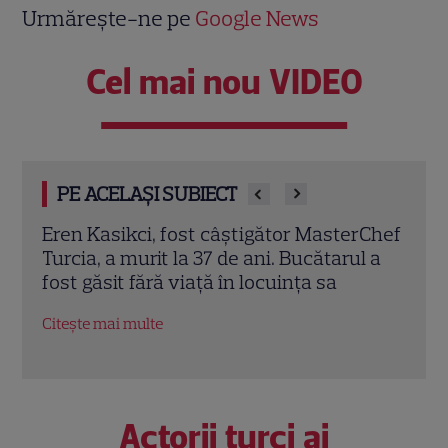
Urmărește-ne pe
Google News
Cel mai nou VIDEO
PE ACELAȘI SUBIECT
rChef
Trei cupluri revin la „Insula Iubirii –
Chel
l a
Reuniuni”. Ce se întâmplă când se
de A
întâlnesc din nou cu Radu Vâlcan
ches
Citește mai multe
Citeș
Actorii turci ai