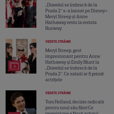
„Diavolul se îmbracă de la
Prada 2” s-a lansat pe Disney+.
Meryl Streep și Anne
Hathaway revin la revista
Runway
VEDETE STRĂINE
Meryl Streep, gest
impresionant pentru Anne
Hathaway și Emily Blunt la
9
„Diavolul se îmbracă de la
Prada 2”. Ce salarii ar fi primit
actrițele
VEDETE STRĂINE
Tom Holland, decizie radicală
pentru noul său film! Ce
promisiune a făcut actorul