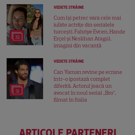
VEDETE STRĂINE
Cum își petrec vara cele mai
iubite actrițe din serialele
turcești. Fahriye Evcen, Hande
32
Erçel și Neslihan Atagül,
imagini din vacanță
VEDETE STRĂINE
Can Yaman revine pe ecrane
într-o ipostază complet
diferită. Actorul joacă un
31
avocat în noul serial „Bro”,
filmat în Italia
ARTICOLE PARTENERI