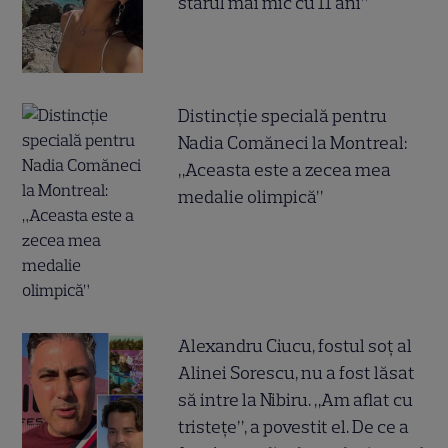
starul mai mic cu 11 ani”
Distincție specială pentru
Nadia Comăneci la Montreal:
„Aceasta este a zecea mea
medalie olimpică”
Alexandru Ciucu, fostul soț al
Alinei Sorescu, nu a fost lăsat
să intre la Nibiru. „Am aflat cu
tristețe”, a povestit el. De ce a