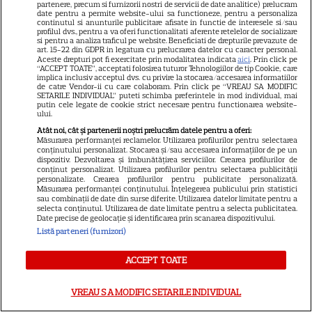
partenere, precum si furnizorii nostri de servicii de date analitice) prelucram
NETFLIX
date pentru a permite website-ului sa functioneze, pentru a personaliza
continutul si anunturile publicitare afisate in functie de interesele si/sau
„Palatul de Est”, noul fenomen
profilul dvs., pentru a va oferi functionalitati aferente retelelor de socializare
si pentru a analiza traficul pe website. Beneficiati de drepturile prevazute de
coreean de pe Netflix: Regele
art. 15-22 din GDPR in legatura cu prelucrarea datelor cu caracter personal.
blestemat, fantomele și
Aceste drepturi pot fi exercitate prin modalitatea indicata
aici
. Prin click pe
“ACCEPT TOATE”, acceptati folosirea tuturor Tehnologiilor de tip Cookie, care
5
exorcistul care sfidează
implica inclusiv acceptul dvs. cu privire la stocarea/accesarea informatiilor
de catre Vendor-ii cu care colaboram. Prin click pe “VREAU SA MODIFIC
moartea
SETARILE INDIVIDUAL” puteti schimba preferintele in mod individual, mai
putin cele legate de cookie strict necesare pentru functionarea website-
ului.
Atât noi, cât și partenerii noștri prelucrăm datele pentru a oferi:
Măsurarea performanței reclamelor. Utilizarea profilurilor pentru selectarea
conținutului personalizat. Stocarea și/sau accesarea informațiilor de pe un
ŞTIRI
dispozitiv. Dezvoltarea și îmbunătățirea serviciilor. Crearea profilurilor de
conținut personalizat. Utilizarea profilurilor pentru selectarea publicității
personalizate. Crearea profilurilor pentru publicitate personalizată.
Măsurarea performanței conținutului. Înțelegerea publicului prin statistici
sau combinații de date din surse diferite. Utilizarea datelor limitate pentru a
selecta conținutul. Utilizarea de date limitate pentru a selecta publicitatea.
Date precise de geolocație și identificarea prin scanarea dispozitivului.
VEDETE STRĂINE
Listă parteneri (furnizori)
Vedetele de la Hollywood care
ACCEPT TOATE
nu s-au căsătorit niciodată. De
ce Leonardo DiCaprio și
VREAU SA MODIFIC SETARILE INDIVIDUAL
Charlize Theron au evitat