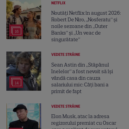
NETFLIX
Noutăți Netflix în august 2026:
Robert De Niro, „Nosferatu” și
noile sezoane din „Outer
16
Banks” și „Un veac de
singurătate”
VEDETE STRĂINE
Sean Astin din „Stăpânul
Inelelor” a fost nevoit să își
vândă casa din cauza
14
salariului mic: Câți bani a
primit de fapt
VEDETE STRĂINE
Elon Musk, atac la adresa
regizorului premiat cu Oscar