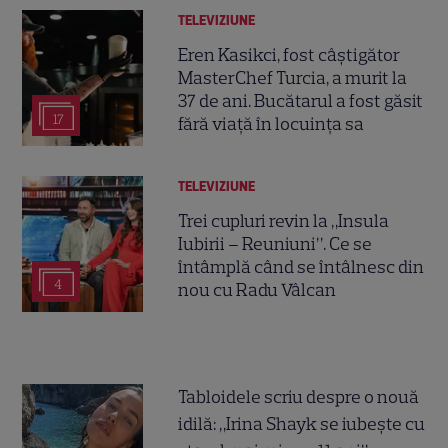
TELEVIZIUNE
Eren Kasikci, fost câștigător
MasterChef Turcia, a murit la
37 de ani. Bucătarul a fost găsit
17
fără viață în locuința sa
TELEVIZIUNE
Trei cupluri revin la „Insula
Iubirii – Reuniuni”. Ce se
întâmplă când se întâlnesc din
4
nou cu Radu Vâlcan
Tabloidele scriu despre o nouă
idilă: „Irina Shayk se iubește cu