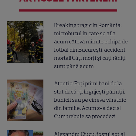
Breaking tragic în România:
microbuzul în care se afla
acum câteva minute echipa de
fotbal din București, accident
mortal! Câți morți și câți răniți
sunt până acum
Atenție! Poți primi bani de la
stat dacă-ți îngrijești părinții,
bunicii sau pe cineva vârstnic
din familie. Acum s-a decis!
Cum trebuie să procedezi
Alexandru Ciucu, fostul soț al