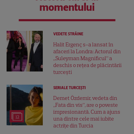
momentului
VEDETE STRĂINE
Halit Ergenç s-a lansat în
afaceri la Londra: Actorul din
„Suleyman Magnificul” a
deschis o rețea de plăcintării
turcești
SERIALE TURCEŞTI
Demet Özdemir, vedeta din
„Fata din vis”, are o poveste
impresionantă. Cum a ajuns
12
una dintre cele mai iubite
actrițe din Turcia