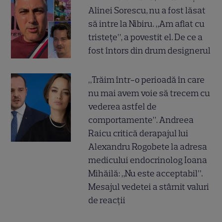
Alinei Sorescu, nu a fost lăsat
să intre la Nibiru. „Am aflat cu
tristețe”, a povestit el. De ce a
fost întors din drum designerul
„Trăim într-o perioadă în care
nu mai avem voie să trecem cu
vederea astfel de
comportamente”. Andreea
Raicu critică derapajul lui
Alexandru Rogobete la adresa
medicului endocrinolog Ioana
Mihăilă: „Nu este acceptabil”.
Mesajul vedetei a stârnit valuri
de reacții