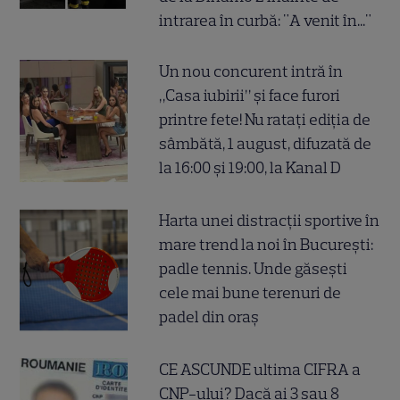
intrarea în curbă: "A venit în..."
Un nou concurent intră în
„Casa iubirii” și face furori
printre fete! Nu ratați ediția de
sâmbătă, 1 august, difuzată de
la 16:00 și 19:00, la Kanal D
Harta unei distracții sportive în
mare trend la noi în București:
padle tennis. Unde găsești
cele mai bune terenuri de
padel din oraș
CE ASCUNDE ultima CIFRA a
CNP-ului? Dacă ai 3 sau 8