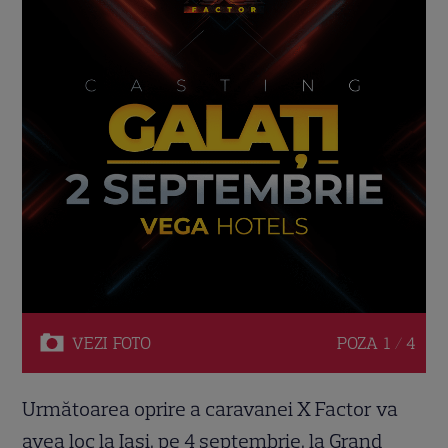
VEZI
FOTO
POZA
1 / 4
Următoarea oprire a caravanei X Factor va
avea loc la Iaşi, pe 4 septembrie, la Grand