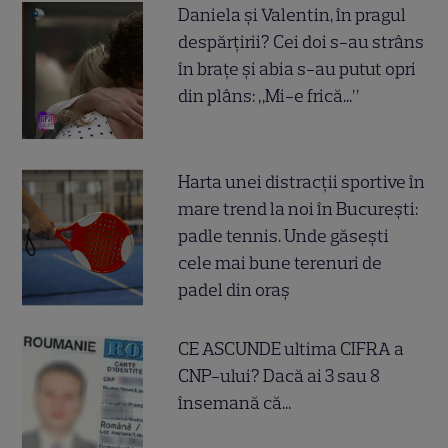
Daniela și Valentin, în pragul
despărțirii? Cei doi s-au strâns
în brațe și abia s-au putut opri
din plâns: „Mi-e frică...”
Harta unei distracții sportive în
mare trend la noi în București:
padle tennis. Unde găsești
cele mai bune terenuri de
padel din oraș
CE ASCUNDE ultima CIFRA a
CNP-ului? Dacă ai 3 sau 8
însemană că...