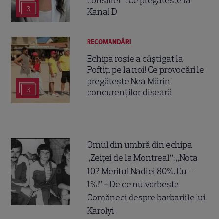
consilier”. Ce pregătește la
3
Kanal D
RECOMANDĂRI
Echipa roșie a câștigat la
Poftiți pe la noi! Ce provocări le
pregătește Nea Mărin
3
concurenților diseară
Omul din umbră din echipa
„Zeiței de la Montreal”: „Nota
10? Meritul Nadiei 80%. Eu –
1%!” + De ce nu vorbește
Comăneci despre barbariile lui
Karolyi