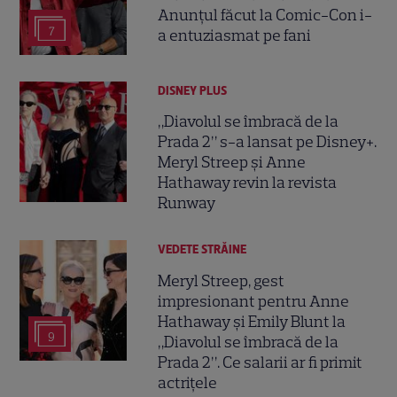
Anunțul făcut la Comic-Con i-
7
a entuziasmat pe fani
DISNEY PLUS
„Diavolul se îmbracă de la
Prada 2” s-a lansat pe Disney+.
Meryl Streep și Anne
Hathaway revin la revista
Runway
VEDETE STRĂINE
Meryl Streep, gest
impresionant pentru Anne
Hathaway și Emily Blunt la
9
„Diavolul se îmbracă de la
Prada 2”. Ce salarii ar fi primit
actrițele