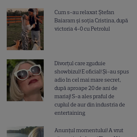
Cum s-au relaxat Ștefan
Baiaram și soția Cristina, după
victoria 4-0 cu Petrolul
Divorțul care zguduie
showbizul! E oficial! Și-au spus
adio în cel mai mare secret,
după aproape 20 de ani de
mariaj! S-a ales praful de
cuplul de aur din industria de
entertaining
Anunțul momentului! A vrut