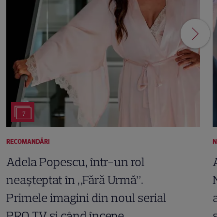
7
RECOMANDĂRI
N
Adela Popescu, într-un rol
neașteptat în „Fără Urmă”.
Primele imagini din noul serial
PRO TV și când începe