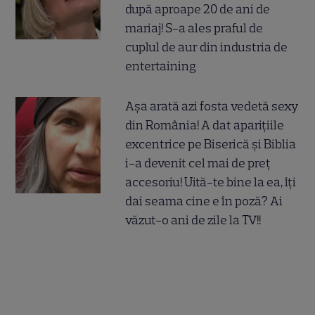
după aproape 20 de ani de
mariaj! S-a ales praful de
cuplul de aur din industria de
entertaining
Așa arată azi fosta vedetă sexy
din România! A dat aparițiile
excentrice pe Biserică și Biblia
i-a devenit cel mai de preț
accesoriu! Uită-te bine la ea, îți
dai seama cine e în poză? Ai
văzut-o ani de zile la TV!!