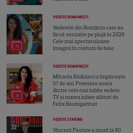
VEDETE ROMÂNEŞTI
Vedetele din România care au
făcut senzație pe plajă în 2026.
Cele mai spectaculoase
73
imagini în costum de baie
VEDETE ROMÂNEŞTI
Mihaela Rădulescu împlinește
57 de ani. Povestea uneia
dintre cele mai iubite vedete
16
TV și marea iubire alături de
Felix Baumgartner
VEDETE STRĂINE
Vincent Pastore a murit la 80