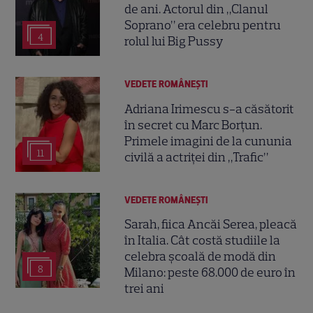
de ani. Actorul din „Clanul
Soprano” era celebru pentru
4
rolul lui Big Pussy
VEDETE ROMÂNEŞTI
Adriana Irimescu s-a căsătorit
în secret cu Marc Borțun.
Primele imagini de la cununia
11
civilă a actriței din „Trafic”
VEDETE ROMÂNEŞTI
Sarah, fiica Ancăi Serea, pleacă
în Italia. Cât costă studiile la
celebra școală de modă din
8
Milano: peste 68.000 de euro în
trei ani