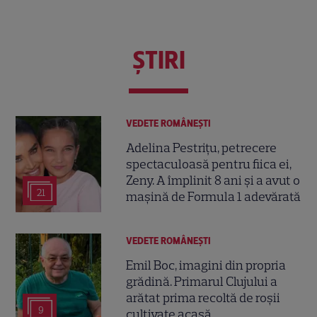
ŞTIRI
VEDETE ROMÂNEŞTI
Adelina Pestrițu, petrecere
spectaculoasă pentru fiica ei,
Zeny. A împlinit 8 ani și a avut o
21
mașină de Formula 1 adevărată
VEDETE ROMÂNEŞTI
Emil Boc, imagini din propria
grădină. Primarul Clujului a
arătat prima recoltă de roșii
9
cultivate acasă