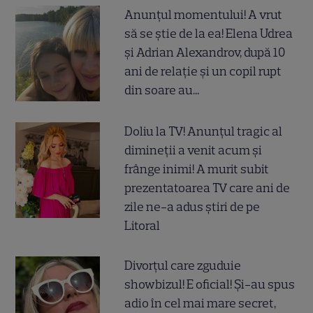
Anunțul momentului! A vrut
să se știe de la ea! Elena Udrea
și Adrian Alexandrov, după 10
ani de relație și un copil rupt
din soare au...
Doliu la TV! Anunțul tragic al
dimineții a venit acum și
frânge inimi! A murit subit
prezentatoarea TV care ani de
zile ne-a adus știri de pe
Litoral
Divorțul care zguduie
showbizul! E oficial! Și-au spus
adio în cel mai mare secret,