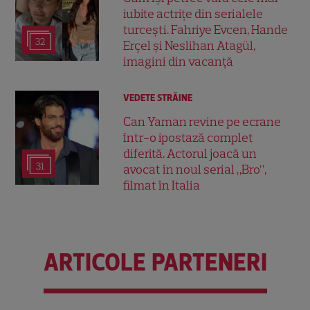
iubite actrițe din serialele
turcești. Fahriye Evcen, Hande
32
Erçel și Neslihan Atagül,
imagini din vacanță
VEDETE STRĂINE
Can Yaman revine pe ecrane
într-o ipostază complet
diferită. Actorul joacă un
31
avocat în noul serial „Bro”,
filmat în Italia
ARTICOLE PARTENERI