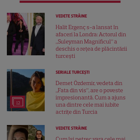
VEDETE STRĂINE
Halit Ergenç s-a lansat în
afaceri la Londra: Actorul din
„Suleyman Magnificul” a
deschis o rețea de plăcintării
turcești
SERIALE TURCEŞTI
Demet Özdemir, vedeta din
„Fata din vis”, are o poveste
impresionantă. Cum a ajuns
12
una dintre cele mai iubite
actrițe din Turcia
VEDETE STRĂINE
Cum își petrec vara cele mai