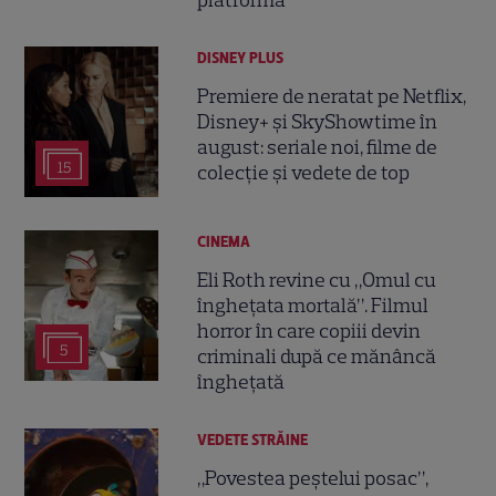
platformă
DISNEY PLUS
Premiere de neratat pe Netflix,
Disney+ și SkyShowtime în
august: seriale noi, filme de
15
colecție și vedete de top
CINEMA
Eli Roth revine cu „Omul cu
înghețata mortală”. Filmul
horror în care copiii devin
5
criminali după ce mănâncă
înghețată
VEDETE STRĂINE
„Povestea peștelui posac”,