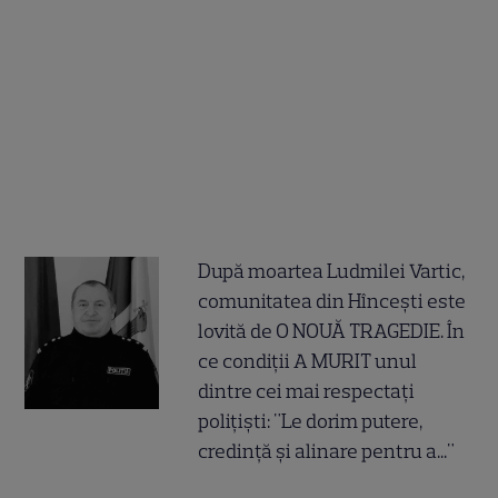
După moartea Ludmilei Vartic,
comunitatea din Hîncești este
lovită de O NOUĂ TRAGEDIE. În
ce condiții A MURIT unul
dintre cei mai respectați
polițiști: "Le dorim putere,
credință și alinare pentru a..."