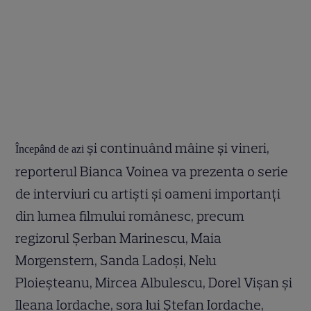
şi continuând mâine şi vineri,
Începând de azi
reporterul Bianca Voinea va prezenta o serie
de interviuri cu artişti şi oameni importanţi
din lumea filmului românesc, precum
regizorul Şerban Marinescu, Maia
Morgenstern, Sanda Ladoşi, Nelu
Ploieşteanu, Mircea Albulescu, Dorel Vişan şi
Ileana Iordache, sora lui Ştefan Iordache,