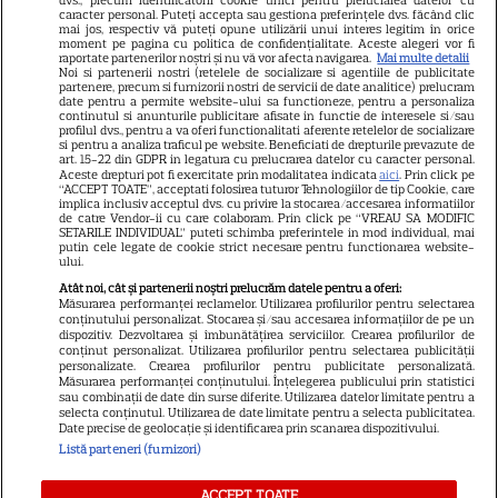
GSP
caracter personal. Puteți accepta sau gestiona preferințele dvs. făcând clic
mai jos, respectiv vă puteți opune utilizării unui interes legitim în orice
Știri mondene
moment pe pagina cu politica de confidențialitate. Aceste alegeri vor fi
raportate partenerilor noștri și nu vă vor afecta navigarea.
Mai multe detalii
Noi si partenerii nostri (retelele de socializare si agentiile de publicitate
Avantaje
partenere, precum si furnizorii nostri de servicii de date analitice) prelucram
date pentru a permite website-ului sa functioneze, pentru a personaliza
Elle
continutul si anunturile publicitare afisate in functie de interesele si/sau
profilul dvs., pentru a va oferi functionalitati aferente retelelor de socializare
Unica
si pentru a analiza traficul pe website. Beneficiati de drepturile prevazute de
art. 15-22 din GDPR in legatura cu prelucrarea datelor cu caracter personal.
Retete practice
Aceste drepturi pot fi exercitate prin modalitatea indicata
aici
. Prin click pe
“ACCEPT TOATE”, acceptati folosirea tuturor Tehnologiilor de tip Cookie, care
implica inclusiv acceptul dvs. cu privire la stocarea/accesarea informatiilor
de catre Vendor-ii cu care colaboram. Prin click pe “VREAU SA MODIFIC
SETARILE INDIVIDUAL” puteti schimba preferintele in mod individual, mai
URMĂREȘTE-NE PE
putin cele legate de cookie strict necesare pentru functionarea website-
ului.
Atât noi, cât și partenerii noștri prelucrăm datele pentru a oferi:
Măsurarea performanței reclamelor. Utilizarea profilurilor pentru selectarea
conținutului personalizat. Stocarea și/sau accesarea informațiilor de pe un
dispozitiv. Dezvoltarea și îmbunătățirea serviciilor. Crearea profilurilor de
conținut personalizat. Utilizarea profilurilor pentru selectarea publicității
Copyright
2026
Ringier Romania – Toate Drepturile rezervate
personalizate. Crearea profilurilor pentru publicitate personalizată.
Măsurarea performanței conținutului. Înțelegerea publicului prin statistici
sau combinații de date din surse diferite. Utilizarea datelor limitate pentru a
selecta conținutul. Utilizarea de date limitate pentru a selecta publicitatea.
Date precise de geolocație și identificarea prin scanarea dispozitivului.
Listă parteneri (furnizori)
Pariază responsabil! Decizia ONJN nr. 821/25.09.2025.
Jocurile de noroc sunt interzise minorilor.
ACCEPT TOATE