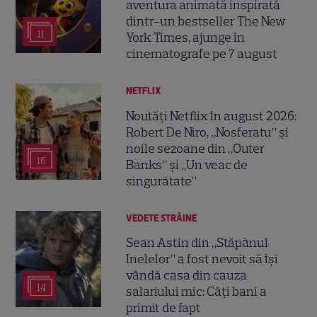
aventura animată inspirată
dintr-un bestseller The New
11
York Times, ajunge în
cinematografe pe 7 august
NETFLIX
Noutăți Netflix în august 2026:
Robert De Niro, „Nosferatu” și
noile sezoane din „Outer
16
Banks” și „Un veac de
singurătate”
VEDETE STRĂINE
Sean Astin din „Stăpânul
Inelelor” a fost nevoit să își
vândă casa din cauza
14
salariului mic: Câți bani a
primit de fapt