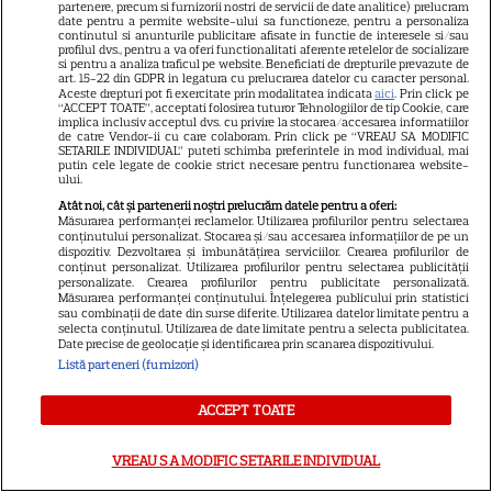
partenere, precum si furnizorii nostri de servicii de date analitice) prelucram
date pentru a permite website-ului sa functioneze, pentru a personaliza
continutul si anunturile publicitare afisate in functie de interesele si/sau
profilul dvs., pentru a va oferi functionalitati aferente retelelor de socializare
si pentru a analiza traficul pe website. Beneficiati de drepturile prevazute de
Horoscop Urania | Previziuni
art. 15-22 din GDPR in legatura cu prelucrarea datelor cu caracter personal.
Aceste drepturi pot fi exercitate prin modalitatea indicata
aici
. Prin click pe
astrologice pentru perioada 1 –
“ACCEPT TOATE”, acceptati folosirea tuturor Tehnologiilor de tip Cookie, care
implica inclusiv acceptul dvs. cu privire la stocarea/accesarea informatiilor
7 august 2026. Venus va intra
de catre Vendor-ii cu care colaboram. Prin click pe “VREAU SA MODIFIC
SETARILE INDIVIDUAL” puteti schimba preferintele in mod individual, mai
în zodia Balanței
putin cele legate de cookie strict necesare pentru functionarea website-
ului.
Atât noi, cât și partenerii noștri prelucrăm datele pentru a oferi:
Măsurarea performanței reclamelor. Utilizarea profilurilor pentru selectarea
conținutului personalizat. Stocarea și/sau accesarea informațiilor de pe un
Ulei de perilla – ce este și ce
dispozitiv. Dezvoltarea și îmbunătățirea serviciilor. Crearea profilurilor de
conținut personalizat. Utilizarea profilurilor pentru selectarea publicității
beneficii are
personalizate. Crearea profilurilor pentru publicitate personalizată.
Măsurarea performanței conținutului. Înțelegerea publicului prin statistici
sau combinații de date din surse diferite. Utilizarea datelor limitate pentru a
selecta conținutul. Utilizarea de date limitate pentru a selecta publicitatea.
Date precise de geolocație și identificarea prin scanarea dispozitivului.
Listă parteneri (furnizori)
ACCEPT TOATE
Postul Sfintei Mării – Postul
Adormirii Maicii Domnului. Ce
VREAU SA MODIFIC SETARILE INDIVIDUAL