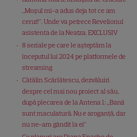
„Moşul mi-a adus deja tot ce am
cerut!”. Unde va petrece Revelionul
asistenta de la Neatza. EXCLUSIV
8 seriale pe care le așteptăm la
începutul lui 2024 pe platformele de
streaming
Cătălin Scărlătescu, dezvăluiri
despre cel mai nou proiect al său,
după plecarea de la Antena 1: „Banii
sunt maculatură. Nu e aroganță, dar
nu ne-am gândit la ei”
Ce planuri are Diana Enache de