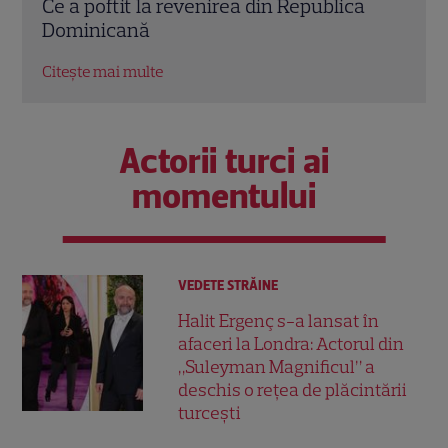
a
eliminarea lui Aris Eram. „M-am axat
lui 
greșit!”
Citeș
Citește mai multe
Actorii turci ai
momentului
VEDETE STRĂINE
Halit Ergenç s-a lansat în
afaceri la Londra: Actorul din
„Suleyman Magnificul” a
deschis o rețea de plăcintării
turcești