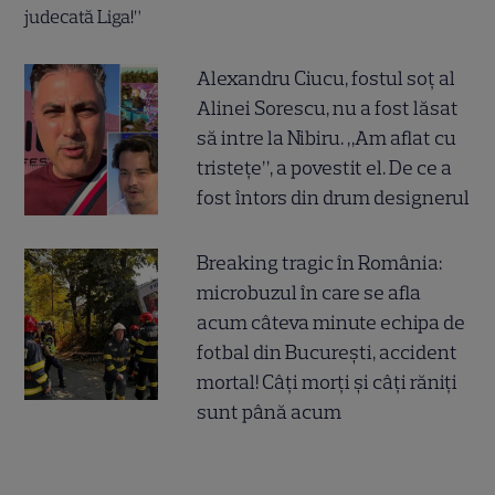
Alexandru Ciucu, fostul soț al
Alinei Sorescu, nu a fost lăsat
să intre la Nibiru. „Am aflat cu
tristețe”, a povestit el. De ce a
fost întors din drum designerul
Breaking tragic în România:
microbuzul în care se afla
acum câteva minute echipa de
fotbal din București, accident
mortal! Câți morți și câți răniți
sunt până acum