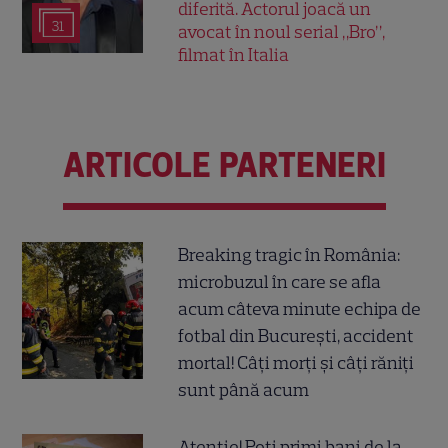
diferită. Actorul joacă un
31
avocat în noul serial „Bro”,
filmat în Italia
ARTICOLE PARTENERI
Breaking tragic în România:
microbuzul în care se afla
acum câteva minute echipa de
fotbal din București, accident
mortal! Câți morți și câți răniți
sunt până acum
Atenție! Poți primi bani de la