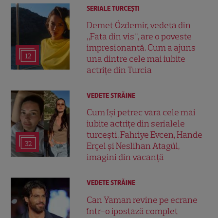
SERIALE TURCEŞTI
Demet Özdemir, vedeta din
„Fata din vis”, are o poveste
impresionantă. Cum a ajuns
12
una dintre cele mai iubite
actrițe din Turcia
VEDETE STRĂINE
Cum își petrec vara cele mai
iubite actrițe din serialele
turcești. Fahriye Evcen, Hande
32
Erçel și Neslihan Atagül,
imagini din vacanță
VEDETE STRĂINE
Can Yaman revine pe ecrane
într-o ipostază complet