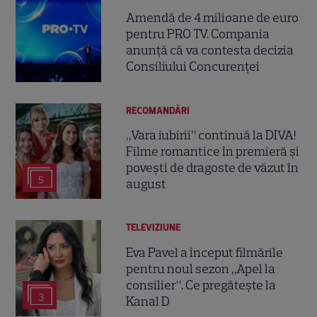
Amendă de 4 milioane de euro
pentru PRO TV. Compania
anunță că va contesta decizia
Consiliului Concurenței
RECOMANDĂRI
„Vara iubirii” continuă la DIVA!
Filme romantice în premieră și
povești de dragoste de văzut în
5
august
TELEVIZIUNE
Eva Pavel a început filmările
pentru noul sezon „Apel la
consilier”. Ce pregătește la
3
Kanal D