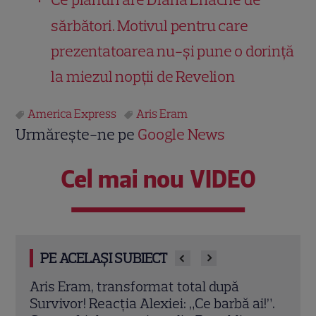
sărbători. Motivul pentru care
prezentatoarea nu-și pune o dorință
la miezul nopții de Revelion
America Express
Aris Eram
Urmărește-ne pe
Google News
Cel mai nou VIDEO
PE ACELAȘI SUBIECT
Survivor, 22 mai 2026. Gabi Tamaș își
Surv
i!”.
recunoaște marea greșeală după
a fo