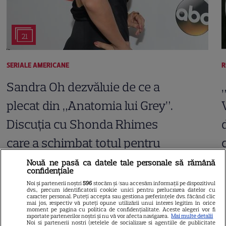
21
SERIALE AMERICANE
R
Sandra Oh dezvăluie de ce a
plecat din „Anatomia lui Grey”.
Discuția cu Shonda Rhimes
care a schimbat totul pentru
Cristina Yang
Nouă ne pasă ca datele tale personale să rămână
confidențiale
Noi și partenerii noștri
596
stocăm și/sau accesăm informații pe dispozitivul
dvs., precum identificatorii cookie unici pentru prelucrarea datelor cu
caracter personal. Puteți accepta sau gestiona preferințele dvs. făcând clic
mai jos, respectiv vă puteți opune utilizării unui interes legitim în orice
ARTICOLE PARTENERI
moment pe pagina cu politica de confidențialitate. Aceste alegeri vor fi
raportate partenerilor noștri și nu vă vor afecta navigarea.
Mai multe detalii
Noi si partenerii nostri (retelele de socializare si agentiile de publicitate