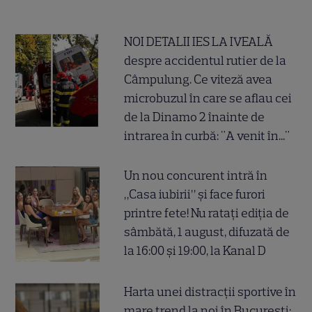
NOI DETALII IES LA IVEALĂ
despre accidentul rutier de la
Câmpulung. Ce viteză avea
microbuzul în care se aflau cei
de la Dinamo 2 înainte de
intrarea în curbă: "A venit în..."
Un nou concurent intră în
„Casa iubirii” și face furori
printre fete! Nu ratați ediția de
sâmbătă, 1 august, difuzată de
la 16:00 și 19:00, la Kanal D
Harta unei distracții sportive în
mare trend la noi în București: