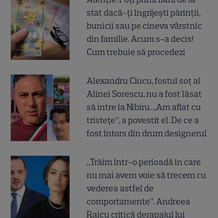
stat dacă-ți îngrijești părinții,
bunicii sau pe cineva vârstnic
din familie. Acum s-a decis!
Cum trebuie să procedezi
Alexandru Ciucu, fostul soț al
Alinei Sorescu, nu a fost lăsat
să intre la Nibiru. „Am aflat cu
tristețe”, a povestit el. De ce a
fost întors din drum designerul
„Trăim într-o perioadă în care
nu mai avem voie să trecem cu
vederea astfel de
comportamente”. Andreea
Raicu critică derapajul lui