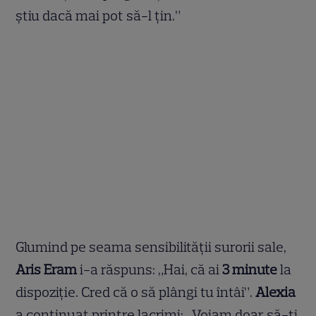
știu dacă mai pot să-l țin.”
Glumind pe seama sensibilității surorii sale,
Aris Eram
i-a răspuns: „Hai, că ai
3 minute
la
dispoziție. Cred că o să plângi tu întâi”.
Alexia
a continuat printre lacrimi: „Voiam doar să-ți