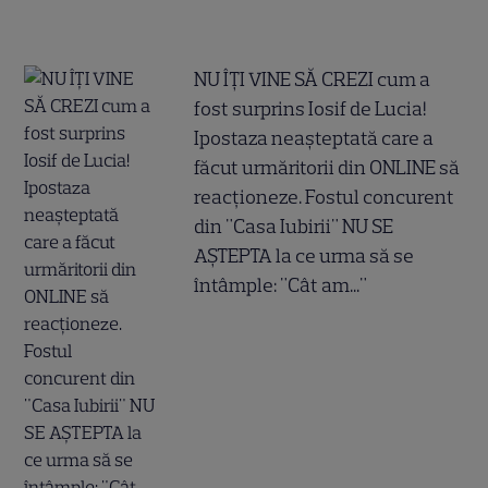
NU ÎȚI VINE SĂ CREZI cum a
fost surprins Iosif de Lucia!
Ipostaza neașteptată care a
făcut urmăritorii din ONLINE să
reacționeze. Fostul concurent
din "Casa Iubirii" NU SE
AȘTEPTA la ce urma să se
întâmple: "Cât am..."