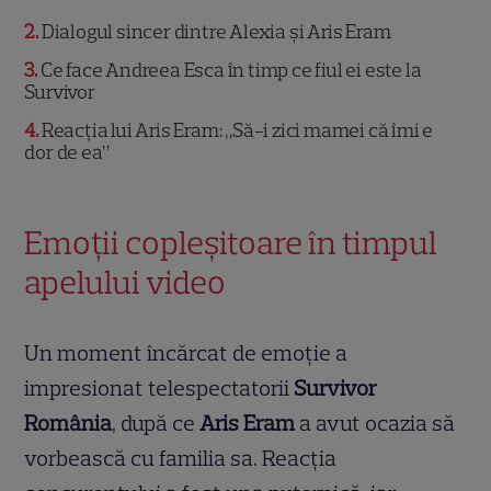
2
Dialogul sincer dintre Alexia și Aris Eram
3
Ce face Andreea Esca în timp ce fiul ei este la
Survivor
4
Reacția lui Aris Eram: „Să-i zici mamei că îmi e
dor de ea”
Emoții copleșitoare în timpul
apelului video
Un moment încărcat de emoție a
impresionat telespectatorii
Survivor
România
, după ce
Aris Eram
a avut ocazia să
vorbească cu familia sa. Reacția