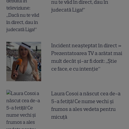
nu te văd în direct, dau în
judecată Liga!”
Incident neașteptat în direct »
Prezentatoarea TV a arătat mai
mult decât și-ar fi dorit: „Știe
ce face, e cu intenție”
Laura Cosoi a născut cea de-a
5-a fetiță! Ce nume vechi și
frumos a ales vedeta pentru
micuță