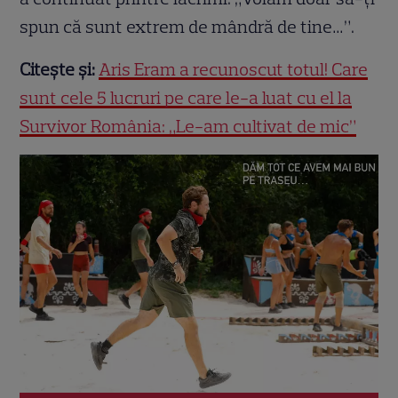
spun că sunt extrem de mândră de tine…”.
Citește și:
Aris Eram a recunoscut totul! Care
sunt cele 5 lucruri pe care le-a luat cu el la
Survivor România: „Le-am cultivat de mic”