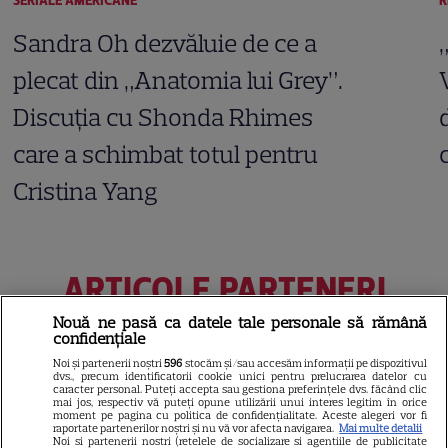
SERIALE AMERICANE
R
Sandra Oh dezvăluie de ce a
plecat din „Anatomia lui Grey”.
Discuția cu Shonda Rhimes
care a schimbat totul pentru
Cristina Yang
ARTICOLE PARTENERI
Nouă ne pasă ca datele tale personale să rămână
confidențiale
Noi și partenerii noștri
596
stocăm și/sau accesăm informații pe dispozitivul
dvs., precum identificatorii cookie unici pentru prelucrarea datelor cu
Horoscop Urania | Previziuni
caracter personal. Puteți accepta sau gestiona preferințele dvs. făcând clic
mai jos, respectiv vă puteți opune utilizării unui interes legitim în orice
astrologice pentru perioada 1 –
moment pe pagina cu politica de confidențialitate. Aceste alegeri vor fi
raportate partenerilor noștri și nu vă vor afecta navigarea.
Mai multe detalii
7 august 2026. Venus va intra
Noi si partenerii nostri (retelele de socializare si agentiile de publicitate