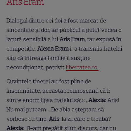
Aris Eram
Dialogul dintre cei doi a fost marcat de
sinceritate și dor, iar publicul a putut vedea o
latură sensibilă a lui
Aris Eram
, rar expusă în
competiție.
Alexia Eram
i-a transmis fratelui
său că întreaga familie îl susține
necondiționat, potrivit
libertatea.ro.
Cuvintele tinerei au fost pline de
însemnătate, aceasta recunoscând că îi
simte enorm lipsa fratelui său: „
Alexia
: Aris!
Nu mai puteam… De abia așteptam să
vorbesc cu tine.
Aris
: Ia zi, care e treaba?
Alexia
: Ți-am pregătit și un discurs, dar nu