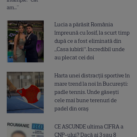
Lucia a părăsit România
împreună cu Iosif, la scurt timp
după ce a fost eliminată din
„Casa iubirii”. Incredibil unde
au plecat cei doi
Harta unei distracții sportive în
mare trend la noi în București:
padle tennis. Unde găsești
cele mai bune terenuri de
padel din oraș
CE ASCUNDE ultima CIFRA a
CNP-ului? Dacă ai 3 sau 8