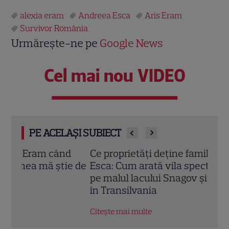
alexia eram
Andreea Esca
Aris Eram
Survivor România
Urmărește-ne pe
Google News
Cel mai nou VIDEO
PE ACELAȘI SUBIECT
d
Ce proprietăți deține familia Andreei
Unde
e de
Esca: Cum arată vila spectaculoasă de
Româ
pe malul lacului Snagov și ce afaceri au
Cătăl
în Transilvania
Citeș
Citește mai multe