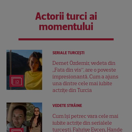
Actorii turci ai
momentului
SERIALE TURCEŞTI
Demet Özdemir, vedeta din
„Fata din vis”, are o poveste
impresionantă. Cum a ajuns
12
una dintre cele mai iubite
actrițe din Turcia
VEDETE STRĂINE
Cum își petrec vara cele mai
iubite actrițe din serialele
turcești. Fahriye Evcen, Hande