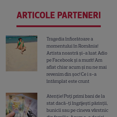
ARTICOLE PARTENERI
Tragedia înfiorătoare a
momentului în România!
Artista noastră și-a luat Adio
pe Facebook și a murit! Am
aflat chiar acum și nu ne mai
revenim din șoc! Ce i s-a
întâmplat este crunt
Atenție! Poți primi bani de la
stat dacă-ți îngrijești părinții,
bunicii sau pe cineva vârstnic