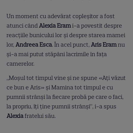
Un moment cu adevărat copleșitor a fost
atunci când
Alexia Eram
i-a povestit despre
reacțiile bunicului lor și despre starea mamei
lor,
Andreea Esca
. În acel punct,
Aris Eram
nu
și-a mai putut stăpâni lacrimile în fața
camerelor.
„Moșul tot timpul vine și ne spune «Ați văzut
ce bun e Aris» și Mamina tot timpul e cu
pumnii strânși la fiecare probă pe care o faci,
la propriu, îți ține pumnii strânși”, i-a spus
Alexia
fratelui său.