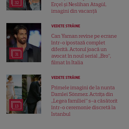
32
Erçel și Neslihan Atagül,
imagini din vacanță
VEDETE STRĂINE
Can Yaman revine pe ecrane
într-o ipostază complet
diferită. Actorul joacă un
31
avocat în noul serial „Bro”,
filmat în Italia
VEDETE STRĂINE
Primele imagini de la nunta
Damlei Sönmez. Actrița din
„Legea familiei” s-a căsătorit
13
într-o ceremonie discretă la
Istanbul