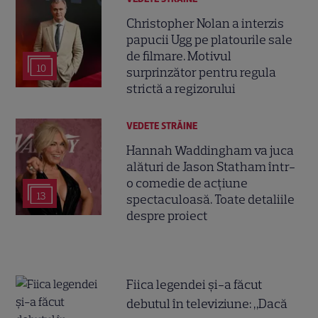
Christopher Nolan a interzis
papucii Ugg pe platourile sale
de filmare. Motivul
10
surprinzător pentru regula
strictă a regizorului
VEDETE STRĂINE
Hannah Waddingham va juca
alături de Jason Statham într-
o comedie de acțiune
13
spectaculoasă. Toate detaliile
despre proiect
Fiica legendei și-a făcut
debutul în televiziune: „Dacă