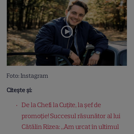
Foto: Instagram
Citește și:
De la Chefi la Cuțite, la șef de
promoție! Succesul răsunător al lui
Cătălin Rizea: „Am urcat în ultimul