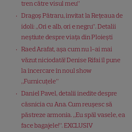
tren către visul meu”
Dragoș Pătraru, invitat la Rețeaua de
idoli: „Ori e alb, ori e negru”. Detalii
neștiute despre viața din Ploiești
Raed Arafat, așa cum nu l-ai mai
văzut niciodată! Denise Rifai îl pune
la încercare în noul show
„Furnicuțele”
Daniel Pavel, detalii inedite despre
căsnicia cu Ana. Cum reușesc să
păstreze armonia. „Eu spăl vasele, ea
face bagajele!”. EXCLUSIV