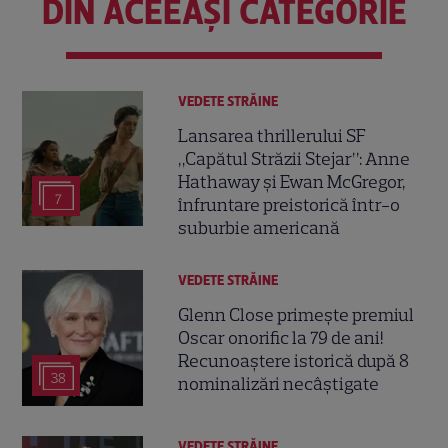
DIN ACEEAȘI CATEGORIE
VEDETE STRĂINE
Lansarea thrillerului SF
„Capătul Străzii Stejar”: Anne
Hathaway și Ewan McGregor,
7
înfruntare preistorică într-o
suburbie americană
VEDETE STRĂINE
Glenn Close primește premiul
Oscar onorific la 79 de ani!
Recunoaștere istorică după 8
38
nominalizări necâștigate
VEDETE STRĂINE