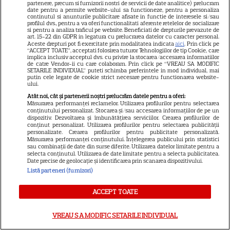
partenere, precum si furnizorii nostri de servicii de date analitice) prelucram
în zodia Balanței
date pentru a permite website-ului sa functioneze, pentru a personaliza
continutul si anunturile publicitare afisate in functie de interesele si/sau
profilul dvs., pentru a va oferi functionalitati aferente retelelor de socializare
si pentru a analiza traficul pe website. Beneficiati de drepturile prevazute de
art. 15-22 din GDPR in legatura cu prelucrarea datelor cu caracter personal.
Aceste drepturi pot fi exercitate prin modalitatea indicata
aici
. Prin click pe
Tragerile loto din 30 iulie 2026.
“ACCEPT TOATE”, acceptati folosirea tuturor Tehnologiilor de tip Cookie, care
implica inclusiv acceptul dvs. cu privire la stocarea/accesarea informatiilor
Numerele câştigătoare
de catre Vendor-ii cu care colaboram. Prin click pe “VREAU SA MODIFIC
SETARILE INDIVIDUAL” puteti schimba preferintele in mod individual, mai
putin cele legate de cookie strict necesare pentru functionarea website-
extrase joi
ului.
Atât noi, cât și partenerii noștri prelucrăm datele pentru a oferi:
Măsurarea performanței reclamelor. Utilizarea profilurilor pentru selectarea
conținutului personalizat. Stocarea și/sau accesarea informațiilor de pe un
dispozitiv. Dezvoltarea și îmbunătățirea serviciilor. Crearea profilurilor de
conținut personalizat. Utilizarea profilurilor pentru selectarea publicității
personalizate. Crearea profilurilor pentru publicitate personalizată.
Postul Sfintei Mării – Postul
Măsurarea performanței conținutului. Înțelegerea publicului prin statistici
sau combinații de date din surse diferite. Utilizarea datelor limitate pentru a
Adormirii Maicii Domnului. Ce
selecta conținutul. Utilizarea de date limitate pentru a selecta publicitatea.
Date precise de geolocație și identificarea prin scanarea dispozitivului.
se mănâncă în post
Listă parteneri (furnizori)
ACCEPT TOATE
VREAU SA MODIFIC SETARILE INDIVIDUAL
Ce vase de gătit îți trebuie