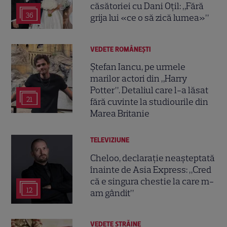
căsătoriei cu Dani Oțil: „Fără
36
grija lui «ce o să zică lumea»”
VEDETE ROMÂNEŞTI
Ștefan Iancu, pe urmele
marilor actori din „Harry
Potter”. Detaliul care l-a lăsat
21
fără cuvinte la studiourile din
Marea Britanie
TELEVIZIUNE
Cheloo, declarație neașteptată
înainte de Asia Express: „Cred
că e singura chestie la care m-
12
am gândit”
VEDETE STRĂINE