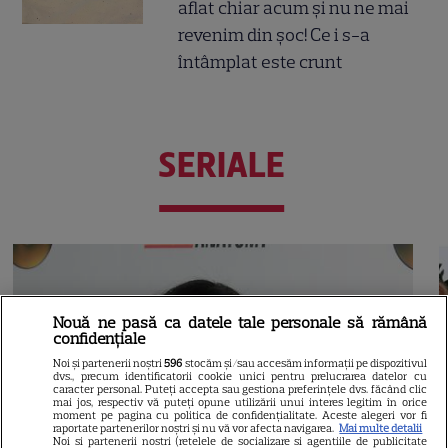
aflat chiar acum și nu ne mai
revenim din șoc! Ce i s-a
întâmplat este crunt
SERIALE
Nouă ne pasă ca datele tale personale să rămână
confidențiale
Noi și partenerii noștri
596
stocăm și/sau accesăm informații pe dispozitivul
dvs., precum identificatorii cookie unici pentru prelucrarea datelor cu
caracter personal. Puteți accepta sau gestiona preferințele dvs. făcând clic
mai jos, respectiv vă puteți opune utilizării unui interes legitim în orice
moment pe pagina cu politica de confidențialitate. Aceste alegeri vor fi
raportate partenerilor noștri și nu vă vor afecta navigarea.
Mai multe detalii
Noi si partenerii nostri (retelele de socializare si agentiile de publicitate