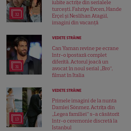
iubite actrițe din serialele
turcești. Fahriye Evcen, Hande
32
Erçel și Neslihan Atagül,
imagini din vacanță
VEDETE STRĂINE
Can Yaman revine pe ecrane
într-o ipostază complet
diferită. Actorul joacă un
31
avocat în noul serial „Bro”,
filmat în Italia
VEDETE STRĂINE
Primele imagini de la nunta
Damlei Sönmez. Actrița din
„Legea familiei” s-a căsătorit
13
într-o ceremonie discretă la
Istanbul