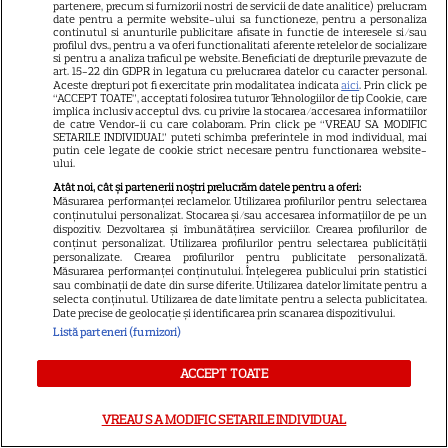
partenere, precum si furnizorii nostri de servicii de date analitice) prelucram
date pentru a permite website-ului sa functioneze, pentru a personaliza
continutul si anunturile publicitare afisate in functie de interesele si/sau
profilul dvs., pentru a va oferi functionalitati aferente retelelor de socializare
si pentru a analiza traficul pe website. Beneficiati de drepturile prevazute de
art. 15-22 din GDPR in legatura cu prelucrarea datelor cu caracter personal.
Aceste drepturi pot fi exercitate prin modalitatea indicata
aici
. Prin click pe
“ACCEPT TOATE”, acceptati folosirea tuturor Tehnologiilor de tip Cookie, care
implica inclusiv acceptul dvs. cu privire la stocarea/accesarea informatiilor
de catre Vendor-ii cu care colaboram. Prin click pe “VREAU SA MODIFIC
SETARILE INDIVIDUAL” puteti schimba preferintele in mod individual, mai
putin cele legate de cookie strict necesare pentru functionarea website-
ului.
Atât noi, cât și partenerii noștri prelucrăm datele pentru a oferi:
Măsurarea performanței reclamelor. Utilizarea profilurilor pentru selectarea
21
conținutului personalizat. Stocarea și/sau accesarea informațiilor de pe un
dispozitiv. Dezvoltarea și îmbunătățirea serviciilor. Crearea profilurilor de
conținut personalizat. Utilizarea profilurilor pentru selectarea publicității
personalizate. Crearea profilurilor pentru publicitate personalizată.
SERIALE AMERICANE
R
Măsurarea performanței conținutului. Înțelegerea publicului prin statistici
sau combinații de date din surse diferite. Utilizarea datelor limitate pentru a
selecta conținutul. Utilizarea de date limitate pentru a selecta publicitatea.
Sandra Oh dezvăluie de ce a
Date precise de geolocație și identificarea prin scanarea dispozitivului.
Listă parteneri (furnizori)
plecat din „Anatomia lui Grey”.
ACCEPT TOATE
Discuția cu Shonda Rhimes
care a schimbat totul pentru
VREAU SA MODIFIC SETARILE INDIVIDUAL