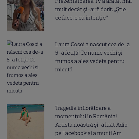
Prezentatoarea TV a arătat mai
mult decât și-ar fi dorit: „Știe
ce face, e cu intenție”
Laura Cosoi a născut cea de-a
5-a fetiță! Ce nume vechi și
frumos a ales vedeta pentru
micuță
Tragedia înfiorătoare a
momentului în România!
Artista noastră și-a luat Adio
pe Facebook și a murit! Am