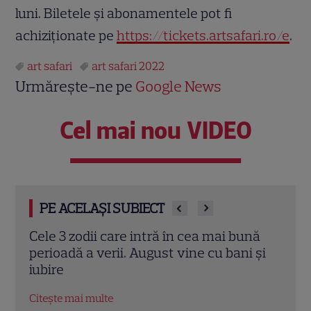
luni. Biletele și abonamentele pot fi
achiziționate pe
https://tickets.artsafari.ro/e
.
art safari
art safari 2022
Urmărește-ne pe
Google News
Cel mai nou VIDEO
PE ACELAȘI SUBIECT
nă
Astrele la final de iulie 2026: bani,
Cris
 și
schimbări și vacanțe pentru zodii
care
Nouă
Citește mai multe
Citeș