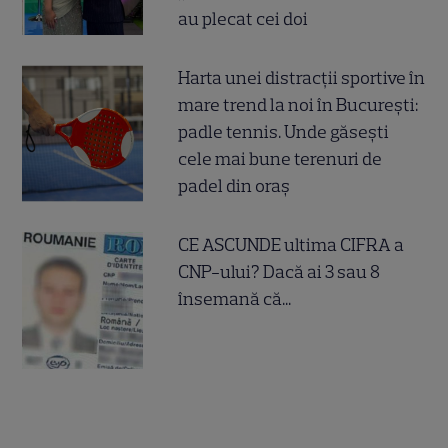
au plecat cei doi
Harta unei distracții sportive în
mare trend la noi în București:
padle tennis. Unde găsești
cele mai bune terenuri de
padel din oraș
CE ASCUNDE ultima CIFRA a
CNP-ului? Dacă ai 3 sau 8
însemană că...