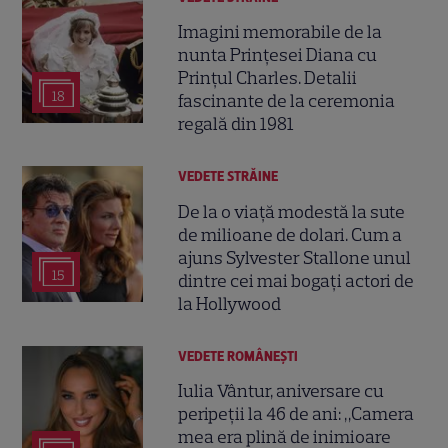
Imagini memorabile de la
nunta Prințesei Diana cu
Prințul Charles. Detalii
18
fascinante de la ceremonia
regală din 1981
VEDETE STRĂINE
De la o viață modestă la sute
de milioane de dolari. Cum a
ajuns Sylvester Stallone unul
15
dintre cei mai bogați actori de
la Hollywood
VEDETE ROMÂNEŞTI
Iulia Vântur, aniversare cu
peripeții la 46 de ani: „Camera
mea era plină de inimioare