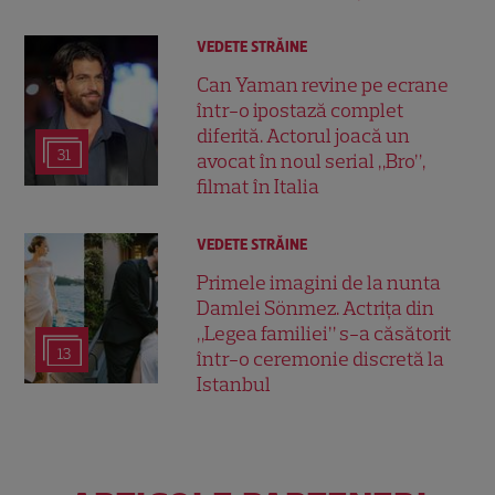
VEDETE STRĂINE
Can Yaman revine pe ecrane
într-o ipostază complet
diferită. Actorul joacă un
31
avocat în noul serial „Bro”,
filmat în Italia
VEDETE STRĂINE
Primele imagini de la nunta
Damlei Sönmez. Actrița din
„Legea familiei” s-a căsătorit
13
într-o ceremonie discretă la
Istanbul