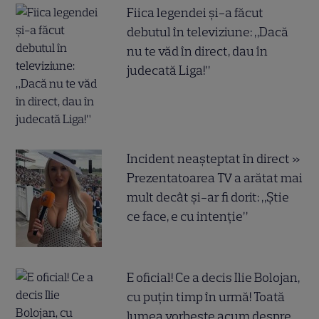
Fiica legendei și-a făcut
debutul în televiziune: „Dacă
nu te văd în direct, dau în
judecată Liga!”
Incident neașteptat în direct »
Prezentatoarea TV a arătat mai
mult decât și-ar fi dorit: „Știe
ce face, e cu intenție”
E oficial! Ce a decis Ilie Bolojan,
cu puțin timp în urmă! Toată
lumea vorbește acum despre