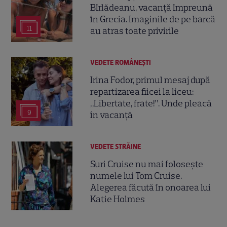
Bîrlădeanu, vacanță împreună
în Grecia. Imaginile de pe barcă
11
au atras toate privirile
VEDETE ROMÂNEŞTI
Irina Fodor, primul mesaj după
repartizarea fiicei la liceu:
„Libertate, frate!”. Unde pleacă
9
în vacanță
VEDETE STRĂINE
Suri Cruise nu mai folosește
numele lui Tom Cruise.
Alegerea făcută în onoarea lui
Katie Holmes