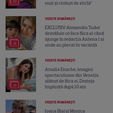
30
roșii și cioburi de sticlă”
VEDETE ROMÂNEŞTI
EXCLUSIV. Alexandra Tudor
dezvăluie ce face fiica ei când
ajunge în redacția Antena 1 și
16
unde au plecat în vacanță
VEDETE ROMÂNEŞTI
Amalia Enache, imagini
spectaculoase din Veneția
alături de fiica ei. Dorința
10
împlinită după 10 ani
VEDETE ROMÂNEŞTI
Ioana Blaj și Monica