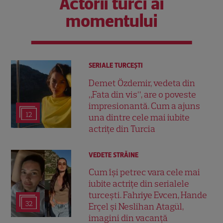
Actorii turci ai
momentului
SERIALE TURCEŞTI
Demet Özdemir, vedeta din
„Fata din vis”, are o poveste
impresionantă. Cum a ajuns
12
una dintre cele mai iubite
actrițe din Turcia
VEDETE STRĂINE
Cum își petrec vara cele mai
iubite actrițe din serialele
turcești. Fahriye Evcen, Hande
32
Erçel și Neslihan Atagül,
imagini din vacanță