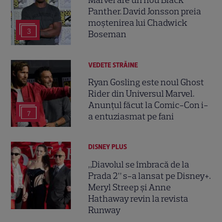
Marvel are un nou Black
Panther. David Jonsson preia
moștenirea lui Chadwick
3
Boseman
VEDETE STRĂINE
Ryan Gosling este noul Ghost
Rider din Universul Marvel.
Anunțul făcut la Comic-Con i-
7
a entuziasmat pe fani
DISNEY PLUS
„Diavolul se îmbracă de la
Prada 2” s-a lansat pe Disney+.
Meryl Streep și Anne
Hathaway revin la revista
Runway