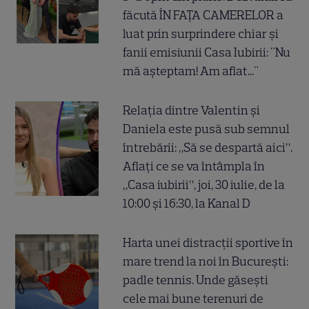
făcută ÎN FAȚA CAMERELOR a
luat prin surprindere chiar și
fanii emisiunii Casa Iubirii: "Nu
mă așteptam! Am aflat..."
Relația dintre Valentin și
Daniela este pusă sub semnul
întrebării: „Să se despartă aici”.
Aflați ce se va întâmpla în
„Casa iubirii”, joi, 30 iulie, de la
10:00 și 16:30, la Kanal D
Harta unei distracții sportive în
mare trend la noi în București:
padle tennis. Unde găsești
cele mai bune terenuri de