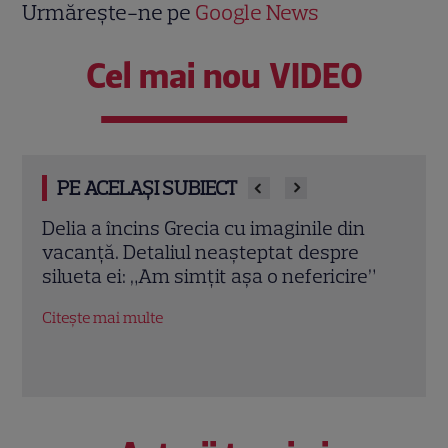
Urmărește-ne pe
Google News
Cel mai nou VIDEO
PE ACELAȘI SUBIECT
n
Delia, victima inteligenței artificiale.
Nunta
Cum a fost transformată piesa „Analog”
Harr
e”
într-un proiect fantomă pe internet
fost
invi
Citește mai multe
cer
Citeș