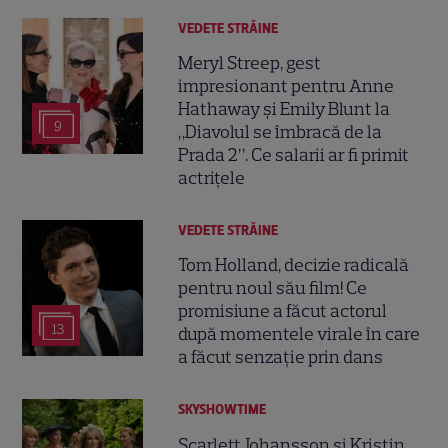
VEDETE STRĂINE
Meryl Streep, gest
impresionant pentru Anne
Hathaway și Emily Blunt la
9
„Diavolul se îmbracă de la
Prada 2”. Ce salarii ar fi primit
actrițele
VEDETE STRĂINE
Tom Holland, decizie radicală
pentru noul său film! Ce
promisiune a făcut actorul
13
după momentele virale în care
a făcut senzație prin dans
SKYSHOWTIME
Scarlett Johansson și Kristin