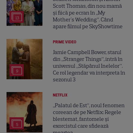
Scott Thomas, din nou mamă
și fiică pe ecran în „My
13
Mother's Wedding”. Când
apare filmul pe SkyShowtime
PRIME VIDEO
Jamie Campbell Bower, starul
din „Stranger Things”, intră în
universul „Stăpânul Inelelor”.
9
Ce rol legendar va interpreta în
sezonul 3
NETFLIX
„Palatul de Est”, noul fenomen
coreean de pe Netflix: Regele
blestemat, fantomele și
5
exorcistul care sfidează
moartea