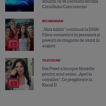
anunță că va contesta decizia
Consiliului Concurenței
RECOMANDĂRI
„Vara iubirii” continuă la DIVA!
Filme romantice în premieră și
povești de dragoste de văzut în
5
august
TELEVIZIUNE
Eva Pavel a început filmările
pentru noul sezon „Apel la
consilier”. Ce pregătește la
3
Kanal D