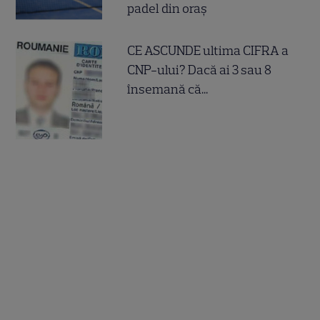
padel din oraș
CE ASCUNDE ultima CIFRA a
CNP-ului? Dacă ai 3 sau 8
însemană că...