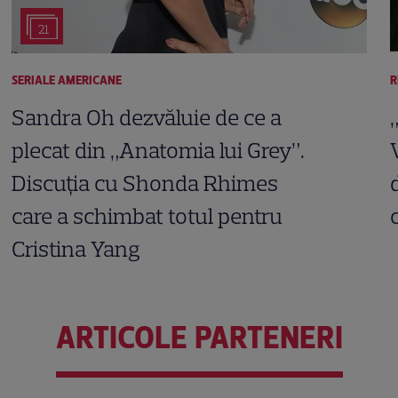
21
SERIALE AMERICANE
R
Sandra Oh dezvăluie de ce a
plecat din „Anatomia lui Grey”.
Discuția cu Shonda Rhimes
care a schimbat totul pentru
Cristina Yang
ARTICOLE PARTENERI