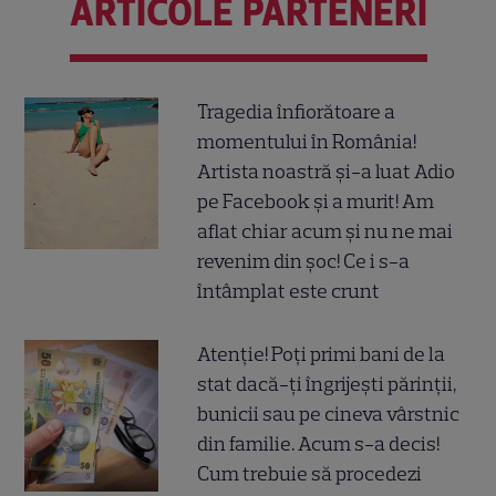
ARTICOLE PARTENERI
Tragedia înfiorătoare a
momentului în România!
Artista noastră și-a luat Adio
pe Facebook și a murit! Am
aflat chiar acum și nu ne mai
revenim din șoc! Ce i s-a
întâmplat este crunt
Atenție! Poți primi bani de la
stat dacă-ți îngrijești părinții,
bunicii sau pe cineva vârstnic
din familie. Acum s-a decis!
Cum trebuie să procedezi