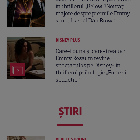
în thrillerul „Below”! Noutăți
majore despre premiile Emmy
și noul serial Dan Brown
DISNEY PLUS
Care-i buna și care-i reaua?
Emmy Rossum revine
spectaculos pe Disney+ în
3
thrillerul psihologic „Furie și
seducție”
ŞTIRI
VEDETE STRĂINE