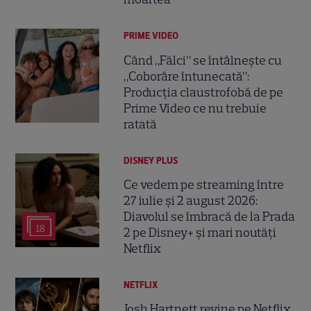
PRIME VIDEO
Când „Fălci” se întâlnește cu
„Coborâre întunecată”:
Producția claustrofobă de pe
Prime Video ce nu trebuie
ratată
DISNEY PLUS
Ce vedem pe streaming între
27 iulie și 2 august 2026:
Diavolul se îmbracă de la Prada
18
2 pe Disney+ și mari noutăți
Netflix
NETFLIX
Josh Hartnett revine pe Netflix