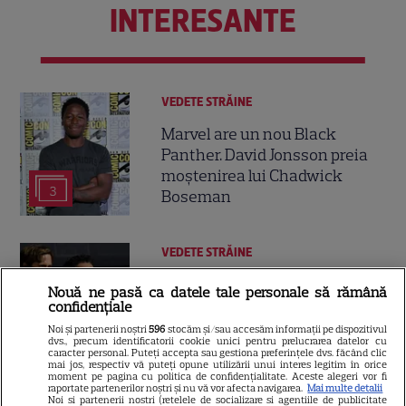
INTERESANTE
VEDETE STRĂINE
Marvel are un nou Black
Panther. David Jonsson preia
moștenirea lui Chadwick
3
Boseman
VEDETE STRĂINE
Ryan Gosling este noul Ghost
Nouă ne pasă ca datele tale personale să rămână
Rider din Universul Marvel.
confidențiale
Anunțul făcut la Comic-Con i-
Noi și partenerii noștri
596
stocăm și/sau accesăm informații pe dispozitivul
dvs., precum identificatorii cookie unici pentru prelucrarea datelor cu
7
a entuziasmat pe fani
caracter personal. Puteți accepta sau gestiona preferințele dvs. făcând clic
mai jos, respectiv vă puteți opune utilizării unui interes legitim în orice
moment pe pagina cu politica de confidențialitate. Aceste alegeri vor fi
raportate partenerilor noștri și nu vă vor afecta navigarea.
Mai multe detalii
Noi si partenerii nostri (retelele de socializare si agentiile de publicitate
DISNEY PLUS