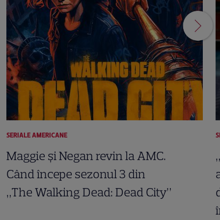
SERIALE AMERICANE
S
Maggie și Negan revin la AMC.
Când începe sezonul 3 din
„The Walking Dead: Dead City”