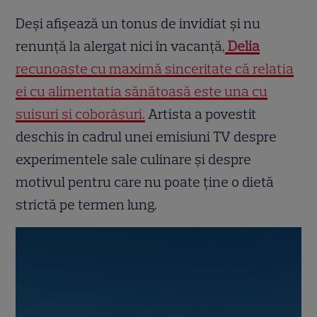
Deși afișează un tonus de invidiat și nu
renunță la alergat nici în vacanță,
Delia
recunoaște cu maximă sinceritate că relația
ei cu alimentația sănătoasă este una cu
suișuri și coborâșuri.
Artista a povestit
deschis în cadrul unei emisiuni TV despre
experimentele sale culinare și despre
motivul pentru care nu poate ține o dietă
strictă pe termen lung.