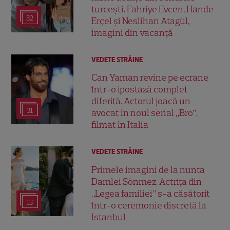
turcești. Fahriye Evcen, Hande
32
Erçel și Neslihan Atagül,
imagini din vacanță
VEDETE STRĂINE
Can Yaman revine pe ecrane
într-o ipostază complet
diferită. Actorul joacă un
31
avocat în noul serial „Bro”,
filmat în Italia
VEDETE STRĂINE
Primele imagini de la nunta
Damlei Sönmez. Actrița din
„Legea familiei” s-a căsătorit
13
într-o ceremonie discretă la
Istanbul