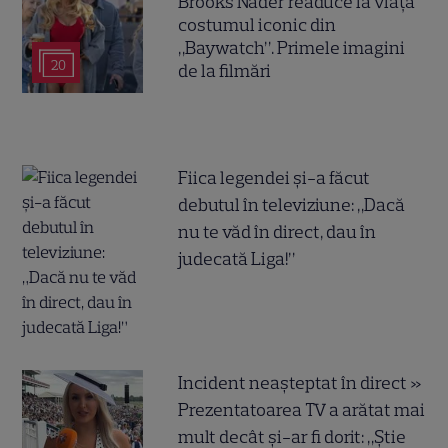
Brooks Nader readuce la viață
costumul iconic din
„Baywatch”. Primele imagini
20
de la filmări
Fiica legendei și-a făcut
debutul în televiziune: „Dacă
nu te văd în direct, dau în
judecată Liga!”
Incident neașteptat în direct »
Prezentatoarea TV a arătat mai
mult decât și-ar fi dorit: „Știe