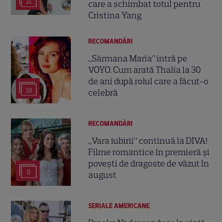
21
care a schimbat totul pentru
Cristina Yang
RECOMANDĂRI
„Sărmana Maria” intră pe
VOYO. Cum arată Thalía la 30
de ani după rolul care a făcut-o
18
celebră
RECOMANDĂRI
„Vara iubirii” continuă la DIVA!
Filme romantice în premieră și
povești de dragoste de văzut în
5
august
SERIALE AMERICANE