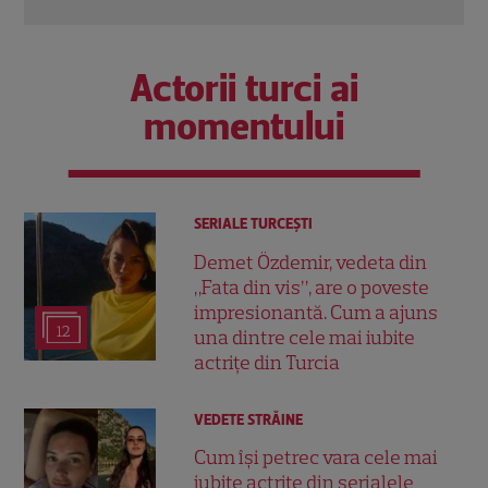
Actorii turci ai
momentului
SERIALE TURCEŞTI
Demet Özdemir, vedeta din
„Fata din vis”, are o poveste
impresionantă. Cum a ajuns
12
una dintre cele mai iubite
actrițe din Turcia
VEDETE STRĂINE
Cum își petrec vara cele mai
iubite actrițe din serialele