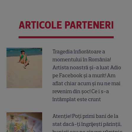
ARTICOLE PARTENERI
Tragedia înfiorătoare a
momentului în România!
Artista noastră și-a luat Adio
pe Facebook și a murit! Am
aflat chiar acum și nu ne mai
revenim din șoc! Ce i s-a
întâmplat este crunt
Atenție! Poți primi bani de la
stat dacă-ți îngrijești părinții,