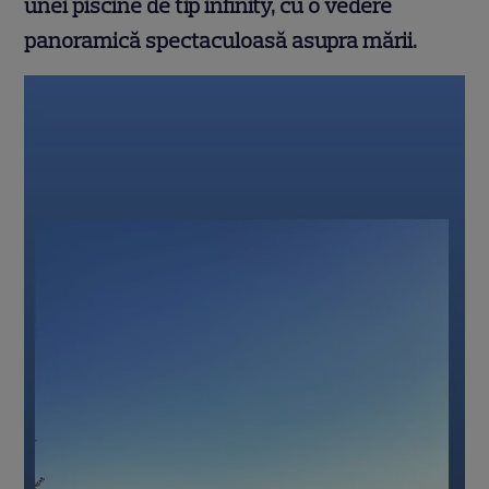
unei piscine de tip infinity, cu o vedere
panoramică spectaculoasă asupra mării.