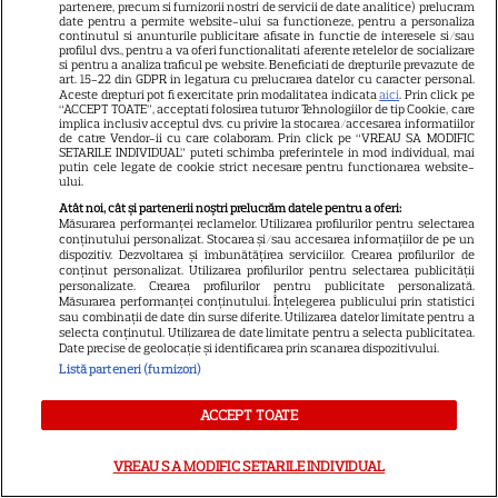
partenere, precum si furnizorii nostri de servicii de date analitice) prelucram
date pentru a permite website-ului sa functioneze, pentru a personaliza
„Diavolul se îmbracă de la
continutul si anunturile publicitare afisate in functie de interesele si/sau
profilul dvs., pentru a va oferi functionalitati aferente retelelor de socializare
Prada 2” s-a lansat pe Disney+.
si pentru a analiza traficul pe website. Beneficiati de drepturile prevazute de
art. 15-22 din GDPR in legatura cu prelucrarea datelor cu caracter personal.
Meryl Streep și Anne
Aceste drepturi pot fi exercitate prin modalitatea indicata
aici
. Prin click pe
Hathaway revin la revista
“ACCEPT TOATE”, acceptati folosirea tuturor Tehnologiilor de tip Cookie, care
implica inclusiv acceptul dvs. cu privire la stocarea/accesarea informatiilor
Runway
de catre Vendor-ii cu care colaboram. Prin click pe “VREAU SA MODIFIC
SETARILE INDIVIDUAL” puteti schimba preferintele in mod individual, mai
putin cele legate de cookie strict necesare pentru functionarea website-
ului.
VEDETE STRĂINE
Atât noi, cât și partenerii noștri prelucrăm datele pentru a oferi:
Măsurarea performanței reclamelor. Utilizarea profilurilor pentru selectarea
Meryl Streep, gest
conținutului personalizat. Stocarea și/sau accesarea informațiilor de pe un
dispozitiv. Dezvoltarea și îmbunătățirea serviciilor. Crearea profilurilor de
impresionant pentru Anne
conținut personalizat. Utilizarea profilurilor pentru selectarea publicității
Hathaway și Emily Blunt la
personalizate. Crearea profilurilor pentru publicitate personalizată.
Măsurarea performanței conținutului. Înțelegerea publicului prin statistici
9
„Diavolul se îmbracă de la
sau combinații de date din surse diferite. Utilizarea datelor limitate pentru a
Prada 2”. Ce salarii ar fi primit
selecta conținutul. Utilizarea de date limitate pentru a selecta publicitatea.
Date precise de geolocație și identificarea prin scanarea dispozitivului.
actrițele
Listă parteneri (furnizori)
ACCEPT TOATE
VEDETE STRĂINE
Tom Holland, decizie radicală
VREAU SA MODIFIC SETARILE INDIVIDUAL
pentru noul său film! Ce