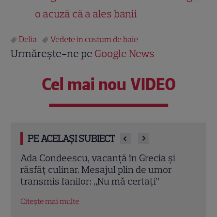
o acuză că a ales banii
Delia
Vedete in costum de baie
Urmărește-ne pe
Google News
Cel mai nou VIDEO
PE ACELAȘI SUBIECT
ă în
Ada Condeescu, vacanță în Grecia și
Gise
a
răsfăț culinar. Mesajul plin de umor
în c
transmis fanilor: „Nu mă certați”
marc
Citește mai multe
Citeș