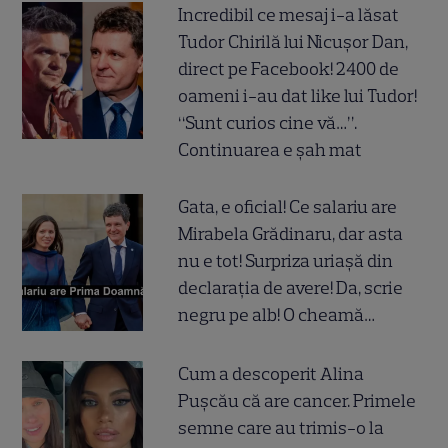
Incredibil ce mesaj i-a lăsat
Tudor Chirilă lui Nicușor Dan,
direct pe Facebook! 2400 de
oameni i-au dat like lui Tudor!
“Sunt curios cine vă…”.
Continuarea e șah mat
Gata, e oficial! Ce salariu are
Mirabela Grădinaru, dar asta
nu e tot! Surpriza uriașă din
declarația de avere! Da, scrie
negru pe alb! O cheamă…
Cum a descoperit Alina
Pușcău că are cancer. Primele
semne care au trimis-o la