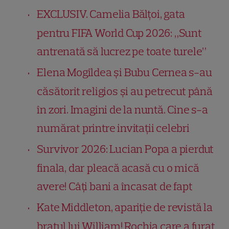
EXCLUSIV. Camelia Bălțoi, gata
pentru FIFA World Cup 2026: „Sunt
antrenată să lucrez pe toate turele”
Elena Mogîldea și Bubu Cernea s-au
căsătorit religios și au petrecut până
în zori. Imagini de la nuntă. Cine s-a
numărat printre invitații celebri
Survivor 2026: Lucian Popa a pierdut
finala, dar pleacă acasă cu o mică
avere! Câți bani a încasat de fapt
Kate Middleton, apariție de revistă la
brațul lui William! Rochia care a furat