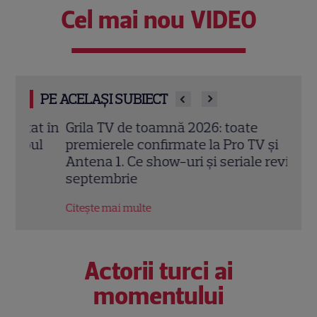
Cel mai nou VIDEO
PE ACELAȘI SUBIECT
t în
Grila TV de toamnă 2026: toate
Schi
ul
premierele confirmate la Pro TV și
Sezo
Antena 1. Ce show-uri și seriale revin din
șans
septembrie
Citeș
Citește mai multe
Actorii turci ai
momentului