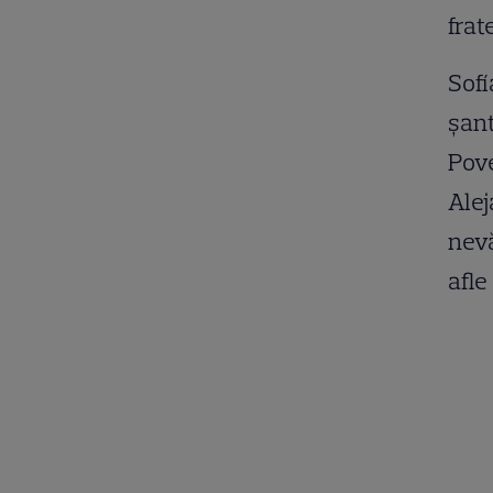
frat
Sofí
șant
Pove
Alej
nevă
afle