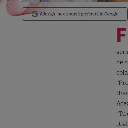
Adaugă-ne ca sursă preferată în Google
F
seri
de o
cola
“Pre
Bra
Acea
“Tú 
„Cab