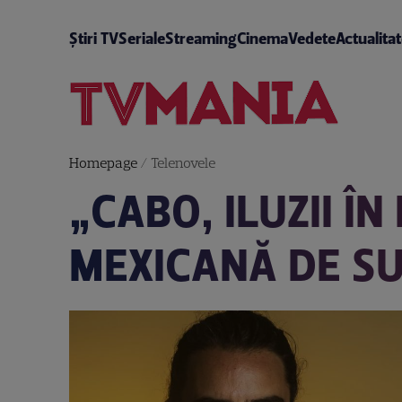
Știri TV
Seriale
Streaming
Cinema
Vedete
Actualita
Homepage
/
Telenovele
„CABO, ILUZII Î
MEXICANĂ DE SU