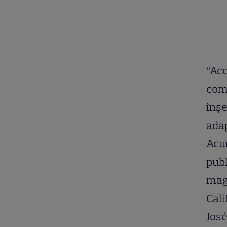
“Ace
comp
înșe
adap
Acum
publ
magi
Cali
José