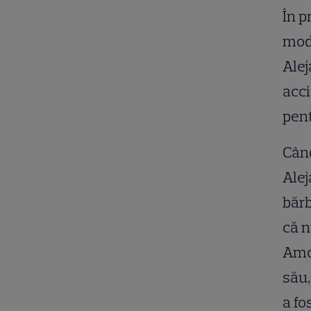
În p
mode
Alej
acci
pent
Când
Alej
bărb
că n
Amoz
său,
a fo