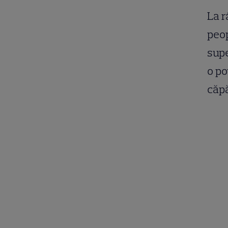
La r
peop
supe
o po
căpă