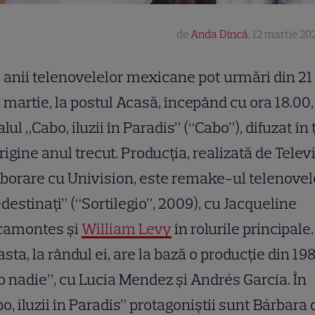
de
Anda Dincă
,
12 martie 202
anii telenovelelor mexicane pot urmări din 21
martie, la postul Acasă, începând cu ora 18.00,
alul „Cabo, iluzii în Paradis” (“Cabo”), difuzat în 
rigine anul trecut. Producția, realizată de Telev
borare cu Univision, este remake-ul telenovel
destinați” (“Sortilegio”, 2009), cu Jacqueline
camontes și
William Levy
în rolurile principale.
sta, la rândul ei, are la bază o producție din 198
o nadie”, cu Lucia Mendez și Andrés García. În
o, iluzii în Paradis” protagoniștii sunt Bárbara 