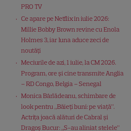
PRO TV
Ce apare pe Netflix în iulie 2026:
Millie Bobby Brown revine cu Enola
Holmes 3, iar luna aduce zeci de
noutăți
Meciurile de azi, 1 iulie, la CM 2026.
Program, ore și cine transmite Anglia
– RD Congo, Belgia – Senegal
Monica Bârlădeanu, schimbare de
look pentru „Băieți buni: pe viață”.
Actrița joacă alături de Cabral și
Dragoș Bucur: „S-au aliniat stelele”