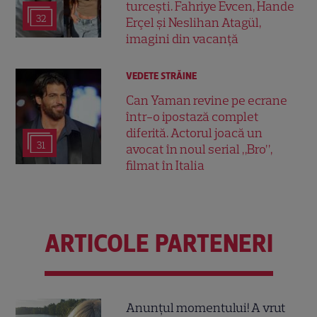
turcești. Fahriye Evcen, Hande
32
Erçel și Neslihan Atagül,
imagini din vacanță
VEDETE STRĂINE
Can Yaman revine pe ecrane
într-o ipostază complet
diferită. Actorul joacă un
31
avocat în noul serial „Bro”,
filmat în Italia
ARTICOLE PARTENERI
Anunțul momentului! A vrut