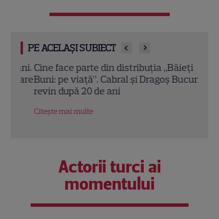
PE ACELAȘI SUBIECT
 ani.
Cine face parte din distribuția „Băieți
Cabr
 care
Buni: pe viață”. Cabral și Dragoș Bucur
Prez
revin după 20 de ani
sezo
amuz
Citește mai multe
Citeș
Actorii turci ai
momentului