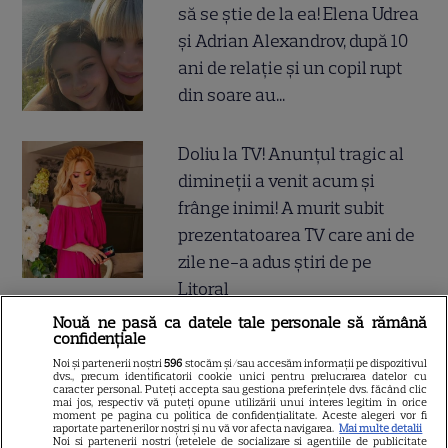
să se știe de la ea! Elena Udrea
și Adrian Alexandrov, după 10
ani de relație și un copil rupt
din soare au...
Doliu la TV! Anunțul tragic al
dimineții a venit acum și
frânge inimi! A murit subit
prezentatoarea TV care ani de
zile ne-a adus știri de pe
Litoral
Nouă ne pasă ca datele tale personale să rămână
confidențiale
Divorțul care zguduie
Noi și partenerii noștri
596
stocăm și/sau accesăm informații pe dispozitivul
showbizul! E oficial! Și-au spus
dvs., precum identificatorii cookie unici pentru prelucrarea datelor cu
caracter personal. Puteți accepta sau gestiona preferințele dvs. făcând clic
adio în cel mai mare secret,
mai jos, respectiv vă puteți opune utilizării unui interes legitim în orice
moment pe pagina cu politica de confidențialitate. Aceste alegeri vor fi
după aproape 20 de ani de
raportate partenerilor noștri și nu vă vor afecta navigarea.
Mai multe detalii
Noi si partenerii nostri (retelele de socializare si agentiile de publicitate