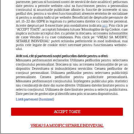
mariaj! S-a ales praful de
partenere, precum si furnizorii nostri de servicii de date analitice) prelucram
date pentru a permite website-ului sa functioneze, pentru a personaliza
cuplul de aur din industria de
continutul si anunturile publicitare afisate in functie de interesele si/sau
profilul dvs., pentru a va oferi functionalitati aferente retelelor de socializare
entertaining
si pentru a analiza traficul pe website. Beneficiati de drepturile prevazute de
art. 15-22 din GDPR in legatura cu prelucrarea datelor cu caracter personal.
Aceste drepturi pot fi exercitate prin modalitatea indicata
aici
. Prin click pe
“ACCEPT TOATE”, acceptati folosirea tuturor Tehnologiilor de tip Cookie, care
implica inclusiv acceptul dvs. cu privire la stocarea/accesarea informatiilor
Așa arată azi fosta vedetă sexy
de catre Vendor-ii cu care colaboram. Prin click pe “VREAU SA MODIFIC
SETARILE INDIVIDUAL” puteti schimba preferintele in mod individual, mai
din România! A dat aparițiile
putin cele legate de cookie strict necesare pentru functionarea website-
ului.
excentrice pe Biserică și Biblia
Atât noi, cât și partenerii noștri prelucrăm datele pentru a oferi:
i-a devenit cel mai de preț
Măsurarea performanței reclamelor. Utilizarea profilurilor pentru selectarea
conținutului personalizat. Stocarea și/sau accesarea informațiilor de pe un
accesoriu! Uită-te bine la ea, îți
dispozitiv. Dezvoltarea și îmbunătățirea serviciilor. Crearea profilurilor de
conținut personalizat. Utilizarea profilurilor pentru selectarea publicității
dai seama cine e în poză? Ai
personalizate. Crearea profilurilor pentru publicitate personalizată.
Măsurarea performanței conținutului. Înțelegerea publicului prin statistici
văzut-o ani de zile la TV!!
sau combinații de date din surse diferite. Utilizarea datelor limitate pentru a
selecta conținutul. Utilizarea de date limitate pentru a selecta publicitatea.
Date precise de geolocație și identificarea prin scanarea dispozitivului.
Listă parteneri (furnizori)
ACCEPT TOATE
VREAU SA MODIFIC SETARILE INDIVIDUAL