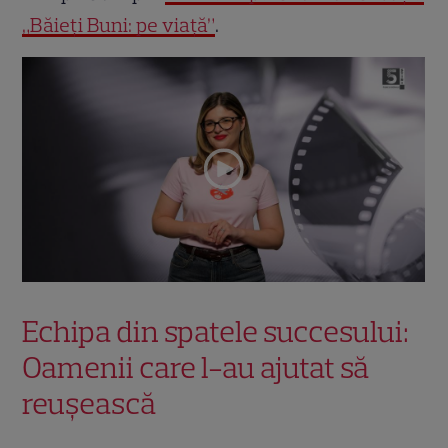
„Băieți Buni: pe viață”
.
Echipa din spatele succesului:
Oamenii care l-au ajutat să
reușească