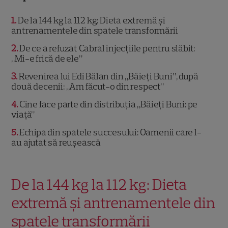
1
De la 144 kg la 112 kg: Dieta extremă și
antrenamentele din spatele transformării
2
De ce a refuzat Cabral injecțiile pentru slăbit:
„Mi-e frică de ele”
3
Revenirea lui Edi Bălan din „Băieți Buni”, după
două decenii: „Am făcut-o din respect”
4
Cine face parte din distribuția „Băieți Buni: pe
viață”
5
Echipa din spatele succesului: Oamenii care l-
au ajutat să reușească
De la 144 kg la 112 kg: Dieta
extremă și antrenamentele din
spatele transformării