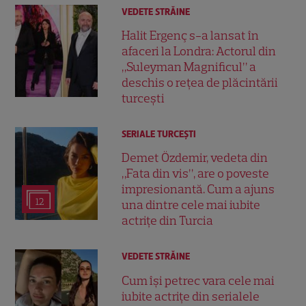
VEDETE STRĂINE
Halit Ergenç s-a lansat în
afaceri la Londra: Actorul din
„Suleyman Magnificul” a
deschis o rețea de plăcintării
turcești
SERIALE TURCEŞTI
Demet Özdemir, vedeta din
„Fata din vis”, are o poveste
impresionantă. Cum a ajuns
12
una dintre cele mai iubite
actrițe din Turcia
VEDETE STRĂINE
Cum își petrec vara cele mai
iubite actrițe din serialele