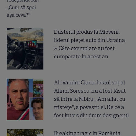
Dusterul produs la Mioveni,
liderul pieței auto din Ucraina
» Câte exemplare au fost
cumpărate în acest an
Alexandru Ciucu, fostul soț al
Alinei Sorescu, nu a fost lăsat
să intre la Nibiru. „Am aflat cu
tristețe”, a povestit el. De ce a
fost întors din drum designerul
Breaking tragic în România: