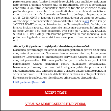
partenere, precum si furnizorii nostri de servicii de date analitice) prelucram
9
„Diavolul se îmbracă de la
date pentru a permite website-ului sa functioneze, pentru a personaliza
continutul si anunturile publicitare afisate in functie de interesele si/sau
Prada 2”. Ce salarii ar fi primit
profilul dvs., pentru a va oferi functionalitati aferente retelelor de socializare
actrițele
si pentru a analiza traficul pe website. Beneficiati de drepturile prevazute de
art. 15-22 din GDPR in legatura cu prelucrarea datelor cu caracter personal.
Aceste drepturi pot fi exercitate prin modalitatea indicata
aici
. Prin click pe
“ACCEPT TOATE”, acceptati folosirea tuturor Tehnologiilor de tip Cookie, care
implica inclusiv acceptul dvs. cu privire la stocarea/accesarea informatiilor
VEDETE STRĂINE
de catre Vendor-ii cu care colaboram. Prin click pe “VREAU SA MODIFIC
SETARILE INDIVIDUAL” puteti schimba preferintele in mod individual, mai
Tom Holland, decizie radicală
putin cele legate de cookie strict necesare pentru functionarea website-
ului.
pentru noul său film! Ce
Atât noi, cât și partenerii noștri prelucrăm datele pentru a oferi:
promisiune a făcut actorul
Măsurarea performanței reclamelor. Utilizarea profilurilor pentru selectarea
13
după momentele virale în care
conținutului personalizat. Stocarea și/sau accesarea informațiilor de pe un
dispozitiv. Dezvoltarea și îmbunătățirea serviciilor. Crearea profilurilor de
a făcut senzație prin dans
conținut personalizat. Utilizarea profilurilor pentru selectarea publicității
personalizate. Crearea profilurilor pentru publicitate personalizată.
Măsurarea performanței conținutului. Înțelegerea publicului prin statistici
sau combinații de date din surse diferite. Utilizarea datelor limitate pentru a
SKYSHOWTIME
selecta conținutul. Utilizarea de date limitate pentru a selecta publicitatea.
Date precise de geolocație și identificarea prin scanarea dispozitivului.
Scarlett Johansson și Kristin
Listă parteneri (furnizori)
Scott Thomas, din nou mamă
și fiică pe ecran în „My
ACCEPT TOATE
13
Mother's Wedding”. Când
apare filmul pe SkyShowtime
VREAU SA MODIFIC SETARILE INDIVIDUAL