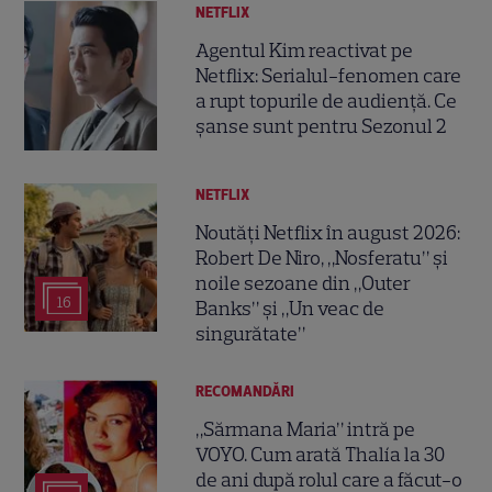
NETFLIX
Agentul Kim reactivat pe
Netflix: Serialul-fenomen care
a rupt topurile de audiență. Ce
șanse sunt pentru Sezonul 2
NETFLIX
Noutăți Netflix în august 2026:
Robert De Niro, „Nosferatu” și
noile sezoane din „Outer
16
Banks” și „Un veac de
singurătate”
RECOMANDĂRI
„Sărmana Maria” intră pe
VOYO. Cum arată Thalía la 30
de ani după rolul care a făcut-o