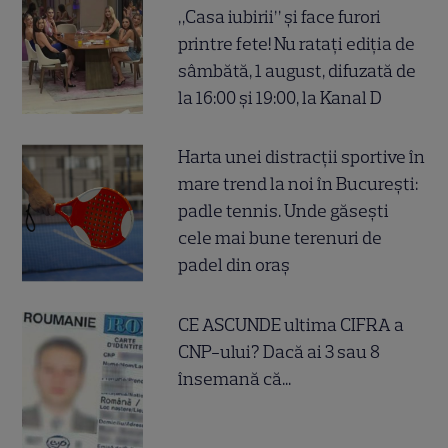
„Casa iubirii” și face furori
printre fete! Nu ratați ediția de
sâmbătă, 1 august, difuzată de
la 16:00 și 19:00, la Kanal D
Harta unei distracții sportive în
mare trend la noi în București:
padle tennis. Unde găsești
cele mai bune terenuri de
padel din oraș
CE ASCUNDE ultima CIFRA a
CNP-ului? Dacă ai 3 sau 8
însemană că...