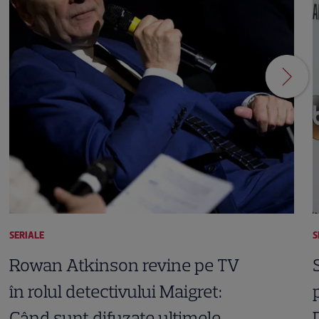
SERIALE
S
Rowan Atkinson revine pe TV
în rolul detectivului Maigret:
Când sunt difuzate ultimele