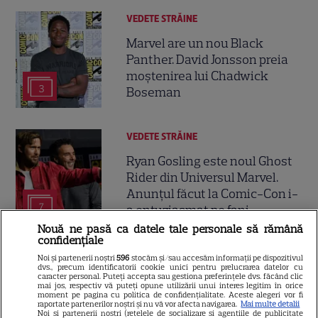
VEDETE STRĂINE
Marvel are un nou Black
Panther. David Jonsson preia
moștenirea lui Chadwick
3
Boseman
VEDETE STRĂINE
Ryan Gosling este noul Ghost
Rider din Universul Marvel.
Anunțul făcut la Comic-Con i-
7
a entuziasmat pe fani
Nouă ne pasă ca datele tale personale să rămână
confidențiale
VEDETE STRĂINE
Noi și partenerii noștri
596
stocăm și/sau accesăm informații pe dispozitivul
dvs., precum identificatorii cookie unici pentru prelucrarea datelor cu
caracter personal. Puteți accepta sau gestiona preferințele dvs. făcând clic
Meryl Streep, gest
mai jos, respectiv vă puteți opune utilizării unui interes legitim în orice
impresionant pentru Anne
moment pe pagina cu politica de confidențialitate. Aceste alegeri vor fi
raportate partenerilor noștri și nu vă vor afecta navigarea.
Mai multe detalii
Hathaway și Emily Blunt la
Noi si partenerii nostri (retelele de socializare si agentiile de publicitate