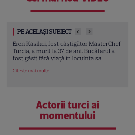
PE ACELAȘI SUBIECT
rChef
Trei cupluri revin la „Insula Iubirii –
Chel
l a
Reuniuni”. Ce se întâmplă când se
de A
întâlnesc din nou cu Radu Vâlcan
ches
Citește mai multe
Citeș
Actorii turci ai
momentului