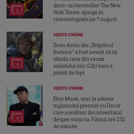
dintr-un bestseller The New
11
York Times, ajunge în
cinematografe pe 7 august
VEDETE STRĂINE
Sean Astin din „Stăpânul
Inelelor” a fost nevoit să își
vândă casa din cauza
14
salariului mic: Câți bani a
primit de fapt
VEDETE STRĂINE
Elon Musk, atac la adresa
regizorului premiat cu Oscar
care a realizat documentarul
14
despre viața sa. Filmul are 232
de minute