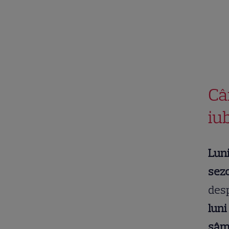
Câ
iub
Luni
sezo
desp
luni
sâmb