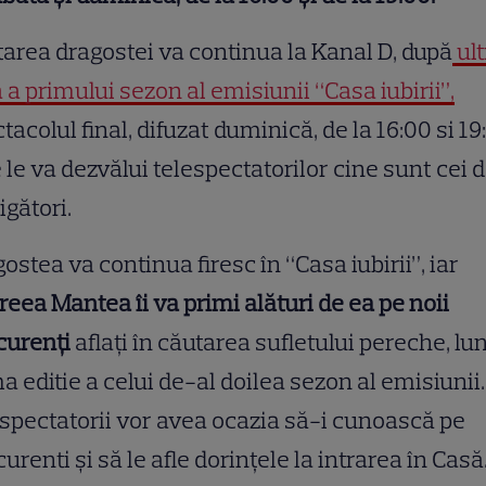
area dragostei va continua la Kanal D, după
ul
 a primului sezon al emisiunii “Casa iubirii”,
tacolul final, difuzat duminică, de la 16:00 si 19
 le va dezvălui telespectatorilor cine sunt cei d
igători.
ostea va continua firesc în “Casa iubirii”, iar
eea Mantea îi va primi alături de ea pe noii
curenţi
aflaţi în căutarea sufletului pereche, luni
a editie a celui de-al doilea sezon al emisiunii.
spectatorii vor avea ocazia să-i cunoască pe
urenti şi să le afle dorinţele la intrarea în Casă