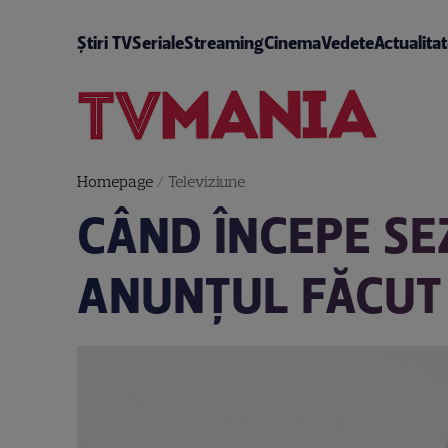
Știri TV
Seriale
Streaming
Cinema
Vedete
Actualita
Homepage
/
Televiziune
CÂND ÎNCEPE SEZ
ANUNȚUL FĂCUT