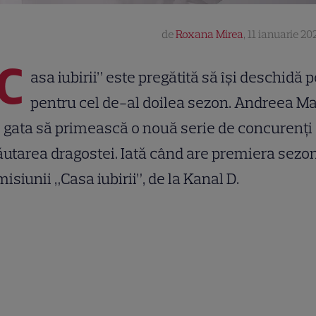
de
Roxana Mirea
,
11 ianuarie 202
C
asa iubirii” este pregătită să își deschidă p
pentru cel de-al doilea sezon. Andreea M
 gata să primească o nouă serie de concurenţi 
ăutarea dragostei. Iată când are premiera sezo
misiunii „Casa iubirii”, de la Kanal D.