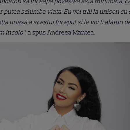
bdători să înceapă povestea asta minunată, c
r putea schimba viaţa. Eu voi trăi la unison cu 
ia uriaşă a acestui început şi le voi fi alături d
m încolo”
, a spus Andreea Mantea.