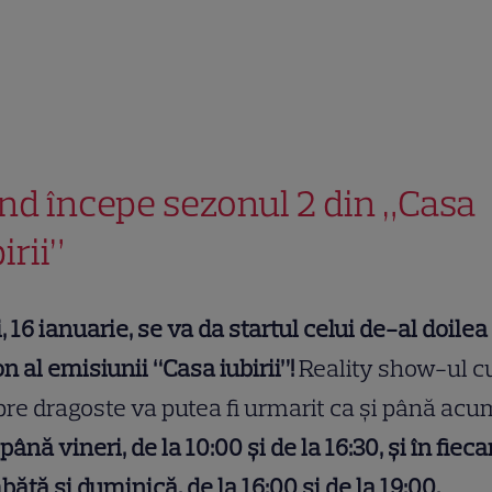
nd începe sezonul 2 din „Casa
irii”
, 16 ianuarie, se va da startul celui de-al doilea
n al emisiunii “Casa iubirii”!
Reality show-ul cu
re dragoste va putea fi urmarit ca şi până acu
 până vineri, de la 10:00 şi de la 16:30, şi în fieca
ătă şi duminică, de la 16:00 şi de la 19:00.