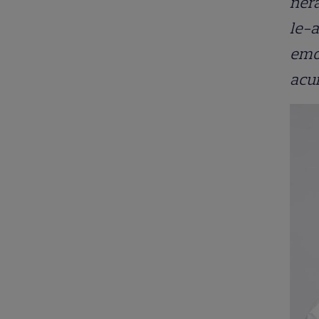
neră
le-a
emoţ
acu