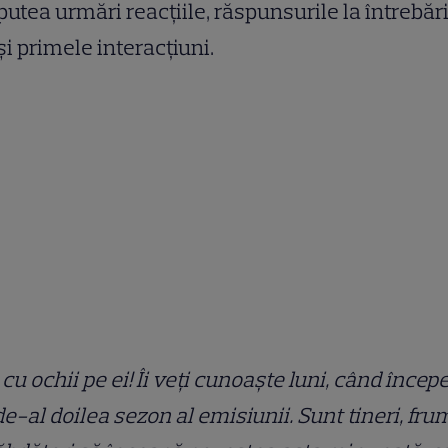
putea urmări reacţiile, răspunsurile la întrebări
şi primele interacţiuni.
i cu ochii pe ei! Îi veţi cunoaşte luni, când înce
de-al doilea sezon al emisiunii. Sunt tineri, fru