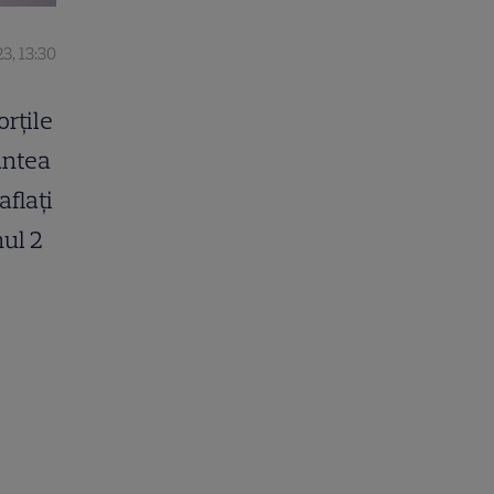
3, 13:30
orțile
antea
aflaţi
nul 2