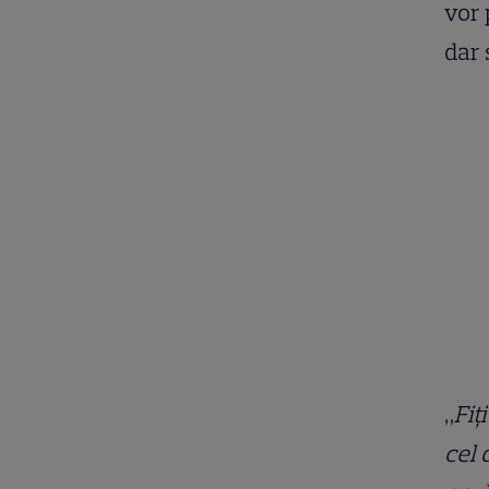
vor 
dar 
„
Fiţ
cel 