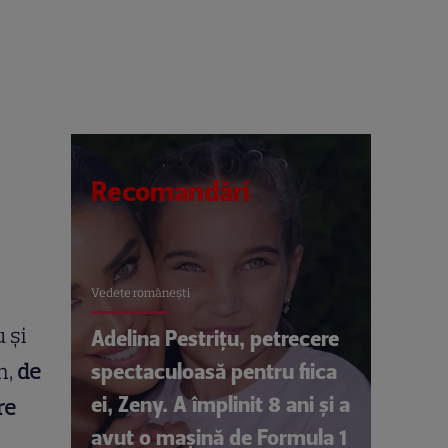
Recomandări
Vedete româneşti
 şi
Adelina Pestrițu, petrecere
spectaculoasă pentru fiica
m,
de
ei, Zeny. A împlinit 8 ani și a
re
avut o mașină de Formula 1