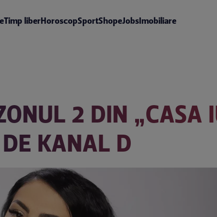
te
Timp liber
Horoscop
Sport
Shop
eJobs
Imobiliare
ONUL 2 DIN „CASA IU
 DE KANAL D