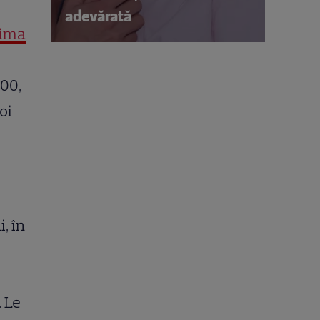
adevărată
tima
:00,
oi
, în
. Le