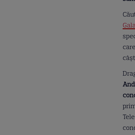
Căut
Gala
spec
care
câşt
Drag
Andr
con
prim
Tele
conc