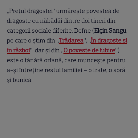
„Prețul dragostei” urmăreşte povestea de
dragoste cu năbădăi dintre doi tineri din
categorii sociale diferite. Defne (
Elçin Sangu
,
pe care o ştim din „
Trădarea
”, „
În dragoste şi
în război
”, dar şi din „
O poveste de iubire
”)
este o tânără orfană, care munceşte pentru
a-şi întreţine restul familiei – o frate, o soră
şi bunica.