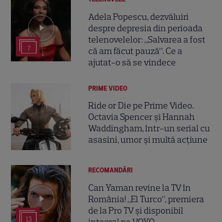
Adela Popescu, dezvăluiri
despre depresia din perioada
telenovelelor: „Salvarea a fost
7
că am făcut pauză”. Ce a
ajutat-o să se vindece
PRIME VIDEO
Ride or Die pe Prime Video.
Octavia Spencer și Hannah
Waddingham, într-un serial cu
asasini, umor și multă acțiune
RECOMANDĂRI
Can Yaman revine la TV în
România! „El Turco”, premiera
de la Pro TV și disponibil
13
integral pe VOYO