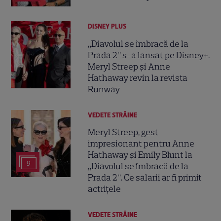
DISNEY PLUS
„Diavolul se îmbracă de la
Prada 2” s-a lansat pe Disney+.
Meryl Streep și Anne
Hathaway revin la revista
Runway
VEDETE STRĂINE
Meryl Streep, gest
impresionant pentru Anne
Hathaway și Emily Blunt la
9
„Diavolul se îmbracă de la
Prada 2”. Ce salarii ar fi primit
actrițele
VEDETE STRĂINE