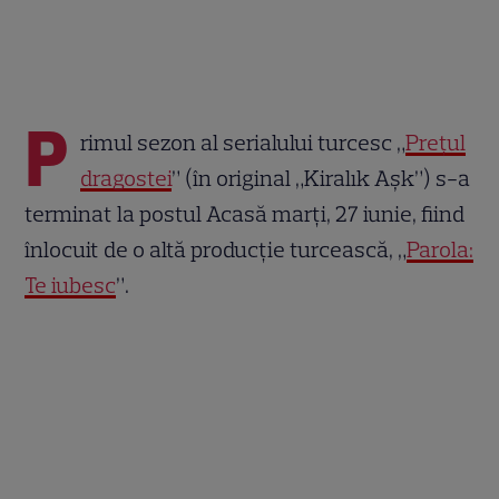
P
rimul sezon al serialului turcesc „
Prețul
dragostei
” (în original „Kiralık Aşk”) s-a
terminat la postul Acasă marți, 27 iunie, fiind
înlocuit de o altă producție turcească, „
Parola:
Te iubesc
”.