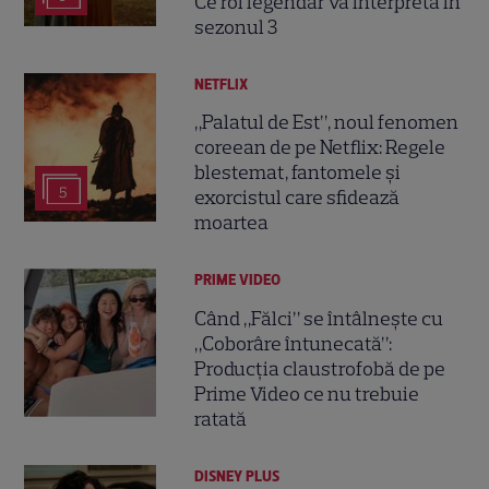
Ce rol legendar va interpreta în
sezonul 3
NETFLIX
„Palatul de Est”, noul fenomen
coreean de pe Netflix: Regele
blestemat, fantomele și
5
exorcistul care sfidează
moartea
PRIME VIDEO
Când „Fălci” se întâlnește cu
„Coborâre întunecată”:
Producția claustrofobă de pe
Prime Video ce nu trebuie
ratată
DISNEY PLUS