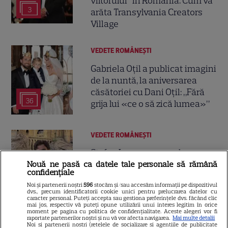
viitorului” în România. Cum va
3
arăta Transylvania Creators
Village
VEDETE ROMÂNEŞTI
Gabriela Oțil a publicat imagini
de la nuntă, la aniversarea
căsătoriei cu Dani Oțil: „Fără
36
grija lui «ce o să zică lumea»”
VEDETE ROMÂNEŞTI
Ștefan Iancu, pe urmele
marilor actori din „Harry
Nouă ne pasă ca datele tale personale să rămână
confidențiale
Potter”. Detaliul care l-a lăsat
Noi și partenerii noștri
596
stocăm și/sau accesăm informații pe dispozitivul
21
fără cuvinte la studiourile din
dvs., precum identificatorii cookie unici pentru prelucrarea datelor cu
Marea Britanie
caracter personal. Puteți accepta sau gestiona preferințele dvs. făcând clic
mai jos, respectiv vă puteți opune utilizării unui interes legitim în orice
moment pe pagina cu politica de confidențialitate. Aceste alegeri vor fi
raportate partenerilor noștri și nu vă vor afecta navigarea.
Mai multe detalii
Noi si partenerii nostri (retelele de socializare si agentiile de publicitate
TELEVIZIUNE