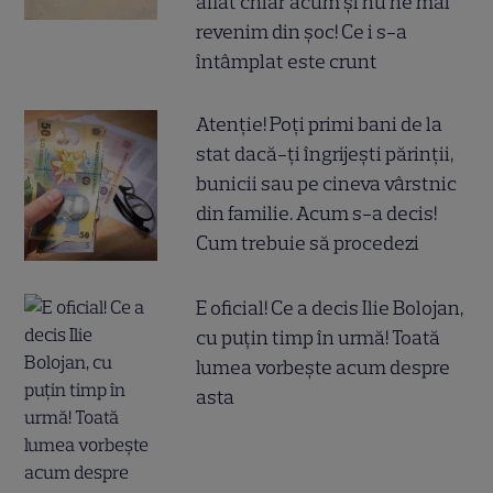
aflat chiar acum și nu ne mai
revenim din șoc! Ce i s-a
întâmplat este crunt
Atenție! Poți primi bani de la
stat dacă-ți îngrijești părinții,
bunicii sau pe cineva vârstnic
din familie. Acum s-a decis!
Cum trebuie să procedezi
E oficial! Ce a decis Ilie Bolojan,
cu puțin timp în urmă! Toată
lumea vorbește acum despre
asta