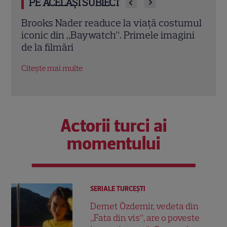
PE ACELAȘI SUBIECT
umul
Demet Özdemir, vedeta din „Fata din
Magg
ini
vis”, are o poveste impresionantă. Cum a
înce
ajuns una dintre cele mai iubite actrițe
Dead
din Turcia
Citeș
Citește mai multe
Actorii turci ai
momentului
SERIALE TURCEŞTI
Demet Özdemir, vedeta din
„Fata din vis”, are o poveste