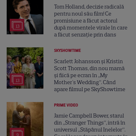
Tom Holland, decizie radicală
pentru noul său film! Ce
promisiune a făcut actorul
13
după momentele virale în care
a făcut senzație prin dans
SKYSHOWTIME
Scarlett Johansson și Kristin
Scott Thomas, din nou mamă
și fiică pe ecran în „My
13
Mother's Wedding”. Când
apare filmul pe SkyShowtime
PRIME VIDEO
Jamie Campbell Bower, starul
din „Stranger Things”, intră în
universul „Stăpânul Inelelor”.
9