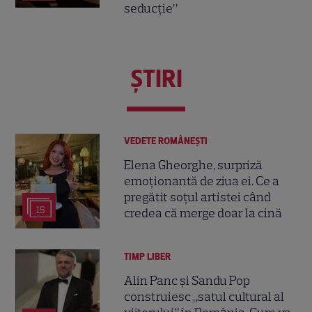
seducție”
ŞTIRI
VEDETE ROMÂNEŞTI
Elena Gheorghe, surpriză
emoționantă de ziua ei. Ce a
pregătit soțul artistei când
15
credea că merge doar la cină
TIMP LIBER
Alin Panc și Sandu Pop
construiesc „satul cultural al