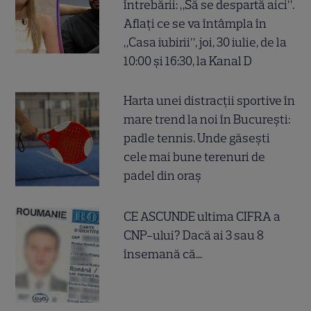
întrebării: „Să se despartă aici”.
Aflați ce se va întâmpla în
„Casa iubirii”, joi, 30 iulie, de la
10:00 și 16:30, la Kanal D
Harta unei distracții sportive în
mare trend la noi în București:
padle tennis. Unde găsești
cele mai bune terenuri de
padel din oraș
CE ASCUNDE ultima CIFRA a
CNP-ului? Dacă ai 3 sau 8
însemană că...