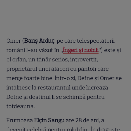
Omer (
Barış Arduç
, pe care telespectatorii
români l-au văzut în „
Îngeri şi nobili
”) este şi
el orfan, un tânăr serios, introvertit,
proprietarul unei afaceri cu pantofi care
merge foarte bine. Într-o zi, Defne şi Omer se
întâlnesc la restaurantul unde lucrează
Defne şi destinul li se schimbă pentru
totdeauna.
Frumoasa
Elçin Sangu
are 28 de ani, a
devenit celebră pentru rolul din „În dragoste