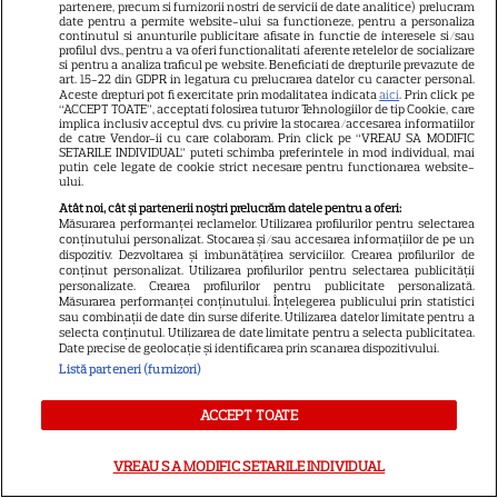
partenere, precum si furnizorii nostri de servicii de date analitice) prelucram
date pentru a permite website-ului sa functioneze, pentru a personaliza
Cheloo, declarație neașteptată
continutul si anunturile publicitare afisate in functie de interesele si/sau
profilul dvs., pentru a va oferi functionalitati aferente retelelor de socializare
înainte de Asia Express: „Cred
si pentru a analiza traficul pe website. Beneficiati de drepturile prevazute de
art. 15-22 din GDPR in legatura cu prelucrarea datelor cu caracter personal.
că e singura chestie la care m-
Aceste drepturi pot fi exercitate prin modalitatea indicata
aici
. Prin click pe
12
am gândit”
“ACCEPT TOATE”, acceptati folosirea tuturor Tehnologiilor de tip Cookie, care
implica inclusiv acceptul dvs. cu privire la stocarea/accesarea informatiilor
de catre Vendor-ii cu care colaboram. Prin click pe “VREAU SA MODIFIC
SETARILE INDIVIDUAL” puteti schimba preferintele in mod individual, mai
putin cele legate de cookie strict necesare pentru functionarea website-
VEDETE STRĂINE
ului.
Atât noi, cât și partenerii noștri prelucrăm datele pentru a oferi:
Imagini memorabile de la
Măsurarea performanței reclamelor. Utilizarea profilurilor pentru selectarea
conținutului personalizat. Stocarea și/sau accesarea informațiilor de pe un
nunta Prințesei Diana cu
dispozitiv. Dezvoltarea și îmbunătățirea serviciilor. Crearea profilurilor de
Prințul Charles. Detalii
conținut personalizat. Utilizarea profilurilor pentru selectarea publicității
personalizate. Crearea profilurilor pentru publicitate personalizată.
18
fascinante de la ceremonia
Măsurarea performanței conținutului. Înțelegerea publicului prin statistici
sau combinații de date din surse diferite. Utilizarea datelor limitate pentru a
regală din 1981
selecta conținutul. Utilizarea de date limitate pentru a selecta publicitatea.
Date precise de geolocație și identificarea prin scanarea dispozitivului.
Listă parteneri (furnizori)
TELEVIZIUNE
Amendă de 4 milioane de euro
ACCEPT TOATE
pentru PRO TV. Compania
anunță că va contesta decizia
VREAU SA MODIFIC SETARILE INDIVIDUAL
Consiliului Concurenței