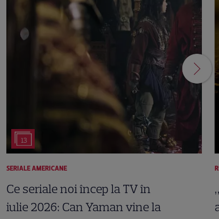
13
SERIALE AMERICANE
R
Ce seriale noi încep la TV în
iulie 2026: Can Yaman vine la