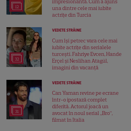
impresionantă. Cum a ajuns
12
una dintre cele mai iubite
actrițe din Turcia
VEDETE STRĂINE
Cum își petrec vara cele mai
iubite actrițe din serialele
turcești. Fahriye Evcen, Hande
32
Erçel și Neslihan Atagül,
imagini din vacanță
VEDETE STRĂINE
Can Yaman revine pe ecrane
într-o ipostază complet
diferită. Actorul joacă un
31
avocat în noul serial „Bro”,
filmat în Italia