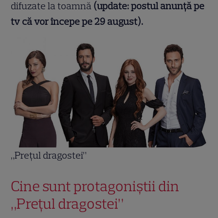
difuzate la toamnă
(update: postul anunță pe
tv că vor începe pe 29 august).
„Preţul dragostei”
Cine sunt protagoniștii din
„Prețul dragostei”