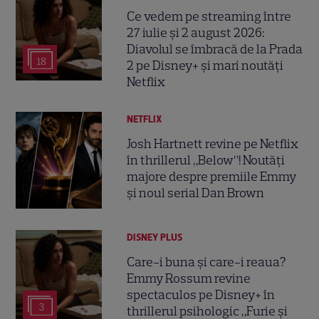
Ce vedem pe streaming între
27 iulie și 2 august 2026:
Diavolul se îmbracă de la Prada
18
2 pe Disney+ și mari noutăți
Netflix
NETFLIX
Josh Hartnett revine pe Netflix
în thrillerul „Below”! Noutăți
majore despre premiile Emmy
și noul serial Dan Brown
DISNEY PLUS
Care-i buna și care-i reaua?
Emmy Rossum revine
spectaculos pe Disney+ în
3
thrillerul psihologic „Furie și