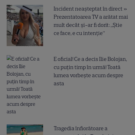
Incident neașteptat în direct »
Prezentatoarea TV a arătat mai
mult decât și-ar fi dorit: „Știe
ce face, e cu intenție”
E oficial! Ce a decis Ilie Bolojan,
cu puțin timp în urmă! Toată
lumea vorbește acum despre
asta
Tragedia înfiorătoare a