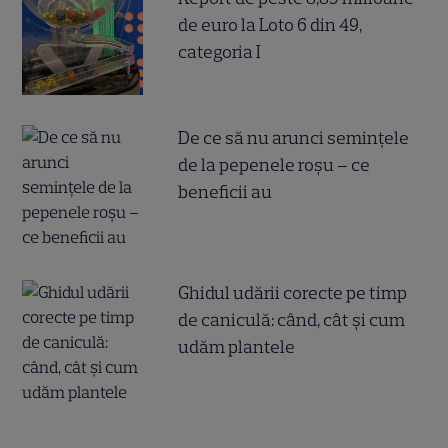
de euro la Loto 6 din 49,
categoria I
De ce să nu arunci semințele
de la pepenele roșu – ce
beneficii au
Ghidul udării corecte pe timp
de caniculă: când, cât şi cum
udăm plantele