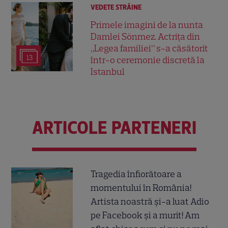
VEDETE STRĂINE
Primele imagini de la nunta
Damlei Sönmez. Actrița din
„Legea familiei” s-a căsătorit
13
într-o ceremonie discretă la
Istanbul
ARTICOLE PARTENERI
Tragedia înfiorătoare a
momentului în România!
Artista noastră și-a luat Adio
pe Facebook și a murit! Am