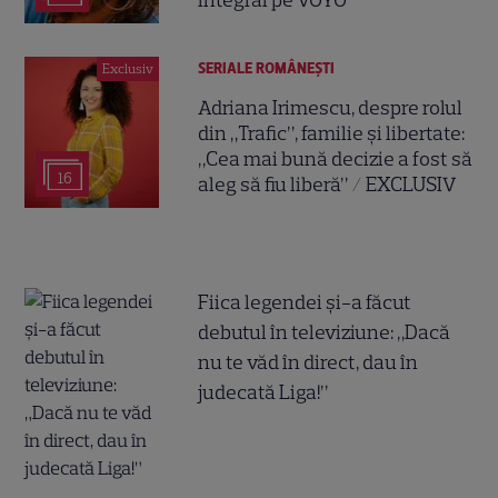
SERIALE ROMÂNEŞTI
Exclusiv
Adriana Irimescu, despre rolul
din „Trafic”, familie și libertate:
„Cea mai bună decizie a fost să
16
aleg să fiu liberă” / EXCLUSIV
Fiica legendei și-a făcut
debutul în televiziune: „Dacă
nu te văd în direct, dau în
judecată Liga!”