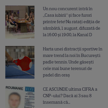
Un nou concurent intră în
„Casa iubirii” și face furori
printre fete! Nu ratați ediția de
sâmbătă, 1 august, difuzată de
la 16:00 și 19:00, la Kanal D
Harta unei distracții sportive în
mare trend la noi în București:
padle tennis. Unde găsești
cele mai bune terenuri de
padel din oraș
CE ASCUNDE ultima CIFRA a
CNP-ului? Dacă ai 3 sau 8
însemană că...