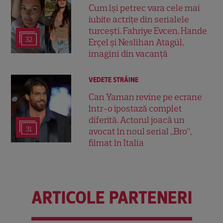
Cum își petrec vara cele mai
iubite actrițe din serialele
turcești. Fahriye Evcen, Hande
32
Erçel și Neslihan Atagül,
imagini din vacanță
VEDETE STRĂINE
Can Yaman revine pe ecrane
într-o ipostază complet
diferită. Actorul joacă un
31
avocat în noul serial „Bro”,
filmat în Italia
ARTICOLE PARTENERI