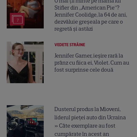
O mai ții minte pe mama lui
Stifler din „American Pie”?
Jennifer Coolidge, la 64 de ani,
7
dezvăluie greșeala pe care o
regretă și astăzi
VEDETE STRĂINE
Jennifer Garner, ieșire rară la
prânz cu fiica ei, Violet. Cum au
fost surprinse cele două
Dusterul produs la Mioveni,
liderul pieței auto din Ucraina
» Câte exemplare au fost
cumpărate în acest an