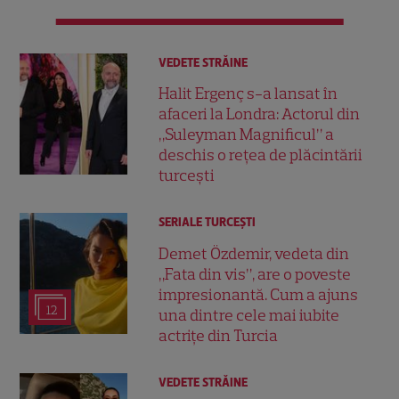
VEDETE STRĂINE
Halit Ergenç s-a lansat în
afaceri la Londra: Actorul din
„Suleyman Magnificul” a
deschis o rețea de plăcintării
turcești
SERIALE TURCEŞTI
Demet Özdemir, vedeta din
„Fata din vis”, are o poveste
impresionantă. Cum a ajuns
12
una dintre cele mai iubite
actrițe din Turcia
VEDETE STRĂINE