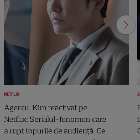
NETFLIX
S
Agentul Kim reactivat pe
Netflix: Serialul-fenomen care
a rupt topurile de audiență. Ce