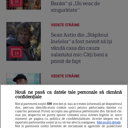
16
Banks” și „Un veac de
singurătate”
VEDETE STRĂINE
Sean Astin din „Stăpânul
Inelelor” a fost nevoit să își
vândă casa din cauza
14
salariului mic: Câți bani a
primit de fapt
VEDETE STRĂINE
Elon Musk, atac la adresa
Nouă ne pasă ca datele tale personale să rămână
regizorului premiat cu Oscar
confidențiale
care a realizat documentarul
Noi și partenerii noștri
596
stocăm și/sau accesăm informații pe dispozitivul
14
despre viața sa. Filmul are 232
dvs., precum identificatorii cookie unici pentru prelucrarea datelor cu
caracter personal. Puteți accepta sau gestiona preferințele dvs. făcând clic
de minute
mai jos, respectiv vă puteți opune utilizării unui interes legitim în orice
moment pe pagina cu politica de confidențialitate. Aceste alegeri vor fi
raportate partenerilor noștri și nu vă vor afecta navigarea.
Mai multe detalii
Noi si partenerii nostri (retelele de socializare si agentiile de publicitate
VEDETE STRĂINE