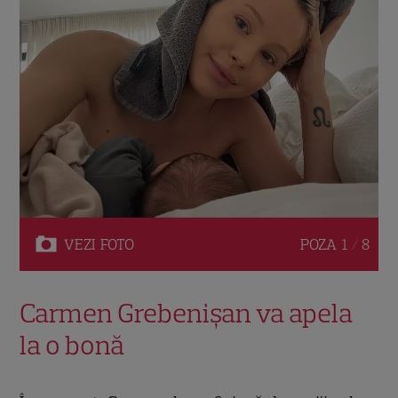
VEZI
FOTO
POZA
1 / 8
Carmen Grebenișan va apela
la o bonă