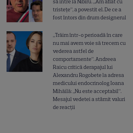
să intre la Nibiru. „Am aflat cu
tristețe”, a povestit el. De ce a
fost întors din drum designerul
„Trăim într-o perioadă în care
nu mai avem voie să trecem cu
vederea astfel de
comportamente”. Andreea
Raicu critică derapajul lui
Alexandru Rogobete la adresa
medicului endocrinolog Ioana
Mihăilă: „Nu este acceptabil”.
Mesajul vedetei a stârnit valuri
de reacții