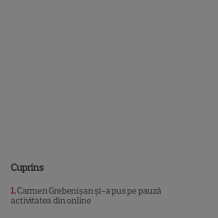
Cuprins
1
Carmen Grebenișan și-a pus pe pauză
activitatea din online