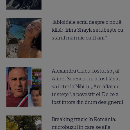
Tabloidele scriu despre o nouă
idilă: „Irina Shayk se iubește cu
starul mai mic cu 11 ani”
Alexandru Ciucu, fostul soț al
Alinei Sorescu, nu a fost lăsat
să intre la Nibiru. „Am aflat cu
tristețe”, a povestit el. De ce a
fost întors din drum designerul
Breaking tragic în România:
microbuzul în care se afla