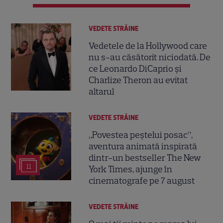
VEDETE STRĂINE
Vedetele de la Hollywood care
nu s-au căsătorit niciodată. De
ce Leonardo DiCaprio și
Charlize Theron au evitat
altarul
VEDETE STRĂINE
„Povestea peștelui posac”,
aventura animată inspirată
dintr-un bestseller The New
11
York Times, ajunge în
cinematografe pe 7 august
VEDETE STRĂINE