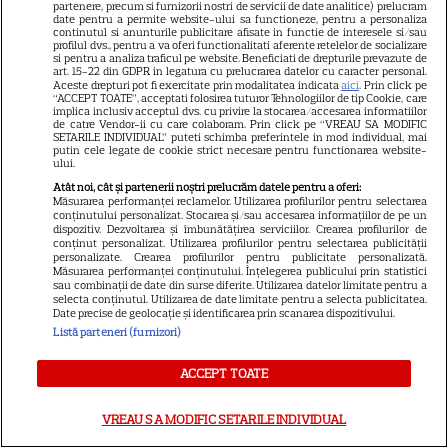
partenere, precum si furnizorii nostri de servicii de date analitice) prelucram
date pentru a permite website-ului sa functioneze, pentru a personaliza
Marvel are un nou Black
continutul si anunturile publicitare afisate in functie de interesele si/sau
profilul dvs., pentru a va oferi functionalitati aferente retelelor de socializare
Panther. David Jonsson preia
si pentru a analiza traficul pe website. Beneficiati de drepturile prevazute de
art. 15-22 din GDPR in legatura cu prelucrarea datelor cu caracter personal.
moștenirea lui Chadwick
Aceste drepturi pot fi exercitate prin modalitatea indicata
aici
. Prin click pe
3
“ACCEPT TOATE”, acceptati folosirea tuturor Tehnologiilor de tip Cookie, care
Boseman
implica inclusiv acceptul dvs. cu privire la stocarea/accesarea informatiilor
de catre Vendor-ii cu care colaboram. Prin click pe “VREAU SA MODIFIC
SETARILE INDIVIDUAL” puteti schimba preferintele in mod individual, mai
putin cele legate de cookie strict necesare pentru functionarea website-
VEDETE STRĂINE
ului.
Atât noi, cât și partenerii noștri prelucrăm datele pentru a oferi:
Ryan Gosling este noul Ghost
Măsurarea performanței reclamelor. Utilizarea profilurilor pentru selectarea
conținutului personalizat. Stocarea și/sau accesarea informațiilor de pe un
Rider din Universul Marvel.
dispozitiv. Dezvoltarea și îmbunătățirea serviciilor. Crearea profilurilor de
Anunțul făcut la Comic-Con i-
conținut personalizat. Utilizarea profilurilor pentru selectarea publicității
personalizate. Crearea profilurilor pentru publicitate personalizată.
7
a entuziasmat pe fani
Măsurarea performanței conținutului. Înțelegerea publicului prin statistici
sau combinații de date din surse diferite. Utilizarea datelor limitate pentru a
selecta conținutul. Utilizarea de date limitate pentru a selecta publicitatea.
Date precise de geolocație și identificarea prin scanarea dispozitivului.
DISNEY PLUS
Listă parteneri (furnizori)
„Diavolul se îmbracă de la
ACCEPT TOATE
Prada 2” s-a lansat pe Disney+.
Meryl Streep și Anne
VREAU SA MODIFIC SETARILE INDIVIDUAL
Hathaway revin la revista