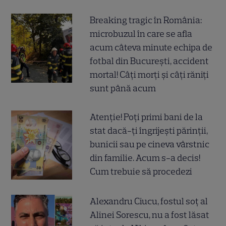
Breaking tragic în România:
microbuzul în care se afla
acum câteva minute echipa de
fotbal din București, accident
mortal! Câți morți și câți răniți
sunt până acum
Atenție! Poți primi bani de la
stat dacă-ți îngrijești părinții,
bunicii sau pe cineva vârstnic
din familie. Acum s-a decis!
Cum trebuie să procedezi
Alexandru Ciucu, fostul soț al
Alinei Sorescu, nu a fost lăsat