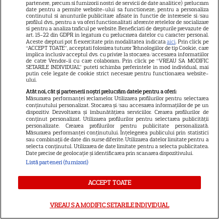
partenere, precum si furnizorii nostri de servicii de date analitice) prelucram
date pentru a permite website-ului sa functioneze, pentru a personaliza
Sitemap
continutul si anunturile publicitare afisate in functie de interesele si/sau
profilul dvs., pentru a va oferi functionalitati aferente retelelor de socializare
si pentru a analiza traficul pe website. Beneficiati de drepturile prevazute de
art. 15-22 din GDPR in legatura cu prelucrarea datelor cu caracter personal.
Aceste drepturi pot fi exercitate prin modalitatea indicata
aici
. Prin click pe
“ACCEPT TOATE”, acceptati folosirea tuturor Tehnologiilor de tip Cookie, care
implica inclusiv acceptul dvs. cu privire la stocarea/accesarea informatiilor
de catre Vendor-ii cu care colaboram. Prin click pe “VREAU SA MODIFIC
NUMĂRUL CURENT
SETARILE INDIVIDUAL” puteti schimba preferintele in mod individual, mai
putin cele legate de cookie strict necesare pentru functionarea website-
ului.
ABONEAZA-TE LA REVISTĂ
Atât noi, cât și partenerii noștri prelucrăm datele pentru a oferi:
Măsurarea performanței reclamelor. Utilizarea profilurilor pentru selectarea
conținutului personalizat. Stocarea și/sau accesarea informațiilor de pe un
dispozitiv. Dezvoltarea și îmbunătățirea serviciilor. Crearea profilurilor de
conținut personalizat. Utilizarea profilurilor pentru selectarea publicității
personalizate. Crearea profilurilor pentru publicitate personalizată.
Măsurarea performanței conținutului. Înțelegerea publicului prin statistici
Libertatea
sau combinații de date din surse diferite. Utilizarea datelor limitate pentru a
selecta conținutul. Utilizarea de date limitate pentru a selecta publicitatea.
Libertatea pentru femei
Date precise de geolocație și identificarea prin scanarea dispozitivului.
Listă parteneri (furnizori)
GSP
Știri mondene
ACCEPT TOATE
Avantaje
VREAU SA MODIFIC SETARILE INDIVIDUAL
Elle