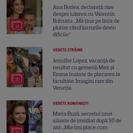
Ana Bodea, declarații rare
despre iubirea cu Valentin
Butnaru: „Mă ține pe linia de
13
plutire când lucrurile devin
dificile”
VEDETE STRĂINE
Jennifer Lopez, vacanță de
neuitat cu gemenii Max și
Emme înainte de plecarea la
20
facultate. Imagini rare din
Veneția
VEDETE ROMÂNEŞTI
Maria Buză, secretul unei
siluete de invidiat după 50 de
ani: „Mie îmi place cum
25