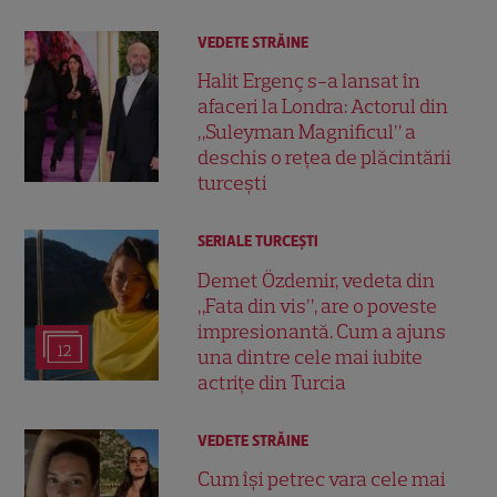
VEDETE STRĂINE
Halit Ergenç s-a lansat în
afaceri la Londra: Actorul din
„Suleyman Magnificul” a
deschis o rețea de plăcintării
turcești
SERIALE TURCEŞTI
Demet Özdemir, vedeta din
„Fata din vis”, are o poveste
impresionantă. Cum a ajuns
12
una dintre cele mai iubite
actrițe din Turcia
VEDETE STRĂINE
Cum își petrec vara cele mai