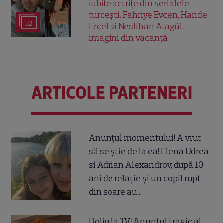
iubite actrițe din serialele
turcești. Fahriye Evcen, Hande
32
Erçel și Neslihan Atagül,
imagini din vacanță
ARTICOLE PARTENERI
Anunțul momentului! A vrut
să se știe de la ea! Elena Udrea
și Adrian Alexandrov, după 10
ani de relație și un copil rupt
din soare au...
Doliu la TV! Anunțul tragic al