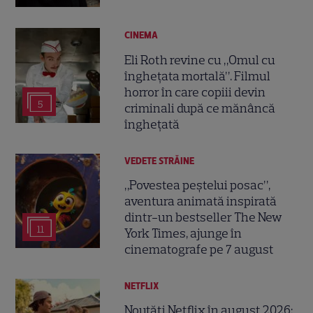
CINEMA
Eli Roth revine cu „Omul cu
înghețata mortală”. Filmul
horror în care copiii devin
5
criminali după ce mănâncă
înghețată
VEDETE STRĂINE
„Povestea peștelui posac”,
aventura animată inspirată
dintr-un bestseller The New
11
York Times, ajunge în
cinematografe pe 7 august
NETFLIX
Noutăți Netflix în august 2026: