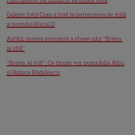
concurente, iar publicul va putea vota
Galerie foto| Cum a fost la petrecerea de grilă
a postului Kanal D
Astăzi, marea premieră a show-ului “Bravo,
ai stil!”
“Bravo, ai stil!”: Ce ținute vor purta Iulia Albu
și Raluca Bădulescu