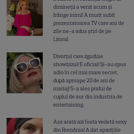
dimineții a venit acum și
frânge inimi! A murit subit
prezentatoarea TV care ani de
zile ne-a adus știri de pe
Litoral
Divorțul care zguduie
showbizul! E oficial! Și-au spus
adio în cel mai mare secret,
după aproape 20 de ani de
mariaj! S-a ales praful de
cuplul de aur din industria de
entertaining
Așa arată azi fosta vedetă sexy
din România! A dat aparițiile