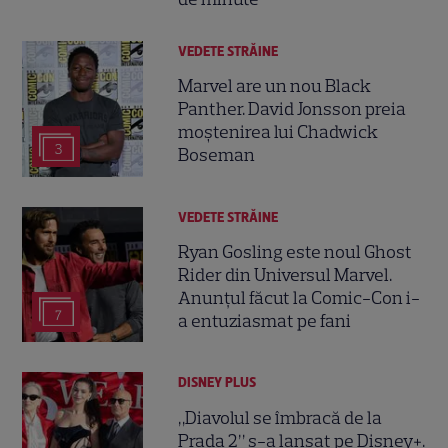
VEDETE STRĂINE
Marvel are un nou Black
Panther. David Jonsson preia
moștenirea lui Chadwick
3
Boseman
VEDETE STRĂINE
Ryan Gosling este noul Ghost
Rider din Universul Marvel.
Anunțul făcut la Comic-Con i-
7
a entuziasmat pe fani
DISNEY PLUS
„Diavolul se îmbracă de la
Prada 2” s-a lansat pe Disney+.