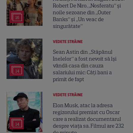
Robert De Niro, „Nosferatu” și
noile sezoane din „Outer
16
Banks” și „Un veac de
singurătate”
VEDETE STRĂINE
Sean Astin din „Stăpânul
Inelelor” a fost nevoit să își
vândă casa din cauza
14
salariului mic: Câți bani a
primit de fapt
VEDETE STRĂINE
Elon Musk, atac la adresa
regizorului premiat cu Oscar
care a realizat documentarul
14
despre viața sa. Filmul are 232
de minute