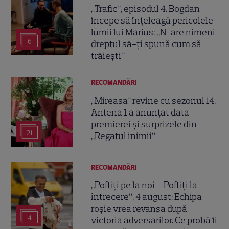
„Trafic”, episodul 4. Bogdan
începe să înțeleagă pericolele
lumii lui Marius: „N-are nimeni
6
dreptul să-ți spună cum să
trăiești”
RECOMANDĂRI
„Mireasa” revine cu sezonul 14.
Antena 1 a anunțat data
premierei și surprizele din
21
„Regatul inimii”
RECOMANDĂRI
„Poftiți pe la noi – Poftiți la
întrecere”, 4 august: Echipa
roșie vrea revanșa după
4
victoria adversarilor. Ce probă îi