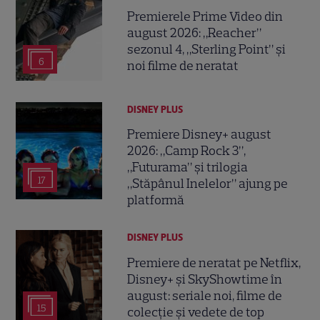
Premierele Prime Video din
august 2026: „Reacher”
sezonul 4, „Sterling Point” și
6
noi filme de neratat
DISNEY PLUS
Premiere Disney+ august
2026: „Camp Rock 3”,
„Futurama” și trilogia
17
„Stăpânul Inelelor” ajung pe
platformă
DISNEY PLUS
Premiere de neratat pe Netflix,
Disney+ și SkyShowtime în
august: seriale noi, filme de
15
colecție și vedete de top