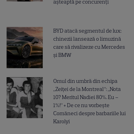
așteaptă pe concurenți
BYD atacă segmentul de lux:
chinezii lansează o limuzină
care să rivalizeze cu Mercedes
și BMW
Omul din umbră din echipa
„Zeiței de la Montreal”: „Nota
10? Meritul Nadiei 80%. Eu –
1%!” + De ce nu vorbește
Comăneci despre barbariile lui
Karolyi