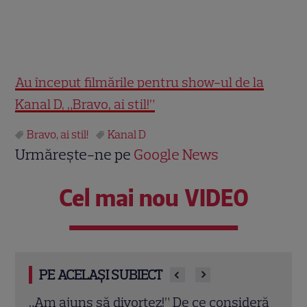
Au început filmările pentru show-ul de la
Kanal D, „Bravo, ai stil!”
Bravo, ai stil!
Kanal D
Urmărește-ne pe
Google News
Cel mai nou VIDEO
PE ACELAȘI SUBIECT
deră
Eva Pavel nu ia vacanță! Realizatoarea
Trau