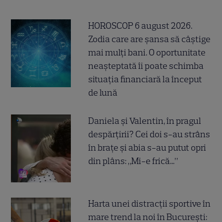
HOROSCOP 6 august 2026.
Zodia care are șansa să câștige
mai mulți bani. O oportunitate
neașteptată îi poate schimba
situația financiară la început
de lună
Daniela și Valentin, în pragul
despărțirii? Cei doi s-au strâns
în brațe și abia s-au putut opri
din plâns: „Mi-e frică...”
Harta unei distracții sportive în
mare trend la noi în București: