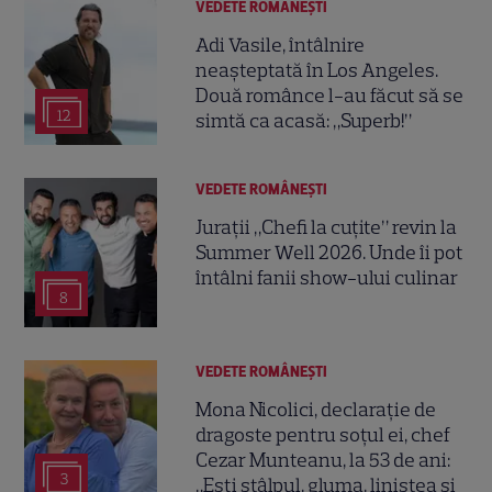
VEDETE ROMÂNEŞTI
Adi Vasile, întâlnire
neașteptată în Los Angeles.
Două românce l-au făcut să se
12
simtă ca acasă: „Superb!”
VEDETE ROMÂNEŞTI
Jurații „Chefi la cuțite” revin la
Summer Well 2026. Unde îi pot
întâlni fanii show-ului culinar
8
VEDETE ROMÂNEŞTI
Mona Nicolici, declarație de
dragoste pentru soțul ei, chef
Cezar Munteanu, la 53 de ani:
3
„Ești stâlpul, gluma, liniștea și