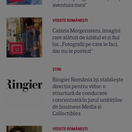
aventura mea”
VEDETE ROMÂNEŞTI
Cabiria Morgenstern, imagini
rare alături de iubitul ei și fiul
lor. „Fotografii pe care le faci,
12
dar nu le postezi”
ȘTIRI
Ringier România își stabilește
direcția pentru viitor: o
structură de conducere
concentrată în jurul unităților
de business Media și
Collectibles
VEDETE ROMÂNEŞTI