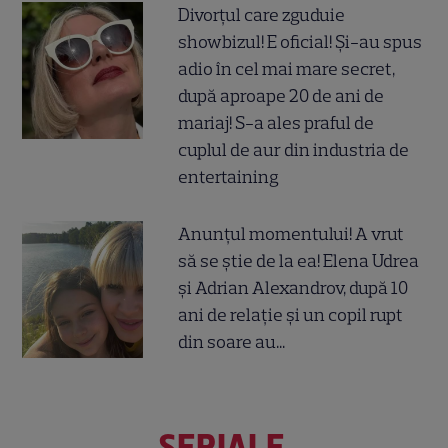
Divorțul care zguduie
showbizul! E oficial! Și-au spus
adio în cel mai mare secret,
după aproape 20 de ani de
mariaj! S-a ales praful de
cuplul de aur din industria de
entertaining
Anunțul momentului! A vrut
să se știe de la ea! Elena Udrea
și Adrian Alexandrov, după 10
ani de relație și un copil rupt
din soare au...
SERIALE