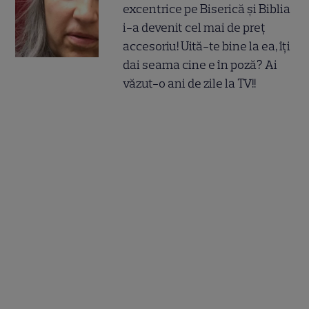
excentrice pe Biserică și Biblia
i-a devenit cel mai de preț
accesoriu! Uită-te bine la ea, îți
dai seama cine e în poză? Ai
văzut-o ani de zile la TV!!