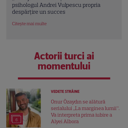
emisiunii „Apel la Consilier” pregătește
drag
un nou sezon intens la Kanal D
marc
Citește mai multe
Citeș
Actorii turci ai
momentului
VEDETE STRĂINE
Onur Özaydın se alătură
serialului „La marginea lumii”.
Va interpreta prima iubire a
6
Alyei Albora