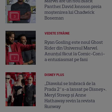
Marvel are un nou Black
Panther. David Jonsson preia
moștenirea lui Chadwick
3
Boseman
VEDETE STRĂINE
Ryan Gosling este noul Ghost
Rider din Universul Marvel.
Anunțul făcut la Comic-Con i-
7
a entuziasmat pe fani
DISNEY PLUS
„Diavolul se îmbracă de la
Prada 2” s-a lansat pe Disney+.
Meryl Streep și Anne
Hathaway revin la revista
Runway