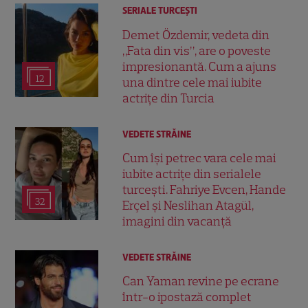
SERIALE TURCEŞTI
Demet Özdemir, vedeta din
„Fata din vis”, are o poveste
impresionantă. Cum a ajuns
12
una dintre cele mai iubite
actrițe din Turcia
VEDETE STRĂINE
Cum își petrec vara cele mai
iubite actrițe din serialele
turcești. Fahriye Evcen, Hande
32
Erçel și Neslihan Atagül,
imagini din vacanță
VEDETE STRĂINE
Can Yaman revine pe ecrane
într-o ipostază complet