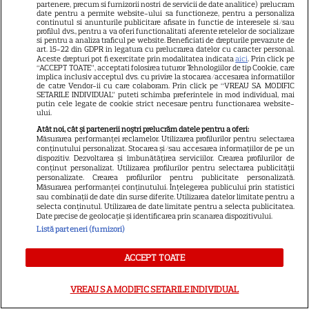
partenere, precum si furnizorii nostri de servicii de date analitice) prelucram
Scott Thomas, din nou mamă
date pentru a permite website-ului sa functioneze, pentru a personaliza
continutul si anunturile publicitare afisate in functie de interesele si/sau
și fiică pe ecran în „My
profilul dvs., pentru a va oferi functionalitati aferente retelelor de socializare
si pentru a analiza traficul pe website. Beneficiati de drepturile prevazute de
13
Mother's Wedding”. Când
art. 15-22 din GDPR in legatura cu prelucrarea datelor cu caracter personal.
Aceste drepturi pot fi exercitate prin modalitatea indicata
aici
. Prin click pe
apare filmul pe SkyShowtime
“ACCEPT TOATE”, acceptati folosirea tuturor Tehnologiilor de tip Cookie, care
implica inclusiv acceptul dvs. cu privire la stocarea/accesarea informatiilor
de catre Vendor-ii cu care colaboram. Prin click pe “VREAU SA MODIFIC
SETARILE INDIVIDUAL” puteti schimba preferintele in mod individual, mai
PRIME VIDEO
putin cele legate de cookie strict necesare pentru functionarea website-
ului.
Jamie Campbell Bower, starul
Atât noi, cât și partenerii noștri prelucrăm datele pentru a oferi:
din „Stranger Things”, intră în
Măsurarea performanței reclamelor. Utilizarea profilurilor pentru selectarea
conținutului personalizat. Stocarea și/sau accesarea informațiilor de pe un
universul „Stăpânul Inelelor”.
dispozitiv. Dezvoltarea și îmbunătățirea serviciilor. Crearea profilurilor de
9
conținut personalizat. Utilizarea profilurilor pentru selectarea publicității
Ce rol legendar va interpreta în
personalizate. Crearea profilurilor pentru publicitate personalizată.
sezonul 3
Măsurarea performanței conținutului. Înțelegerea publicului prin statistici
sau combinații de date din surse diferite. Utilizarea datelor limitate pentru a
selecta conținutul. Utilizarea de date limitate pentru a selecta publicitatea.
Date precise de geolocație și identificarea prin scanarea dispozitivului.
NETFLIX
Listă parteneri (furnizori)
„Palatul de Est”, noul fenomen
ACCEPT TOATE
coreean de pe Netflix: Regele
blestemat, fantomele și
VREAU SA MODIFIC SETARILE INDIVIDUAL
5
exorcistul care sfidează