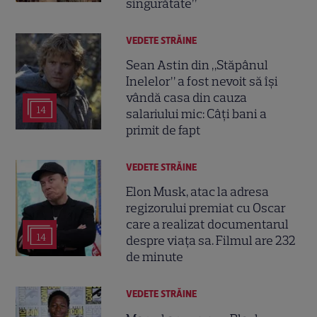
singurătate”
VEDETE STRĂINE
Sean Astin din „Stăpânul
Inelelor” a fost nevoit să își
vândă casa din cauza
14
salariului mic: Câți bani a
primit de fapt
VEDETE STRĂINE
Elon Musk, atac la adresa
regizorului premiat cu Oscar
care a realizat documentarul
14
despre viața sa. Filmul are 232
de minute
VEDETE STRĂINE