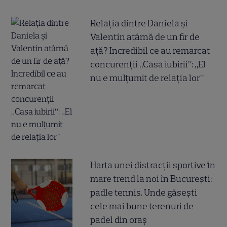
Relația dintre Daniela și
Valentin atârnă de un fir de
ață? Incredibil ce au remarcat
concurenții „Casa iubirii”: „El
nu e mulțumit de relația lor”
Harta unei distracții sportive în
mare trend la noi în București:
padle tennis. Unde găsești
cele mai bune terenuri de
padel din oraș