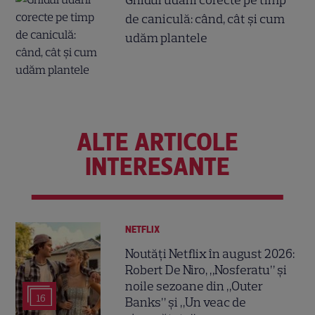
Ghidul udării corecte pe timp
de caniculă: când, cât şi cum
udăm plantele
ALTE ARTICOLE
INTERESANTE
NETFLIX
Noutăți Netflix în august 2026:
Robert De Niro, „Nosferatu” și
noile sezoane din „Outer
16
Banks” și „Un veac de