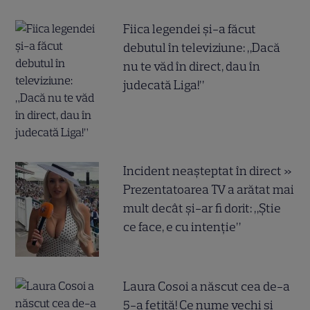
Fiica legendei și-a făcut
debutul în televiziune: „Dacă
nu te văd în direct, dau în
judecată Liga!”
Incident neașteptat în direct »
Prezentatoarea TV a arătat mai
mult decât și-ar fi dorit: „Știe
ce face, e cu intenție”
Laura Cosoi a născut cea de-a
5-a fetiță! Ce nume vechi și