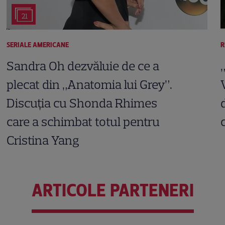
21
SERIALE AMERICANE
R
Sandra Oh dezvăluie de ce a
plecat din „Anatomia lui Grey”.
Discuția cu Shonda Rhimes
care a schimbat totul pentru
Cristina Yang
ARTICOLE PARTENERI