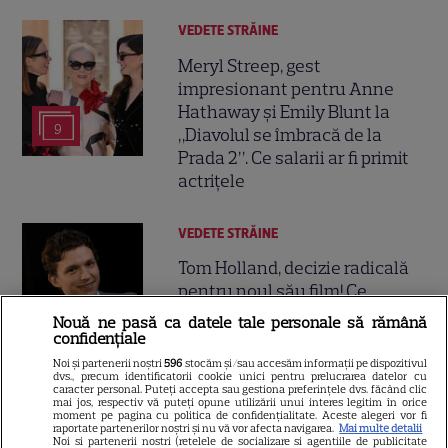
VEDETE STRĂINE
Meryl Streep, gest
impresionant pentru Anne
Hathaway și Emily Blunt la
9
„Diavolul se îmbracă de la
Prada 2”. Ce salarii ar fi primit
actrițele
VEDETE STRĂINE
Tom Holland, decizie radicală
pentru noul său film! Ce
promisiune a făcut actorul
Nouă ne pasă ca datele tale personale să rămână
13
după momentele virale în care
confidențiale
a făcut senzație prin dans
Noi și partenerii noștri
596
stocăm și/sau accesăm informații pe dispozitivul
dvs., precum identificatorii cookie unici pentru prelucrarea datelor cu
caracter personal. Puteți accepta sau gestiona preferințele dvs. făcând clic
mai jos, respectiv vă puteți opune utilizării unui interes legitim în orice
SKYSHOWTIME
moment pe pagina cu politica de confidențialitate. Aceste alegeri vor fi
raportate partenerilor noștri și nu vă vor afecta navigarea.
Mai multe detalii
Noi si partenerii nostri (retelele de socializare si agentiile de publicitate
Scarlett Johansson și Kristin