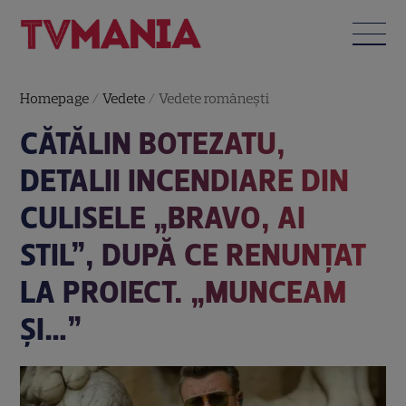
Homepage
/
Vedete
/
Vedete româneşti
CĂTĂLIN BOTEZATU,
DETALII INCENDIARE DIN
CULISELE „BRAVO, AI
STIL”, DUPĂ CE RENUNȚAT
LA PROIECT. „MUNCEAM
ȘI…”