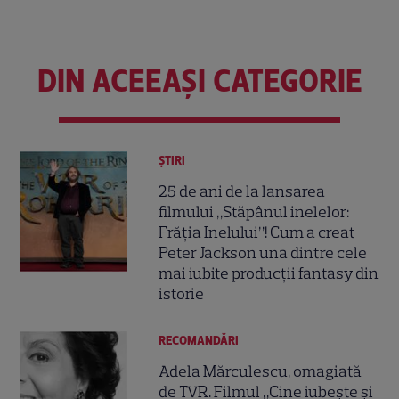
DIN ACEEAȘI CATEGORIE
ȘTIRI
25 de ani de la lansarea
filmului „Stăpânul inelelor:
Frăția Inelului”! Cum a creat
Peter Jackson una dintre cele
mai iubite producții fantasy din
istorie
RECOMANDĂRI
Adela Mărculescu, omagiată
de TVR. Filmul „Cine iubește și