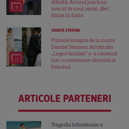
diferită. Actorul joacă un
31
avocat în noul serial „Bro”,
filmat în Italia
VEDETE STRĂINE
Primele imagini de la nunta
Damlei Sönmez. Actrița din
„Legea familiei” s-a căsătorit
13
într-o ceremonie discretă la
Istanbul
ARTICOLE PARTENERI
Tragedia înfiorătoare a