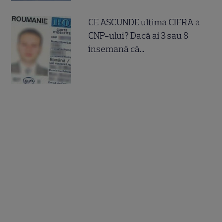
CE ASCUNDE ultima CIFRA a
CNP-ului? Dacă ai 3 sau 8
însemană că...