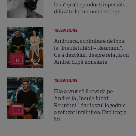
lasă” și alte producții speciale,
difuzate în memoria actriței
TELEVIZIUNE
Andrușca, schimbare de look
la „Insula Iubirii – Reuniuni”.
Ce a dezvăluit despre relația cu
19
Andrei după emisiune
TELEVIZIUNE
Ella a vrut să îl revadă pe
Andrei la „Insula Iubirii –
Reuniuni”, dar fostul logodnic
9
a refuzat întâlnirea. Explicația
lui