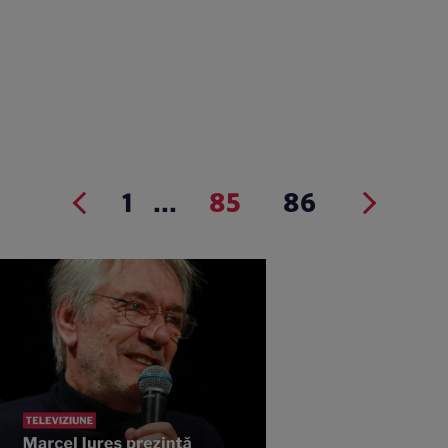
1
...
85
86