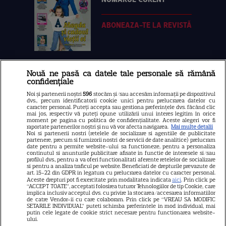
ABONEAZA-TE LA REVISTĂ
Nouă ne pasă ca datele tale personale să rămână
Libertatea
confidențiale
Libertatea pentru femei
Noi și partenerii noștri
596
stocăm și/sau accesăm informații pe dispozitivul
dvs., precum identificatorii cookie unici pentru prelucrarea datelor cu
GSP
caracter personal. Puteți accepta sau gestiona preferințele dvs. făcând clic
mai jos, respectiv vă puteți opune utilizării unui interes legitim în orice
Știri mondene
moment pe pagina cu politica de confidențialitate. Aceste alegeri vor fi
raportate partenerilor noștri și nu vă vor afecta navigarea.
Mai multe detalii
Noi si partenerii nostri (retelele de socializare si agentiile de publicitate
Avantaje
partenere, precum si furnizorii nostri de servicii de date analitice) prelucram
date pentru a permite website-ului sa functioneze, pentru a personaliza
Elle
continutul si anunturile publicitare afisate in functie de interesele si/sau
profilul dvs., pentru a va oferi functionalitati aferente retelelor de socializare
Unica
si pentru a analiza traficul pe website. Beneficiati de drepturile prevazute de
art. 15-22 din GDPR in legatura cu prelucrarea datelor cu caracter personal.
Retete practice
Aceste drepturi pot fi exercitate prin modalitatea indicata
aici
. Prin click pe
“ACCEPT TOATE”, acceptati folosirea tuturor Tehnologiilor de tip Cookie, care
implica inclusiv acceptul dvs. cu privire la stocarea/accesarea informatiilor
de catre Vendor-ii cu care colaboram. Prin click pe “VREAU SA MODIFIC
SETARILE INDIVIDUAL” puteti schimba preferintele in mod individual, mai
URMĂREȘTE-NE PE
putin cele legate de cookie strict necesare pentru functionarea website-
ului.