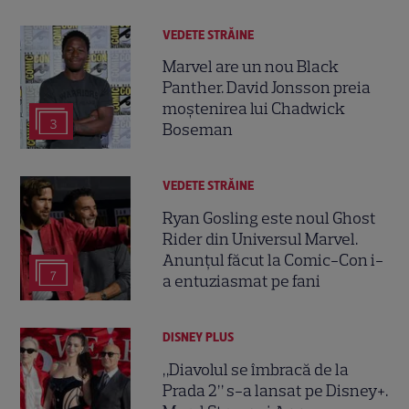
VEDETE STRĂINE
Marvel are un nou Black
Panther. David Jonsson preia
moștenirea lui Chadwick
3
Boseman
VEDETE STRĂINE
Ryan Gosling este noul Ghost
Rider din Universul Marvel.
Anunțul făcut la Comic-Con i-
7
a entuziasmat pe fani
DISNEY PLUS
„Diavolul se îmbracă de la
Prada 2” s-a lansat pe Disney+.