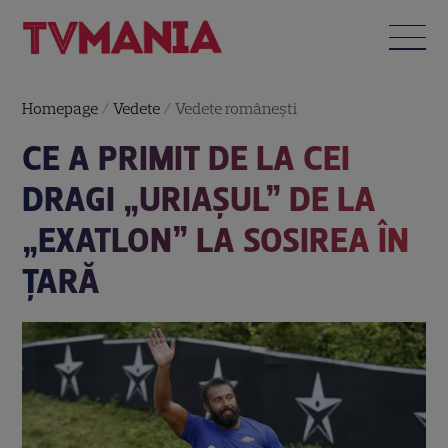
Homepage
/
Vedete
/
Vedete româneşti
CE A PRIMIT DE LA CEI
DRAGI „URIAȘUL” DE LA
„EXATLON” LA SOSIREA ÎN
ȚARĂ