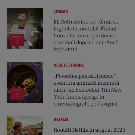
CINEMA
Eli Roth revine cu „Omul cu
înghețata mortală”. Filmul
horror în care copiii devin
5
criminali după ce mănâncă
înghețată
VEDETE STRĂINE
„Povestea peștelui posac”,
aventura animată inspirată
dintr-un bestseller The New
11
York Times, ajunge în
cinematografe pe 7 august
NETFLIX
Noutăți Netflix în august 2026: