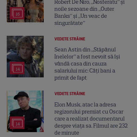
Robert De Niro, „Nosferatu” și
noile sezoane din „Outer
16
Banks” și „Un veac de
singurătate”
VEDETE STRĂINE
Sean Astin din „Stăpânul
Inelelor” a fost nevoit să își
vândă casa din cauza
14
salariului mic: Câți bani a
primit de fapt
VEDETE STRĂINE
Elon Musk, atac la adresa
regizorului premiat cu Oscar
care a realizat documentarul
14
despre viața sa. Filmul are 232
de minute