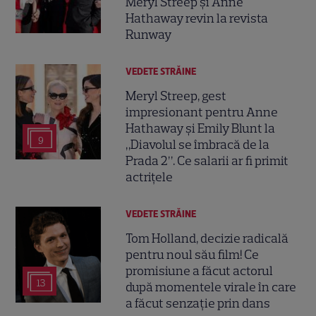
Meryl Streep și Anne
Hathaway revin la revista
Runway
VEDETE STRĂINE
Meryl Streep, gest
impresionant pentru Anne
Hathaway și Emily Blunt la
9
„Diavolul se îmbracă de la
Prada 2”. Ce salarii ar fi primit
actrițele
VEDETE STRĂINE
Tom Holland, decizie radicală
pentru noul său film! Ce
promisiune a făcut actorul
13
după momentele virale în care
a făcut senzație prin dans