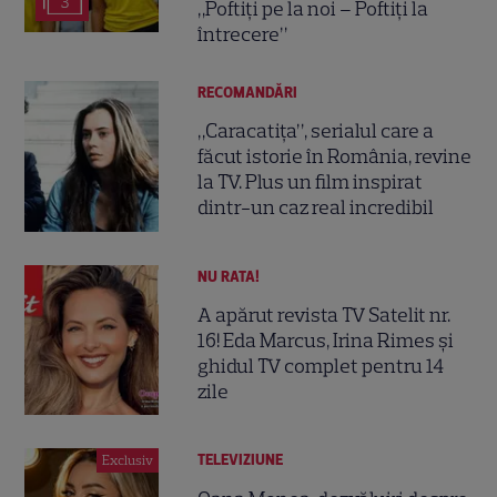
3
„Poftiți pe la noi – Poftiți la
întrecere”
RECOMANDĂRI
„Caracatița”, serialul care a
făcut istorie în România, revine
la TV. Plus un film inspirat
dintr-un caz real incredibil
NU RATA!
A apărut revista TV Satelit nr.
16! Eda Marcus, Irina Rimes și
ghidul TV complet pentru 14
zile
TELEVIZIUNE
Exclusiv