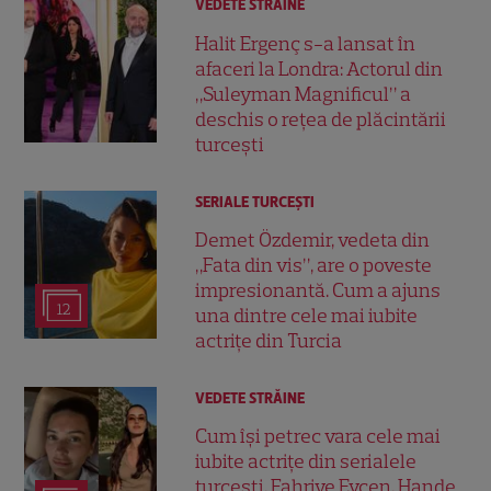
VEDETE STRĂINE
Halit Ergenç s-a lansat în
afaceri la Londra: Actorul din
„Suleyman Magnificul” a
deschis o rețea de plăcintării
turcești
SERIALE TURCEŞTI
Demet Özdemir, vedeta din
„Fata din vis”, are o poveste
impresionantă. Cum a ajuns
12
una dintre cele mai iubite
actrițe din Turcia
VEDETE STRĂINE
Cum își petrec vara cele mai
iubite actrițe din serialele
turcești. Fahriye Evcen, Hande