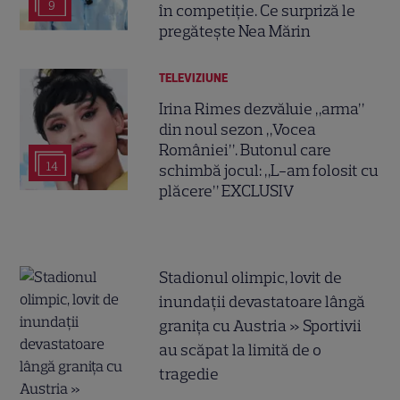
9
în competiție. Ce surpriză le
pregătește Nea Mărin
TELEVIZIUNE
Irina Rimes dezvăluie „arma”
din noul sezon „Vocea
României”. Butonul care
14
schimbă jocul: „L-am folosit cu
plăcere” EXCLUSIV
Stadionul olimpic, lovit de
inundații devastatoare lângă
granița cu Austria » Sportivii
au scăpat la limită de o
tragedie