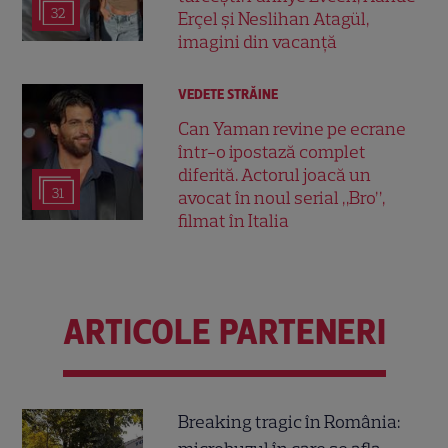
32
Erçel și Neslihan Atagül,
imagini din vacanță
VEDETE STRĂINE
Can Yaman revine pe ecrane
într-o ipostază complet
diferită. Actorul joacă un
31
avocat în noul serial „Bro”,
filmat în Italia
ARTICOLE PARTENERI
Breaking tragic în România: