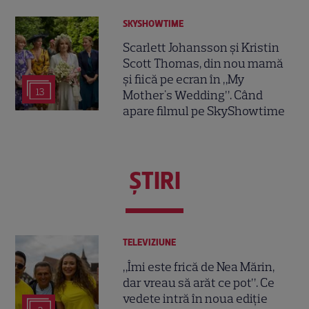
SKYSHOWTIME
Scarlett Johansson și Kristin
Scott Thomas, din nou mamă
și fiică pe ecran în „My
13
Mother's Wedding”. Când
apare filmul pe SkyShowtime
ŞTIRI
TELEVIZIUNE
„Îmi este frică de Nea Mărin,
dar vreau să arăt ce pot”. Ce
vedete intră în noua ediție