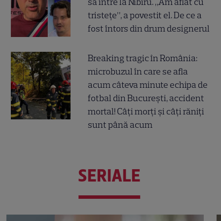
să intre la Nibiru. „Am aflat cu
tristețe”, a povestit el. De ce a
fost întors din drum designerul
Breaking tragic în România:
microbuzul în care se afla
acum câteva minute echipa de
fotbal din București, accident
mortal! Câți morți și câți răniți
sunt până acum
SERIALE