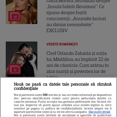
Oana Monea, dezvăluiri despre
„Insula Iubirii: Reuniuni”. Ce
spune despre foștii
16
concurenți: „Anumite lucruri
au rămas nerezolvate”
EXCLUSIV
VEDETE ROMÂNEŞTI
Chef Orlando Zaharia și soția
lui, Mădălina, au împlinit 22 de
ani de căsnicie. Cum arătau în
11
ziua nunții și povestea lor de
iubire
Nouă ne pasă ca datele tale personale să rămână
confidențiale
VEDETE ROMÂNEŞTI
Noi și partenerii noștri
596
stocăm și/sau accesăm informații pe dispozitivul
dvs., precum identificatorii cookie unici pentru prelucrarea datelor cu
Cine este Cosmin Curticăpean,
caracter personal. Puteți accepta sau gestiona preferințele dvs. făcând clic
mai jos, respectiv vă puteți opune utilizării unui interes legitim în orice
soțul Laurei Cosoi. Afaceri,
moment pe pagina cu politica de confidențialitate. Aceste alegeri vor fi
vârstă și povestea de iubire
raportate partenerilor noștri și nu vă vor afecta navigarea.
Mai multe detalii
Noi si partenerii nostri (retelele de socializare si agentiile de publicitate
29