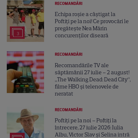
RECOMANDĂRI
Echipa roșie a câștigat la
Poftiți pe la noi! Ce provocări le
pregătește Nea Mărin
3
concurenților diseară
RECOMANDĂRI
Recomandările TV ale
săptămânii 27 iulie – 2 august!
„The Walking Dead: Dead City”,
filme HBO și telenovele de
neratat
RECOMANDĂRI
Poftiți pe la noi – Poftiți la
întrecere, 27 iulie 2026: Iulia
Albu, Victor Slav și Selina intră