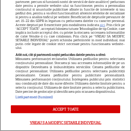
care durează de peste 10 ani
partenere, precum si furnizorii nostri de servicii de date analitice) prelucram
date pentru a permite website-ului sa functioneze, pentru a personaliza
continutul si anunturile publicitare afisate in functie de interesele si/sau
profilul dvs., pentru a va oferi functionalitati aferente retelelor de socializare
si pentru a analiza traficul pe website. Beneficiati de drepturile prevazute de
VEDETE STRĂINE
art. 15-22 din GDPR in legatura cu prelucrarea datelor cu caracter personal.
Aceste drepturi pot fi exercitate prin modalitatea indicata
aici
. Prin click pe
O mai ții minte pe mama lui
“ACCEPT TOATE”, acceptati folosirea tuturor Tehnologiilor de tip Cookie, care
implica inclusiv acceptul dvs. cu privire la stocarea/accesarea informatiilor
Stifler din „American Pie”?
de catre Vendor-ii cu care colaboram. Prin click pe “VREAU SA MODIFIC
SETARILE INDIVIDUAL” puteti schimba preferintele in mod individual, mai
Jennifer Coolidge, la 64 de ani,
putin cele legate de cookie strict necesare pentru functionarea website-
ului.
7
dezvăluie greșeala pe care o
Atât noi, cât și partenerii noștri prelucrăm datele pentru a oferi:
regretă și astăzi
Măsurarea performanței reclamelor. Utilizarea profilurilor pentru selectarea
conținutului personalizat. Stocarea și/sau accesarea informațiilor de pe un
dispozitiv. Dezvoltarea și îmbunătățirea serviciilor. Crearea profilurilor de
conținut personalizat. Utilizarea profilurilor pentru selectarea publicității
VEDETE ROMÂNEŞTI
personalizate. Crearea profilurilor pentru publicitate personalizată.
Măsurarea performanței conținutului. Înțelegerea publicului prin statistici
Cezar Ouatu a devenit tată
sau combinații de date din surse diferite. Utilizarea datelor limitate pentru a
selecta conținutul. Utilizarea de date limitate pentru a selecta publicitatea.
pentru prima dată la 46 de ani.
Date precise de geolocație și identificarea prin scanarea dispozitivului.
Ce nume deosebit a ales
Listă parteneri (furnizori)
4
pentru fetița lui
ACCEPT TOATE
VREAU SA MODIFIC SETARILE INDIVIDUAL