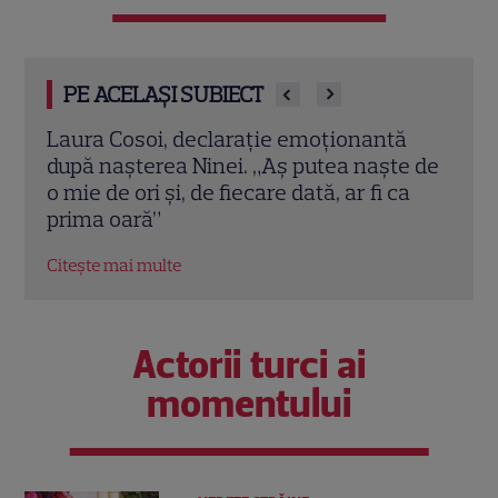
PE ACELAȘI SUBIECT
ă
Jennifer Aniston și Courteney Cox,
Emma
e de
vacanță de lux în Mallorca alături de
nu a 
a
Pedro Pascal. Imagini spectaculoase
Robe
Citește mai multe
Citeș
Actorii turci ai
momentului