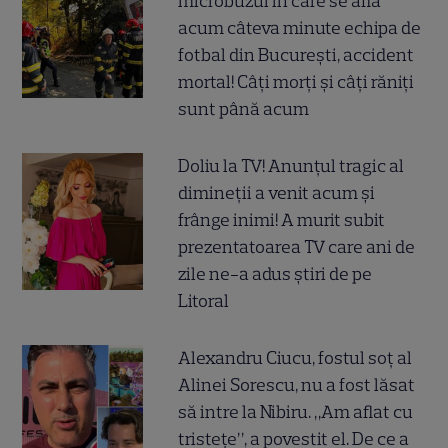
microbuzul în care se afla
acum câteva minute echipa de
fotbal din București, accident
mortal! Câți morți și câți răniți
sunt până acum
Doliu la TV! Anunțul tragic al
dimineții a venit acum și
frânge inimi! A murit subit
prezentatoarea TV care ani de
zile ne-a adus știri de pe
Litoral
Alexandru Ciucu, fostul soț al
Alinei Sorescu, nu a fost lăsat
să intre la Nibiru. „Am aflat cu
tristețe”, a povestit el. De ce a