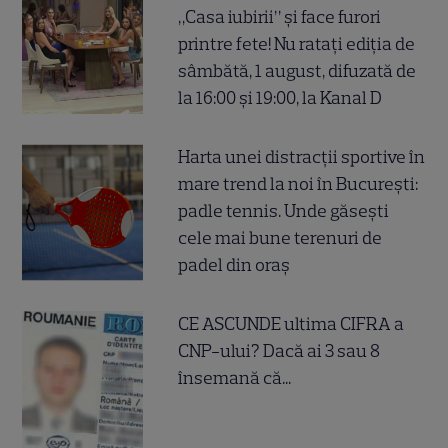
„Casa iubirii” și face furori
printre fete! Nu ratați ediția de
sâmbătă, 1 august, difuzată de
la 16:00 și 19:00, la Kanal D
Harta unei distracții sportive în
mare trend la noi în București:
padle tennis. Unde găsești
cele mai bune terenuri de
padel din oraș
CE ASCUNDE ultima CIFRA a
CNP-ului? Dacă ai 3 sau 8
însemană că...