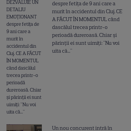
despre fetița de 9 ani care a
murit în accidentul din Cluj. CE
A FĂCUT ÎN MOMENTUL când
dascălul trecea printr-o
perioadă dureroasă. Chiar și
părinții ei sunt uimiți: "Nu voi
uita că..."
Un nou concurent intră în