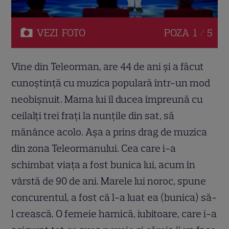
VEZI
FOTO
POZA
1 / 5
Vine din Teleorman, are 44 de ani şi a făcut
cunoştinţă cu muzica populară într-un mod
neobişnuit. Mama lui îl ducea împreună cu
ceilalţi trei fraţi la nunţile din sat, să
mănânce acolo. Aşa a prins drag de muzica
din zona Teleormanului. Cea care i-a
schimbat viaţa a fost bunica lui, acum în
vârstă de 90 de ani. Marele lui noroc, spune
concurentul, a fost că l-a luat ea (bunica) să-
l crească. O femeie harnică, iubitoare, care i-a