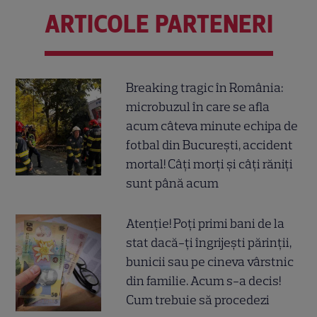
ARTICOLE PARTENERI
Breaking tragic în România:
microbuzul în care se afla
acum câteva minute echipa de
fotbal din București, accident
mortal! Câți morți și câți răniți
sunt până acum
Atenție! Poți primi bani de la
stat dacă-ți îngrijești părinții,
bunicii sau pe cineva vârstnic
din familie. Acum s-a decis!
Cum trebuie să procedezi