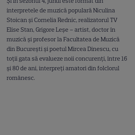
Şi în sezonul 4, juriul este format din
interpretele de muzică populară Niculina
Stoican şi Cornelia Rednic, realizatorul TV
Elise Stan, Grigore Leşe – artist, doctor în
muzică şi profesor la Facultatea de Muzică
din Bucureşti şi poetul Mircea Dinescu, cu
toţii gata să evalueze noii concurenţi, între 16
şi 80 de ani, interpreţi amatori din folclorul
românesc.