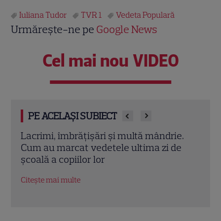
Iuliana Tudor
TVR 1
Vedeta Populară
Urmărește-ne pe
Google News
Cel mai nou VIDEO
PE ACELAȘI SUBIECT
e.
Iuliana Tudor a împlinit 49 de ani:
Nata
e
„Gândurile mele cele mai intense nu
invi
sunt despre mine”. Ce emoții uriașe
Ștef
trăiește acum vedeta TVR
TVR 
Citește mai multe
Citeș