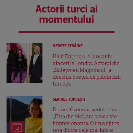
Actorii turci ai
momentului
VEDETE STRĂINE
Halit Ergenç s-a lansat în
afaceri la Londra: Actorul din
„Suleyman Magnificul” a
deschis o rețea de plăcintării
turcești
SERIALE TURCEŞTI
Demet Özdemir, vedeta din
„Fata din vis”, are o poveste
impresionantă. Cum a ajuns
12
una dintre cele mai iubite