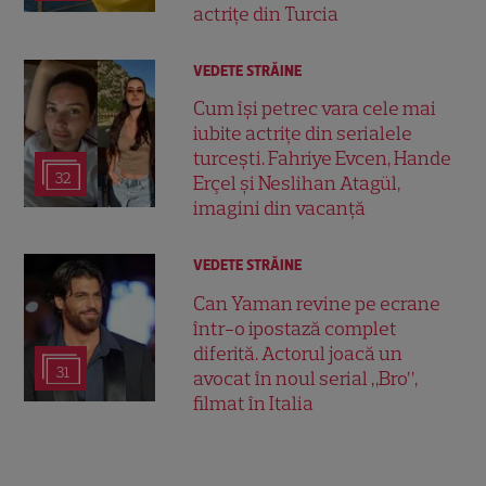
actrițe din Turcia
VEDETE STRĂINE
Cum își petrec vara cele mai
iubite actrițe din serialele
turcești. Fahriye Evcen, Hande
32
Erçel și Neslihan Atagül,
imagini din vacanță
VEDETE STRĂINE
Can Yaman revine pe ecrane
într-o ipostază complet
diferită. Actorul joacă un
31
avocat în noul serial „Bro”,
filmat în Italia