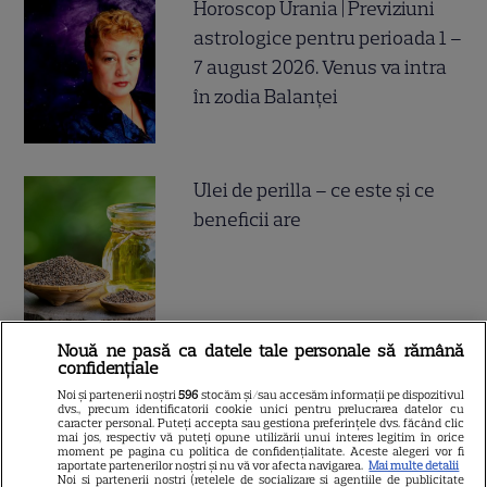
Horoscop Urania | Previziuni
astrologice pentru perioada 1 –
7 august 2026. Venus va intra
în zodia Balanței
Ulei de perilla – ce este și ce
beneficii are
Nouă ne pasă ca datele tale personale să rămână
confidențiale
Postul Sfintei Mării – Postul
Noi și partenerii noștri
596
stocăm și/sau accesăm informații pe dispozitivul
Adormirii Maicii Domnului. Ce
dvs., precum identificatorii cookie unici pentru prelucrarea datelor cu
caracter personal. Puteți accepta sau gestiona preferințele dvs. făcând clic
se mănâncă în post
mai jos, respectiv vă puteți opune utilizării unui interes legitim în orice
moment pe pagina cu politica de confidențialitate. Aceste alegeri vor fi
raportate partenerilor noștri și nu vă vor afecta navigarea.
Mai multe detalii
Noi si partenerii nostri (retelele de socializare si agentiile de publicitate