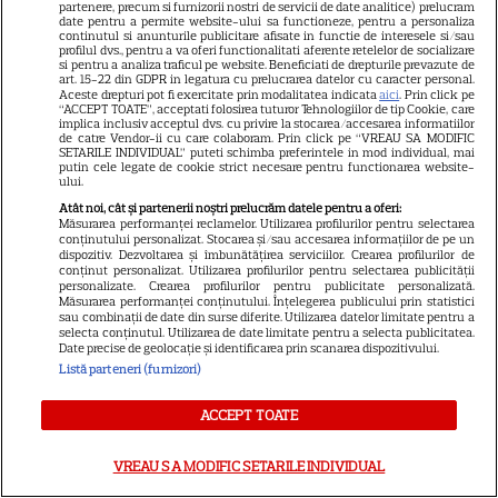
partenere, precum si furnizorii nostri de servicii de date analitice) prelucram
date pentru a permite website-ului sa functioneze, pentru a personaliza
continutul si anunturile publicitare afisate in functie de interesele si/sau
profilul dvs., pentru a va oferi functionalitati aferente retelelor de socializare
si pentru a analiza traficul pe website. Beneficiati de drepturile prevazute de
Ce vase de gătit îți trebuie
art. 15-22 din GDPR in legatura cu prelucrarea datelor cu caracter personal.
Aceste drepturi pot fi exercitate prin modalitatea indicata
aici
. Prin click pe
dacă te muți singur – ustensile
“ACCEPT TOATE”, acceptati folosirea tuturor Tehnologiilor de tip Cookie, care
implica inclusiv acceptul dvs. cu privire la stocarea/accesarea informatiilor
de catre Vendor-ii cu care colaboram. Prin click pe “VREAU SA MODIFIC
pe care trebuie să le ai în
SETARILE INDIVIDUAL” puteti schimba preferintele in mod individual, mai
putin cele legate de cookie strict necesare pentru functionarea website-
bucătărie
ului.
Atât noi, cât și partenerii noștri prelucrăm datele pentru a oferi:
Măsurarea performanței reclamelor. Utilizarea profilurilor pentru selectarea
conținutului personalizat. Stocarea și/sau accesarea informațiilor de pe un
dispozitiv. Dezvoltarea și îmbunătățirea serviciilor. Crearea profilurilor de
conținut personalizat. Utilizarea profilurilor pentru selectarea publicității
personalizate. Crearea profilurilor pentru publicitate personalizată.
Măsurarea performanței conținutului. Înțelegerea publicului prin statistici
sau combinații de date din surse diferite. Utilizarea datelor limitate pentru a
selecta conținutul. Utilizarea de date limitate pentru a selecta publicitatea.
ALTE ARTICOLE
Date precise de geolocație și identificarea prin scanarea dispozitivului.
Listă parteneri (furnizori)
INTERESANTE
ACCEPT TOATE
VREAU SA MODIFIC SETARILE INDIVIDUAL