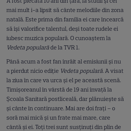
A fost plecată 10 ani din ţară, la studii şi cel
mai mult i-a lipsit să cânte melodiile din zona
natală. Este prima din familia ei care încearcă
să îşi valorifice talentul, deşi toate rudele ei
iubesc muzica populară. O cunoaştem la
Vedeta populară
de la TVR 1.
Până acum a fost fan înrăit al emisiunii şi nu
a pierdut nicio ediţie
Vedeta populară
. A visat
la ziua în care va urca şi el pe această scenă.
Timişoreanul în vârstă de 19 ani învaţă la
Şcoala Sanitară postliceală, dar plănuieşte să
şi cânte în continuare. Mai are doi fraţi – o
soră mai mică şi un frate mai mare, care
cântă şi ei. Toţi trei sunt susţinuţi din plin de