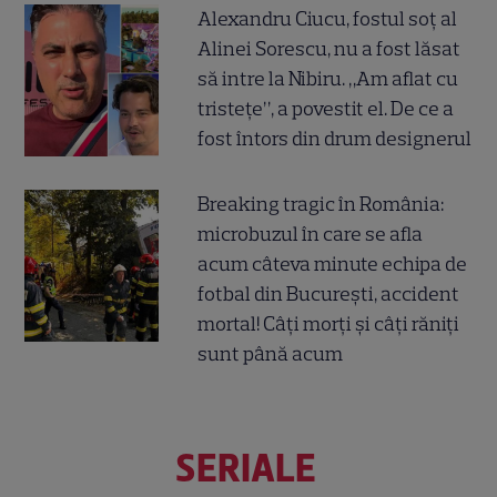
Alexandru Ciucu, fostul soț al
Alinei Sorescu, nu a fost lăsat
să intre la Nibiru. „Am aflat cu
tristețe”, a povestit el. De ce a
fost întors din drum designerul
Breaking tragic în România:
microbuzul în care se afla
acum câteva minute echipa de
fotbal din București, accident
mortal! Câți morți și câți răniți
sunt până acum
SERIALE