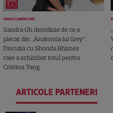
21
SERIALE AMERICANE
R
Sandra Oh dezvăluie de ce a
plecat din „Anatomia lui Grey”.
Discuția cu Shonda Rhimes
care a schimbat totul pentru
Cristina Yang
ARTICOLE PARTENERI