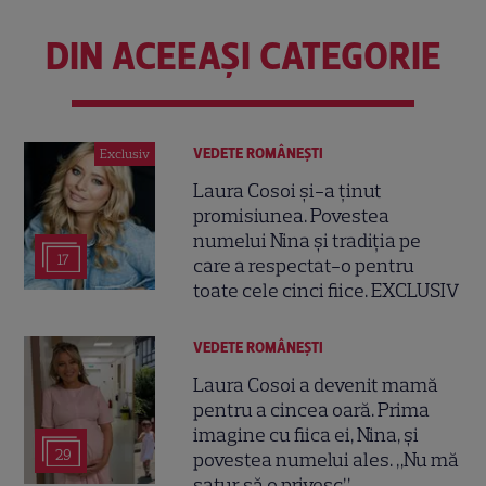
DIN ACEEAȘI CATEGORIE
VEDETE ROMÂNEŞTI
Exclusiv
Laura Cosoi și-a ținut
promisiunea. Povestea
numelui Nina și tradiția pe
17
care a respectat-o pentru
toate cele cinci fiice. EXCLUSIV
VEDETE ROMÂNEŞTI
Laura Cosoi a devenit mamă
pentru a cincea oară. Prima
imagine cu fiica ei, Nina, și
29
povestea numelui ales. „Nu mă
satur să o privesc”