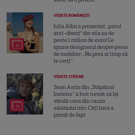
VEDETE ROMÂNEŞTI
Iulia Albu a prezentat „patul
anti-divorț” din vila sa de
peste 1 milion de euro! Ce
10
spune designerul despre piesa
de mobilier: „Nu prea ai timp să
te cerți”
VEDETE STRĂINE
Sean Astin din „Stăpânul
Inelelor” a fost nevoit să își
vândă casa din cauza
14
salariului mic: Câți bani a
primit de fapt