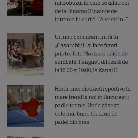
microbuzul în care se aflau cei
de la Dinamo 2 înainte de
intrarea în curbă: "A venit în..."
Un nou concurent intră în
„Casa iubirii” și face furori
printre fete! Nu ratați ediția de
sâmbătă, 1 august, difuzată de
la 16:00 și 19:00, la Kanal D
Harta unei distracții sportive în
mare trend la noi în București:
padle tennis. Unde găsești
cele mai bune terenuri de
padel din oraș