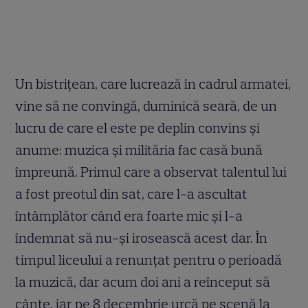
Un bistriţean, care lucrează în cadrul armatei,
vine să ne convingă, duminică seară, de un
lucru de care el este pe deplin convins şi
anume: muzica şi milităria fac casă bună
împreună. Primul care a observat talentul lui
a fost preotul din sat, care l-a ascultat
întâmplător când era foarte mic şi l-a
îndemnat să nu-şi irosească acest dar. În
timpul liceului a renunţat pentru o perioadă
la muzică, dar acum doi ani a reînceput să
cânte, iar pe 8 decembrie urcă pe scenă la