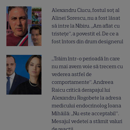
Alexandru Ciucu, fostul soț al
Alinei Sorescu, nu a fost lăsat
să intre la Nibiru. „Am aflat cu
tristețe”, a povestit el. De ce a
fost întors din drum designerul
„Trăim într-o perioadă în care
nu mai avem voie să trecem cu
vederea astfel de
comportamente”. Andreea
Raicu critică derapajul lui
Alexandru Rogobete la adresa
medicului endocrinolog Ioana
Mihăilă: „Nu este acceptabil”.
Mesajul vedetei a stârnit valuri
de reacții