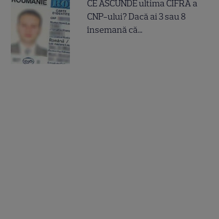
CE ASCUNDE ultima CIFRA a
CNP-ului? Dacă ai 3 sau 8
însemană că...