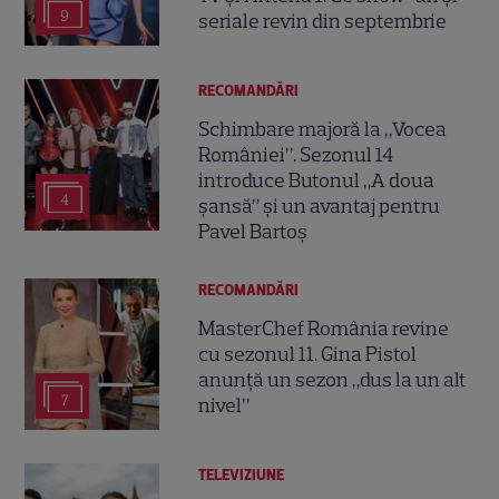
9
seriale revin din septembrie
RECOMANDĂRI
Schimbare majoră la „Vocea
României”. Sezonul 14
introduce Butonul „A doua
4
șansă” și un avantaj pentru
Pavel Bartoș
RECOMANDĂRI
MasterChef România revine
cu sezonul 11. Gina Pistol
anunță un sezon „dus la un alt
7
nivel”
TELEVIZIUNE