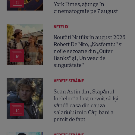
11
York Times, ajunge în
cinematografe pe 7 august
NETFLIX
Noutăți Netflix în august 2026:
Robert De Niro, „Nosferatu” și
noile sezoane din „Outer
16
Banks” și „Un veac de
singurătate”
VEDETE STRĂINE
Sean Astin din „Stăpânul
Inelelor” a fost nevoit să își
vândă casa din cauza
14
salariului mic: Câți bani a
primit de fapt