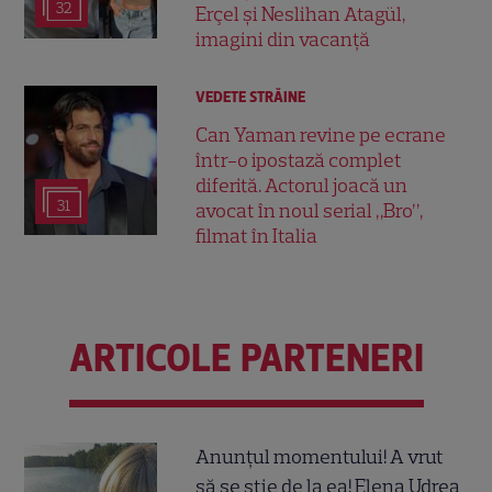
32
Erçel și Neslihan Atagül,
imagini din vacanță
VEDETE STRĂINE
Can Yaman revine pe ecrane
într-o ipostază complet
diferită. Actorul joacă un
31
avocat în noul serial „Bro”,
filmat în Italia
ARTICOLE PARTENERI
Anunțul momentului! A vrut
să se știe de la ea! Elena Udrea