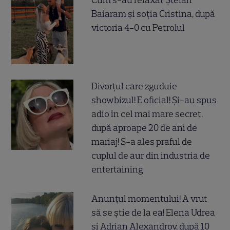
Cum s-au relaxat Ștefan
Baiaram și soția Cristina, după
victoria 4-0 cu Petrolul
Divorțul care zguduie
showbizul! E oficial! Și-au spus
adio în cel mai mare secret,
după aproape 20 de ani de
mariaj! S-a ales praful de
cuplul de aur din industria de
entertaining
Anunțul momentului! A vrut
să se știe de la ea! Elena Udrea
și Adrian Alexandrov, după 10