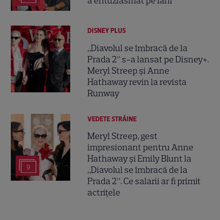
a entuziasmat pe fani
DISNEY PLUS
„Diavolul se îmbracă de la
Prada 2” s-a lansat pe Disney+.
Meryl Streep și Anne
Hathaway revin la revista
Runway
VEDETE STRĂINE
Meryl Streep, gest
impresionant pentru Anne
Hathaway și Emily Blunt la
9
„Diavolul se îmbracă de la
Prada 2”. Ce salarii ar fi primit
actrițele