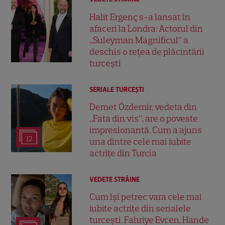
Halit Ergenç s-a lansat în
afaceri la Londra: Actorul din
„Suleyman Magnificul” a
deschis o rețea de plăcintării
turcești
SERIALE TURCEŞTI
Demet Özdemir, vedeta din
„Fata din vis”, are o poveste
impresionantă. Cum a ajuns
12
una dintre cele mai iubite
actrițe din Turcia
VEDETE STRĂINE
Cum își petrec vara cele mai
iubite actrițe din serialele
turcești. Fahriye Evcen, Hande