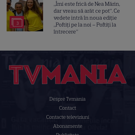
„Îmi este frică de Nea Mărin,
dar vreau să arăt ce pot”. Ce
vedete intră în noua ediție
3
„Poftiți pe la noi – Poftiți la
întrecere”
Despre Tvmania
Contact
Contacte televiziuni
Abonamente
Publicitate