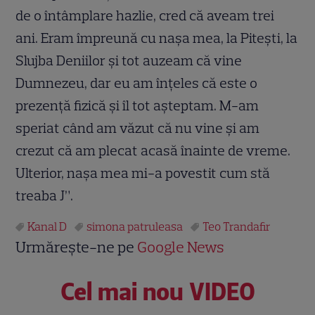
de o întâmplare hazlie, cred că aveam trei
ani. Eram împreună cu naşa mea, la Piteşti, la
Slujba Deniilor şi tot auzeam că vine
Dumnezeu, dar eu am înţeles că este o
prezenţă fizică şi îl tot aşteptam. M-am
speriat când am văzut că nu vine şi am
crezut că am plecat acasă înainte de vreme.
Ulterior, naşa mea mi-a povestit cum stă
treaba J”.
Kanal D
simona patruleasa
Teo Trandafir
Urmărește-ne pe
Google News
Cel mai nou VIDEO