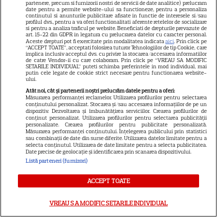
partenere, precum si furnizorii nostri de servicii de date analitice) prelucram
Știri mondene
date pentru a permite website-ului sa functioneze, pentru a personaliza
continutul si anunturile publicitare afisate in functie de interesele si/sau
Avantaje
profilul dvs., pentru a va oferi functionalitati aferente retelelor de socializare
si pentru a analiza traficul pe website. Beneficiati de drepturile prevazute de
Elle
art. 15-22 din GDPR in legatura cu prelucrarea datelor cu caracter personal.
Aceste drepturi pot fi exercitate prin modalitatea indicata
aici
. Prin click pe
“ACCEPT TOATE”, acceptati folosirea tuturor Tehnologiilor de tip Cookie, care
Unica
implica inclusiv acceptul dvs. cu privire la stocarea/accesarea informatiilor
de catre Vendor-ii cu care colaboram. Prin click pe “VREAU SA MODIFIC
Retete practice
SETARILE INDIVIDUAL” puteti schimba preferintele in mod individual, mai
putin cele legate de cookie strict necesare pentru functionarea website-
ului.
Atât noi, cât și partenerii noștri prelucrăm datele pentru a oferi:
URMĂREȘTE-NE PE
Măsurarea performanței reclamelor. Utilizarea profilurilor pentru selectarea
conținutului personalizat. Stocarea și/sau accesarea informațiilor de pe un
dispozitiv. Dezvoltarea și îmbunătățirea serviciilor. Crearea profilurilor de
conținut personalizat. Utilizarea profilurilor pentru selectarea publicității
personalizate. Crearea profilurilor pentru publicitate personalizată.
Măsurarea performanței conținutului. Înțelegerea publicului prin statistici
sau combinații de date din surse diferite. Utilizarea datelor limitate pentru a
Copyright
2026
Ringier Romania – Toate Drepturile rezervate
selecta conținutul. Utilizarea de date limitate pentru a selecta publicitatea.
Date precise de geolocație și identificarea prin scanarea dispozitivului.
Listă parteneri (furnizori)
ACCEPT TOATE
Pariază responsabil! Decizia ONJN nr. 821/25.09.2025.
Jocurile de noroc sunt interzise minorilor.
VREAU SA MODIFIC SETARILE INDIVIDUAL