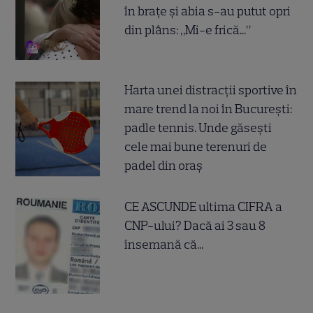
în brațe și abia s-au putut opri
din plâns: „Mi-e frică...”
Harta unei distracții sportive în
mare trend la noi în București:
padle tennis. Unde găsești
cele mai bune terenuri de
padel din oraș
CE ASCUNDE ultima CIFRA a
CNP-ului? Dacă ai 3 sau 8
însemană că...