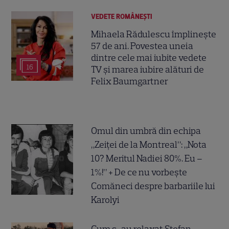
VEDETE ROMÂNEŞTI
Mihaela Rădulescu împlinește
57 de ani. Povestea uneia
dintre cele mai iubite vedete
16
TV și marea iubire alături de
Felix Baumgartner
Omul din umbră din echipa
„Zeiței de la Montreal”: „Nota
10? Meritul Nadiei 80%. Eu –
1%!” + De ce nu vorbește
Comăneci despre barbariile lui
Karolyi