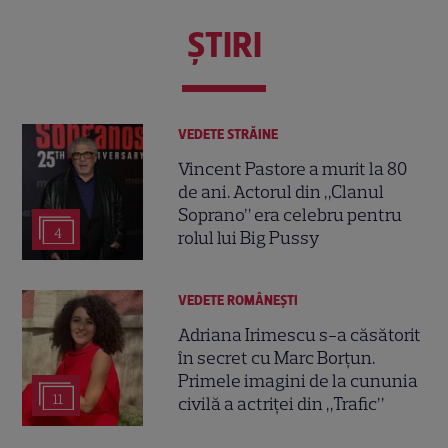
ŞTIRI
VEDETE STRĂINE
Vincent Pastore a murit la 80
de ani. Actorul din „Clanul
Soprano” era celebru pentru
4
rolul lui Big Pussy
VEDETE ROMÂNEŞTI
Adriana Irimescu s-a căsătorit
în secret cu Marc Borțun.
Primele imagini de la cununia
11
civilă a actriței din „Trafic”