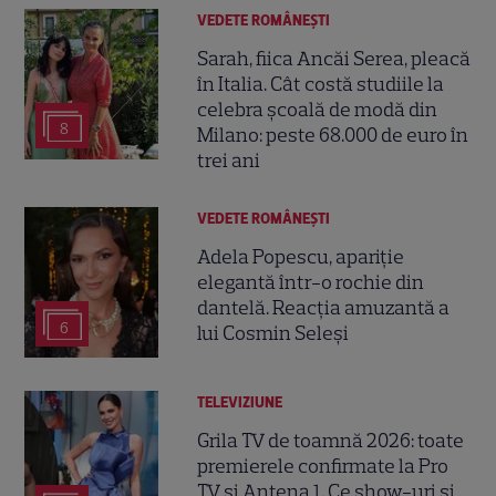
VEDETE ROMÂNEŞTI
Sarah, fiica Ancăi Serea, pleacă
în Italia. Cât costă studiile la
celebra școală de modă din
8
Milano: peste 68.000 de euro în
trei ani
VEDETE ROMÂNEŞTI
Adela Popescu, apariție
elegantă într-o rochie din
dantelă. Reacția amuzantă a
6
lui Cosmin Seleși
TELEVIZIUNE
Grila TV de toamnă 2026: toate
premierele confirmate la Pro
TV și Antena 1. Ce show-uri și