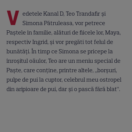
V
edetele Kanal D, Teo Trandafir şi
Simona Pătruleasa, vor petrece
Paştele în familie, alături de fiicele lor, Maya,
respectiv Ingrid, şi vor pregăti tot felul de
bunătăţi. În timp ce Simona se pricepe la
înroşitul oăulor, Teo are un meniu special de
Paşte, care conţine, printre altele, „borşuri,
pulpe de pui la cuptor, celebrul meu ostropel
din aripioare de pui, dar şi o pască fără blat”.