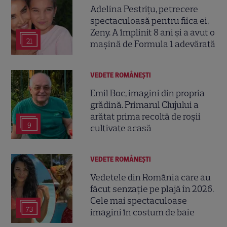
Adelina Pestrițu, petrecere
spectaculoasă pentru fiica ei,
Zeny. A împlinit 8 ani și a avut o
21
mașină de Formula 1 adevărată
VEDETE ROMÂNEŞTI
Emil Boc, imagini din propria
grădină. Primarul Clujului a
arătat prima recoltă de roșii
9
cultivate acasă
VEDETE ROMÂNEŞTI
Vedetele din România care au
făcut senzație pe plajă în 2026.
Cele mai spectaculoase
73
imagini în costum de baie