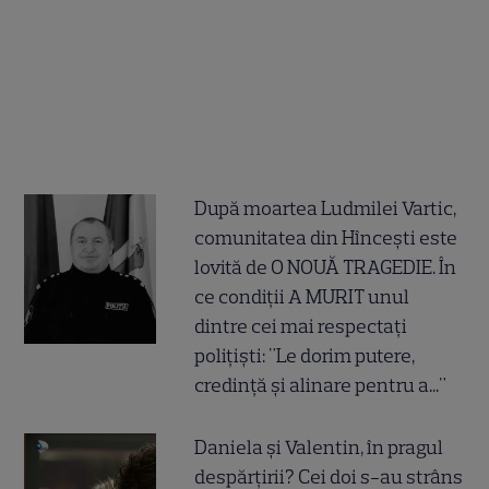
După moartea Ludmilei Vartic,
comunitatea din Hîncești este
lovită de O NOUĂ TRAGEDIE. În
ce condiții A MURIT unul
dintre cei mai respectați
polițiști: "Le dorim putere,
credință și alinare pentru a..."
Daniela și Valentin, în pragul
despărțirii? Cei doi s-au strâns