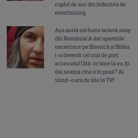
cuplul de aur din industria de
entertaining
Așa arată azi fosta vedetă sexy
din România! A dat aparițiile
excentrice pe Biserică și Biblia
i-a devenit cel mai de preț
accesoriu! Uită-te bine la ea, îți
dai seama cine e în poză? Ai
văzut-o ani de zile la TV!!