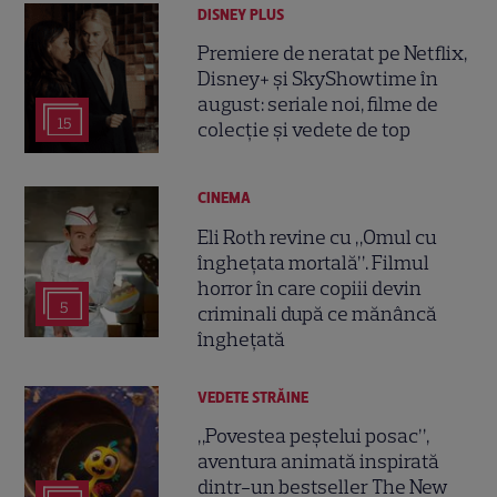
DISNEY PLUS
Premiere de neratat pe Netflix,
Disney+ și SkyShowtime în
august: seriale noi, filme de
15
colecție și vedete de top
CINEMA
Eli Roth revine cu „Omul cu
înghețata mortală”. Filmul
horror în care copiii devin
5
criminali după ce mănâncă
înghețată
VEDETE STRĂINE
„Povestea peștelui posac”,
aventura animată inspirată
dintr-un bestseller The New