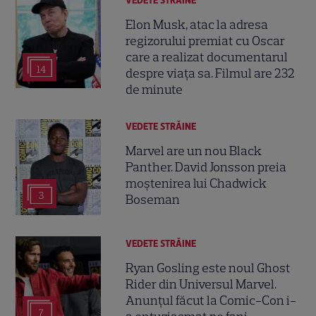
VEDETE STRĂINE
Elon Musk, atac la adresa
regizorului premiat cu Oscar
care a realizat documentarul
14
despre viața sa. Filmul are 232
de minute
VEDETE STRĂINE
Marvel are un nou Black
Panther. David Jonsson preia
moștenirea lui Chadwick
3
Boseman
VEDETE STRĂINE
Ryan Gosling este noul Ghost
Rider din Universul Marvel.
Anunțul făcut la Comic-Con i-
7