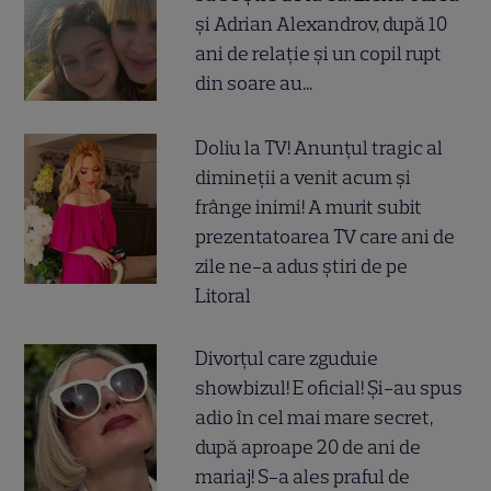
și Adrian Alexandrov, după 10
ani de relație și un copil rupt
din soare au...
Doliu la TV! Anunțul tragic al
dimineții a venit acum și
frânge inimi! A murit subit
prezentatoarea TV care ani de
zile ne-a adus știri de pe
Litoral
Divorțul care zguduie
showbizul! E oficial! Și-au spus
adio în cel mai mare secret,
după aproape 20 de ani de
mariaj! S-a ales praful de