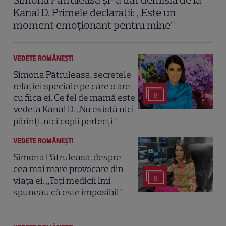
Kanal D. Primele declarații: „Este un
moment emoţionant pentru mine”
VEDETE ROMÂNEŞTI
Simona Pătruleasa, secretele
relației speciale pe care o are
8
cu fiica ei. Ce fel de mamă este
vedeta Kanal D. „Nu există nici
părinți, nici copii perfecți”
VEDETE ROMÂNEŞTI
Simona Pătruleasa, despre
cea mai mare provocare din
8
viața ei. „Toți medicii îmi
spuneau că este imposibil”