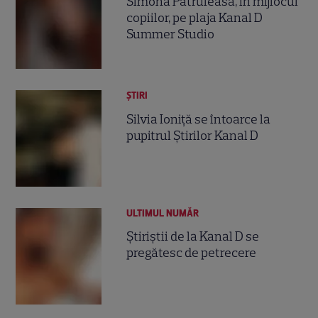
Simona Pătruleasa, în mijlocul
copiilor, pe plaja Kanal D
Summer Studio
ȘTIRI
Silvia Ioniţă se întoarce la
pupitrul Ştirilor Kanal D
ULTIMUL NUMĂR
Ştiriştii de la Kanal D se
pregătesc de petrecere