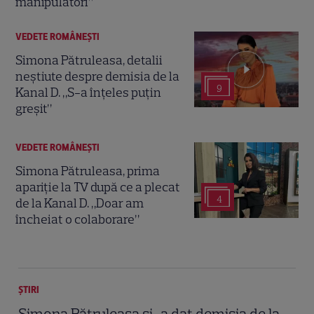
manipulatori”
VEDETE ROMÂNEŞTI
Simona Pătruleasa, detalii
neștiute despre demisia de la
9
Kanal D. „S-a înțeles puțin
greșit”
VEDETE ROMÂNEŞTI
Simona Pătruleasa, prima
apariție la TV după ce a plecat
4
de la Kanal D. „Doar am
încheiat o colaborare”
ȘTIRI
Simona Pătruleasa și-a dat demisia de la