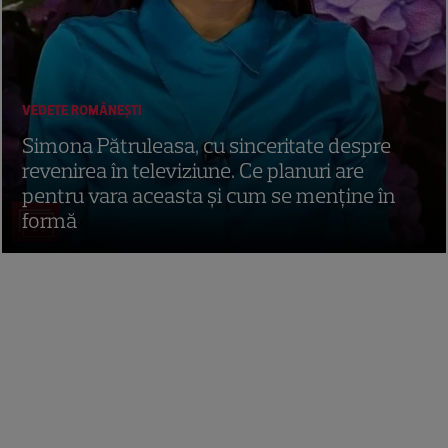
VEDETE ROMÂNEŞTI
Simona Pătruleasa, cu sinceritate despre
revenirea în televiziune. Ce planuri are
pentru vara aceasta și cum se menține în
formă
10