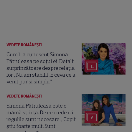
VEDETE ROMÂNEŞTI
Cum l-a cunoscut Simona
Pătruleasa pe soțul ei. Detalii
11
surprinzătoare despre relația
lor. „Nu am stabilit, E ceva ce a
venit pur și simplu”
VEDETE ROMÂNEŞTI
Simona Pătruleasa este o
mamă strictă. De ce crede că
6
regulile sunt necesare. „Copiii
știu foarte mult. Sunt