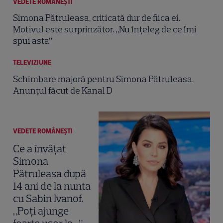
VEDETE ROMÂNEŞTI
Simona Pătruleasa, criticată dur de fiica ei.
Motivul este surprinzător. „Nu înțeleg de ce îmi
spui asta”
TELEVIZIUNE
Schimbare majoră pentru Simona Pătruleasa.
Anunțul făcut de Kanal D
VEDETE ROMÂNEŞTI
Ce a învățat
Simona
Pătruleasa după
14 ani de la nunta
cu Sabin Ivanof.
„Poți ajunge