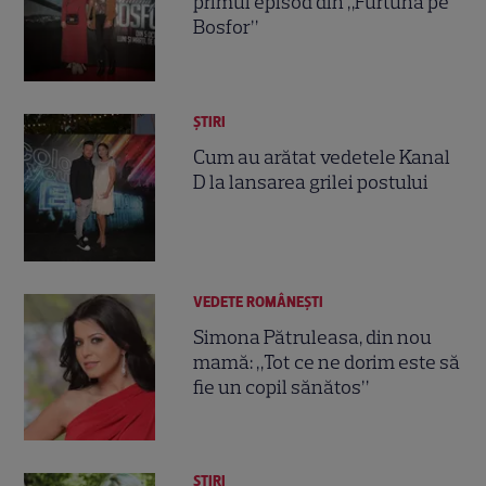
primul episod din „Furtună pe
Bosfor”
ȘTIRI
Cum au arătat vedetele Kanal
D la lansarea grilei postului
VEDETE ROMÂNEŞTI
Simona Pătruleasa, din nou
mamă: „Tot ce ne dorim este să
fie un copil sănătos”
ȘTIRI