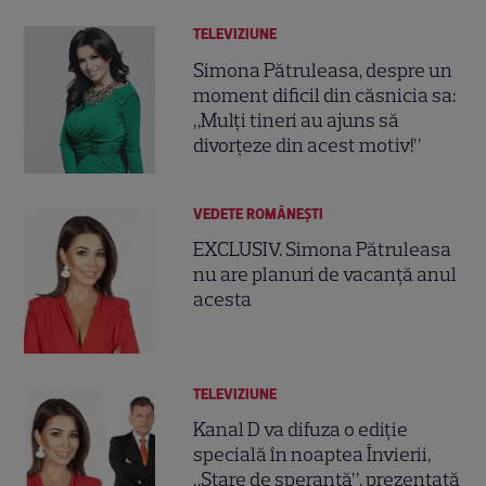
TELEVIZIUNE
Simona Pătruleasa, despre un
moment dificil din căsnicia sa:
„Mulți tineri au ajuns să
divorțeze din acest motiv!”
VEDETE ROMÂNEŞTI
EXCLUSIV. Simona Pătruleasa
nu are planuri de vacanță anul
acesta
TELEVIZIUNE
Kanal D va difuza o ediție
specială în noaptea Învierii,
„Stare de speranță”, prezentată