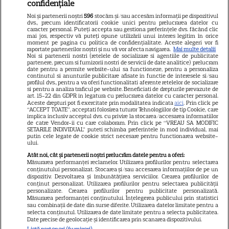
confidențiale
Libertatea pentru femei
Noi și partenerii noștri
596
stocăm și/sau accesăm informații pe dispozitivul
dvs., precum identificatorii cookie unici pentru prelucrarea datelor cu
GSP
caracter personal. Puteți accepta sau gestiona preferințele dvs. făcând clic
mai jos, respectiv vă puteți opune utilizării unui interes legitim în orice
Știri mondene
moment pe pagina cu politica de confidențialitate. Aceste alegeri vor fi
raportate partenerilor noștri și nu vă vor afecta navigarea.
Mai multe detalii
Noi si partenerii nostri (retelele de socializare si agentiile de publicitate
Avantaje
partenere, precum si furnizorii nostri de servicii de date analitice) prelucram
date pentru a permite website-ului sa functioneze, pentru a personaliza
Elle
continutul si anunturile publicitare afisate in functie de interesele si/sau
profilul dvs., pentru a va oferi functionalitati aferente retelelor de socializare
Unica
si pentru a analiza traficul pe website. Beneficiati de drepturile prevazute de
art. 15-22 din GDPR in legatura cu prelucrarea datelor cu caracter personal.
Retete practice
Aceste drepturi pot fi exercitate prin modalitatea indicata
aici
. Prin click pe
“ACCEPT TOATE”, acceptati folosirea tuturor Tehnologiilor de tip Cookie, care
implica inclusiv acceptul dvs. cu privire la stocarea/accesarea informatiilor
de catre Vendor-ii cu care colaboram. Prin click pe “VREAU SA MODIFIC
SETARILE INDIVIDUAL” puteti schimba preferintele in mod individual, mai
URMĂREȘTE-NE PE
putin cele legate de cookie strict necesare pentru functionarea website-
ului.
Atât noi, cât și partenerii noștri prelucrăm datele pentru a oferi:
Măsurarea performanței reclamelor. Utilizarea profilurilor pentru selectarea
conținutului personalizat. Stocarea și/sau accesarea informațiilor de pe un
dispozitiv. Dezvoltarea și îmbunătățirea serviciilor. Crearea profilurilor de
conținut personalizat. Utilizarea profilurilor pentru selectarea publicității
Copyright
2026
Ringier Romania – Toate Drepturile rezervate
personalizate. Crearea profilurilor pentru publicitate personalizată.
Măsurarea performanței conținutului. Înțelegerea publicului prin statistici
sau combinații de date din surse diferite. Utilizarea datelor limitate pentru a
selecta conținutul. Utilizarea de date limitate pentru a selecta publicitatea.
Date precise de geolocație și identificarea prin scanarea dispozitivului.
Listă parteneri (furnizori)