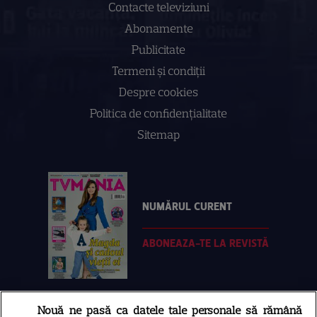
Contacte televiziuni
Abonamente
Publicitate
Termeni și condiții
Despre cookies
Politica de confidenţialitate
Sitemap
NUMĂRUL CURENT
ABONEAZA-TE LA REVISTĂ
Nouă ne pasă ca datele tale personale să rămână
Libertatea