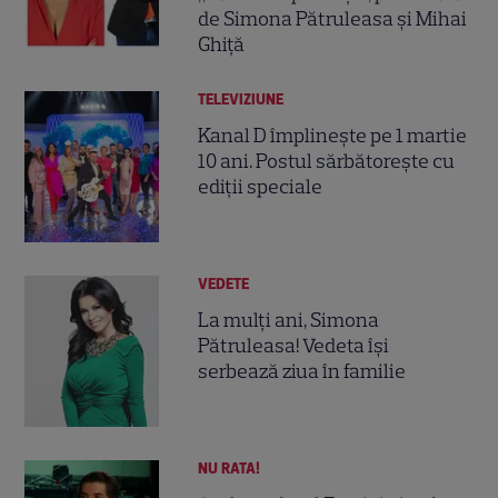
de Simona Pătruleasa și Mihai
Ghiță
TELEVIZIUNE
Kanal D împlineşte pe 1 martie
10 ani. Postul sărbătoreşte cu
ediţii speciale
VEDETE
La mulţi ani, Simona
Pătruleasa! Vedeta îşi
serbează ziua în familie
NU RATA!