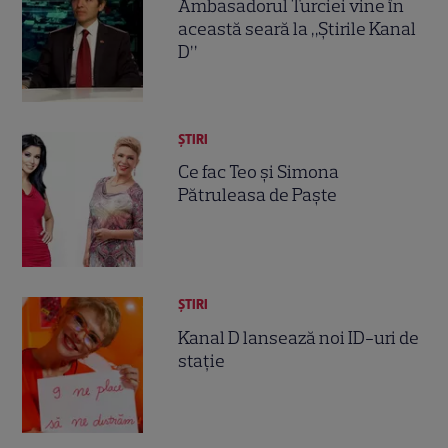
Ambasadorul Turciei vine în
această seară la „Știrile Kanal
D”
ȘTIRI
Ce fac Teo şi Simona
Pătruleasa de Paşte
ȘTIRI
Kanal D lansează noi ID-uri de
stație