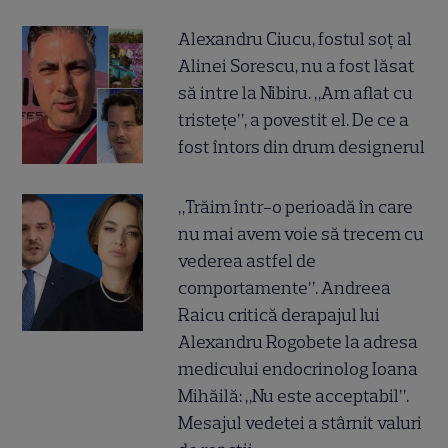
Alexandru Ciucu, fostul soț al
Alinei Sorescu, nu a fost lăsat
să intre la Nibiru. „Am aflat cu
tristețe”, a povestit el. De ce a
fost întors din drum designerul
„Trăim într-o perioadă în care
nu mai avem voie să trecem cu
vederea astfel de
comportamente”. Andreea
Raicu critică derapajul lui
Alexandru Rogobete la adresa
medicului endocrinolog Ioana
Mihăilă: „Nu este acceptabil”.
Mesajul vedetei a stârnit valuri