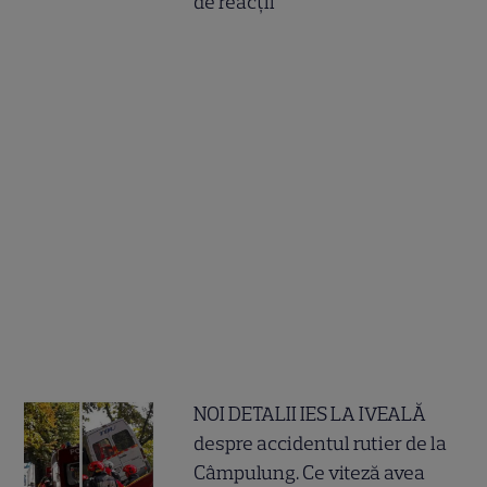
de reacții
NOI DETALII IES LA IVEALĂ
despre accidentul rutier de la
Câmpulung. Ce viteză avea