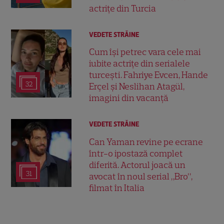
actrițe din Turcia
VEDETE STRĂINE
Cum își petrec vara cele mai
iubite actrițe din serialele
turcești. Fahriye Evcen, Hande
32
Erçel și Neslihan Atagül,
imagini din vacanță
VEDETE STRĂINE
Can Yaman revine pe ecrane
într-o ipostază complet
diferită. Actorul joacă un
31
avocat în noul serial „Bro”,
filmat în Italia