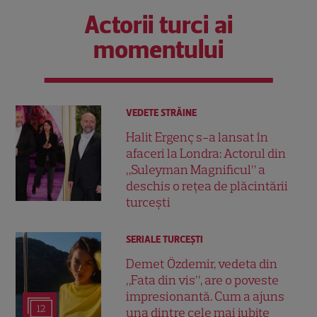
Actorii turci ai
momentului
VEDETE STRĂINE
Halit Ergenç s-a lansat în
afaceri la Londra: Actorul din
„Suleyman Magnificul” a
deschis o rețea de plăcintării
turcești
SERIALE TURCEŞTI
Demet Özdemir, vedeta din
„Fata din vis”, are o poveste
impresionantă. Cum a ajuns
12
una dintre cele mai iubite