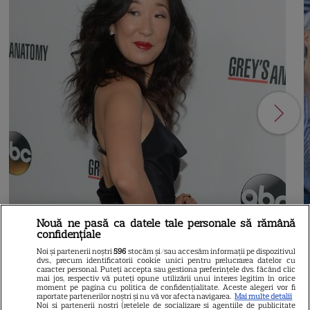
Nouă ne pasă ca datele tale personale să rămână
21
confidențiale
Noi și partenerii noștri
596
stocăm și/sau accesăm informații pe dispozitivul
dvs., precum identificatorii cookie unici pentru prelucrarea datelor cu
SERIALE AMERICANE
S
caracter personal. Puteți accepta sau gestiona preferințele dvs. făcând clic
mai jos, respectiv vă puteți opune utilizării unui interes legitim în orice
moment pe pagina cu politica de confidențialitate. Aceste alegeri vor fi
Sandra Oh dezvăluie de ce a
raportate partenerilor noștri și nu vă vor afecta navigarea.
Mai multe detalii
Noi si partenerii nostri (retelele de socializare si agentiile de publicitate