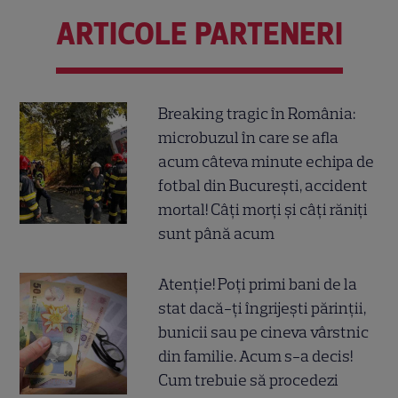
ARTICOLE PARTENERI
Breaking tragic în România:
microbuzul în care se afla
acum câteva minute echipa de
fotbal din București, accident
mortal! Câți morți și câți răniți
sunt până acum
Atenție! Poți primi bani de la
stat dacă-ți îngrijești părinții,
bunicii sau pe cineva vârstnic
din familie. Acum s-a decis!
Cum trebuie să procedezi