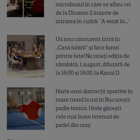
microbuzul în care se aflau cei
de la Dinamo 2 înainte de
intrarea în curbă: "A venit în..."
Un nou concurent intră în
„Casa iubirii” și face furori
printre fete! Nu ratați ediția de
sâmbătă, 1 august, difuzată de
la 16:00 și 19:00, la Kanal D
Harta unei distracții sportive în
mare trend la noi în București:
padle tennis. Unde găsești
cele mai bune terenuri de
padel din oraș