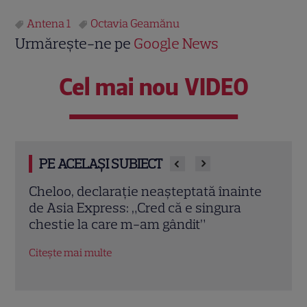
Antena 1
Octavia Geamănu
Urmărește-ne pe
Google News
Cel mai nou VIDEO
PE ACELAȘI SUBIECT
nte
Echipa roșie a câștigat la Poftiți pe la noi!
Iuli
Ce provocări le pregătește Nea Mărin
dimi
concurenților diseară
Ce s
Obse
Citește mai multe
Citeș