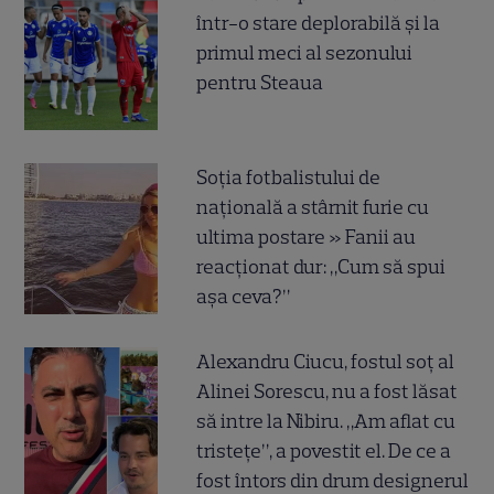
într-o stare deplorabilă și la
primul meci al sezonului
pentru Steaua
Soția fotbalistului de
națională a stârnit furie cu
ultima postare » Fanii au
reacționat dur: „Cum să spui
așa ceva?”
Alexandru Ciucu, fostul soț al
Alinei Sorescu, nu a fost lăsat
să intre la Nibiru. „Am aflat cu
tristețe”, a povestit el. De ce a
fost întors din drum designerul