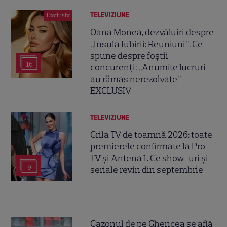
TELEVIZIUNE
Exclusiv
Oana Monea, dezvăluiri despre
„Insula Iubirii: Reuniuni”. Ce
spune despre foștii
16
concurenți: „Anumite lucruri
au rămas nerezolvate”
EXCLUSIV
TELEVIZIUNE
Grila TV de toamnă 2026: toate
premierele confirmate la Pro
TV și Antena 1. Ce show-uri și
9
seriale revin din septembrie
Gazonul de pe Ghencea se află