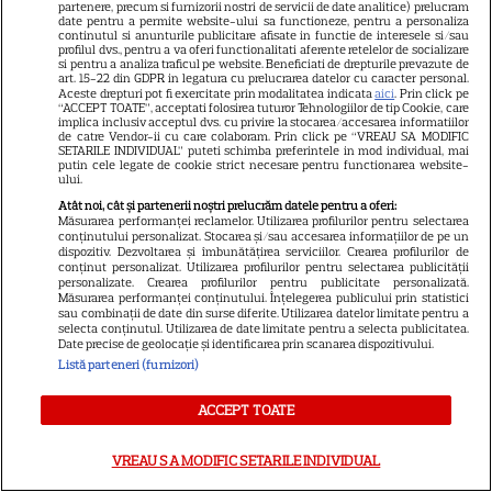
partenere, precum si furnizorii nostri de servicii de date analitice) prelucram
plecat din „Anatomia lui Grey”.
date pentru a permite website-ului sa functioneze, pentru a personaliza
continutul si anunturile publicitare afisate in functie de interesele si/sau
profilul dvs., pentru a va oferi functionalitati aferente retelelor de socializare
Discuția cu Shonda Rhimes
si pentru a analiza traficul pe website. Beneficiati de drepturile prevazute de
art. 15-22 din GDPR in legatura cu prelucrarea datelor cu caracter personal.
care a schimbat totul pentru
Aceste drepturi pot fi exercitate prin modalitatea indicata
aici
. Prin click pe
“ACCEPT TOATE”, acceptati folosirea tuturor Tehnologiilor de tip Cookie, care
implica inclusiv acceptul dvs. cu privire la stocarea/accesarea informatiilor
Cristina Yang
de catre Vendor-ii cu care colaboram. Prin click pe “VREAU SA MODIFIC
SETARILE INDIVIDUAL” puteti schimba preferintele in mod individual, mai
putin cele legate de cookie strict necesare pentru functionarea website-
ului.
Atât noi, cât și partenerii noștri prelucrăm datele pentru a oferi:
Măsurarea performanței reclamelor. Utilizarea profilurilor pentru selectarea
ARTICOLE PARTENERI
conținutului personalizat. Stocarea și/sau accesarea informațiilor de pe un
dispozitiv. Dezvoltarea și îmbunătățirea serviciilor. Crearea profilurilor de
conținut personalizat. Utilizarea profilurilor pentru selectarea publicității
personalizate. Crearea profilurilor pentru publicitate personalizată.
Măsurarea performanței conținutului. Înțelegerea publicului prin statistici
sau combinații de date din surse diferite. Utilizarea datelor limitate pentru a
selecta conținutul. Utilizarea de date limitate pentru a selecta publicitatea.
Date precise de geolocație și identificarea prin scanarea dispozitivului.
Horoscop 3 august 2026.
Listă parteneri (furnizori)
Gemenii primesc vești
contradictorii
ACCEPT TOATE
VREAU SA MODIFIC SETARILE INDIVIDUAL