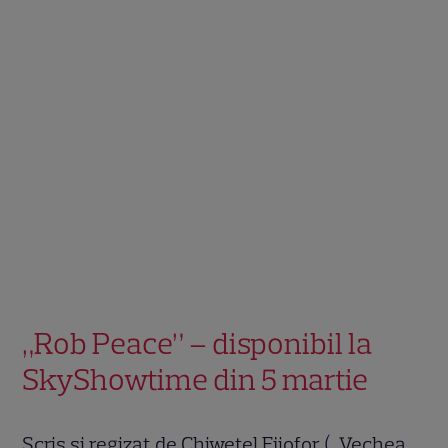
„Rob Peace” – disponibil la
SkyShowtime din 5 martie
Scris și regizat de Chiwetel Ejiofor („Vechea