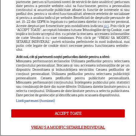
partenere, precum si furnizorii nostri de servicii de date analitice) prelucram
date pentru a permite website-ului sa functioneze, pentru a personaliza
galaxiei”) și partenerul său, robotul Herman
continutul si anunturile publicitare afisate in functie de interesele si/sau
profilul dvs., pentru a va oferi functionalitati aferente retelelor de socializare
(voce: Anthony Mackie).
si pentru a analiza traficul pe website. Beneficiati de drepturile prevazute de
art. 15-22 din GDPR in legatura cu prelucrarea datelor cu caracter personal.
Aceste drepturi pot fi exercitate prin modalitatea indicata
aici
. Prin click pe
“ACCEPT TOATE”, acceptati folosirea tuturor Tehnologiilor de tip Cookie, care
În noua societate, mascotele și roboții cu
implica inclusiv acceptul dvs. cu privire la stocarea/accesarea informatiilor
de catre Vendor-ii cu care colaboram. Prin click pe “VREAU SA MODIFIC
înfățișare de personaje din desene animate,
SETARILE INDIVIDUAL” puteti schimba preferintele in mod individual, mai
putin cele legate de cookie strict necesare pentru functionarea website-
ului.
aflați cândva în serviciul oamenilor, au fost
Atât noi, cât și partenerii noștri prelucrăm datele pentru a oferi:
exilați din cauza unei revolte eșuate.
Măsurarea performanței reclamelor. Utilizarea profilurilor pentru selectarea
conținutului personalizat. Stocarea și/sau accesarea informațiilor de pe un
Ambițiosul film regizat de frații Anthony și
dispozitiv. Dezvoltarea și îmbunătățirea serviciilor. Crearea profilurilor de
conținut personalizat. Utilizarea profilurilor pentru selectarea publicității
personalizate. Crearea profilurilor pentru publicitate personalizată.
Joe Russo („The Grey Man”, franciza
Măsurarea performanței conținutului. Înțelegerea publicului prin statistici
sau combinații de date din surse diferite. Utilizarea datelor limitate pentru a
„Răzbunătorii”), cu o distribuție de marcă,
selecta conținutul. Utilizarea de date limitate pentru a selecta publicitatea.
Date precise de geolocație și identificarea prin scanarea dispozitivului.
explorează relația oamenilor cu roboții,
Listă parteneri (furnizori)
dintr-o perspectivă care combină aventura,
ACCEPT TOATE
speranța și încrederea strecurate printre
VREAU SA MODIFIC SETARILE INDIVIDUAL
nenumăratele pericole ale acestei distopii