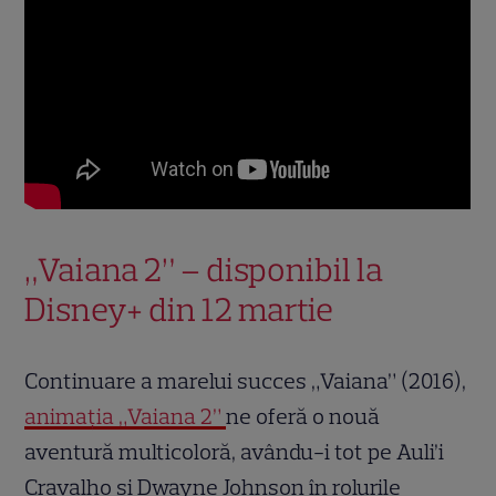
„Vaiana 2” – disponibil la
Disney+ din 12 martie
Continuare a marelui succes „Vaiana” (2016),
animația „Vaiana 2”
ne oferă o nouă
aventură multicoloră, avându-i tot pe Auli’i
Cravalho și Dwayne Johnson în rolurile