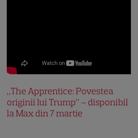
„The Apprentice: Povestea
originii lui Trump” – disponibil
la Max din 7 martie