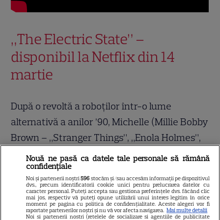
„The Electric State” –
disponibil la Netflix din 14
martie
După o revoltă a roboților într-o lume
alternativă a anilor ’90, Michelle (Millie Bobby
Brown – „Stranger Things”, „Enola Holmes”,
„Domnița”), o adolescentă orfană, cutreieră
Nouă ne pasă ca datele tale personale să rămână
confidențiale
Vestul american în căutarea fratelui ei mai
Noi și partenerii noștri
596
stocăm și/sau accesăm informații pe dispozitivul
mic, împreună cu un robot inspirat de
dvs., precum identificatorii cookie unici pentru prelucrarea datelor cu
caracter personal. Puteți accepta sau gestiona preferințele dvs. făcând clic
mai jos, respectiv vă puteți opune utilizării unui interes legitim în orice
desenele animate, un contrabandist pe
moment pe pagina cu politica de confidențialitate. Aceste alegeri vor fi
raportate partenerilor noștri și nu vă vor afecta navigarea.
Mai multe detalii
nume Keats (Chris Pratt – „Gardienii
Noi si partenerii nostri (retelele de socializare si agentiile de publicitate