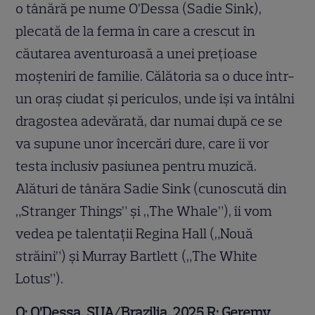
o tânără pe nume O’Dessa (Sadie Sink),
plecată de la ferma în care a crescut în
căutarea aventuroasă a unei prețioase
moșteniri de familie. Călătoria sa o duce într-
un oraș ciudat și periculos, unde își va întâlni
dragostea adevărată, dar numai după ce se
va supune unor încercări dure, care îi vor
testa inclusiv pasiunea pentru muzică.
Alături de tânăra Sadie Sink (cunoscută din
„Stranger Things” și „The Whale”), îi vom
vedea pe talentații Regina Hall („Nouă
străini”) și Murray Bartlett („The White
Lotus”).
O:
O’
Dessa, SU
A/Brazilia, 2025
R: Geremy