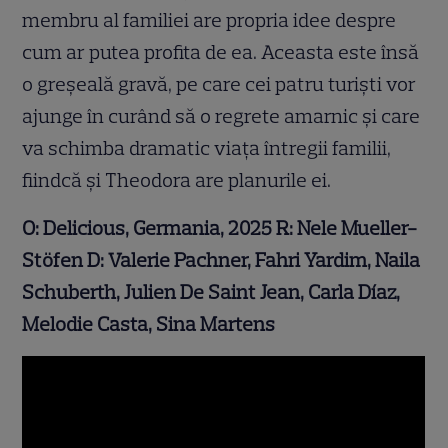
membru al familiei are propria idee despre
cum ar putea profita de ea. Aceasta este însă
o greșeală gravă, pe care cei patru turiști vor
ajunge în curând să o regrete amarnic și care
va schimba dramatic viața întregii familii,
fiindcă și Theodora are planurile ei.
O: Delicious, Germania, 2025 R: Nele Mueller-
St
ö
fen D:
Valerie Pachner,
Fahri Yardim,
Naila
Schuberth,
Julien De Saint Jean,
Carla D
í
az
,
Melodie Casta, Sina Martens