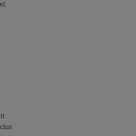
el
nt
nclus