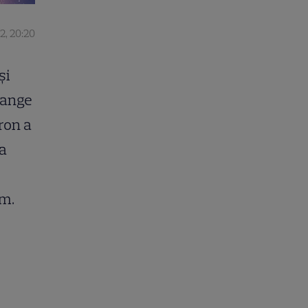
2, 20:20
și
range
ron a
ea
om.