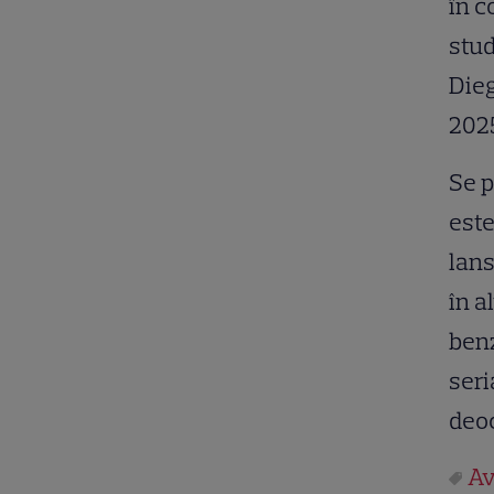
în c
stud
Dieg
202
Se p
este
lans
în a
benz
seri
deoc
Av