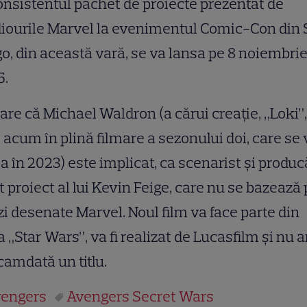
onsistentul pachet de proiecte prezentat de
iourile Marvel la evenimentul Comic-Con din
o, din această vară, se va lansa pe 8 noiembri
5.
are că Michael Waldron (a cărui creație, „Loki”,
 acum în plină filmare a sezonului doi, care se 
a în 2023) este implicat, ca scenarist și produc
lt proiect al lui Kevin Feige, care nu se bazează
i desenate Marvel. Noul film va face parte din
a „Star Wars”, va fi realizat de Lucasfilm și nu a
amdată un titlu.
engers
Avengers Secret Wars