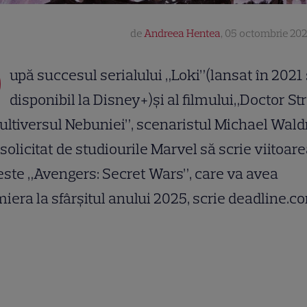
de
Andreea Hentea
,
05 octombrie 202
D
upă succesul serialului „Loki”(lansat în 2021 
disponibil la Disney+)și al filmului„Doctor St
ultiversul Nebuniei”, scenaristul Michael Wald
 solicitat de studiourile Marvel să scrie viitoar
ste „Avengers: Secret Wars”, care va avea
iera la sfârșitul anului 2025, scrie deadline.c