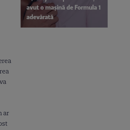
avut o mașină de Formula 1
adevărată
erea
area
 va
m ar
ost