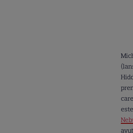
Mich
(lan
Hidd
prem
care
este
Neb
avut