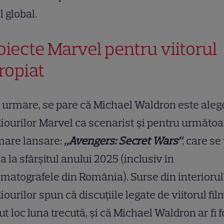
l global.
oiecte Marvel pentru viitorul
ropiat
 urmare, se pare că Michael Waldron este aleg
iourilor Marvel ca scenarist și pentru următo
mare lansare:
„Avengers: Secret Wars”
, care se
a la sfârșitul anului 2025 (inclusiv în
matografele din România). Surse din interiorul
iourilor spun că discuțiile legate de viitorul fil
vut loc luna trecută, și că Michael Waldron ar fi f