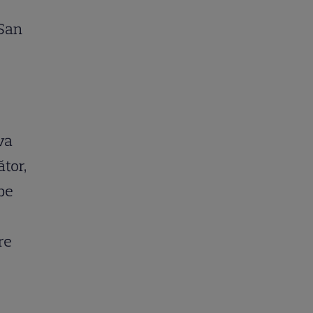
 San
e
va
ător,
 pe
re