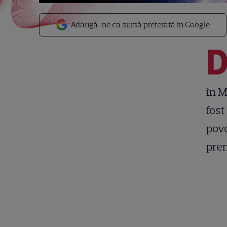
Adaugă-ne ca sursă preferată în Google
în M
fost
pove
prem