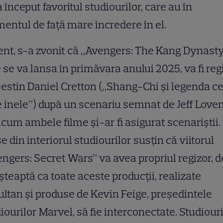
a început favoritul studiourilor, care au în
ntul de față mare încredere în el.
nt, s-a zvonit că „Avengers: The Kang Dynasty
 se va lansa în primăvara anului 2025, va fi reg
estin Daniel Cretton („Shang-Chi și legenda ce
 inele”) după un scenariu semnat de Jeff Love
acum ambele filme și-ar fi asigurat scenariștii.
e din interiorul studiourilor susțin că viitorul
ngers: Secret Wars” va avea propriul regizor, d
șteaptă ca toate aceste producții, realizate
ltan și produse de Kevin Feige, președintele
iourilor Marvel, să fie interconectate. Studiour