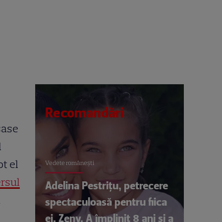
Recomandări
șase
l
t el
Vedete româneşti
ersul
Adelina Pestrițu, petrecere
a
spectaculoasă pentru fiica
ei, Zeny. A împlinit 8 ani și a