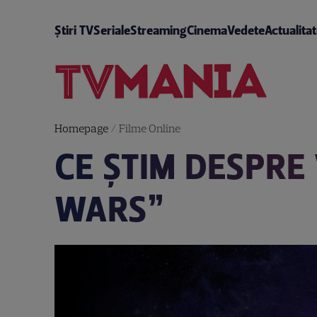
Știri TV
Seriale
Streaming
Cinema
Vedete
Actualita
Homepage
/
Filme Online
CE ȘTIM DESPRE
WARS”