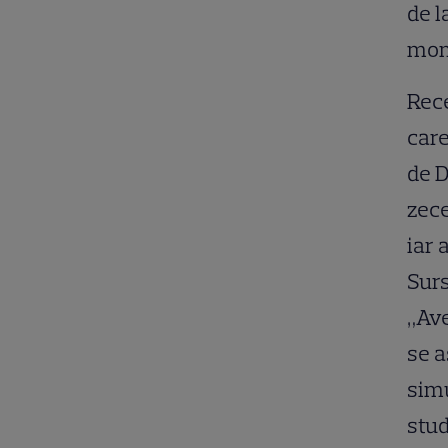
de l
mome
Rece
care
de D
zece
iar 
Surs
„Ave
se a
simu
stud