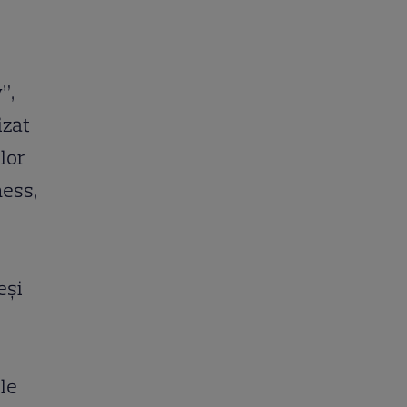
”,
izat
lor
ness,
eși
ile