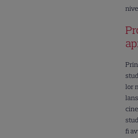
nive
Pr
ap
Prin
stud
lor 
lans
cine
stud
fi a