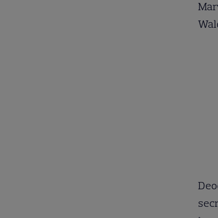
Marv
Wal
Deoc
secr