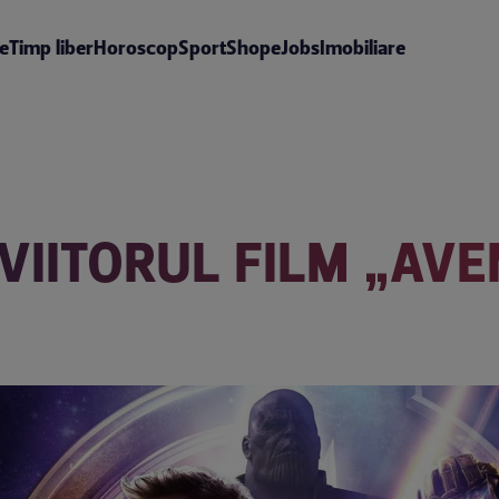
te
Timp liber
Horoscop
Sport
Shop
eJobs
Imobiliare
 VIITORUL FILM „AV