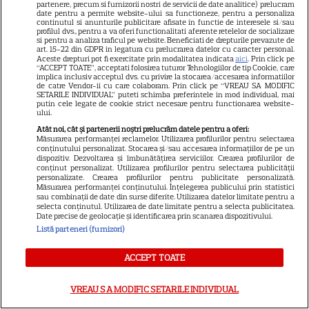
Primele imagini de la nunta
partenere, precum si furnizorii nostri de servicii de date analitice) prelucram
date pentru a permite website-ului sa functioneze, pentru a personaliza
Damlei Sönmez. Actrița din
continutul si anunturile publicitare afisate in functie de interesele si/sau
profilul dvs., pentru a va oferi functionalitati aferente retelelor de socializare
„Legea familiei” s-a căsătorit
si pentru a analiza traficul pe website. Beneficiati de drepturile prevazute de
13
într-o ceremonie discretă la
art. 15-22 din GDPR in legatura cu prelucrarea datelor cu caracter personal.
Aceste drepturi pot fi exercitate prin modalitatea indicata
aici
. Prin click pe
Istanbul
“ACCEPT TOATE”, acceptati folosirea tuturor Tehnologiilor de tip Cookie, care
implica inclusiv acceptul dvs. cu privire la stocarea/accesarea informatiilor
de catre Vendor-ii cu care colaboram. Prin click pe “VREAU SA MODIFIC
SETARILE INDIVIDUAL” puteti schimba preferintele in mod individual, mai
putin cele legate de cookie strict necesare pentru functionarea website-
ului.
Atât noi, cât și partenerii noștri prelucrăm datele pentru a oferi:
ARTICOLE PARTENERI
Măsurarea performanței reclamelor. Utilizarea profilurilor pentru selectarea
conținutului personalizat. Stocarea și/sau accesarea informațiilor de pe un
dispozitiv. Dezvoltarea și îmbunătățirea serviciilor. Crearea profilurilor de
conținut personalizat. Utilizarea profilurilor pentru selectarea publicității
personalizate. Crearea profilurilor pentru publicitate personalizată.
Măsurarea performanței conținutului. Înțelegerea publicului prin statistici
sau combinații de date din surse diferite. Utilizarea datelor limitate pentru a
Tragedia înfiorătoare a
selecta conținutul. Utilizarea de date limitate pentru a selecta publicitatea.
Date precise de geolocație și identificarea prin scanarea dispozitivului.
momentului în România!
Listă parteneri (furnizori)
Artista noastră și-a luat Adio
ACCEPT TOATE
pe Facebook și a murit! Am
aflat chiar acum și nu ne mai
VREAU SA MODIFIC SETARILE INDIVIDUAL
revenim din șoc! Ce i s-a