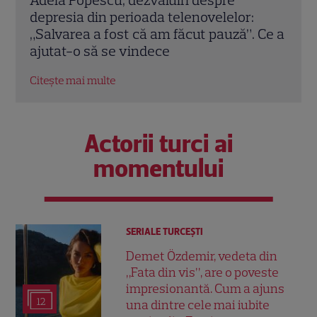
refăcut scena celebră din „Clona”. Jade și
una 
 Ce a
Lucas au emoționat fanii după 20 de ani
toat
Citește mai multe
Citeș
Actorii turci ai
momentului
SERIALE TURCEŞTI
Demet Özdemir, vedeta din
„Fata din vis”, are o poveste
impresionantă. Cum a ajuns
12
una dintre cele mai iubite