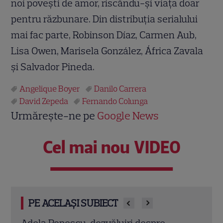
noi povești de amor, riscându-și viața doar
pentru răzbunare. Din distribuția serialului
mai fac parte, Robinson Díaz, Carmen Aub,
Lisa Owen, Marisela González, África Zavala
și Salvador Pineda.
Angelique Boyer
Danilo Carrera
David Zepeda
Fernando Colunga
Urmărește-ne pe
Google News
Cel mai nou VIDEO
PE ACELAȘI SUBIECT
Giovanna Antonelli și Murilo Benício au
Îi ma