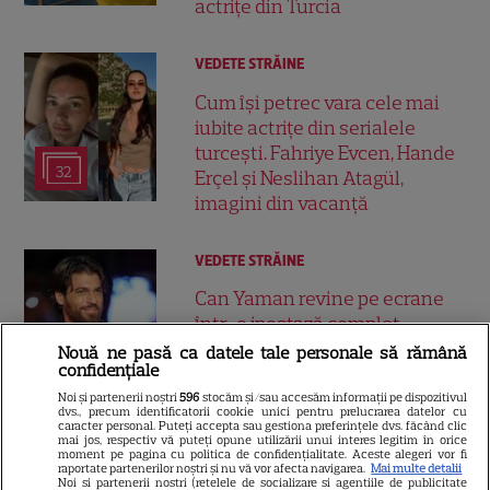
actrițe din Turcia
VEDETE STRĂINE
Cum își petrec vara cele mai
iubite actrițe din serialele
turcești. Fahriye Evcen, Hande
32
Erçel și Neslihan Atagül,
imagini din vacanță
VEDETE STRĂINE
Can Yaman revine pe ecrane
într-o ipostază complet
diferită. Actorul joacă un
Nouă ne pasă ca datele tale personale să rămână
31
confidențiale
avocat în noul serial „Bro”,
filmat în Italia
Noi și partenerii noștri
596
stocăm și/sau accesăm informații pe dispozitivul
dvs., precum identificatorii cookie unici pentru prelucrarea datelor cu
caracter personal. Puteți accepta sau gestiona preferințele dvs. făcând clic
mai jos, respectiv vă puteți opune utilizării unui interes legitim în orice
moment pe pagina cu politica de confidențialitate. Aceste alegeri vor fi
VEDETE STRĂINE
raportate partenerilor noștri și nu vă vor afecta navigarea.
Mai multe detalii
Noi si partenerii nostri (retelele de socializare si agentiile de publicitate