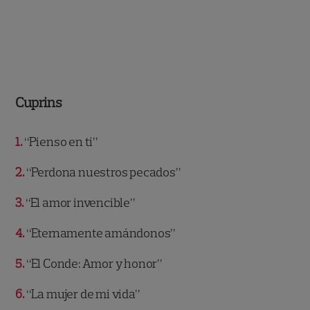
Cuprins
1
“Pienso en ti”
2
“Perdona nuestros pecados”
3
“El amor invencible”
4
“Eternamente amándonos”
5
“El Conde: Amor y honor”
6
“La mujer de mi vida”