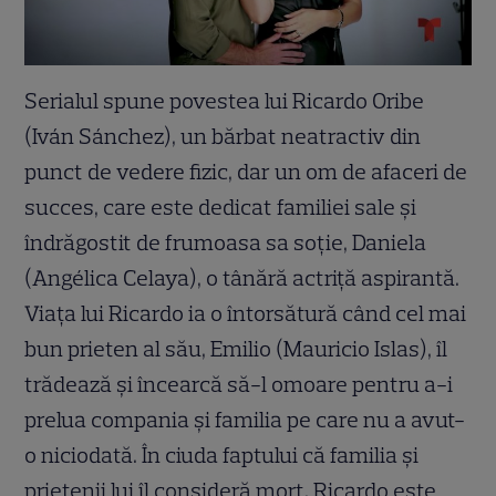
Serialul spune povestea lui Ricardo Oribe
(Iván Sánchez), un bărbat neatractiv din
punct de vedere fizic, dar un om de afaceri de
succes, care este dedicat familiei sale și
îndrăgostit de frumoasa sa soție, Daniela
(Angélica Celaya), o tânără actriță aspirantă.
Viața lui Ricardo ia o întorsătură când cel mai
bun prieten al său, Emilio (Mauricio Islas), îl
trădează și încearcă să-l omoare pentru a-i
prelua compania și familia pe care nu a avut-
o niciodată. În ciuda faptului că familia și
prietenii lui îl consideră mort, Ricardo este