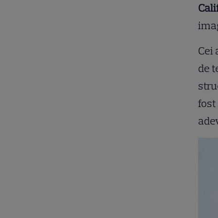
Cali
imag
Cei 
de t
stru
fost
adev