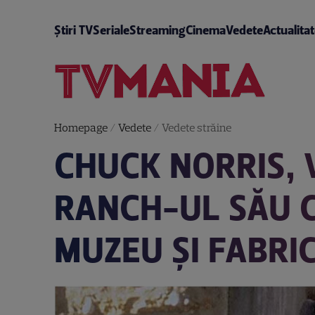
Știri TV
Seriale
Streaming
Cinema
Vedete
Actualita
Homepage
/
Vedete
/
Vedete străine
CHUCK NORRIS, 
RANCH-UL SĂU C
MUZEU ȘI FABRI