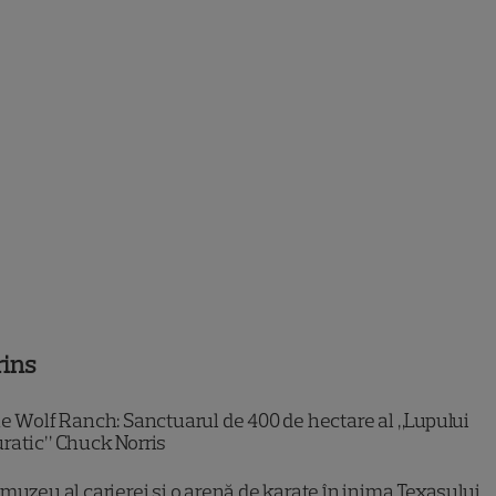
rins
e Wolf Ranch: Sanctuarul de 400 de hectare al „Lupului
ratic” Chuck Norris
muzeu al carierei și o arenă de karate în inima Texasului