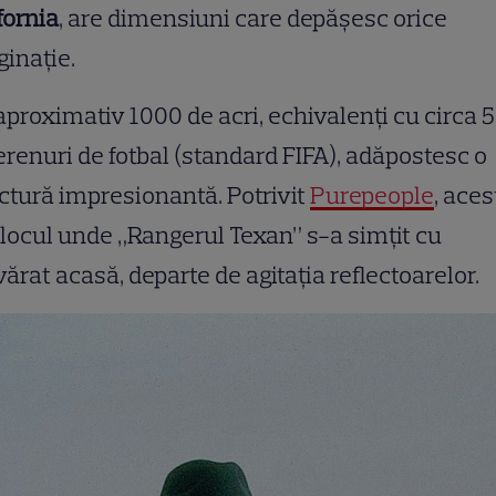
fornia
, are dimensiuni care depășesc orice
inație.
aproximativ 1000 de acri, echivalenți cu circa 
erenuri de fotbal (standard FIFA), adăpostesc o
ctură impresionantă. Potrivit
Purepeople
, aces
 locul unde „Rangerul Texan” s-a simțit cu
ărat acasă, departe de agitația reflectoarelor.