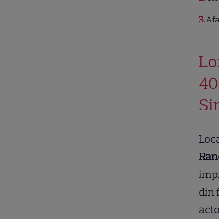
3
Afa
Lo
40
Si
Loca
Ran
impr
din 
acto