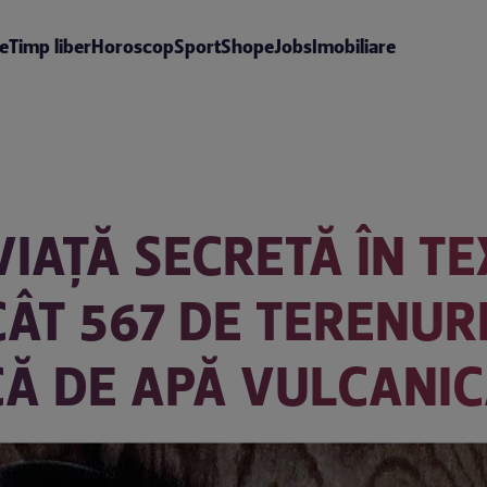
te
Timp liber
Horoscop
Sport
Shop
eJobs
Imobiliare
VIAȚĂ SECRETĂ ÎN T
ÂT 567 DE TERENURI
CĂ DE APĂ VULCANI