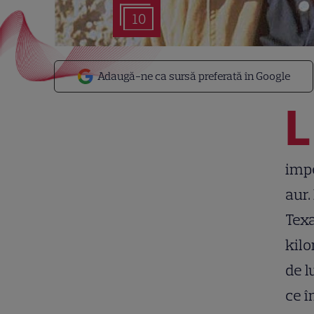
10
Adaugă-ne ca sursă preferată în Google
L
impe
aur.
Texa
kilo
de l
ce î