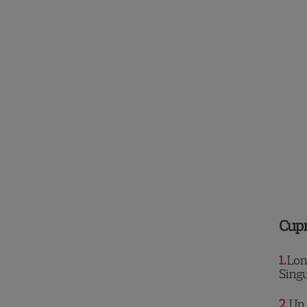
Cup
1
Lon
Singu
2
Un 