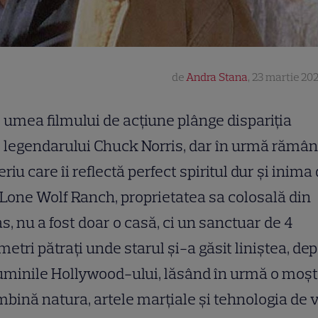
de
Andra Stana
,
23 martie 202
umea filmului de acțiune plânge dispariția
legendarului Chuck Norris, dar în urmă rămâ
riu care îi reflectă perfect spiritul dur și inima
 Lone Wolf Ranch, proprietatea sa colosală din
s, nu a fost doar o casă, ci un sanctuar de 4
metri pătrați unde starul și-a găsit liniștea, de
uminile Hollywood-ului, lăsând în urmă o moș
mbină natura, artele marțiale și tehnologia de v