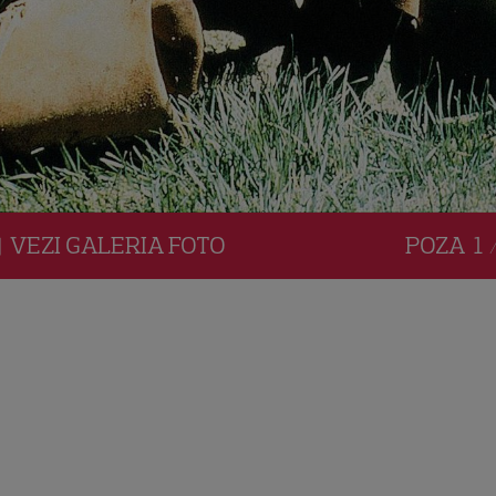
VEZI
GALERIA
FOTO
POZA
1 