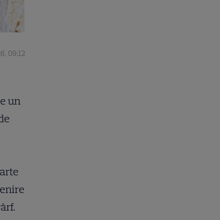
6, 09:12
ne un
 de
parte
tenire
ârf.