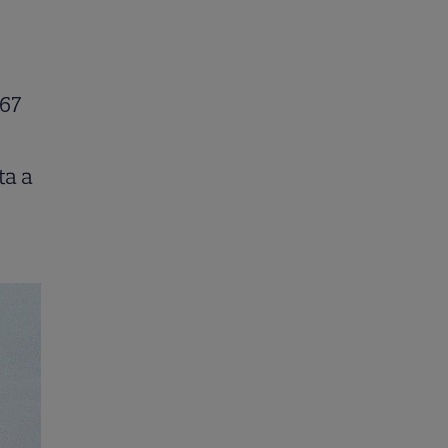
567
ta a