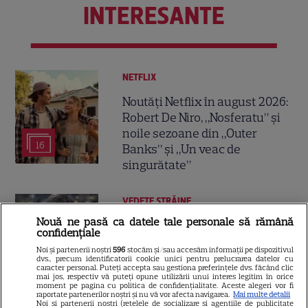
INTERESANTE
NETFLIX
Noutăți Netflix în august 2026:
Robert De Niro, „Nosferatu” și
noile sezoane din „Outer
16
Banks” și „Un veac de
singurătate”
VEDETE STRĂINE
Nouă ne pasă ca datele tale personale să rămână
Sean Astin din „Stăpânul
confidențiale
Inelelor” a fost nevoit să își
Noi și partenerii noștri
596
stocăm și/sau accesăm informații pe dispozitivul
vândă casa din cauza
dvs., precum identificatorii cookie unici pentru prelucrarea datelor cu
caracter personal. Puteți accepta sau gestiona preferințele dvs. făcând clic
14
salariului mic: Câți bani a
mai jos, respectiv vă puteți opune utilizării unui interes legitim în orice
moment pe pagina cu politica de confidențialitate. Aceste alegeri vor fi
primit de fapt
raportate partenerilor noștri și nu vă vor afecta navigarea.
Mai multe detalii
Noi si partenerii nostri (retelele de socializare si agentiile de publicitate