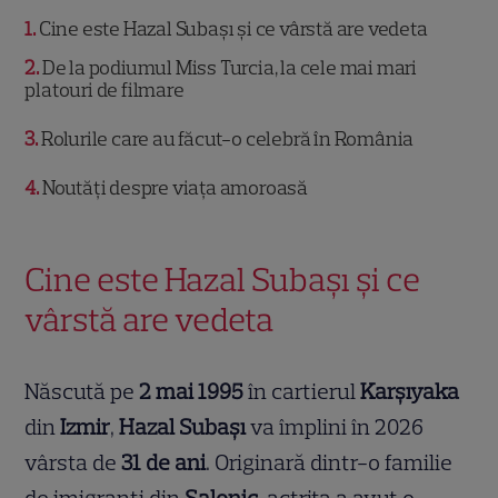
1
Cine este Hazal Subaşı și ce vârstă are vedeta
2
De la podiumul Miss Turcia, la cele mai mari
platouri de filmare
3
Rolurile care au făcut-o celebră în România
4
Noutăți despre viața amoroasă
Cine este Hazal Subaşı și ce
vârstă are vedeta
Născută pe
2 mai 1995
în cartierul
Karşıyaka
din
Izmir
,
Hazal Subaşı
va împlini în 2026
vârsta de
31 de ani
. Originară dintr-o familie