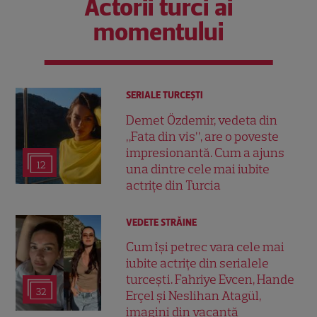
Actorii turci ai
momentului
SERIALE TURCEŞTI
Demet Özdemir, vedeta din
„Fata din vis”, are o poveste
impresionantă. Cum a ajuns
12
una dintre cele mai iubite
actrițe din Turcia
VEDETE STRĂINE
Cum își petrec vara cele mai
iubite actrițe din serialele
turcești. Fahriye Evcen, Hande
32
Erçel și Neslihan Atagül,
imagini din vacanță