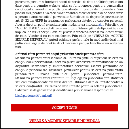
partenere, precum si furnizorii nostri de servicii de date analitice) prelucram
date pentru a permite website-ului sa functioneze, pentru a personaliza
VEDETE STRĂINE
continutul si anunturile publicitare afisate in functie de interesele si/sau
profilul dvs., pentru a va oferi functionalitati aferente retelelor de socializare
Elon Musk, atac la adresa
si pentru a analiza traficul pe website. Beneficiati de drepturile prevazute de
art. 15-22 din GDPR in legatura cu prelucrarea datelor cu caracter personal.
regizorului premiat cu Oscar
Aceste drepturi pot fi exercitate prin modalitatea indicata
aici
. Prin click pe
“ACCEPT TOATE”, acceptati folosirea tuturor Tehnologiilor de tip Cookie, care
care a realizat documentarul
implica inclusiv acceptul dvs. cu privire la stocarea/accesarea informatiilor
14
despre viața sa. Filmul are 232
de catre Vendor-ii cu care colaboram. Prin click pe “VREAU SA MODIFIC
SETARILE INDIVIDUAL” puteti schimba preferintele in mod individual, mai
de minute
putin cele legate de cookie strict necesare pentru functionarea website-
ului.
Atât noi, cât și partenerii noștri prelucrăm datele pentru a oferi:
Măsurarea performanței reclamelor. Utilizarea profilurilor pentru selectarea
VEDETE STRĂINE
conținutului personalizat. Stocarea și/sau accesarea informațiilor de pe un
dispozitiv. Dezvoltarea și îmbunătățirea serviciilor. Crearea profilurilor de
Marvel are un nou Black
conținut personalizat. Utilizarea profilurilor pentru selectarea publicității
Panther. David Jonsson preia
personalizate. Crearea profilurilor pentru publicitate personalizată.
Măsurarea performanței conținutului. Înțelegerea publicului prin statistici
moștenirea lui Chadwick
sau combinații de date din surse diferite. Utilizarea datelor limitate pentru a
selecta conținutul. Utilizarea de date limitate pentru a selecta publicitatea.
3
Boseman
Date precise de geolocație și identificarea prin scanarea dispozitivului.
Listă parteneri (furnizori)
VEDETE STRĂINE
ACCEPT TOATE
Ryan Gosling este noul Ghost
VREAU SA MODIFIC SETARILE INDIVIDUAL
Rider din Universul Marvel.