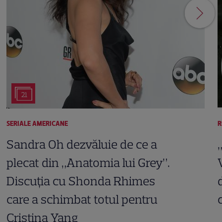
21
SERIALE AMERICANE
R
Sandra Oh dezvăluie de ce a
plecat din „Anatomia lui Grey”.
Discuția cu Shonda Rhimes
care a schimbat totul pentru
Cristina Yang