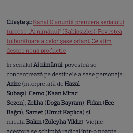
Citește și:
Kanal D anunță premiera serialului
turcesc „Ai nimănui” (Sahipsizler): Povestea
tulburătoare a celor șase orfani. Ce știm
despre noua producție
În serialul
Ai nimănui
, povestea se
concentrează pe destinele a șase personaje:
Azize
(interpretată de
Hazal
Subaşı
),
Cemo
(
Kaan Mirac
Sezen
),
Zeliha
(
Doğa Bayram
),
Fidan
(
Ece
Bağcı
),
Samet
(
Umut Kaplıca
) și
micuța
Balım
(
Züleyha Yıldız
). Viețile
acestora se schimbă radical într-o noapte