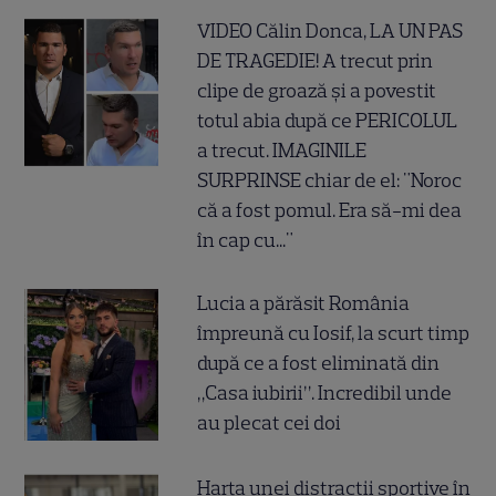
VIDEO Călin Donca, LA UN PAS
DE TRAGEDIE! A trecut prin
clipe de groază și a povestit
totul abia după ce PERICOLUL
a trecut. IMAGINILE
SURPRINSE chiar de el: "Noroc
că a fost pomul. Era să-mi dea
în cap cu..."
Lucia a părăsit România
împreună cu Iosif, la scurt timp
după ce a fost eliminată din
„Casa iubirii”. Incredibil unde
au plecat cei doi
Harta unei distracții sportive în