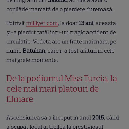
de imigranți din
Salonic
, actrița a avut o
copilărie marcată de o pierdere dureroasă.
Potrivit
milliyet.com
, la doar
13 ani
, aceasta
și-a pierdut tatăl într-un tragic accident de
circulație. Vedeta are un frate mai mare, pe
nume
Batuhan
, care i-a fost alături în cele
mai grele momente.
De la podiumul Miss Turcia, la
cele mai mari platouri de
filmare
Ascensiunea sa a început în anul
2015
, când
a ocupat locul al treilea la prestigiosul