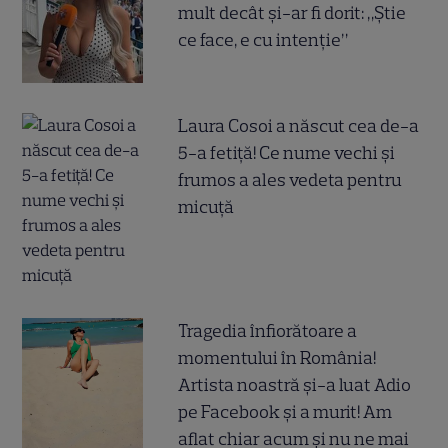
mult decât și-ar fi dorit: „Știe
ce face, e cu intenție”
Laura Cosoi a născut cea de-a
5-a fetiță! Ce nume vechi și
frumos a ales vedeta pentru
micuță
Tragedia înfiorătoare a
momentului în România!
Artista noastră și-a luat Adio
pe Facebook și a murit! Am
aflat chiar acum și nu ne mai