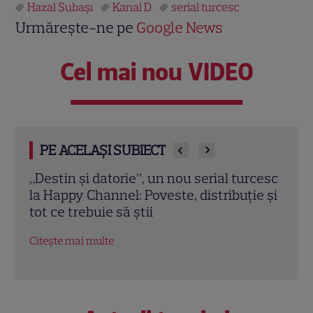
Hazal Subaşı
Kanal D
serial turcesc
Urmărește-ne pe
Google News
Cel mai nou VIDEO
PE ACELAȘI SUBIECT
rcesc
„Eu nu mă pot opri din fredonat!”
„Am 
e și
Andreea Mantea, anunț major despre
psih
noul proiect Casa iubirii
desp
Citește mai multe
Citeș