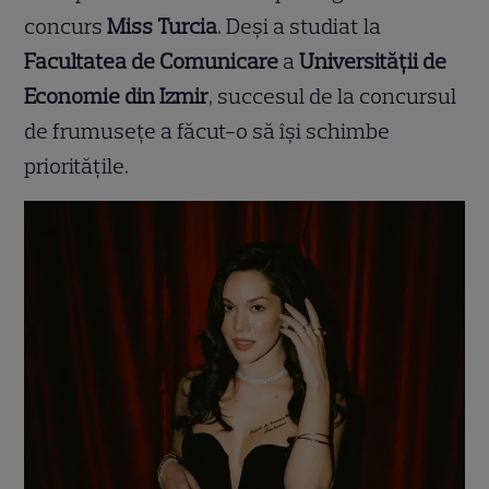
concurs
Miss Turcia
. Deși a studiat la
Facultatea de Comunicare
a
Universității de
Economie din Izmir
, succesul de la concursul
de frumusețe a făcut-o să își schimbe
prioritățile.