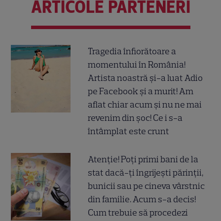
ARTICOLE PARTENERI
Tragedia înfiorătoare a
momentului în România!
Artista noastră și-a luat Adio
pe Facebook și a murit! Am
aflat chiar acum și nu ne mai
revenim din șoc! Ce i s-a
întâmplat este crunt
Atenție! Poți primi bani de la
stat dacă-ți îngrijești părinții,
bunicii sau pe cineva vârstnic
din familie. Acum s-a decis!
Cum trebuie să procedezi