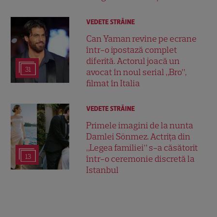
VEDETE STRĂINE
Can Yaman revine pe ecrane
într-o ipostază complet
diferită. Actorul joacă un
31
avocat în noul serial „Bro”,
filmat în Italia
VEDETE STRĂINE
Primele imagini de la nunta
Damlei Sönmez. Actrița din
„Legea familiei” s-a căsătorit
13
într-o ceremonie discretă la
Istanbul