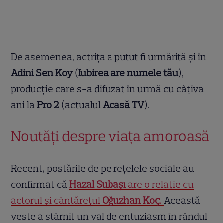
De asemenea, actrița a putut fi urmărită și în
Adini Sen Koy
(
Iubirea are numele tău
),
producție care s-a difuzat în urmă cu câțiva
ani la
Pro 2
(actualul
Acasă TV
).
Noutăți despre viața amoroasă
Recent, postările de pe rețelele sociale au
confirmat că
Hazal Subaşı
are o relație cu
actorul și cântărețul
Oğuzhan Koç
.
Această
veste a stârnit un val de entuziasm în rândul