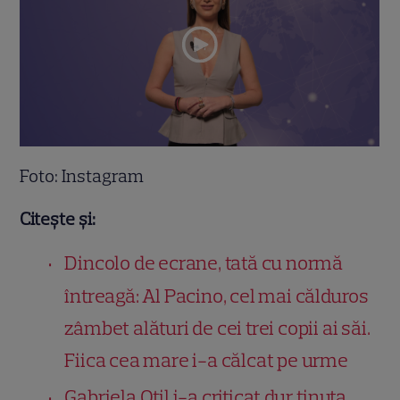
Foto: Instagram
Citește și:
Dincolo de ecrane, tată cu normă
întreagă: Al Pacino, cel mai călduros
zâmbet alături de cei trei copii ai săi.
Fiica cea mare i-a călcat pe urme
Gabriela Oțil i-a criticat dur ținuta