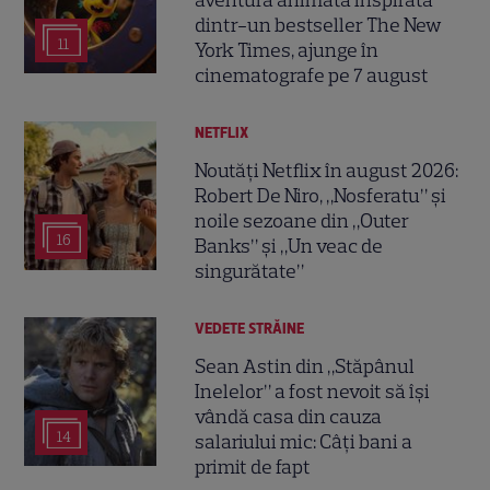
dintr-un bestseller The New
11
York Times, ajunge în
cinematografe pe 7 august
NETFLIX
Noutăți Netflix în august 2026:
Robert De Niro, „Nosferatu” și
noile sezoane din „Outer
16
Banks” și „Un veac de
singurătate”
VEDETE STRĂINE
Sean Astin din „Stăpânul
Inelelor” a fost nevoit să își
vândă casa din cauza
14
salariului mic: Câți bani a
primit de fapt