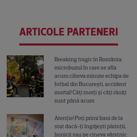
ARTICOLE PARTENERI
Breaking tragic în România:
microbuzul în care se afla
acum câteva minute echipa de
fotbal din București, accident
mortal! Câți morți și câți răniți
sunt până acum
Atenție! Poți primi bani de la
stat dacă-ți îngrijești părinții,
bunicii sau pe cineva vârstnic