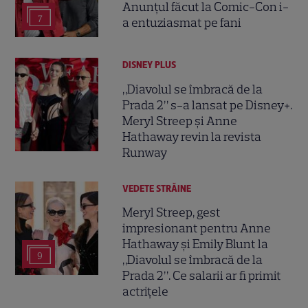
Anunțul făcut la Comic-Con i-
7
a entuziasmat pe fani
DISNEY PLUS
„Diavolul se îmbracă de la
Prada 2” s-a lansat pe Disney+.
Meryl Streep și Anne
Hathaway revin la revista
Runway
VEDETE STRĂINE
Meryl Streep, gest
impresionant pentru Anne
Hathaway și Emily Blunt la
9
„Diavolul se îmbracă de la
Prada 2”. Ce salarii ar fi primit
actrițele