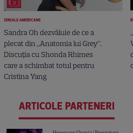
21
SERIALE AMERICANE
R
Sandra Oh dezvăluie de ce a
plecat din „Anatomia lui Grey”.
Discuția cu Shonda Rhimes
care a schimbat totul pentru
Cristina Yang
ARTICOLE PARTENERI
Horoscop Urania | Previziuni