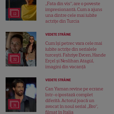
„Fata din vis”, are o poveste
impresionantă. Cum a ajuns
12
una dintre cele mai iubite
actrițe din Turcia
VEDETE STRĂINE
Cum își petrec vara cele mai
iubite actrițe din serialele
turcești. Fahriye Evcen, Hande
32
Erçel și Neslihan Atagül,
imagini din vacanță
VEDETE STRĂINE
Can Yaman revine pe ecrane
într-o ipostază complet
diferită. Actorul joacă un
31
avocat în noul serial „Bro”,
filmat în Italia