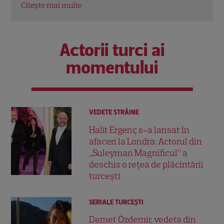
Citește mai multe
Citeș
Actorii turci ai
momentului
VEDETE STRĂINE
Halit Ergenç s-a lansat în
afaceri la Londra: Actorul din
„Suleyman Magnificul” a
deschis o rețea de plăcintării
turcești
SERIALE TURCEŞTI
Demet Özdemir, vedeta din