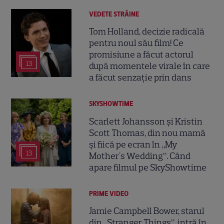
VEDETE STRĂINE
Tom Holland, decizie radicală
pentru noul său film! Ce
promisiune a făcut actorul
13
după momentele virale în care
a făcut senzație prin dans
SKYSHOWTIME
Scarlett Johansson și Kristin
Scott Thomas, din nou mamă
și fiică pe ecran în „My
13
Mother's Wedding”. Când
apare filmul pe SkyShowtime
PRIME VIDEO
Jamie Campbell Bower, starul
din „Stranger Things”, intră în