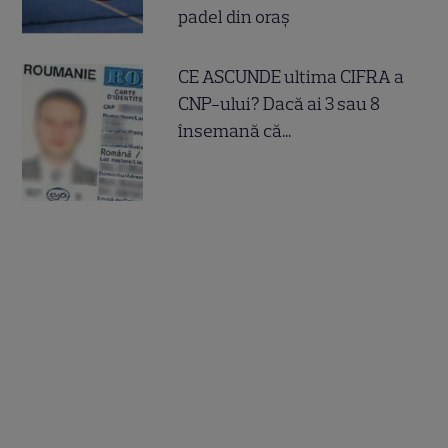
padel din oraș
CE ASCUNDE ultima CIFRA a
CNP-ului? Dacă ai 3 sau 8
însemană că...