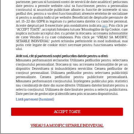
partenere, precum si furnizorii nostri de servicii de date analitice) prelucram
date pentru a permite website-ului sa functioneze, pentru a personaliza
O mai ții minte pe mama lui
continutul si anunturile publicitare afisate in functie de interesele si/sau
profilul dvs., pentru a va oferi functionalitati aferente retelelor de socializare
Stifler din „American Pie”?
si pentru a analiza traficul pe website. Beneficiati de drepturile prevazute de
art. 15-22 din GDPR in legatura cu prelucrarea datelor cu caracter personal.
Jennifer Coolidge, la 64 de ani,
Aceste drepturi pot fi exercitate prin modalitatea indicata
aici
. Prin click pe
7
dezvăluie greșeala pe care o
“ACCEPT TOATE”, acceptati folosirea tuturor Tehnologiilor de tip Cookie, care
implica inclusiv acceptul dvs. cu privire la stocarea/accesarea informatiilor
regretă și astăzi
de catre Vendor-ii cu care colaboram. Prin click pe “VREAU SA MODIFIC
SETARILE INDIVIDUAL” puteti schimba preferintele in mod individual, mai
putin cele legate de cookie strict necesare pentru functionarea website-
ului.
VEDETE ROMÂNEŞTI
Atât noi, cât și partenerii noștri prelucrăm datele pentru a oferi:
Măsurarea performanței reclamelor. Utilizarea profilurilor pentru selectarea
Cezar Ouatu a devenit tată
conținutului personalizat. Stocarea și/sau accesarea informațiilor de pe un
dispozitiv. Dezvoltarea și îmbunătățirea serviciilor. Crearea profilurilor de
pentru prima dată la 46 de ani.
conținut personalizat. Utilizarea profilurilor pentru selectarea publicității
Ce nume deosebit a ales
personalizate. Crearea profilurilor pentru publicitate personalizată.
Măsurarea performanței conținutului. Înțelegerea publicului prin statistici
4
pentru fetița lui
sau combinații de date din surse diferite. Utilizarea datelor limitate pentru a
selecta conținutul. Utilizarea de date limitate pentru a selecta publicitatea.
Date precise de geolocație și identificarea prin scanarea dispozitivului.
Listă parteneri (furnizori)
VEDETE STRĂINE
ACCEPT TOATE
Jennifer Garner, ieșire rară la
prânz cu fiica ei, Violet. Cum au
VREAU SA MODIFIC SETARILE INDIVIDUAL
fost surprinse cele două