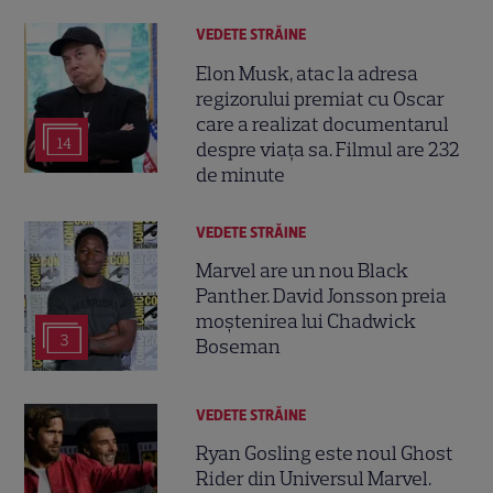
VEDETE STRĂINE
Elon Musk, atac la adresa
regizorului premiat cu Oscar
care a realizat documentarul
14
despre viața sa. Filmul are 232
de minute
VEDETE STRĂINE
Marvel are un nou Black
Panther. David Jonsson preia
moștenirea lui Chadwick
3
Boseman
VEDETE STRĂINE
Ryan Gosling este noul Ghost
Rider din Universul Marvel.