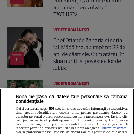
concurenți: „Anumite lucruri
au rămas nerezolvate”
EXCLUSIV
VEDETE ROMÂNEŞTI
Chef Orlando Zaharia și soția
lui, Mădălina, au împlinit 22 de
ani de căsnicie. Cum arătau în
11
ziua nunții și povestea lor de
iubire
VEDETE ROMÂNEŞTI
Cine este Cosmin Curticăpean,
Nouă ne pasă ca datele tale personale să rămână
soțul Laurei Cosoi. Afaceri,
confidențiale
vârstă și povestea de iubire
Noi și partenerii noștri
596
stocăm și/sau accesăm informații pe dispozitivul
dvs., precum identificatorii cookie unici pentru prelucrarea datelor cu
29
care durează de peste 10 ani
caracter personal. Puteți accepta sau gestiona preferințele dvs. făcând clic
mai jos, respectiv vă puteți opune utilizării unui interes legitim în orice
moment pe pagina cu politica de confidențialitate. Aceste alegeri vor fi
raportate partenerilor noștri și nu vă vor afecta navigarea.
Mai multe detalii
Noi si partenerii nostri (retelele de socializare si agentiile de publicitate
VEDETE STRĂINE