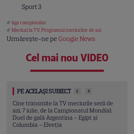
Sport 3
liga campionilor
Meciuri la TV. Programul meciurilor de azi
Urmărește-ne pe
Google News
Cel mai nou VIDEO
PE ACELAȘI SUBIECT
de
Cine transmite la TV meciurile serii de
Prim
l:
azi, 5 iulie, de la Campionatul Mondial:
Unive
Duel de gală Brazilia – Norvegia și Mexic
din 
– Anglia
al pa