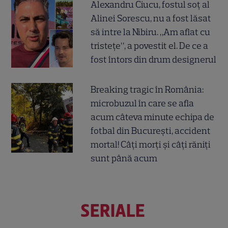
Alexandru Ciucu, fostul soț al
Alinei Sorescu, nu a fost lăsat
să intre la Nibiru. „Am aflat cu
tristețe”, a povestit el. De ce a
fost întors din drum designerul
Breaking tragic în România:
microbuzul în care se afla
acum câteva minute echipa de
fotbal din București, accident
mortal! Câți morți și câți răniți
sunt până acum
SERIALE