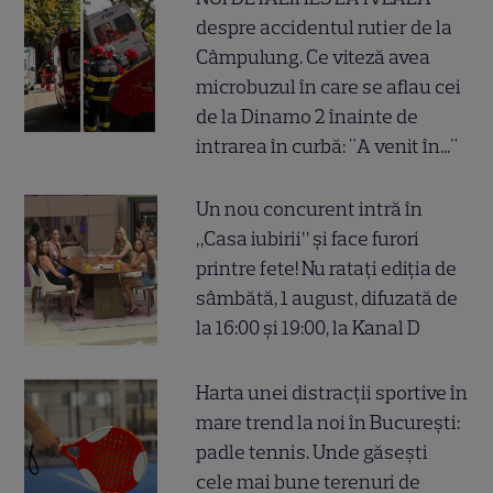
despre accidentul rutier de la
Câmpulung. Ce viteză avea
microbuzul în care se aflau cei
de la Dinamo 2 înainte de
intrarea în curbă: "A venit în..."
Un nou concurent intră în
„Casa iubirii” și face furori
printre fete! Nu ratați ediția de
sâmbătă, 1 august, difuzată de
la 16:00 și 19:00, la Kanal D
Harta unei distracții sportive în
mare trend la noi în București:
padle tennis. Unde găsești
cele mai bune terenuri de