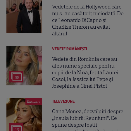
Vedetele de la Hollywood care
nu s-au căsătorit niciodată. De
ce Leonardo DiCaprio și
Charlize Theron au evitat
altarul
VEDETE ROMÂNEŞTI
Vedete din România care au
ales nume speciale pentru
copii: de la Nina, fetița Laurei
68
Cosoi, la Jessica lui Pepe și
Josephine a Ginei Pistol
TELEVIZIUNE
Exclusiv
Oana Monea, dezvăluiri despre
„Insula Iubirii: Reuniuni”. Ce
spune despre foștii
16