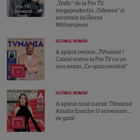
„Trafic” de la Pro TV,
megaproducția „Odiseea” și
secretele lui Reese
Witherspoon
ULTIMUL NUMĂR
A apărut revista „TVmania”!
Cabral revine la Pro TV cu un
nou sezon „Ce spun românii”
10
ULTIMUL NUMĂR
A apărut noul număr TVmania!
Amalia Enache: O aniversare…
de gală!
21