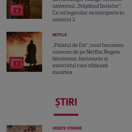
universul „Stăpânul Inelelor”.
9
Ce rol legendar va interpreta în
sezonul 3
NETFLIX
„Palatul de Est”, noul fenomen
coreean de pe Netflix: Regele
blestemat, fantomele și
5
exorcistul care sfidează
moartea
ŞTIRI
VEDETE STRĂINE