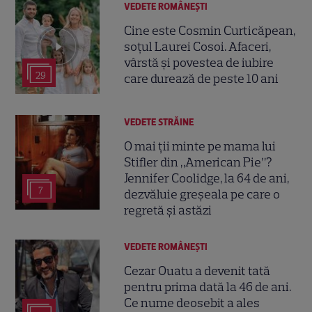
VEDETE ROMÂNEŞTI
Cine este Cosmin Curticăpean,
soțul Laurei Cosoi. Afaceri,
vârstă și povestea de iubire
29
care durează de peste 10 ani
VEDETE STRĂINE
O mai ții minte pe mama lui
Stifler din „American Pie”?
Jennifer Coolidge, la 64 de ani,
7
dezvăluie greșeala pe care o
regretă și astăzi
VEDETE ROMÂNEŞTI
Cezar Ouatu a devenit tată
pentru prima dată la 46 de ani.
Ce nume deosebit a ales