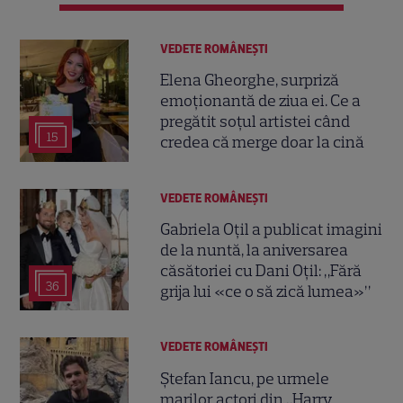
VEDETE ROMÂNEŞTI
Elena Gheorghe, surpriză
emoționantă de ziua ei. Ce a
pregătit soțul artistei când
15
credea că merge doar la cină
VEDETE ROMÂNEŞTI
Gabriela Oțil a publicat imagini
de la nuntă, la aniversarea
căsătoriei cu Dani Oțil: „Fără
36
grija lui «ce o să zică lumea»”
VEDETE ROMÂNEŞTI
Ștefan Iancu, pe urmele
marilor actori din „Harry