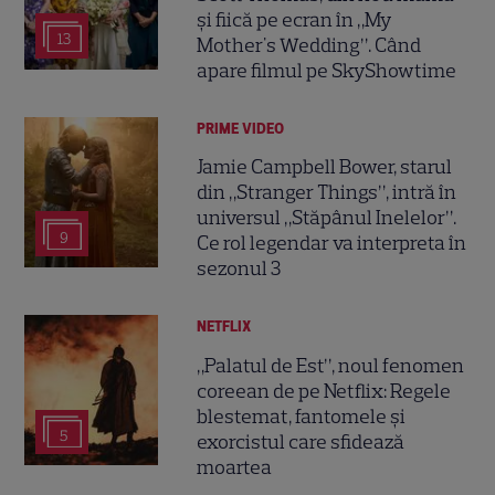
și fiică pe ecran în „My
13
Mother's Wedding”. Când
apare filmul pe SkyShowtime
PRIME VIDEO
Jamie Campbell Bower, starul
din „Stranger Things”, intră în
universul „Stăpânul Inelelor”.
9
Ce rol legendar va interpreta în
sezonul 3
NETFLIX
„Palatul de Est”, noul fenomen
coreean de pe Netflix: Regele
blestemat, fantomele și
5
exorcistul care sfidează
moartea