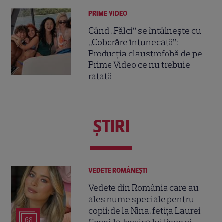
PRIME VIDEO
Când „Fălci” se întâlnește cu
„Coborâre întunecată”:
Producția claustrofobă de pe
Prime Video ce nu trebuie
ratată
ŞTIRI
VEDETE ROMÂNEŞTI
Vedete din România care au
ales nume speciale pentru
copii: de la Nina, fetița Laurei
68