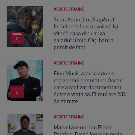
VEDETE STRĂINE
Sean Astin din „Stăpânul
Inelelor” a fost nevoit să își
vândă casa din cauza
14
salariului mic: Câți bani a
primit de fapt
VEDETE STRĂINE
Elon Musk, atac la adresa
regizorului premiat cu Oscar
care a realizat documentarul
14
despre viața sa. Filmul are 232
de minute
VEDETE STRĂINE
Marvel are un nou Black
Panther. David Jonsson preia