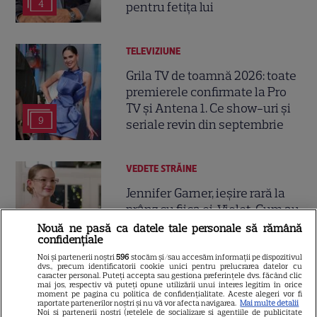
4
pentru fetița lui
TELEVIZIUNE
Grila TV de toamnă 2026: toate
premierele confirmate la Pro
TV și Antena 1. Ce show-uri și
9
seriale revin din septembrie
VEDETE STRĂINE
Jennifer Garner, ieșire rară la
prânz cu fiica ei, Violet. Cum au
fost surprinse cele două
Nouă ne pasă ca datele tale personale să rămână
confidențiale
Noi și partenerii noștri
596
stocăm și/sau accesăm informații pe dispozitivul
dvs., precum identificatorii cookie unici pentru prelucrarea datelor cu
caracter personal. Puteți accepta sau gestiona preferințele dvs. făcând clic
mai jos, respectiv vă puteți opune utilizării unui interes legitim în orice
moment pe pagina cu politica de confidențialitate. Aceste alegeri vor fi
raportate partenerilor noștri și nu vă vor afecta navigarea.
Mai multe detalii
Noi si partenerii nostri (retelele de socializare si agentiile de publicitate