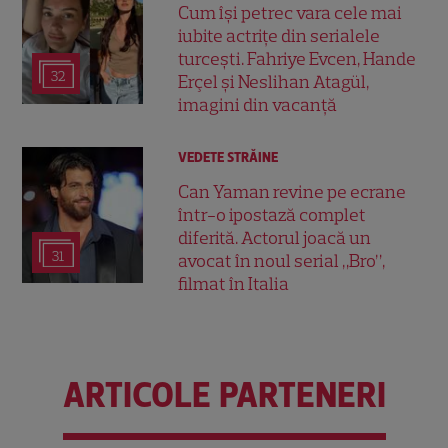
Cum își petrec vara cele mai
iubite actrițe din serialele
turcești. Fahriye Evcen, Hande
32
Erçel și Neslihan Atagül,
imagini din vacanță
VEDETE STRĂINE
Can Yaman revine pe ecrane
într-o ipostază complet
diferită. Actorul joacă un
31
avocat în noul serial „Bro”,
filmat în Italia
ARTICOLE PARTENERI