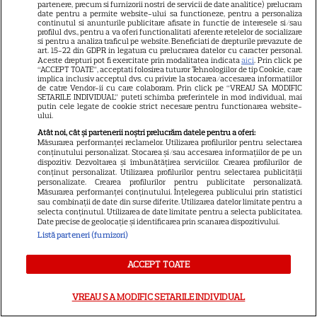
partenere, precum si furnizorii nostri de servicii de date analitice) prelucram
date pentru a permite website-ului sa functioneze, pentru a personaliza
continutul si anunturile publicitare afisate in functie de interesele si/sau
profilul dvs., pentru a va oferi functionalitati aferente retelelor de socializare
si pentru a analiza traficul pe website. Beneficiati de drepturile prevazute de
art. 15-22 din GDPR in legatura cu prelucrarea datelor cu caracter personal.
Aceste drepturi pot fi exercitate prin modalitatea indicata
aici
. Prin click pe
“ACCEPT TOATE”, acceptati folosirea tuturor Tehnologiilor de tip Cookie, care
implica inclusiv acceptul dvs. cu privire la stocarea/accesarea informatiilor
Despre Tvmania
de catre Vendor-ii cu care colaboram. Prin click pe “VREAU SA MODIFIC
SETARILE INDIVIDUAL” puteti schimba preferintele in mod individual, mai
putin cele legate de cookie strict necesare pentru functionarea website-
Contact
ului.
Contacte televiziuni
Atât noi, cât și partenerii noștri prelucrăm datele pentru a oferi:
Măsurarea performanței reclamelor. Utilizarea profilurilor pentru selectarea
Abonamente
conținutului personalizat. Stocarea și/sau accesarea informațiilor de pe un
dispozitiv. Dezvoltarea și îmbunătățirea serviciilor. Crearea profilurilor de
conținut personalizat. Utilizarea profilurilor pentru selectarea publicității
Publicitate
personalizate. Crearea profilurilor pentru publicitate personalizată.
Măsurarea performanței conținutului. Înțelegerea publicului prin statistici
Termeni și condiții
sau combinații de date din surse diferite. Utilizarea datelor limitate pentru a
selecta conținutul. Utilizarea de date limitate pentru a selecta publicitatea.
Despre cookies
Date precise de geolocație și identificarea prin scanarea dispozitivului.
Listă parteneri (furnizori)
Politica de confidenţialitate
Sitemap
ACCEPT TOATE
VREAU SA MODIFIC SETARILE INDIVIDUAL