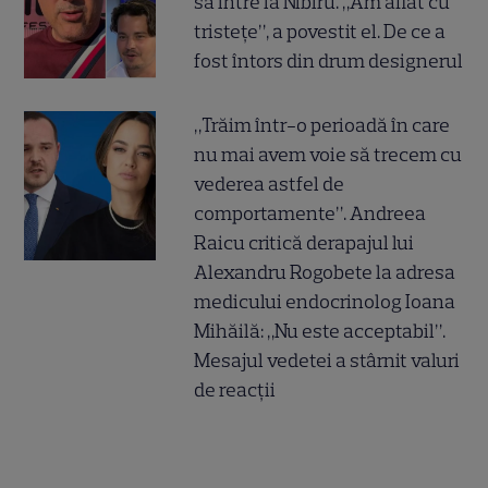
să intre la Nibiru. „Am aflat cu
tristețe”, a povestit el. De ce a
fost întors din drum designerul
„Trăim într-o perioadă în care
nu mai avem voie să trecem cu
vederea astfel de
comportamente”. Andreea
Raicu critică derapajul lui
Alexandru Rogobete la adresa
medicului endocrinolog Ioana
Mihăilă: „Nu este acceptabil”.
Mesajul vedetei a stârnit valuri
de reacții