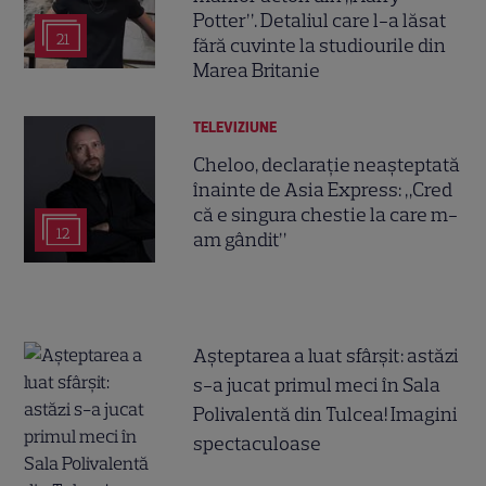
Potter”. Detaliul care l-a lăsat
21
fără cuvinte la studiourile din
Marea Britanie
TELEVIZIUNE
Cheloo, declarație neașteptată
înainte de Asia Express: „Cred
că e singura chestie la care m-
12
am gândit”
Așteptarea a luat sfârșit: astăzi
s-a jucat primul meci în Sala
Polivalentă din Tulcea! Imagini
spectaculoase