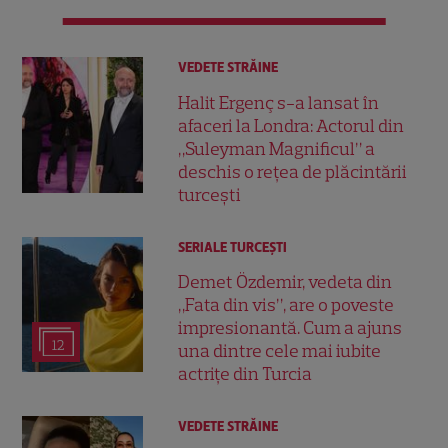
VEDETE STRĂINE
Halit Ergenç s-a lansat în
afaceri la Londra: Actorul din
„Suleyman Magnificul” a
deschis o rețea de plăcintării
turcești
SERIALE TURCEŞTI
Demet Özdemir, vedeta din
„Fata din vis”, are o poveste
impresionantă. Cum a ajuns
12
una dintre cele mai iubite
actrițe din Turcia
VEDETE STRĂINE