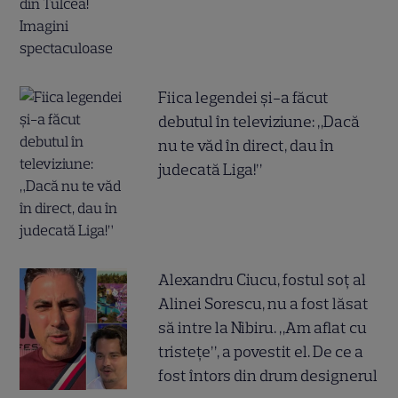
Fiica legendei și-a făcut
debutul în televiziune: „Dacă
nu te văd în direct, dau în
judecată Liga!”
Alexandru Ciucu, fostul soț al
Alinei Sorescu, nu a fost lăsat
să intre la Nibiru. „Am aflat cu
tristețe”, a povestit el. De ce a
fost întors din drum designerul