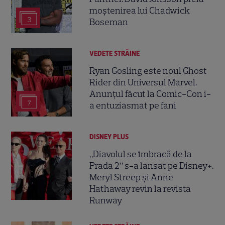
moștenirea lui Chadwick
3
Boseman
VEDETE STRĂINE
Ryan Gosling este noul Ghost
Rider din Universul Marvel.
Anunțul făcut la Comic-Con i-
7
a entuziasmat pe fani
DISNEY PLUS
„Diavolul se îmbracă de la
Prada 2” s-a lansat pe Disney+.
Meryl Streep și Anne
Hathaway revin la revista
Runway