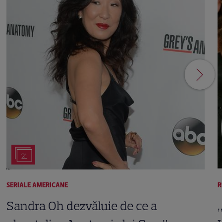
21
SERIALE AMERICANE
R
Sandra Oh dezvăluie de ce a