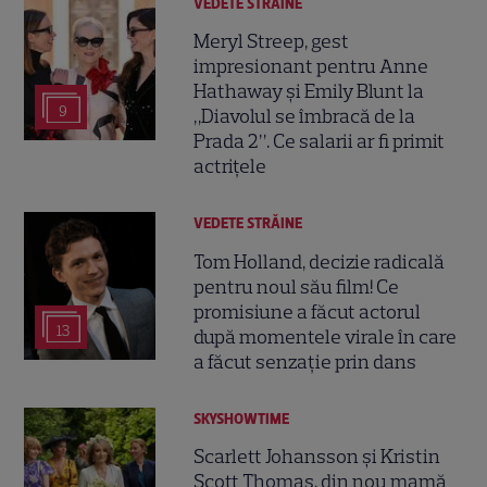
VEDETE STRĂINE
Meryl Streep, gest
impresionant pentru Anne
Hathaway și Emily Blunt la
9
„Diavolul se îmbracă de la
Prada 2”. Ce salarii ar fi primit
actrițele
VEDETE STRĂINE
Tom Holland, decizie radicală
pentru noul său film! Ce
promisiune a făcut actorul
13
după momentele virale în care
a făcut senzație prin dans
SKYSHOWTIME
Scarlett Johansson și Kristin
Scott Thomas, din nou mamă