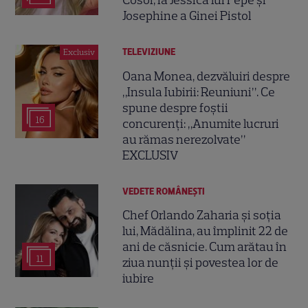
Cosoi, la Jessica lui Pepe și
Josephine a Ginei Pistol
TELEVIZIUNE
Exclusiv
Oana Monea, dezvăluiri despre
„Insula Iubirii: Reuniuni”. Ce
spune despre foștii
16
concurenți: „Anumite lucruri
au rămas nerezolvate”
EXCLUSIV
VEDETE ROMÂNEŞTI
Chef Orlando Zaharia și soția
lui, Mădălina, au împlinit 22 de
ani de căsnicie. Cum arătau în
11
ziua nunții și povestea lor de
iubire