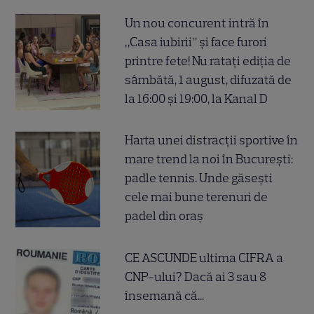
Un nou concurent intră în
„Casa iubirii” și face furori
printre fete! Nu ratați ediția de
sâmbătă, 1 august, difuzată de
la 16:00 și 19:00, la Kanal D
Harta unei distracții sportive în
mare trend la noi în București:
padle tennis. Unde găsești
cele mai bune terenuri de
padel din oraș
CE ASCUNDE ultima CIFRA a
CNP-ului? Dacă ai 3 sau 8
însemană că...