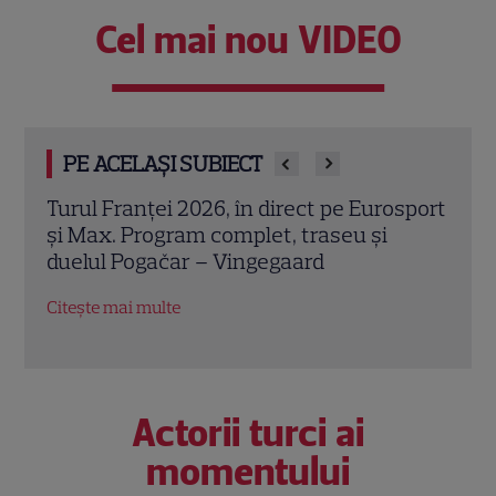
Cel mai nou VIDEO
PE ACELAȘI SUBIECT
sport
Natalie Musteață și Alexandre Singh,
Un r
invitați la Garantat 100% cu Cătălin
de o
Ștefănescu. Când se difuzează ediția la
mare
TVR 1
Citeș
Citește mai multe
Actorii turci ai
momentului