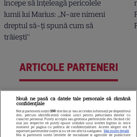
începe să înțeleagă pericolele
lumii lui Marius: „N-are nimeni
dreptul să-ți spună cum să
trăiești”
ARTICOLE PARTENERI
Horoscop 5 august 2026.
Nouă ne pasă ca datele tale personale să rămână
Vărsătorii au nevoie de
confidențiale
abordări mai creative, mai
Noi și partenerii noștri
596
stocăm și/sau accesăm informații pe dispozitivul
dvs., precum identificatorii cookie unici pentru prelucrarea datelor cu
relaxate în subiectele legate
caracter personal. Puteți accepta sau gestiona preferințele dvs. făcând clic
mai jos, respectiv vă puteți opune utilizării unui interes legitim în orice
de câștiguri, venituri și
moment pe pagina cu politica de confidențialitate. Aceste alegeri vor fi
raportate partenerilor noștri și nu vă vor afecta navigarea.
Mai multe detalii
Noi si partenerii nostri (retelele de socializare si agentiile de publicitate
cheltuieli