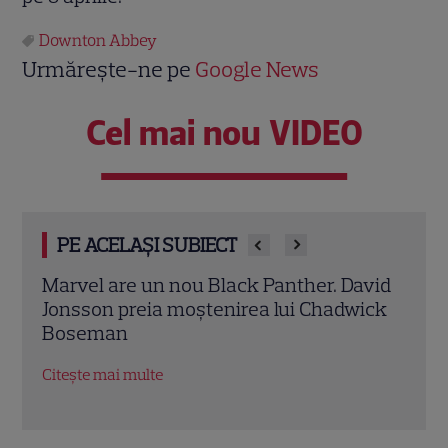
Downton Abbey
Urmărește-ne pe
Google News
Cel mai nou VIDEO
PE ACELAȘI SUBIECT
vid
Ryan Gosling este noul Ghost Rider din
Mery
ick
Universul Marvel. Anunțul făcut la
Anne
Comic-Con i-a entuziasmat pe fani
„Dia
salar
Citește mai multe
Citeș