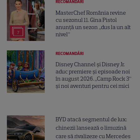
RECOMANDĂRI
MasterChef România revine
cu sezonul 11. Gina Pistol
anunță un sezon „dus la un alt
7
nivel”
RECOMANDĂRI
Disney Channel și Disney Jr.
aduc premiere și episoade noi
în august 2026. „Camp Rock 3”
și noi aventuri pentru cei mici
BYD atacă segmentul de lux:
chinezii lansează o limuzină
care să rivalizeze cu Mercedes