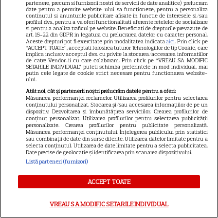
partenere, precum si furnizorii nostri de servicii de date analitice) prelucram
date pentru a permite website-ului sa functioneze, pentru a personaliza
continutul si anunturile publicitare afisate in functie de interesele si/sau
profilul dvs., pentru a va oferi functionalitati aferente retelelor de socializare
Cine poate retrage banii din
si pentru a analiza traficul pe website. Beneficiati de drepturile prevazute de
art. 15-22 din GDPR in legatura cu prelucrarea datelor cu caracter personal.
contul unei persoane
Aceste drepturi pot fi exercitate prin modalitatea indicata
aici
. Prin click pe
“ACCEPT TOATE”, acceptati folosirea tuturor Tehnologiilor de tip Cookie, care
decedate
implica inclusiv acceptul dvs. cu privire la stocarea/accesarea informatiilor
de catre Vendor-ii cu care colaboram. Prin click pe “VREAU SA MODIFIC
SETARILE INDIVIDUAL” puteti schimba preferintele in mod individual, mai
putin cele legate de cookie strict necesare pentru functionarea website-
ului.
Atât noi, cât și partenerii noștri prelucrăm datele pentru a oferi:
Măsurarea performanței reclamelor. Utilizarea profilurilor pentru selectarea
Cum coci vinetele la bloc, fără
conținutului personalizat. Stocarea și/sau accesarea informațiilor de pe un
dispozitiv. Dezvoltarea și îmbunătățirea serviciilor. Crearea profilurilor de
să umpli casa de fum
conținut personalizat. Utilizarea profilurilor pentru selectarea publicității
personalizate. Crearea profilurilor pentru publicitate personalizată.
Măsurarea performanței conținutului. Înțelegerea publicului prin statistici
sau combinații de date din surse diferite. Utilizarea datelor limitate pentru a
selecta conținutul. Utilizarea de date limitate pentru a selecta publicitatea.
Date precise de geolocație și identificarea prin scanarea dispozitivului.
Listă parteneri (furnizori)
Ce este pământul de diatomee
ACCEPT TOATE
și cum se utilizează
VREAU SA MODIFIC SETARILE INDIVIDUAL