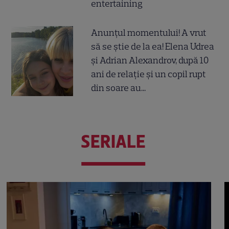
entertaining
Anunțul momentului! A vrut
să se știe de la ea! Elena Udrea
și Adrian Alexandrov, după 10
ani de relație și un copil rupt
din soare au...
SERIALE