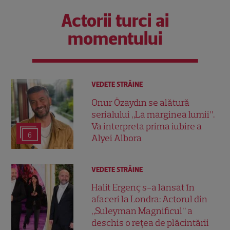
Actorii turci ai
momentului
VEDETE STRĂINE
Onur Özaydın se alătură
serialului „La marginea lumii”.
Va interpreta prima iubire a
6
Alyei Albora
VEDETE STRĂINE
Halit Ergenç s-a lansat în
afaceri la Londra: Actorul din
„Suleyman Magnificul” a
deschis o rețea de plăcintării