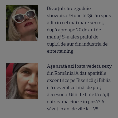
Divorțul care zguduie
showbizul! E oficial! Și-au spus
adio în cel mai mare secret,
după aproape 20 de ani de
mariaj! S-a ales praful de
cuplul de aur din industria de
entertaining
Așa arată azi fosta vedetă sexy
din România! A dat aparițiile
excentrice pe Biserică și Biblia
i-a devenit cel mai de preț
accesoriu! Uită-te bine la ea, îți
dai seama cine e în poză? Ai
văzut-o ani de zile la TV!!