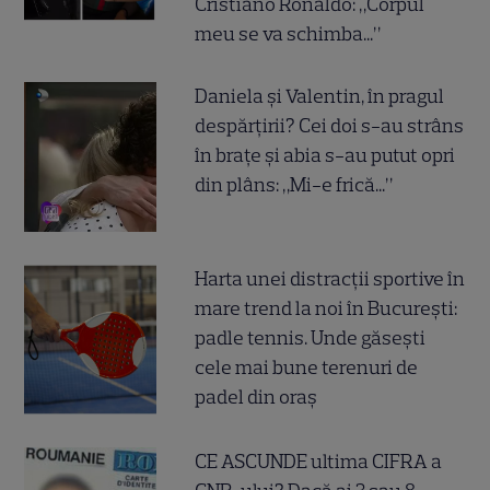
Cristiano Ronaldo: „Corpul
meu se va schimba...”
Daniela și Valentin, în pragul
despărțirii? Cei doi s-au strâns
în brațe și abia s-au putut opri
din plâns: „Mi-e frică...”
Harta unei distracții sportive în
mare trend la noi în București:
padle tennis. Unde găsești
cele mai bune terenuri de
padel din oraș
CE ASCUNDE ultima CIFRA a