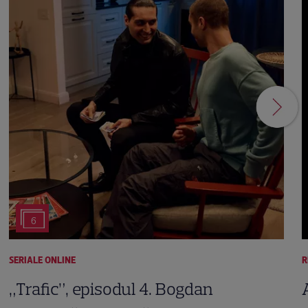
6
SERIALE ONLINE
R
„Trafic”, episodul 4. Bogdan