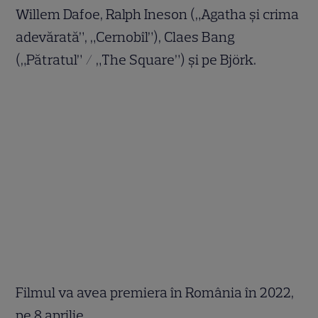
Willem Dafoe, Ralph Ineson („Agatha și crima
adevărată”, „Cernobîl”), Claes Bang
(„Pătratul” / „The Square”) și pe Björk.
Filmul va avea premiera în România în 2022,
pe 8 aprilie.