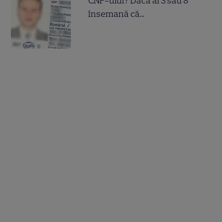
CNP-ului? Dacă ai 3 sau 8
însemană că...