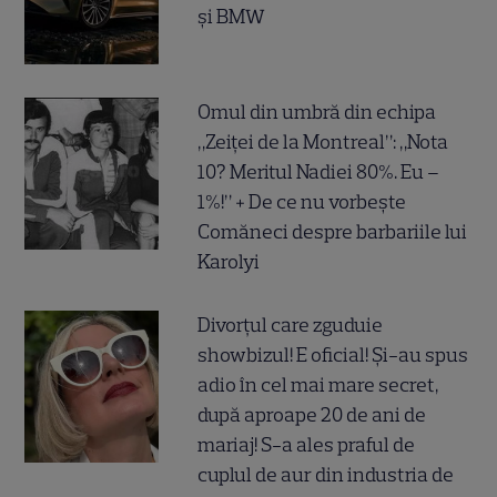
și BMW
Omul din umbră din echipa
„Zeiței de la Montreal”: „Nota
10? Meritul Nadiei 80%. Eu –
1%!” + De ce nu vorbește
Comăneci despre barbariile lui
Karolyi
Divorțul care zguduie
showbizul! E oficial! Și-au spus
adio în cel mai mare secret,
după aproape 20 de ani de
mariaj! S-a ales praful de
cuplul de aur din industria de