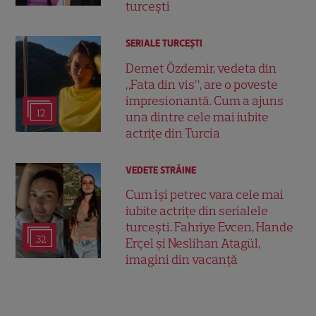
turcești
SERIALE TURCEŞTI
Demet Özdemir, vedeta din
„Fata din vis”, are o poveste
impresionantă. Cum a ajuns
12
una dintre cele mai iubite
actrițe din Turcia
VEDETE STRĂINE
Cum își petrec vara cele mai
iubite actrițe din serialele
turcești. Fahriye Evcen, Hande
32
Erçel și Neslihan Atagül,
imagini din vacanță