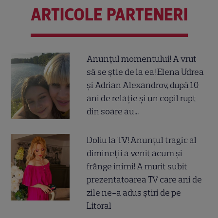
ARTICOLE PARTENERI
Anunțul momentului! A vrut
să se știe de la ea! Elena Udrea
și Adrian Alexandrov, după 10
ani de relație și un copil rupt
din soare au...
Doliu la TV! Anunțul tragic al
dimineții a venit acum și
frânge inimi! A murit subit
prezentatoarea TV care ani de
zile ne-a adus știri de pe
Litoral