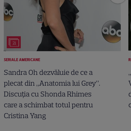
21
SERIALE AMERICANE
R
Sandra Oh dezvăluie de ce a
plecat din „Anatomia lui Grey”.
Discuția cu Shonda Rhimes
care a schimbat totul pentru
Cristina Yang