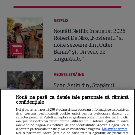
NETFLIX
Noutăți Netflix în august 2026:
Robert De Niro, „Nosferatu” și
noile sezoane din „Outer
16
Banks” și „Un veac de
singurătate”
VEDETE STRĂINE
Sean Astin din „Stăpânul
Inelelor” a fost nevoit să își
Nouă ne pasă ca datele tale personale să rămână
vândă casa din cauza
confidențiale
14
salariului mic: Câți bani a
Noi și partenerii noștri
596
stocăm și/sau accesăm informații pe dispozitivul
primit de fapt
dvs., precum identificatorii cookie unici pentru prelucrarea datelor cu
caracter personal. Puteți accepta sau gestiona preferințele dvs. făcând clic
mai jos, respectiv vă puteți opune utilizării unui interes legitim în orice
moment pe pagina cu politica de confidențialitate. Aceste alegeri vor fi
VEDETE STRĂINE
raportate partenerilor noștri și nu vă vor afecta navigarea.
Mai multe detalii
Noi si partenerii nostri (retelele de socializare si agentiile de publicitate