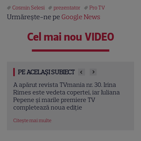
Cosmin Selesi
prezentator
Pro TV
Urmărește-ne pe
Google News
Cel mai nou VIDEO
PE ACELAȘI SUBIECT
a
Irina Rimes dezvăluie „arma” din noul
„O z
ana
sezon „Vocea României”. Butonul care
Rose
schimbă jocul: „L-am folosit cu plăcere”
culi
EXCLUSIV
Citeș
Citește mai multe