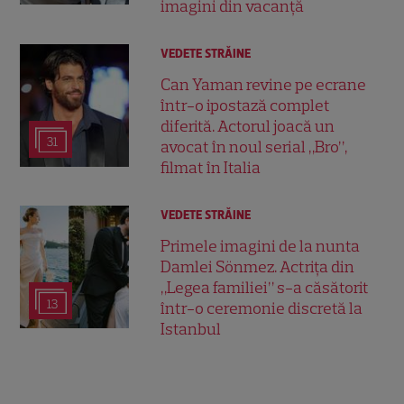
imagini din vacanță
VEDETE STRĂINE
Can Yaman revine pe ecrane
într-o ipostază complet
diferită. Actorul joacă un
31
avocat în noul serial „Bro”,
filmat în Italia
VEDETE STRĂINE
Primele imagini de la nunta
Damlei Sönmez. Actrița din
„Legea familiei” s-a căsătorit
13
într-o ceremonie discretă la
Istanbul