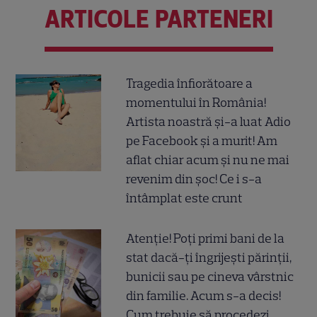
ARTICOLE PARTENERI
Tragedia înfiorătoare a
momentului în România!
Artista noastră și-a luat Adio
pe Facebook și a murit! Am
aflat chiar acum și nu ne mai
revenim din șoc! Ce i s-a
întâmplat este crunt
Atenție! Poți primi bani de la
stat dacă-ți îngrijești părinții,
bunicii sau pe cineva vârstnic
din familie. Acum s-a decis!
Cum trebuie să procedezi