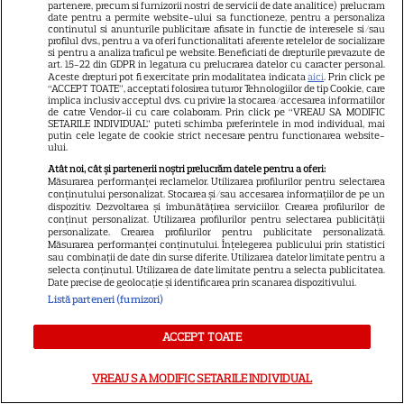
partenere, precum si furnizorii nostri de servicii de date analitice) prelucram
Elon Musk, atac la adresa
date pentru a permite website-ului sa functioneze, pentru a personaliza
continutul si anunturile publicitare afisate in functie de interesele si/sau
regizorului premiat cu Oscar
profilul dvs., pentru a va oferi functionalitati aferente retelelor de socializare
care a realizat documentarul
si pentru a analiza traficul pe website. Beneficiati de drepturile prevazute de
art. 15-22 din GDPR in legatura cu prelucrarea datelor cu caracter personal.
14
despre viața sa. Filmul are 232
Aceste drepturi pot fi exercitate prin modalitatea indicata
aici
. Prin click pe
“ACCEPT TOATE”, acceptati folosirea tuturor Tehnologiilor de tip Cookie, care
de minute
implica inclusiv acceptul dvs. cu privire la stocarea/accesarea informatiilor
de catre Vendor-ii cu care colaboram. Prin click pe “VREAU SA MODIFIC
SETARILE INDIVIDUAL” puteti schimba preferintele in mod individual, mai
putin cele legate de cookie strict necesare pentru functionarea website-
VEDETE STRĂINE
ului.
Atât noi, cât și partenerii noștri prelucrăm datele pentru a oferi:
Marvel are un nou Black
Măsurarea performanței reclamelor. Utilizarea profilurilor pentru selectarea
Panther. David Jonsson preia
conținutului personalizat. Stocarea și/sau accesarea informațiilor de pe un
dispozitiv. Dezvoltarea și îmbunătățirea serviciilor. Crearea profilurilor de
moștenirea lui Chadwick
conținut personalizat. Utilizarea profilurilor pentru selectarea publicității
3
personalizate. Crearea profilurilor pentru publicitate personalizată.
Boseman
Măsurarea performanței conținutului. Înțelegerea publicului prin statistici
sau combinații de date din surse diferite. Utilizarea datelor limitate pentru a
selecta conținutul. Utilizarea de date limitate pentru a selecta publicitatea.
Date precise de geolocație și identificarea prin scanarea dispozitivului.
VEDETE STRĂINE
Listă parteneri (furnizori)
Ryan Gosling este noul Ghost
ACCEPT TOATE
Rider din Universul Marvel.
Anunțul făcut la Comic-Con i-
VREAU SA MODIFIC SETARILE INDIVIDUAL
7
a entuziasmat pe fani