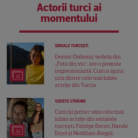
Actorii turci ai
momentului
SERIALE TURCEŞTI
Demet Özdemir, vedeta din
„Fata din vis”, are o poveste
impresionantă. Cum a ajuns
12
una dintre cele mai iubite
actrițe din Turcia
VEDETE STRĂINE
Cum își petrec vara cele mai
iubite actrițe din serialele
turcești. Fahriye Evcen, Hande
32
Erçel și Neslihan Atagül,