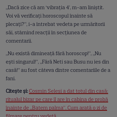
„Dacă zice că am ‘vibrația 4’, m-am liniștit.
Voi vă verificați horoscopul înainte să
plecați?”, i-a întrebat vedeta pe urmăritorii
săi, stârnind reacții în secțiunea de
comentarii.
„Nu există dimineață fără horoscop!”, „Nu
ești singurul!”, „Fără Neti sau Busu nu ies din
casă!” au fost câteva dintre comentariile de a
fani.
Citește și:
Cosmin Seleși a dat totul din casă:
ritualul bizar pe care îl are în cabina de probă
înainte de „Batem palma”. Cum arată o zi de
filmare pentru vedetă