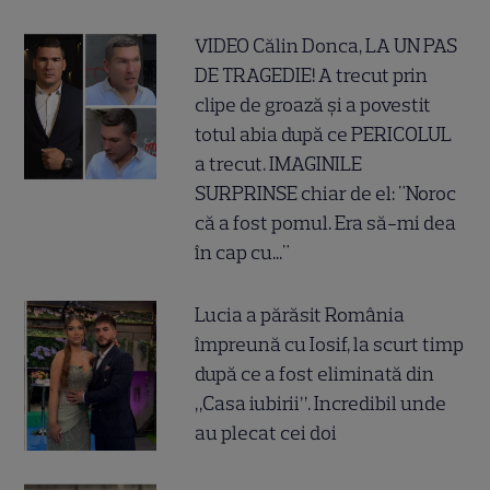
VIDEO Călin Donca, LA UN PAS
DE TRAGEDIE! A trecut prin
clipe de groază și a povestit
totul abia după ce PERICOLUL
a trecut. IMAGINILE
SURPRINSE chiar de el: "Noroc
că a fost pomul. Era să-mi dea
în cap cu..."
Lucia a părăsit România
împreună cu Iosif, la scurt timp
după ce a fost eliminată din
„Casa iubirii”. Incredibil unde
au plecat cei doi