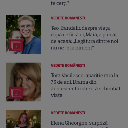
te cerți”
VEDETE ROMÂNEŞTI
Teo Trandafir, despre viața
după ce fiica ei, Maia, a plecat
de acasă: „Legătura dintre noi
7
nu ne-o ia nimeni”
VEDETE ROMÂNEŞTI
Tora Vasilescu, apariție rară la
75 de ani. Drama din
adolescență care i-a schimbat
24
viața
VEDETE ROMÂNEŞTI
Elena Gheorghe, surpriză