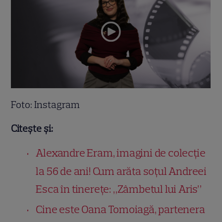
Foto: Instagram
Citește și:
Alexandre Eram, imagini de colecție
la 56 de ani! Cum arăta soțul Andreei
Esca în tinerețe: „Zâmbetul lui Aris”
Cine este Oana Tomoiagă, partenera