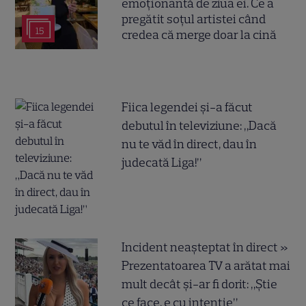
emoționantă de ziua ei. Ce a
pregătit soțul artistei când
15
credea că merge doar la cină
Fiica legendei și-a făcut
debutul în televiziune: „Dacă
nu te văd în direct, dau în
judecată Liga!”
Incident neașteptat în direct »
Prezentatoarea TV a arătat mai
mult decât și-ar fi dorit: „Știe
ce face, e cu intenție”