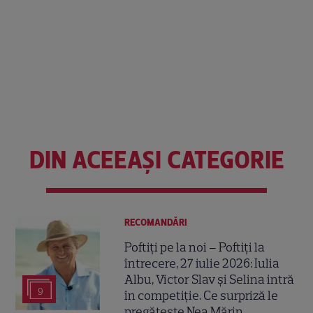
DIN ACEEAȘI CATEGORIE
RECOMANDĂRI
Poftiți pe la noi – Poftiți la
întrecere, 27 iulie 2026: Iulia
Albu, Victor Slav și Selina intră
9
în competiție. Ce surpriză le
pregătește Nea Mărin