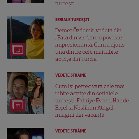
turcești
SERIALE TURCEŞTI
Demet Özdemir, vedeta din
„Fata din vis”, are o poveste
impresionantă. Cum a ajuns
12
una dintre cele mai iubite
actrițe din Turcia
VEDETE STRĂINE
Cum își petrec vara cele mai
iubite actrițe din serialele
turcești. Fahriye Evcen, Hande
32
Erçel și Neslihan Atagül,
imagini din vacanță
VEDETE STRĂINE