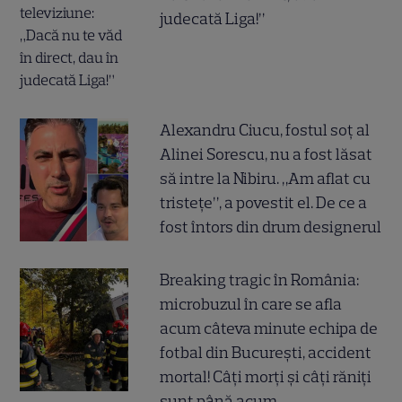
judecată Liga!”
Alexandru Ciucu, fostul soț al
Alinei Sorescu, nu a fost lăsat
să intre la Nibiru. „Am aflat cu
tristețe”, a povestit el. De ce a
fost întors din drum designerul
Breaking tragic în România:
microbuzul în care se afla
acum câteva minute echipa de
fotbal din București, accident
mortal! Câți morți și câți răniți
sunt până acum