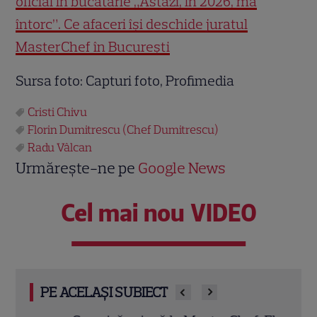
oficial în bucătărie „Astăzi, în 2026, mă
întorc”. Ce afaceri își deschide juratul
MasterChef în București
Sursa foto: Capturi foto, Profimedia
Cristi Chivu
Florin Dumitrescu (Chef Dumitrescu)
Radu Vâlcan
Urmărește-ne pe
Google News
Cel mai nou VIDEO
PE ACELAȘI SUBIECT