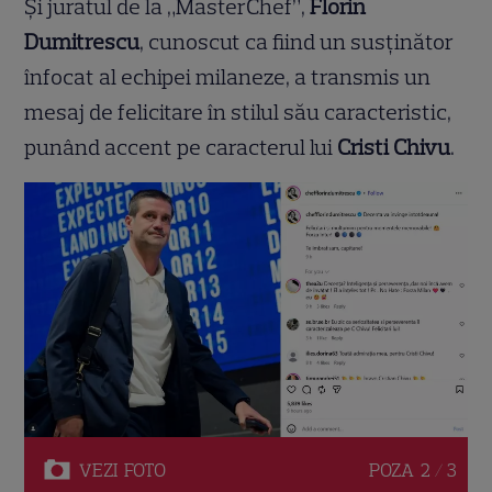
Și juratul de la „MasterChef”,
Florin
Dumitrescu
, cunoscut ca fiind un susținător
înfocat al echipei milaneze, a transmis un
mesaj de felicitare în stilul său caracteristic,
punând accent pe caracterul lui
Cristi Chivu
.
VEZI
FOTO
POZA
2 / 3