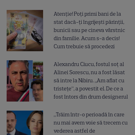
Atenție! Poți primi bani de la
stat dacă-ți îngrijești părinții,
bunicii sau pe cineva vârstnic
din familie. Acum s-a decis!
Cum trebuie să procedezi
Alexandru Ciucu, fostul soț al
Alinei Sorescu, nu a fost lăsat
să intre la Nibiru. „Am aflat cu
tristețe”, a povestit el. De ce a
fost întors din drum designerul
„Trăim într-o perioadă în care
nu mai avem voie să trecem cu
vederea astfel de