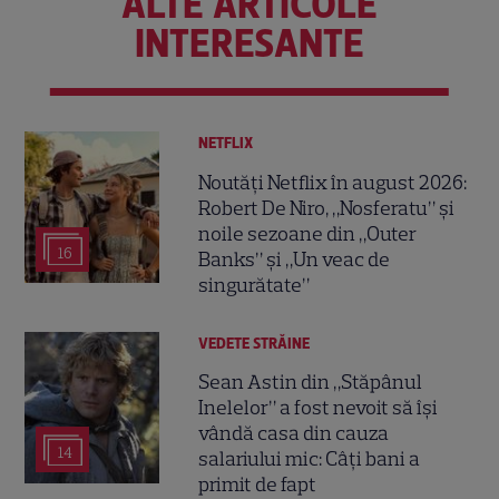
ALTE ARTICOLE
INTERESANTE
NETFLIX
Noutăți Netflix în august 2026:
Robert De Niro, „Nosferatu” și
noile sezoane din „Outer
16
Banks” și „Un veac de
singurătate”
VEDETE STRĂINE
Sean Astin din „Stăpânul
Inelelor” a fost nevoit să își
vândă casa din cauza
14
salariului mic: Câți bani a
primit de fapt