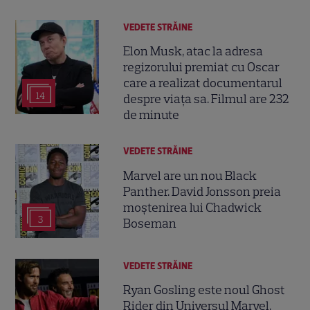
VEDETE STRĂINE
Elon Musk, atac la adresa
regizorului premiat cu Oscar
care a realizat documentarul
14
despre viața sa. Filmul are 232
de minute
VEDETE STRĂINE
Marvel are un nou Black
Panther. David Jonsson preia
moștenirea lui Chadwick
3
Boseman
VEDETE STRĂINE
Ryan Gosling este noul Ghost
Rider din Universul Marvel.