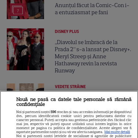
Anunțul făcut la Comic-Con i-
7
a entuziasmat pe fani
DISNEY PLUS
„Diavolul se îmbracă de la
Prada 2” s-a lansat pe Disney+.
Meryl Streep și Anne
Hathaway revin la revista
Runway
VEDETE STRĂINE
Meryl Streep, gest
Nouă ne pasă ca datele tale personale să rămână
impresionant pentru Anne
confidențiale
Hathaway și Emily Blunt la
Noi și partenerii noștri
596
stocăm și/sau accesăm informații pe dispozitivul
dvs., precum identificatorii cookie unici pentru prelucrarea datelor cu
9
„Diavolul se îmbracă de la
caracter personal. Puteți accepta sau gestiona preferințele dvs. făcând clic
mai jos, respectiv vă puteți opune utilizării unui interes legitim în orice
Prada 2”. Ce salarii ar fi primit
moment pe pagina cu politica de confidențialitate. Aceste alegeri vor fi
actrițele
raportate partenerilor noștri și nu vă vor afecta navigarea.
Mai multe detalii
Noi si partenerii nostri (retelele de socializare si agentiile de publicitate