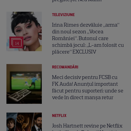
TELEVIZIUNE
Irina Rimes dezvăluie „arma”
din noul sezon „Vocea
României”. Butonul care
14
schimbă jocul: „L-am folosit cu
plăcere” EXCLUSIV
RECOMANDĂRI
Meci decisiv pentru FCSB cu
FK Auda! Anunțul important
făcut pentru suporteri: unde se
vede în direct manșa retur
NETFLIX
Josh Hartnett revine pe Netflix