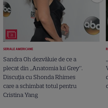
21
SERIALE AMERICANE
R
Sandra Oh dezvăluie de ce a
plecat din „Anatomia lui Grey”.
Discuția cu Shonda Rhimes
care a schimbat totul pentru
Cristina Yang