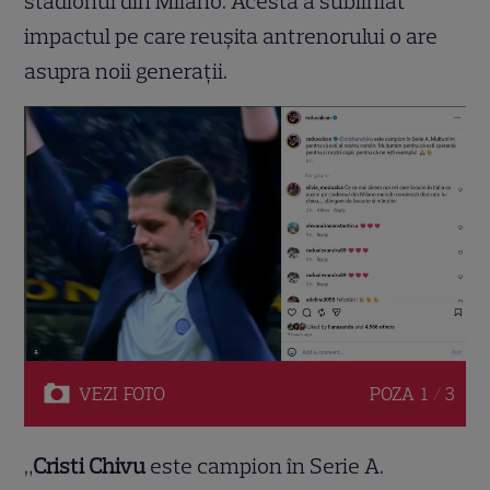
stadionul din Milano. Acesta a subliniat
impactul pe care reușita antrenorului o are
asupra noii generații.
VEZI
FOTO
POZA
1 / 3
„
Cristi Chivu
este campion în Serie A.