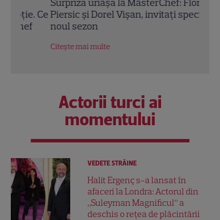
Surpriză uriașă la MasterChef: Florin
Adel
e. Ce
Piersic și Dorel Vișan, invitați speciali în
pauză
f
noul sezon
ce ro
Urmă
Citește mai multe
Citeș
Actorii turci ai
momentului
VEDETE STRĂINE
Halit Ergenç s-a lansat în
afaceri la Londra: Actorul din
„Suleyman Magnificul” a
deschis o rețea de plăcintării