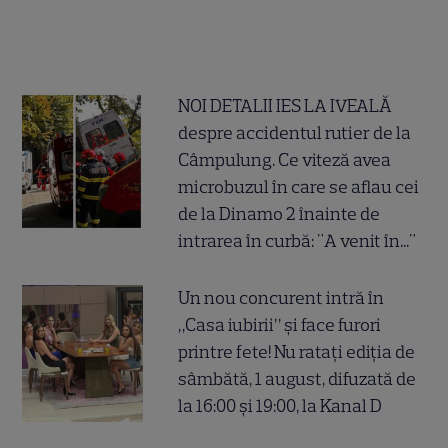
NOI DETALII IES LA IVEALĂ
despre accidentul rutier de la
Câmpulung. Ce viteză avea
microbuzul în care se aflau cei
de la Dinamo 2 înainte de
intrarea în curbă: "A venit în..."
Un nou concurent intră în
„Casa iubirii” și face furori
printre fete! Nu ratați ediția de
sâmbătă, 1 august, difuzată de
la 16:00 și 19:00, la Kanal D