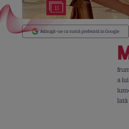
11
Adaugă-ne ca sursă preferată în Google
frum
a lu
lume
Iată