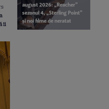
august 2026: „Reacher”
rs
sezonul 4, „Sterling Point”
 a
și noi filme de neratat
 îi