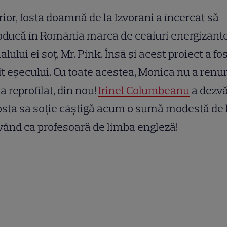
rior, fosta doamnă de la Izvorani a încercat să
oducă în România marca de ceaiuri energizant
alului ei soț, Mr. Pink. Însă și acest proiect a fo
it eșecului. Cu toate acestea, Monica nu a renu
-a reprofilat, din nou!
Irinel Columbeanu
a dezvă
osta sa soție câștigă acum o sumă modestă de
vând ca profesoară de limba engleză!