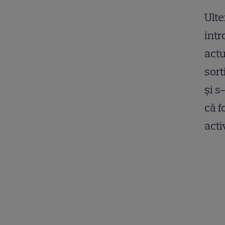
Ulte
intr
actu
sort
și s
că f
acti