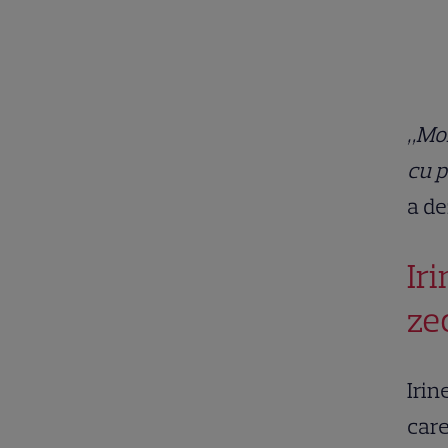
„Mon
cu p
a de
Ir
ze
Irin
care