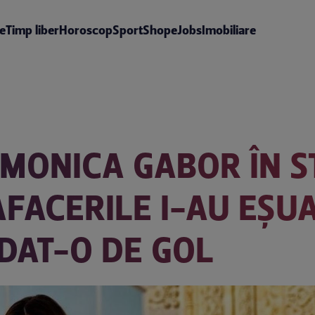
te
Timp liber
Horoscop
Sport
Shop
eJobs
Imobiliare
 MONICA GABOR ÎN S
FACERILE I-AU EȘUAT
DAT-O DE GOL