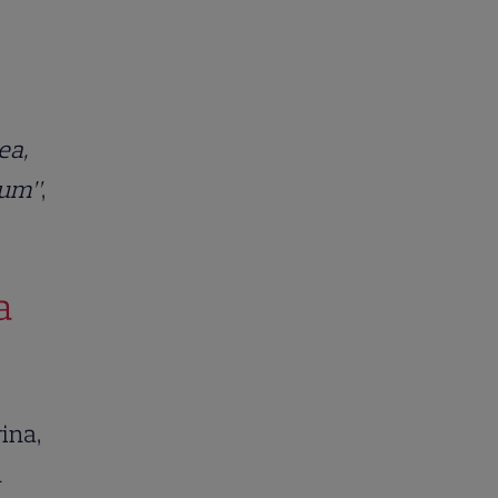
ea,
cum”
,
a
ina,
n