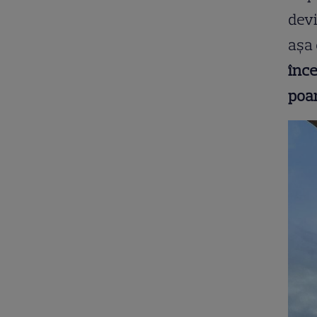
devi
așa
înce
poar