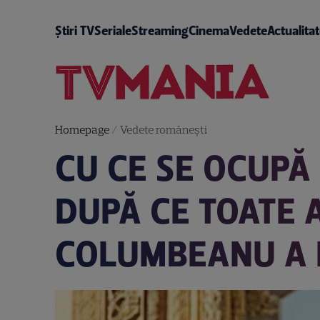
Știri TV
Seriale
Streaming
Cinema
Vedete
Actualita
Homepage
/
Vedete româneşti
CU CE SE OCUPĂ
DUPĂ CE TOATE A
COLUMBEANU A 