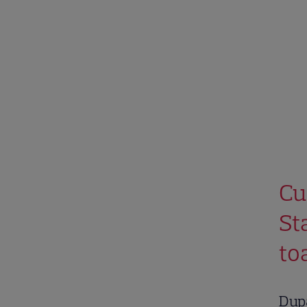
Cu
St
to
După