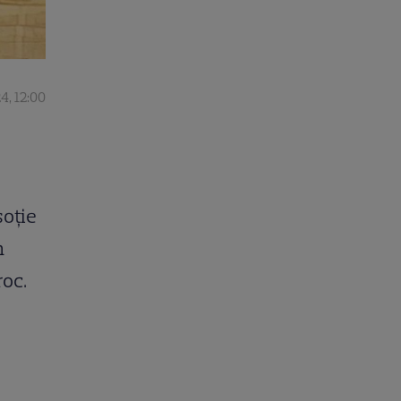
4, 12:00
soție
n
roc.