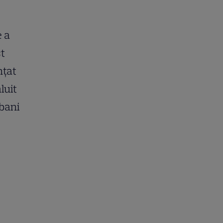
e a
st
nțat
luit
 bani