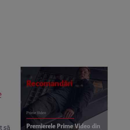
Recomandări
e
Prime Video
Premierele Prime Video din
t să