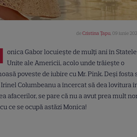
de
Cristina Țapu
,
09 iunie 202
M
onica Gabor locuiește de mulți ani în Statele
Unite ale Americii, acolo unde trăiește o
oasă poveste de iubire cu Mr. Pink. Deși fosta 
i Irinel Columbeanu a încercat să dea lovitura î
a afacerilor, se pare că nu a avut prea mult no
 cu ce se ocupă astăzi Monica!