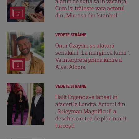
alături de soția sa în vacanță.
Cum își trăiește vara actorul
17
din „Mireasa din Istanbul”
VEDETE STRĂINE
Onur Özaydın se alătură
serialului „La marginea lumii”.
Va interpreta prima iubire a
6
Alyei Albora
VEDETE STRĂINE
Halit Ergenç s-a lansat în
afaceri la Londra: Actorul din
„Suleyman Magnificul” a
deschis o rețea de plăcintării
turcești