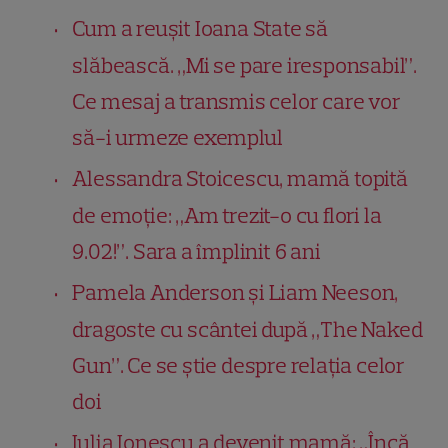
Cum a reușit Ioana State să
slăbească. „Mi se pare iresponsabil”.
Ce mesaj a transmis celor care vor
să-i urmeze exemplul
Alessandra Stoicescu, mamă topită
de emoție: „Am trezit-o cu flori la
9.02!”. Sara a împlinit 6 ani
Pamela Anderson și Liam Neeson,
dragoste cu scântei după „The Naked
Gun”. Ce se știe despre relația celor
doi
Iulia Ionescu a devenit mamă: „Încă