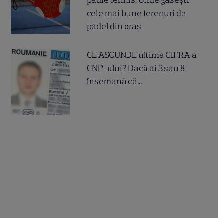
padle tennis. Unde găsești
cele mai bune terenuri de
padel din oraș
CE ASCUNDE ultima CIFRA a
CNP-ului? Dacă ai 3 sau 8
însemană că...