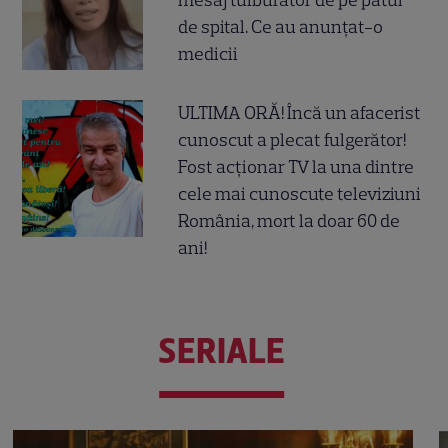
mesaj tulburător de pe patul
de spital. Ce au anunțat-o
medicii
ULTIMA ORĂ! Încă un afacerist
cunoscut a plecat fulgerător!
Fost acționar TV la una dintre
cele mai cunoscute televiziuni
România, mort la doar 60 de
ani!
SERIALE