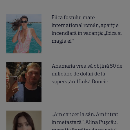
Fiica fostului mare
internațional român, apariție
incendiară în vacanță: „Ibiza și
magia ei”
Anamaria vrea să obțină 50 de
milioane de dolari de la
superstarul Luka Doncic
„Am cancer la sân. Am intrat
în metastază”. Alina Pușcău,