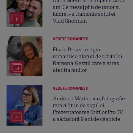
Oana Gherman a împlinit 36 de
ani! Ce mesaj plin de umor și
iubire i-a transmis soțul ei,
17
Vlad Gherman
VEDETE ROMÂNEŞTI
Florin Ristei, imagini
romantice alături de iubita lui,
Ramona. Gestul care a atras
14
atenția fanilor
VEDETE ROMÂNEŞTI
Andreea Marinescu, fotografie
rară alături de soțul ei.
Prezentatoarea Știrilor Pro TV
22
a sărbătorit 9 ani de căsnicie