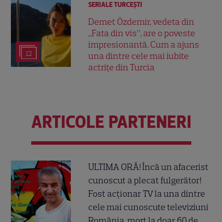
SERIALE TURCEŞTI
Demet Özdemir, vedeta din
„Fata din vis”, are o poveste
impresionantă. Cum a ajuns
12
una dintre cele mai iubite
actrițe din Turcia
ARTICOLE PARTENERI
ULTIMA ORĂ! Încă un afacerist
cunoscut a plecat fulgerător!
Fost acționar TV la una dintre
cele mai cunoscute televiziuni
România, mort la doar 60 de