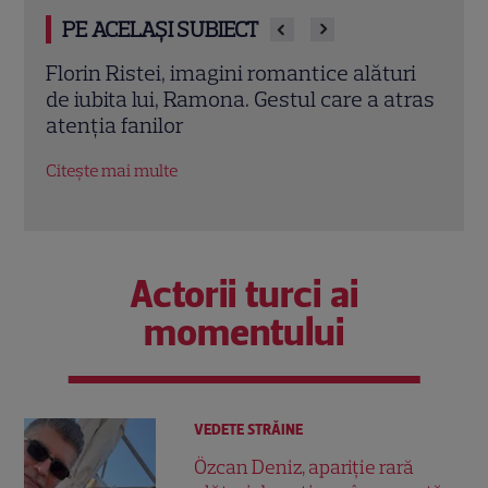
PE ACELAȘI SUBIECT
uri
Andreea Marinescu, fotografie rară
Smil
atras
alături de soțul ei. Prezentatoarea Știrilor
spec
Pro TV a sărbătorit 9 ani de căsnicie
a îm
Citește mai multe
Citeș
Actorii turci ai
momentului
VEDETE STRĂINE
Özcan Deniz, apariție rară