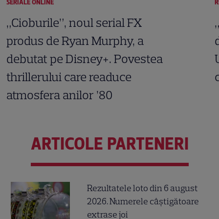
SERIALE ONLINE
R
„Cioburile”, noul serial FX
produs de Ryan Murphy, a
debutat pe Disney+. Povestea
thrillerului care readuce
atmosfera anilor ’80
ARTICOLE PARTENERI
Rezultatele loto din 6 august
2026. Numerele câștigătoare
extrase joi