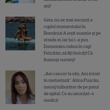
ani!
Gata, nu se mai ascund, e
cuplul momentului în
România! A ieșit soarele și pe
strada ei, iar lui i-a pus
Dumnezeu mâna în cap!
Felicitări, să fiți fericiți! Că
frumoși sunteți!
„Am cancer la sân. Am intrat
în metastază”. Alina Pușcău,
mesaj tulburător de pe patul
de spital. Ce au anunțat-o
medicii