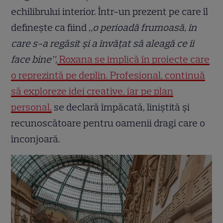
echilibrului interior. Într-un prezent pe care îl
definește ca fiind
„o perioadă frumoasă, în
care s-a regăsit și a învățat să aleagă ce îi
face bine”,
Roxana se implică în proiecte care
o reprezintă pe deplin. Profesional, continuă
să exploreze idei creative, iar pe plan
personal,
se declară împăcată, liniștită și
recunoscătoare pentru oamenii dragi care o
înconjoară.