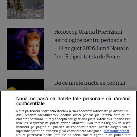
Horoscop Urania | Previziuni
astrologice pentru perioada 8
– 14 august 2026. Lună Nouă în
Leu; Eclipsă totală de Soare
De ce unele fructe se coc mai
repede lângă banane
Nouă ne pasă ca datele tale personale să rămână
confidențiale
Noi și partenerii noștri
596
stocăm și/sau accesăm informații pe dispozitivul
dvs., precum identificatorii cookie unici pentru prelucrarea datelor cu
caracter personal. Puteți accepta sau gestiona preferințele dvs. făcând clic
mai jos, respectiv vă puteți opune utilizării unui interes legitim în orice
moment pe pagina cu politica de confidențialitate. Aceste alegeri vor fi
raportate partenerilor noștri și nu vă vor afecta navigarea.
Mai multe detalii
Mesaje de Sfânta Teodora –
Noi si partenerii nostri (retelele de socializare si agentiile de publicitate