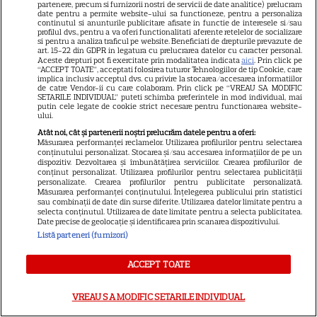
partenere, precum si furnizorii nostri de servicii de date analitice) prelucram
urări pe care să le transmiți
date pentru a permite website-ului sa functioneze, pentru a personaliza
continutul si anunturile publicitare afisate in functie de interesele si/sau
sărbătoriților
profilul dvs., pentru a va oferi functionalitati aferente retelelor de socializare
si pentru a analiza traficul pe website. Beneficiati de drepturile prevazute de
art. 15-22 din GDPR in legatura cu prelucrarea datelor cu caracter personal.
Aceste drepturi pot fi exercitate prin modalitatea indicata
aici
. Prin click pe
“ACCEPT TOATE”, acceptati folosirea tuturor Tehnologiilor de tip Cookie, care
implica inclusiv acceptul dvs. cu privire la stocarea/accesarea informatiilor
de catre Vendor-ii cu care colaboram. Prin click pe “VREAU SA MODIFIC
SETARILE INDIVIDUAL” puteti schimba preferintele in mod individual, mai
putin cele legate de cookie strict necesare pentru functionarea website-
ului.
Atât noi, cât și partenerii noștri prelucrăm datele pentru a oferi:
ALTE ARTICOLE
Măsurarea performanței reclamelor. Utilizarea profilurilor pentru selectarea
conținutului personalizat. Stocarea și/sau accesarea informațiilor de pe un
INTERESANTE
dispozitiv. Dezvoltarea și îmbunătățirea serviciilor. Crearea profilurilor de
conținut personalizat. Utilizarea profilurilor pentru selectarea publicității
personalizate. Crearea profilurilor pentru publicitate personalizată.
Măsurarea performanței conținutului. Înțelegerea publicului prin statistici
sau combinații de date din surse diferite. Utilizarea datelor limitate pentru a
selecta conținutul. Utilizarea de date limitate pentru a selecta publicitatea.
Date precise de geolocație și identificarea prin scanarea dispozitivului.
HBO
Listă parteneri (furnizori)
HBO Max, premiere
ACCEPT TOATE
spectaculoase în august 2026.
„Lanterns”, „După 28 de ani” și
VREAU SA MODIFIC SETARILE INDIVIDUAL
„Sunt un mic ticălos 4” ajung