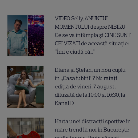
VIDEO Selly, ANUNȚUL
MOMENTULUI despre NIBIRU!
Ce se va întâmpla și CINE SUNT
CEI VIZAȚI de această situație:
"Îmi e ciudă că..."
Diana și Ștefan, un nou cuplu
în „Casa iubirii”? Nu ratați
ediția de vineri, 7 august,
difuzată de la 10:00 și 16:30, la
Kanal D
Harta unei distracții sportive în
mare trend la noi în București: