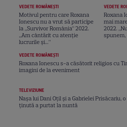
VEDETE ROMÂNEŞTI
VEDETE RO
Motivul pentru care Roxana
Roxana I
Ionescu nu a vrut să participe
mai mare
la „Survivor România” 2022.
2022. „N
„Am cântărit cu atenție
spunem, d
lucrurile și...”
VEDETE ROMÂNEŞTI
Roxana Ionescu s-a căsătorit religios cu Ti
imagini de la eveniment
TELEVIZIUNE
Nașa lui Dani Oțil și a Gabrielei Prisăcariu, o
ținută a purtat la nuntă