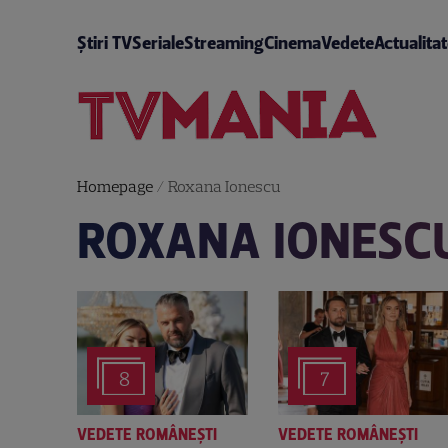
Știri TV
Seriale
Streaming
Cinema
Vedete
Actualita
Homepage
/
Roxana Ionescu
ROXANA IONESC
8
7
VEDETE ROMÂNEŞTI
VEDETE ROMÂNEŞTI