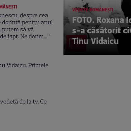
MÂNEŞTI
VEDETE ROMÂNEŞTI
onescu, despre cea
FOTO. Roxana 
 dorință pentru anul
s-a căsătorit ci
u putem să vă
e fapt. Ne dorim...”
Tinu Vidaicu
5
nu Vidaicu. Primele
 vedetă de la tv. Ce