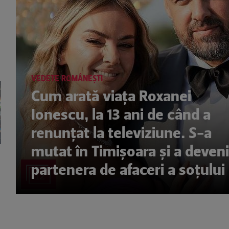
VEDETE ROMÂNEŞTI
Cum arată viața Roxanei
Ionescu, la 13 ani de când a
renunțat la televiziune. S-a
mutat în Timișoara și a deveni
partenera de afaceri a soțului
12