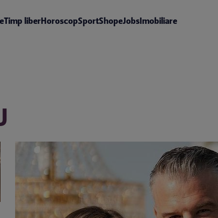
te
Timp liber
Horoscop
Sport
Shop
eJobs
Imobiliare
U