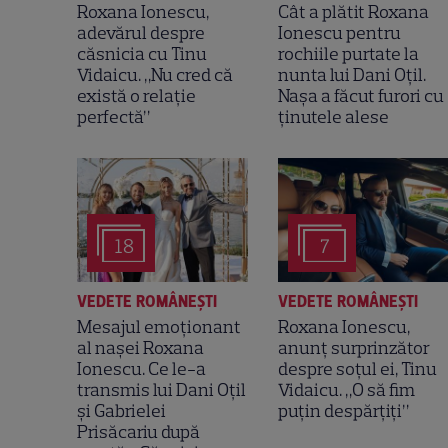
Roxana Ionescu,
Cât a plătit Roxana
adevărul despre
Ionescu pentru
căsnicia cu Tinu
rochiile purtate la
Vidaicu. „Nu cred că
nunta lui Dani Oțil.
există o relație
Nașa a făcut furori cu
perfectă”
ținutele alese
18
7
VEDETE ROMÂNEŞTI
VEDETE ROMÂNEŞTI
Mesajul emoționant
Roxana Ionescu,
al nașei Roxana
anunț surprinzător
Ionescu. Ce le-a
despre soțul ei, Tinu
transmis lui Dani Oțil
Vidaicu. „O să fim
și Gabrielei
puțin despărțiți”
Prisăcariu după