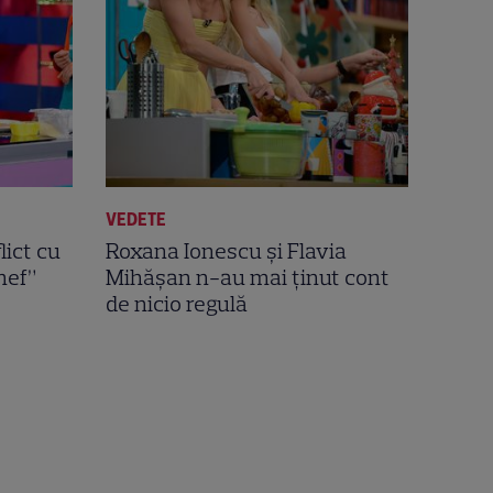
VEDETE
lict cu
Roxana Ionescu şi Flavia
hef”
Mihăşan n-au mai ţinut cont
de nicio regulă