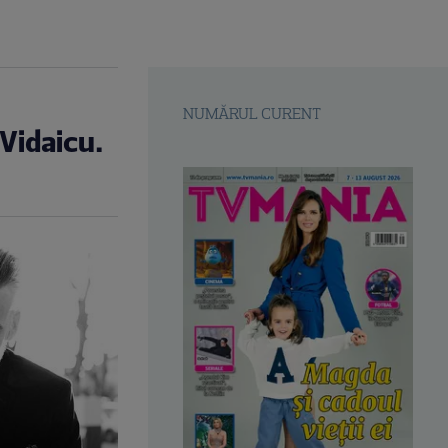
NUMĂRUL CURENT
 Vidaicu.