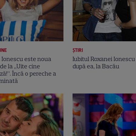
UNE
ȘTIRI
 Ionescu este noua
Iubitul Roxanei Ionescu
de la „Uite cine
după ea, la Bacău
ă!”. Încă o pereche a
iminată