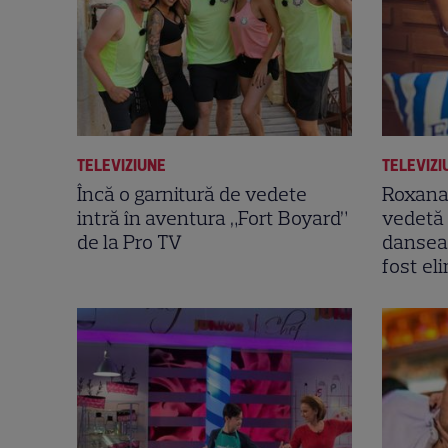
TELEVIZIUNE
TELEVIZI
Încă o garnitură de vedete
Roxana
intră în aventura „Fort Boyard”
vedetă 
de la Pro TV
danseaz
fost el