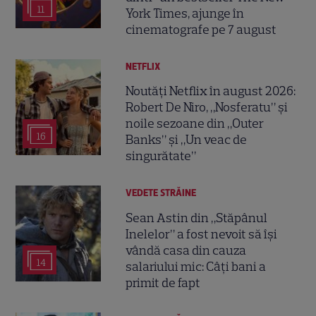
11
York Times, ajunge în
cinematografe pe 7 august
NETFLIX
Noutăți Netflix în august 2026:
Robert De Niro, „Nosferatu” și
noile sezoane din „Outer
16
Banks” și „Un veac de
singurătate”
VEDETE STRĂINE
Sean Astin din „Stăpânul
Inelelor” a fost nevoit să își
vândă casa din cauza
14
salariului mic: Câți bani a
primit de fapt