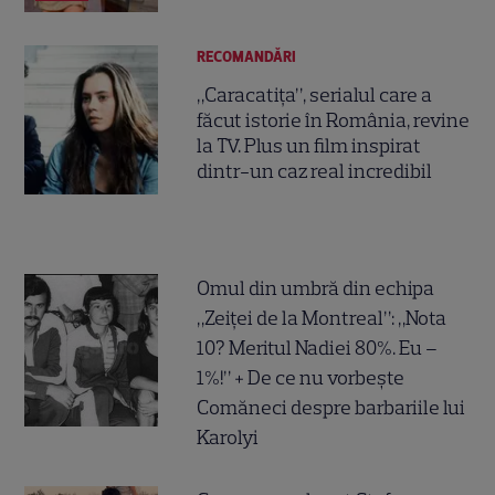
RECOMANDĂRI
„Caracatița”, serialul care a
făcut istorie în România, revine
la TV. Plus un film inspirat
dintr-un caz real incredibil
Omul din umbră din echipa
„Zeiței de la Montreal”: „Nota
10? Meritul Nadiei 80%. Eu –
1%!” + De ce nu vorbește
Comăneci despre barbariile lui
Karolyi