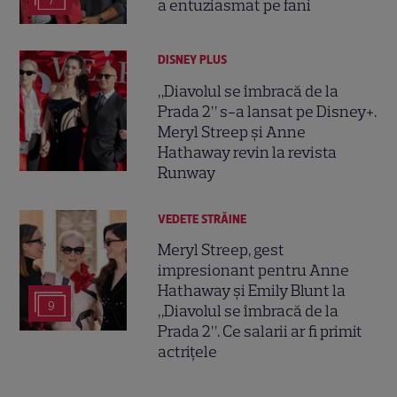
7
a entuziasmat pe fani
DISNEY PLUS
„Diavolul se îmbracă de la
Prada 2” s-a lansat pe Disney+.
Meryl Streep și Anne
Hathaway revin la revista
Runway
VEDETE STRĂINE
Meryl Streep, gest
impresionant pentru Anne
Hathaway și Emily Blunt la
9
„Diavolul se îmbracă de la
Prada 2”. Ce salarii ar fi primit
actrițele