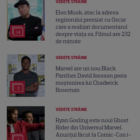
VEDETE STRĂINE
Elon Musk, atac la adresa
regizorului premiat cu Oscar
care a realizat documentarul
14
despre viața sa. Filmul are 232
de minute
VEDETE STRĂINE
Marvel are un nou Black
Panther. David Jonsson preia
moștenirea lui Chadwick
3
Boseman
VEDETE STRĂINE
Ryan Gosling este noul Ghost
Rider din Universul Marvel.
Anunțul făcut la Comic-Con i-