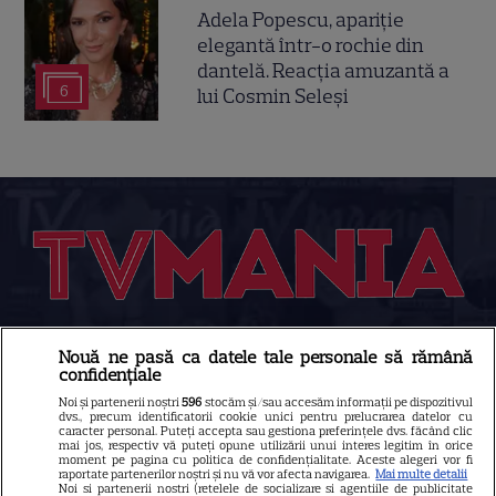
Adela Popescu, apariție
elegantă într-o rochie din
dantelă. Reacția amuzantă a
6
lui Cosmin Seleși
Despre Tvmania
Nouă ne pasă ca datele tale personale să rămână
confidențiale
Contact
Noi și partenerii noștri
596
stocăm și/sau accesăm informații pe dispozitivul
dvs., precum identificatorii cookie unici pentru prelucrarea datelor cu
Contacte televiziuni
caracter personal. Puteți accepta sau gestiona preferințele dvs. făcând clic
mai jos, respectiv vă puteți opune utilizării unui interes legitim în orice
Abonamente
moment pe pagina cu politica de confidențialitate. Aceste alegeri vor fi
raportate partenerilor noștri și nu vă vor afecta navigarea.
Mai multe detalii
Publicitate
Noi si partenerii nostri (retelele de socializare si agentiile de publicitate