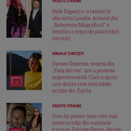
VEDETE STRĂINE
Halit Ergenç s-a lansat în
afaceri la Londra: Actorul din
„Suleyman Magnificul” a
deschis o rețea de plăcintării
turcești
SERIALE TURCEŞTI
Demet Özdemir, vedeta din
„Fata din vis”, are o poveste
impresionantă. Cum a ajuns
12
una dintre cele mai iubite
actrițe din Turcia
VEDETE STRĂINE
Cum își petrec vara cele mai
iubite actrițe din serialele
turcești. Fahriye Evcen, Hande