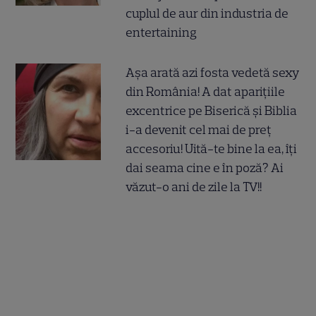
cuplul de aur din industria de
entertaining
Așa arată azi fosta vedetă sexy
din România! A dat aparițiile
excentrice pe Biserică și Biblia
i-a devenit cel mai de preț
accesoriu! Uită-te bine la ea, îți
dai seama cine e în poză? Ai
văzut-o ani de zile la TV!!