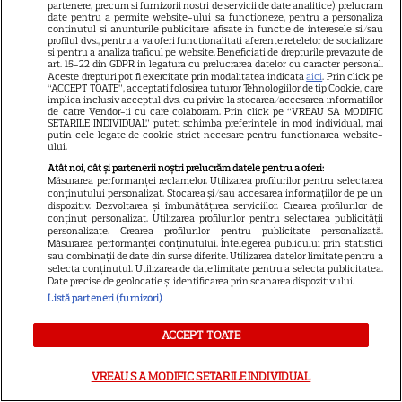
partenere, precum si furnizorii nostri de servicii de date analitice) prelucram
Termeni și condiții
date pentru a permite website-ului sa functioneze, pentru a personaliza
continutul si anunturile publicitare afisate in functie de interesele si/sau
profilul dvs., pentru a va oferi functionalitati aferente retelelor de socializare
Despre cookies
si pentru a analiza traficul pe website. Beneficiati de drepturile prevazute de
art. 15-22 din GDPR in legatura cu prelucrarea datelor cu caracter personal.
Politica de confidenţialitate
Aceste drepturi pot fi exercitate prin modalitatea indicata
aici
. Prin click pe
“ACCEPT TOATE”, acceptati folosirea tuturor Tehnologiilor de tip Cookie, care
Sitemap
implica inclusiv acceptul dvs. cu privire la stocarea/accesarea informatiilor
de catre Vendor-ii cu care colaboram. Prin click pe “VREAU SA MODIFIC
SETARILE INDIVIDUAL” puteti schimba preferintele in mod individual, mai
putin cele legate de cookie strict necesare pentru functionarea website-
ului.
Atât noi, cât și partenerii noștri prelucrăm datele pentru a oferi:
Măsurarea performanței reclamelor. Utilizarea profilurilor pentru selectarea
NUMĂRUL CURENT
conținutului personalizat. Stocarea și/sau accesarea informațiilor de pe un
dispozitiv. Dezvoltarea și îmbunătățirea serviciilor. Crearea profilurilor de
conținut personalizat. Utilizarea profilurilor pentru selectarea publicității
personalizate. Crearea profilurilor pentru publicitate personalizată.
ABONEAZA-TE LA REVISTĂ
Măsurarea performanței conținutului. Înțelegerea publicului prin statistici
sau combinații de date din surse diferite. Utilizarea datelor limitate pentru a
selecta conținutul. Utilizarea de date limitate pentru a selecta publicitatea.
Date precise de geolocație și identificarea prin scanarea dispozitivului.
Listă parteneri (furnizori)
Libertatea
ACCEPT TOATE
Libertatea pentru femei
VREAU SA MODIFIC SETARILE INDIVIDUAL
GSP