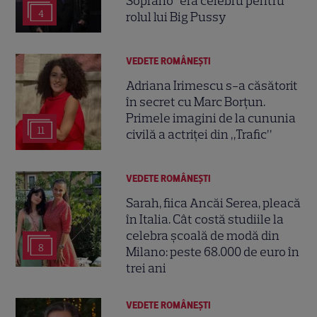
Soprano” era celebru pentru
4
rolul lui Big Pussy
VEDETE ROMÂNEŞTI
Adriana Irimescu s-a căsătorit
în secret cu Marc Borțun.
Primele imagini de la cununia
11
civilă a actriței din „Trafic”
VEDETE ROMÂNEŞTI
Sarah, fiica Ancăi Serea, pleacă
în Italia. Cât costă studiile la
celebra școală de modă din
8
Milano: peste 68.000 de euro în
trei ani
VEDETE ROMÂNEŞTI