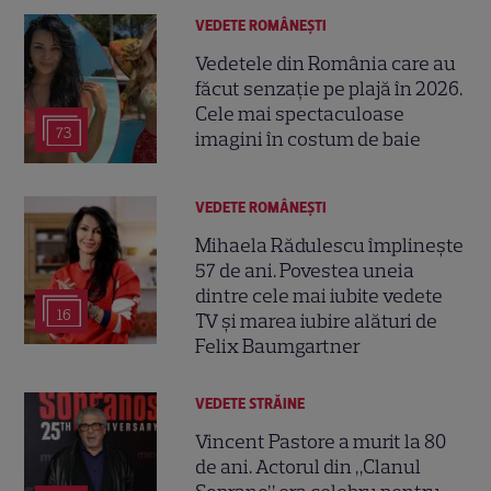
VEDETE ROMÂNEŞTI
Vedetele din România care au
făcut senzație pe plajă în 2026.
Cele mai spectaculoase
73
imagini în costum de baie
VEDETE ROMÂNEŞTI
Mihaela Rădulescu împlinește
57 de ani. Povestea uneia
dintre cele mai iubite vedete
16
TV și marea iubire alături de
Felix Baumgartner
VEDETE STRĂINE
Vincent Pastore a murit la 80
de ani. Actorul din „Clanul