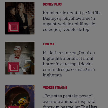
DISNEY PLUS
Premiere de neratat pe Netflix,
Disney+ și SkyShowtime în
august: seriale noi, filme de
15
colecție și vedete de top
CINEMA
Eli Roth revine cu „Omul cu
înghețata mortală”. Filmul
horror în care copiii devin
5
criminali după ce mănâncă
înghețată
VEDETE STRĂINE
„Povestea peștelui posac”,
aventura animată inspirată
dintr-un bestseller The New