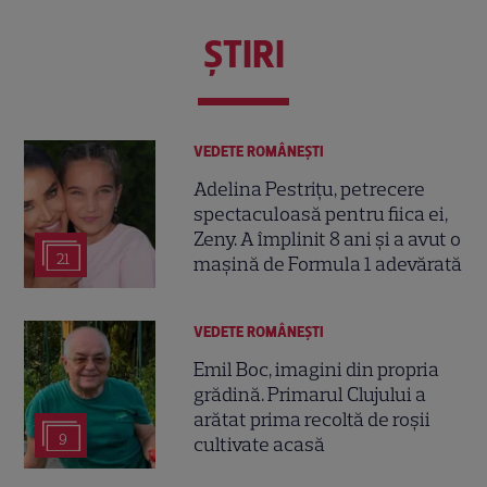
ŞTIRI
VEDETE ROMÂNEŞTI
Adelina Pestrițu, petrecere
spectaculoasă pentru fiica ei,
Zeny. A împlinit 8 ani și a avut o
21
mașină de Formula 1 adevărată
VEDETE ROMÂNEŞTI
Emil Boc, imagini din propria
grădină. Primarul Clujului a
arătat prima recoltă de roșii
9
cultivate acasă