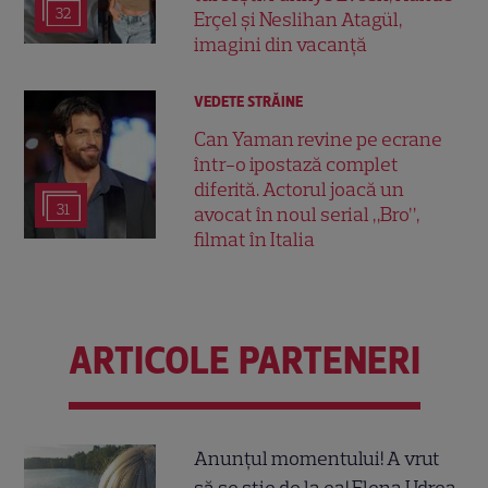
32
Erçel și Neslihan Atagül,
imagini din vacanță
VEDETE STRĂINE
Can Yaman revine pe ecrane
într-o ipostază complet
diferită. Actorul joacă un
31
avocat în noul serial „Bro”,
filmat în Italia
ARTICOLE PARTENERI
Anunțul momentului! A vrut