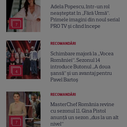
Adela Popescu, într-un rol
neașteptat în „Fără Urmă”.
Primele imagini din noul serial
7
PRO TV și când începe
RECOMANDĂRI
Schimbare majoră la „Vocea
României”. Sezonul 14
introduce Butonul „A doua
4
șansă” și un avantaj pentru
Pavel Bartoș
RECOMANDĂRI
MasterChef România revine
cu sezonul 11. Gina Pistol
anunță un sezon „dus la un alt
7
nivel”