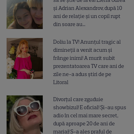
să se știe de la ea! Elena Udrea
și Adrian Alexandrov, după 10
ani de relație și un copil rupt
din soare au...
Doliu la TV! Anunțul tragic al
dimineții a venit acum și
frânge inimi! A murit subit
prezentatoarea TV care ani de
zile ne-a adus știri de pe
Litoral
Divorțul care zguduie
showbizul! E oficial! Și-au spus
adio în cel mai mare secret,
după aproape 20 de ani de
mariaj! S-a ales praful de