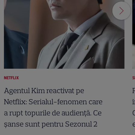
NETFLIX
S
Agentul Kim reactivat pe
Netflix: Serialul-fenomen care
a rupt topurile de audiență. Ce
șanse sunt pentru Sezonul 2