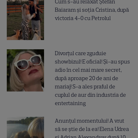
Cum s-au relaxat Ștefan
Baiaram și soția Cristina, după
victoria 4-0 cu Petrolul
Divorțul care zguduie
showbizul! E oficial! Și-au spus
adio în cel mai mare secret,
după aproape 20 de ani de
mariaj! S-a ales praful de
cuplul de aur din industria de
entertaining
Anunțul momentului! A vrut
să se știe de la ea! Elena Udrea
și Adrian Alexandrov, după 10