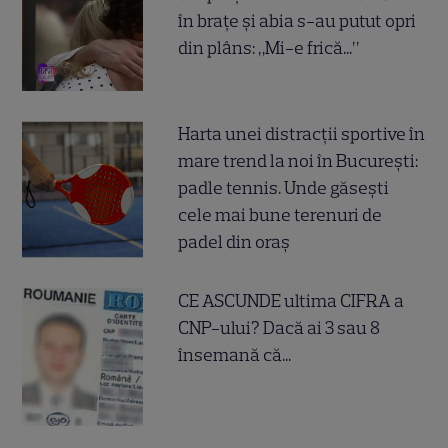
în brațe și abia s-au putut opri
din plâns: „Mi-e frică...”
Harta unei distracții sportive în
mare trend la noi în București:
padle tennis. Unde găsești
cele mai bune terenuri de
padel din oraș
CE ASCUNDE ultima CIFRA a
CNP-ului? Dacă ai 3 sau 8
însemană că...