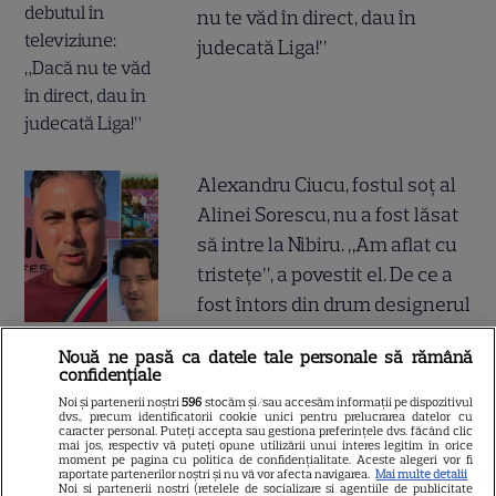
nu te văd în direct, dau în
judecată Liga!”
Alexandru Ciucu, fostul soț al
Alinei Sorescu, nu a fost lăsat
să intre la Nibiru. „Am aflat cu
tristețe”, a povestit el. De ce a
fost întors din drum designerul
Nouă ne pasă ca datele tale personale să rămână
Breaking tragic în România:
confidențiale
microbuzul în care se afla
Noi și partenerii noștri
596
stocăm și/sau accesăm informații pe dispozitivul
dvs., precum identificatorii cookie unici pentru prelucrarea datelor cu
acum câteva minute echipa de
caracter personal. Puteți accepta sau gestiona preferințele dvs. făcând clic
mai jos, respectiv vă puteți opune utilizării unui interes legitim în orice
fotbal din București, accident
moment pe pagina cu politica de confidențialitate. Aceste alegeri vor fi
raportate partenerilor noștri și nu vă vor afecta navigarea.
Mai multe detalii
mortal! Câți morți și câți răniți
Noi si partenerii nostri (retelele de socializare si agentiile de publicitate