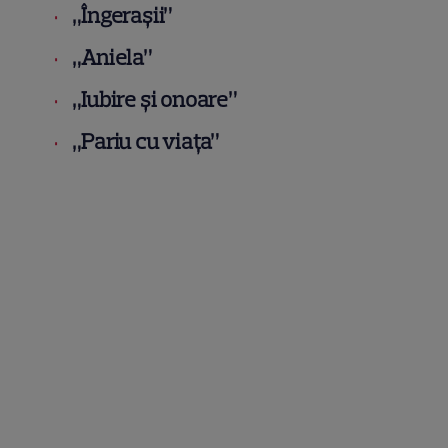
„Îngerașii”
„Aniela”
„Iubire și onoare”
„Pariu cu viața”