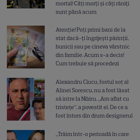
mortal! Câți morți și câți răniți
sunt până acum
Atenție! Poți primi bani de la
stat dacă-ți îngrijești părinții,
bunicii sau pe cineva vârstnic
din familie. Acum s-a decis!
Cum trebuie să procedezi
Alexandru Ciucu, fostul soț al
Alinei Sorescu, nu a fost lăsat
să intre la Nibiru. „Am aflat cu
tristețe”, a povestit el. De ce a
fost întors din drum designerul
„Trăim într-o perioadă în care