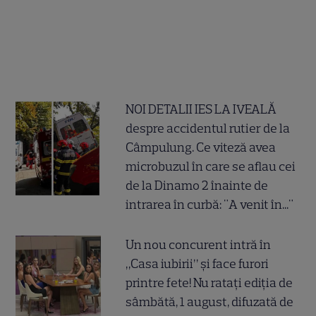
NOI DETALII IES LA IVEALĂ
despre accidentul rutier de la
Câmpulung. Ce viteză avea
microbuzul în care se aflau cei
de la Dinamo 2 înainte de
intrarea în curbă: "A venit în..."
Un nou concurent intră în
„Casa iubirii” și face furori
printre fete! Nu ratați ediția de
sâmbătă, 1 august, difuzată de