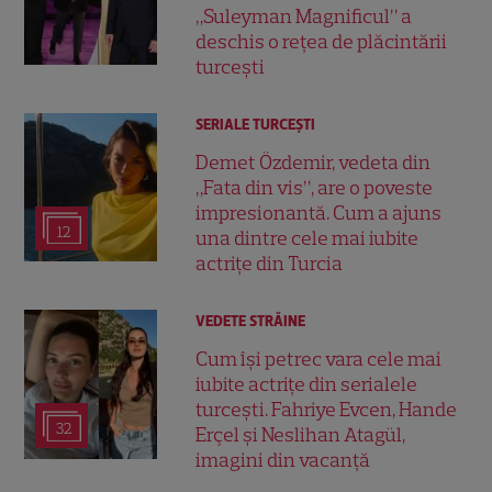
„Suleyman Magnificul” a
deschis o rețea de plăcintării
turcești
SERIALE TURCEŞTI
Demet Özdemir, vedeta din
„Fata din vis”, are o poveste
impresionantă. Cum a ajuns
12
una dintre cele mai iubite
actrițe din Turcia
VEDETE STRĂINE
Cum își petrec vara cele mai
iubite actrițe din serialele
turcești. Fahriye Evcen, Hande
32
Erçel și Neslihan Atagül,
imagini din vacanță