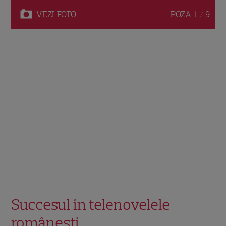
VEZI
FOTO
POZA
1 / 9
Succesul în telenovelele
românești