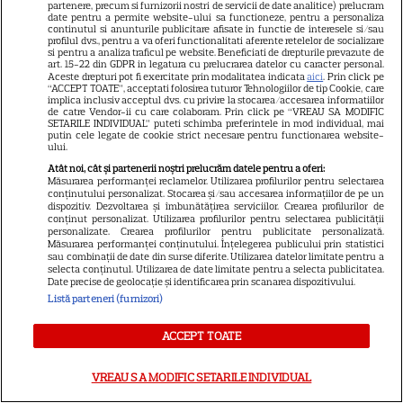
partenere, precum si furnizorii nostri de servicii de date analitice) prelucram
sunt până acum
date pentru a permite website-ului sa functioneze, pentru a personaliza
continutul si anunturile publicitare afisate in functie de interesele si/sau
profilul dvs., pentru a va oferi functionalitati aferente retelelor de socializare
si pentru a analiza traficul pe website. Beneficiati de drepturile prevazute de
art. 15-22 din GDPR in legatura cu prelucrarea datelor cu caracter personal.
Aceste drepturi pot fi exercitate prin modalitatea indicata
aici
. Prin click pe
“ACCEPT TOATE”, acceptati folosirea tuturor Tehnologiilor de tip Cookie, care
SERIALE
implica inclusiv acceptul dvs. cu privire la stocarea/accesarea informatiilor
de catre Vendor-ii cu care colaboram. Prin click pe “VREAU SA MODIFIC
SETARILE INDIVIDUAL” puteti schimba preferintele in mod individual, mai
putin cele legate de cookie strict necesare pentru functionarea website-
ului.
Atât noi, cât și partenerii noștri prelucrăm datele pentru a oferi:
Măsurarea performanței reclamelor. Utilizarea profilurilor pentru selectarea
conținutului personalizat. Stocarea și/sau accesarea informațiilor de pe un
dispozitiv. Dezvoltarea și îmbunătățirea serviciilor. Crearea profilurilor de
conținut personalizat. Utilizarea profilurilor pentru selectarea publicității
personalizate. Crearea profilurilor pentru publicitate personalizată.
Măsurarea performanței conținutului. Înțelegerea publicului prin statistici
sau combinații de date din surse diferite. Utilizarea datelor limitate pentru a
selecta conținutul. Utilizarea de date limitate pentru a selecta publicitatea.
Date precise de geolocație și identificarea prin scanarea dispozitivului.
Listă parteneri (furnizori)
ACCEPT TOATE
VREAU SA MODIFIC SETARILE INDIVIDUAL