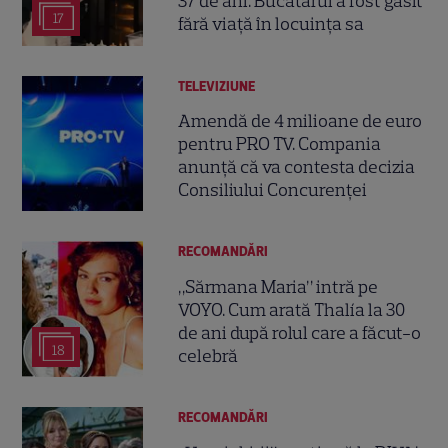
37 de ani. Bucătarul a fost găsit
17
fără viață în locuința sa
TELEVIZIUNE
Amendă de 4 milioane de euro
pentru PRO TV. Compania
anunță că va contesta decizia
Consiliului Concurenței
RECOMANDĂRI
„Sărmana Maria” intră pe
VOYO. Cum arată Thalía la 30
de ani după rolul care a făcut-o
18
celebră
RECOMANDĂRI