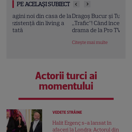
PE ACELAȘI SUBIECT
de la
Dragoș Bucur și Tudor Chirilă, rivali în
Adel
 a
„Trafic”! Când începe noul serial crime
vaca
drama de la Pro TV și VOYO
vedet
Citește mai multe
Citeș
Actorii turci ai
momentului
VEDETE STRĂINE
Halit Ergenç s-a lansat în
afaceri la Londra: Actorul din