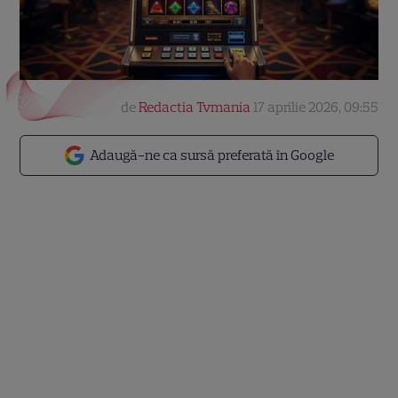
de
Redactia Tvmania
17 aprilie 2026, 09:55
Adaugă-ne ca sursă preferată în Google