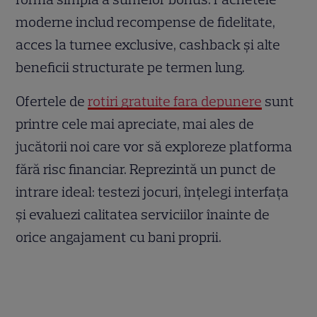
moderne includ recompense de fidelitate,
acces la turnee exclusive, cashback și alte
beneficii structurate pe termen lung.
Ofertele de
rotiri gratuite fara depunere
sunt
printre cele mai apreciate, mai ales de
jucătorii noi care vor să exploreze platforma
fără risc financiar. Reprezintă un punct de
intrare ideal: testezi jocuri, înțelegi interfața
și evaluezi calitatea serviciilor înainte de
orice angajament cu bani proprii.