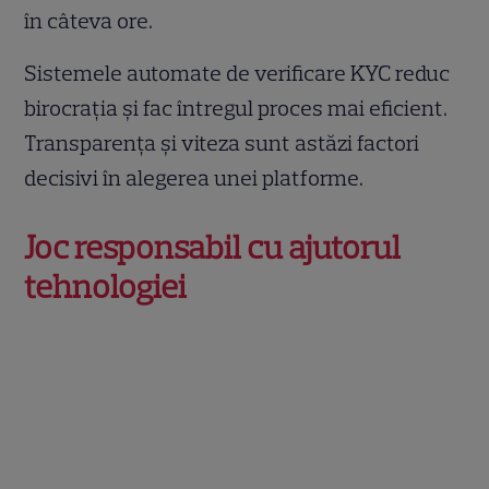
în câteva ore.
Sistemele automate de verificare KYC reduc
birocrația și fac întregul proces mai eficient.
Transparența și viteza sunt astăzi factori
decisivi în alegerea unei platforme.
Joc responsabil cu ajutorul
tehnologiei