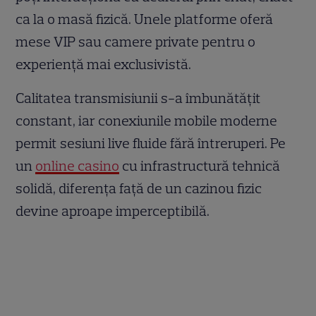
ca la o masă fizică. Unele platforme oferă
mese VIP sau camere private pentru o
experiență mai exclusivistă.
Calitatea transmisiunii s-a îmbunătățit
constant, iar conexiunile mobile moderne
permit sesiuni live fluide fără întreruperi. Pe
un
online casino
cu infrastructură tehnică
solidă, diferența față de un cazinou fizic
devine aproape imperceptibilă.