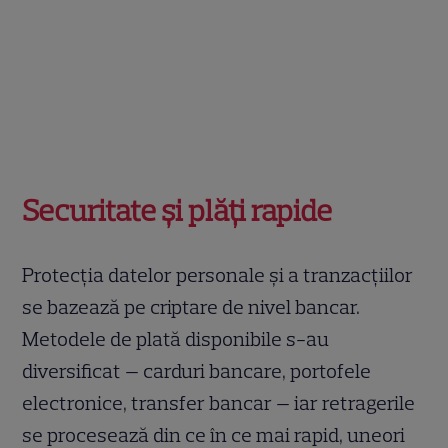
Securitate și plăți rapide
Protecția datelor personale și a tranzacțiilor
se bazează pe criptare de nivel bancar.
Metodele de plată disponibile s-au
diversificat — carduri bancare, portofele
electronice, transfer bancar — iar retragerile
se procesează din ce în ce mai rapid, uneori