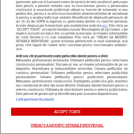
partenere, precum si furnizorii nostri de servicii de date analitice) prelucram
Ryan Gosling este noul Ghost
date pentru a permite website-ului sa functioneze, pentru a personaliza
continutul si anunturile publicitare afisate in functie de interesele si/sau
Rider din Universul Marvel.
profilul dvs., pentru a va oferi functionalitati aferente retelelor de socializare
si pentru a analiza traficul pe website. Beneficiati de drepturile prevazute de
Anunțul făcut la Comic-Con i-
art. 15-22 din GDPR in legatura cu prelucrarea datelor cu caracter personal.
7
Aceste drepturi pot fi exercitate prin modalitatea indicata
aici
. Prin click pe
a entuziasmat pe fani
“ACCEPT TOATE”, acceptati folosirea tuturor Tehnologiilor de tip Cookie, care
implica inclusiv acceptul dvs. cu privire la stocarea/accesarea informatiilor
de catre Vendor-ii cu care colaboram. Prin click pe “VREAU SA MODIFIC
SETARILE INDIVIDUAL” puteti schimba preferintele in mod individual, mai
putin cele legate de cookie strict necesare pentru functionarea website-
DISNEY PLUS
ului.
„Diavolul se îmbracă de la
Atât noi, cât și partenerii noștri prelucrăm datele pentru a oferi:
Măsurarea performanței reclamelor. Utilizarea profilurilor pentru selectarea
Prada 2” s-a lansat pe Disney+.
conținutului personalizat. Stocarea și/sau accesarea informațiilor de pe un
dispozitiv. Dezvoltarea și îmbunătățirea serviciilor. Crearea profilurilor de
Meryl Streep și Anne
conținut personalizat. Utilizarea profilurilor pentru selectarea publicității
Hathaway revin la revista
personalizate. Crearea profilurilor pentru publicitate personalizată.
Măsurarea performanței conținutului. Înțelegerea publicului prin statistici
Runway
sau combinații de date din surse diferite. Utilizarea datelor limitate pentru a
selecta conținutul. Utilizarea de date limitate pentru a selecta publicitatea.
Date precise de geolocație și identificarea prin scanarea dispozitivului.
VEDETE STRĂINE
Listă parteneri (furnizori)
Meryl Streep, gest
ACCEPT TOATE
impresionant pentru Anne
Hathaway și Emily Blunt la
VREAU SA MODIFIC SETARILE INDIVIDUAL
9
„Diavolul se îmbracă de la