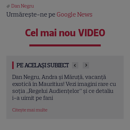
Dan Negru
Urmărește-ne pe
Google News
Cel mai nou VIDEO
PE ACELAȘI SUBIECT
ă
Dan Negru rupe tăcerea despre zvonurile
„Joc
re cu
unei reveniri la Antena 1. Ce spune
la o
aliu
despre o emisiune cu Denise Rifai
gril
Citește mai multe
Citeș