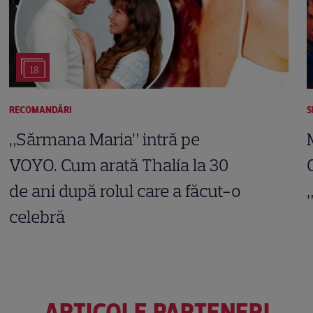
18
RECOMANDĂRI
S
„Sărmana Maria” intră pe
VOYO. Cum arată Thalía la 30
de ani după rolul care a făcut-o
celebră
ARTICOLE PARTENERI