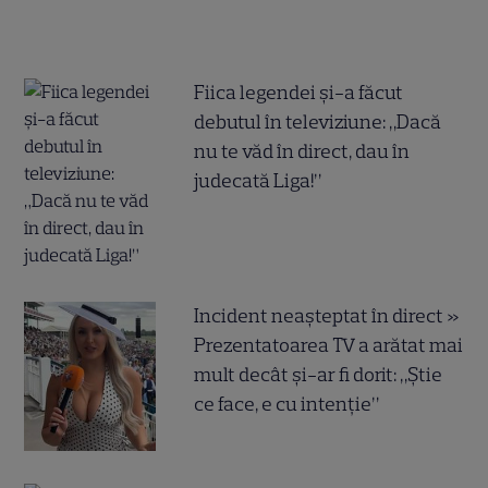
Fiica legendei și-a făcut
debutul în televiziune: „Dacă
nu te văd în direct, dau în
judecată Liga!”
Incident neașteptat în direct »
Prezentatoarea TV a arătat mai
mult decât și-ar fi dorit: „Știe
ce face, e cu intenție”