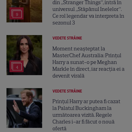
din „Stranger Things”, intră în
universul „Stăpânul Inelelor”.
9
Ce rol legendar va interpreta în
sezonul 3
VEDETE STRĂINE
Moment neașteptat la
MasterChef Australia: Prințul
Harry a sunat-o pe Meghan
4
Markle în direct, iar reacția ei a
devenit virală
VEDETE STRĂINE
Prințul Harry ar putea fi cazat
la Palatul Buckingham la
următoarea vizită. Regele
Charles i-ar fi făcut o nouă
ofertă