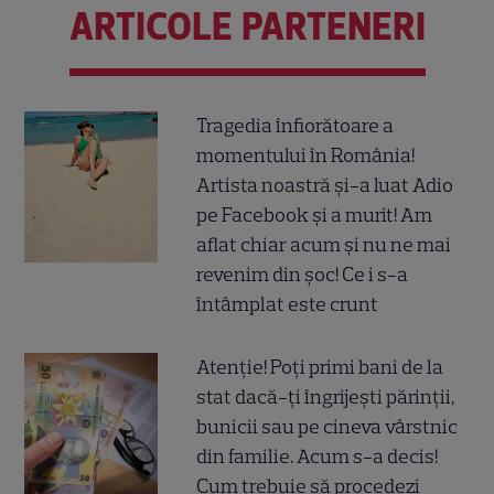
ARTICOLE PARTENERI
Tragedia înfiorătoare a
momentului în România!
Artista noastră și-a luat Adio
pe Facebook și a murit! Am
aflat chiar acum și nu ne mai
revenim din șoc! Ce i s-a
întâmplat este crunt
Atenție! Poți primi bani de la
stat dacă-ți îngrijești părinții,
bunicii sau pe cineva vârstnic
din familie. Acum s-a decis!
Cum trebuie să procedezi