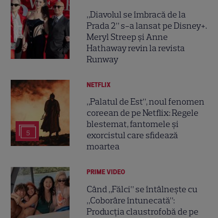
„Diavolul se îmbracă de la
Prada 2” s-a lansat pe Disney+.
Meryl Streep și Anne
Hathaway revin la revista
Runway
NETFLIX
„Palatul de Est”, noul fenomen
coreean de pe Netflix: Regele
blestemat, fantomele și
5
exorcistul care sfidează
moartea
PRIME VIDEO
Când „Fălci” se întâlnește cu
„Coborâre întunecată”:
Producția claustrofobă de pe