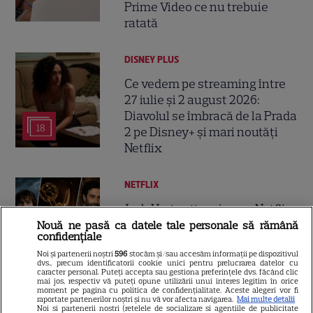
Prime Video ce nu trebuie
ratată
DISNEY PLUS
Ce vedem pe streaming între
27 iulie și 2 august 2026:
Diavolul se îmbracă de la Prada
18
2 pe Disney+ și mari noutăți
Netflix
NETFLIX
Josh Hartnett revine pe Netflix
în thrillerul „Below”! Noutăți
Nouă ne pasă ca datele tale personale să rămână
confidențiale
majore despre premiile Emmy
Noi și partenerii noștri
596
stocăm și/sau accesăm informații pe dispozitivul
și noul serial Dan Brown
dvs., precum identificatorii cookie unici pentru prelucrarea datelor cu
caracter personal. Puteți accepta sau gestiona preferințele dvs. făcând clic
mai jos, respectiv vă puteți opune utilizării unui interes legitim în orice
moment pe pagina cu politica de confidențialitate. Aceste alegeri vor fi
raportate partenerilor noștri și nu vă vor afecta navigarea.
Mai multe detalii
DISNEY PLUS
Noi si partenerii nostri (retelele de socializare si agentiile de publicitate