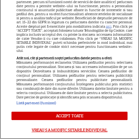
partenere, precum si furnizorii nostri de servicii de date analitice) prelucram
Care-i buna și care-i reaua?
date pentru a permite website-ului sa functioneze, pentru a personaliza
continutul si anunturile publicitare afisate in functie de interesele si/sau
Emmy Rossum revine
profilul dvs., pentru a va oferi functionalitati aferente retelelor de socializare
si pentru a analiza traficul pe website. Beneficiati de drepturile prevazute de
spectaculos pe Disney+ în
art. 15-22 din GDPR in legatura cu prelucrarea datelor cu caracter personal.
3
thrillerul psihologic „Furie și
Aceste drepturi pot fi exercitate prin modalitatea indicata
aici
. Prin click pe
“ACCEPT TOATE”, acceptati folosirea tuturor Tehnologiilor de tip Cookie, care
seducție”
implica inclusiv acceptul dvs. cu privire la stocarea/accesarea informatiilor
de catre Vendor-ii cu care colaboram. Prin click pe “VREAU SA MODIFIC
SETARILE INDIVIDUAL” puteti schimba preferintele in mod individual, mai
putin cele legate de cookie strict necesare pentru functionarea website-
ȘTIRI
ului.
Atât noi, cât și partenerii noștri prelucrăm datele pentru a oferi:
25 de ani de la lansarea
Măsurarea performanței reclamelor. Utilizarea profilurilor pentru selectarea
conținutului personalizat. Stocarea și/sau accesarea informațiilor de pe un
filmului „Stăpânul inelelor:
dispozitiv. Dezvoltarea și îmbunătățirea serviciilor. Crearea profilurilor de
Frăția Inelului”! Cum a creat
conținut personalizat. Utilizarea profilurilor pentru selectarea publicității
personalizate. Crearea profilurilor pentru publicitate personalizată.
Peter Jackson una dintre cele
Măsurarea performanței conținutului. Înțelegerea publicului prin statistici
mai iubite producții fantasy din
sau combinații de date din surse diferite. Utilizarea datelor limitate pentru a
selecta conținutul. Utilizarea de date limitate pentru a selecta publicitatea.
istorie
Date precise de geolocație și identificarea prin scanarea dispozitivului.
Listă parteneri (furnizori)
PRIME VIDEO
ACCEPT TOATE
Ride or Die pe Prime Video.
Octavia Spencer și Hannah
VREAU SA MODIFIC SETARILE INDIVIDUAL
Waddingham, într-un serial cu