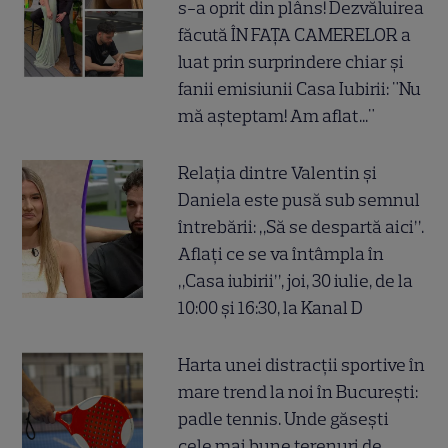
s-a oprit din plâns! Dezvăluirea
făcută ÎN FAȚA CAMERELOR a
luat prin surprindere chiar și
fanii emisiunii Casa Iubirii: "Nu
mă așteptam! Am aflat..."
Relația dintre Valentin și
Daniela este pusă sub semnul
întrebării: „Să se despartă aici”.
Aflați ce se va întâmpla în
„Casa iubirii”, joi, 30 iulie, de la
10:00 și 16:30, la Kanal D
Harta unei distracții sportive în
mare trend la noi în București:
padle tennis. Unde găsești
cele mai bune terenuri de