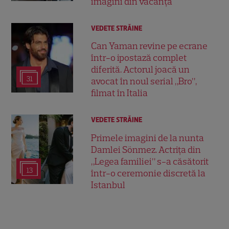
imagini din vacanță
VEDETE STRĂINE
Can Yaman revine pe ecrane
într-o ipostază complet
diferită. Actorul joacă un
31
avocat în noul serial „Bro”,
filmat în Italia
VEDETE STRĂINE
Primele imagini de la nunta
Damlei Sönmez. Actrița din
„Legea familiei” s-a căsătorit
13
într-o ceremonie discretă la
Istanbul