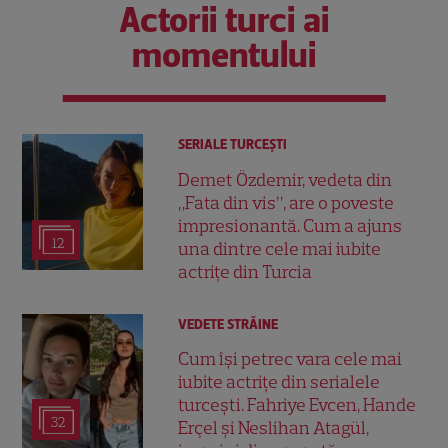
Actorii turci ai
momentului
SERIALE TURCEŞTI
Demet Özdemir, vedeta din
„Fata din vis”, are o poveste
impresionantă. Cum a ajuns
12
una dintre cele mai iubite
actrițe din Turcia
VEDETE STRĂINE
Cum își petrec vara cele mai
iubite actrițe din serialele
turcești. Fahriye Evcen, Hande
32
Erçel și Neslihan Atagül,