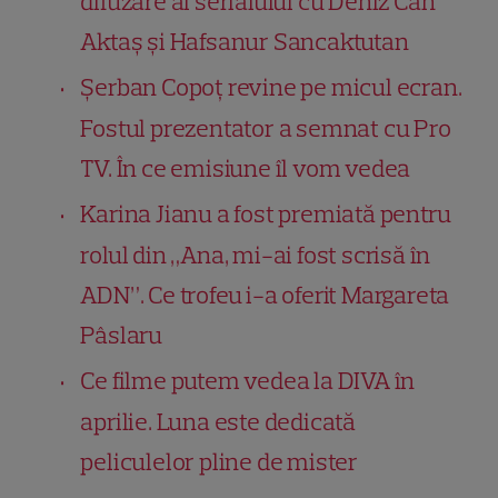
difuzare al serialului cu Deniz Can
Aktaș și Hafsanur Sancaktutan
Șerban Copoț revine pe micul ecran.
Fostul prezentator a semnat cu Pro
TV. În ce emisiune îl vom vedea
Karina Jianu a fost premiată pentru
rolul din „Ana, mi-ai fost scrisă în
ADN”. Ce trofeu i-a oferit Margareta
Pâslaru
Ce filme putem vedea la DIVA în
aprilie. Luna este dedicată
peliculelor pline de mister