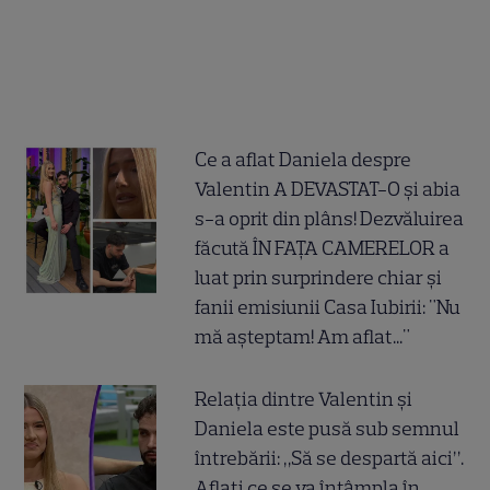
Ce a aflat Daniela despre
Valentin A DEVASTAT-O și abia
s-a oprit din plâns! Dezvăluirea
făcută ÎN FAȚA CAMERELOR a
luat prin surprindere chiar și
fanii emisiunii Casa Iubirii: "Nu
mă așteptam! Am aflat..."
Relația dintre Valentin și
Daniela este pusă sub semnul
întrebării: „Să se despartă aici”.
Aflați ce se va întâmpla în