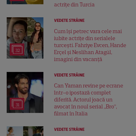
actrițe din Turcia
VEDETE STRĂINE
Cum își petrec vara cele mai
iubite actrițe din serialele
turcești. Fahriye Evcen, Hande
32
Erçel și Neslihan Atagül,
imagini din vacanță
VEDETE STRĂINE
Can Yaman revine pe ecrane
într-o ipostază complet
diferită. Actorul joacă un
31
avocat în noul serial „Bro”,
filmat în Italia
VEDETE STRĂINE