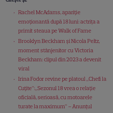
Rachel McAdams, apariție
emoționantă după 18 luni: actrița a
primit steaua pe Walk of Fame
Brooklyn Beckham și Nicola Peltz,
moment stânjenitor cu Victoria
Beckham: clipul din 2023 a devenit
viral
Irina Fodor revine pe platoul „Chefi la
Cuțite”:„Sezonul 18 vrea o relație
oficială, serioasă, cu motoarele
turate la maximum” – Anunțul