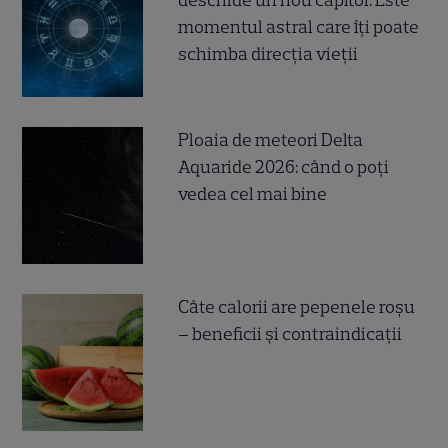
deschide un nou capitol. Este
momentul astral care îți poate
schimba direcția vieții
Ploaia de meteori Delta
Aquaride 2026: când o poți
vedea cel mai bine
Câte calorii are pepenele roșu
– beneficii și contraindicații