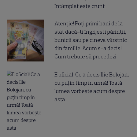
întâmplat este crunt
Atenție! Poți primi bani de la
stat dacă-ți îngrijești părinții,
bunicii sau pe cineva vârstnic
din familie. Acum s-a decis!
Cum trebuie să procedezi
E oficial! Ce a decis Ilie Bolojan,
cu puțin timp în urmă! Toată
lumea vorbește acum despre
asta