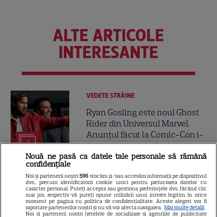
ALTE ARTICOLE
INTERESANTE
VEDETE STRĂINE
Ryan Gosling este noul Ghost
Rider din Universul Marvel.
Anunțul făcut la Comic-Con i-
7
a entuziasmat pe fani
Nouă ne pasă ca datele tale personale să rămână
confidențiale
DISNEY PLUS
Noi și partenerii noștri
596
stocăm și/sau accesăm informații pe dispozitivul
dvs., precum identificatorii cookie unici pentru prelucrarea datelor cu
caracter personal. Puteți accepta sau gestiona preferințele dvs. făcând clic
„Diavolul se îmbracă de la
mai jos, respectiv vă puteți opune utilizării unui interes legitim în orice
moment pe pagina cu politica de confidențialitate. Aceste alegeri vor fi
Prada 2” s-a lansat pe Disney+.
raportate partenerilor noștri și nu vă vor afecta navigarea.
Mai multe detalii
Meryl Streep și Anne
Noi si partenerii nostri (retelele de socializare si agentiile de publicitate