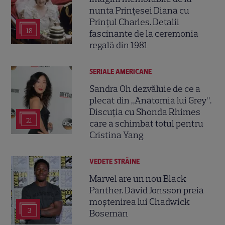
nunta Prințesei Diana cu
Prințul Charles. Detalii
18
fascinante de la ceremonia
regală din 1981
SERIALE AMERICANE
Sandra Oh dezvăluie de ce a
plecat din „Anatomia lui Grey”.
Discuția cu Shonda Rhimes
21
care a schimbat totul pentru
Cristina Yang
VEDETE STRĂINE
Marvel are un nou Black
Panther. David Jonsson preia
moștenirea lui Chadwick
3
Boseman