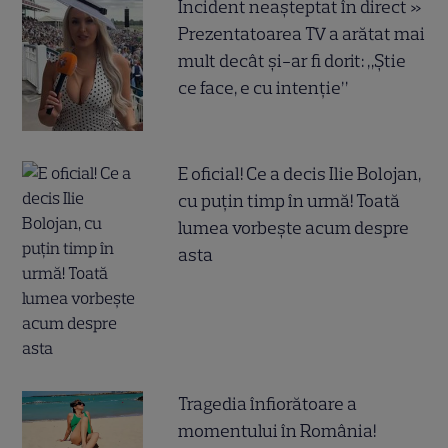
Incident neașteptat în direct »
Prezentatoarea TV a arătat mai
mult decât și-ar fi dorit: „Știe
ce face, e cu intenție”
E oficial! Ce a decis Ilie Bolojan,
cu puțin timp în urmă! Toată
lumea vorbește acum despre
asta
Tragedia înfiorătoare a
momentului în România!