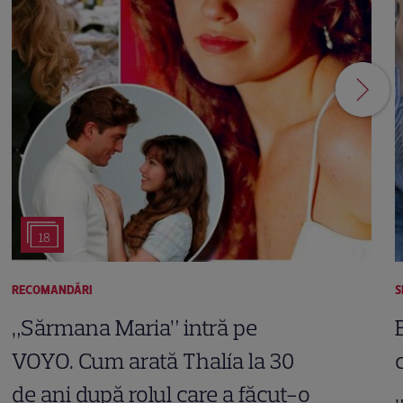
18
RECOMANDĂRI
S
„Sărmana Maria” intră pe
VOYO. Cum arată Thalía la 30
de ani după rolul care a făcut-o