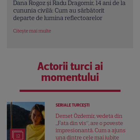
de la
Lacrimi, îmbrățișări și multă mândrie.
Cum 
Cum au marcat vedetele ultima zi de
parag
școală a copiilor lor
resta
Citește mai multe
Citeș
Actorii turci ai
momentului
SERIALE TURCEŞTI
Demet Özdemir, vedeta din
„Fata din vis”, are o poveste
impresionantă. Cum a ajuns
12
una dintre cele mai iubite