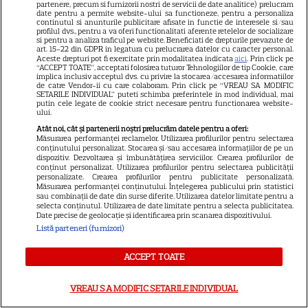
partenere, precum si furnizorii nostri de servicii de date analitice) prelucram
Hathaway revin la revista
date pentru a permite website-ului sa functioneze, pentru a personaliza
continutul si anunturile publicitare afisate in functie de interesele si/sau
Runway
profilul dvs., pentru a va oferi functionalitati aferente retelelor de socializare
si pentru a analiza traficul pe website. Beneficiati de drepturile prevazute de
art. 15-22 din GDPR in legatura cu prelucrarea datelor cu caracter personal.
Aceste drepturi pot fi exercitate prin modalitatea indicata
aici
. Prin click pe
VEDETE STRĂINE
“ACCEPT TOATE”, acceptati folosirea tuturor Tehnologiilor de tip Cookie, care
implica inclusiv acceptul dvs. cu privire la stocarea/accesarea informatiilor
de catre Vendor-ii cu care colaboram. Prin click pe “VREAU SA MODIFIC
Meryl Streep, gest
SETARILE INDIVIDUAL” puteti schimba preferintele in mod individual, mai
impresionant pentru Anne
putin cele legate de cookie strict necesare pentru functionarea website-
ului.
Hathaway și Emily Blunt la
Atât noi, cât și partenerii noștri prelucrăm datele pentru a oferi:
9
„Diavolul se îmbracă de la
Măsurarea performanței reclamelor. Utilizarea profilurilor pentru selectarea
conținutului personalizat. Stocarea și/sau accesarea informațiilor de pe un
Prada 2”. Ce salarii ar fi primit
dispozitiv. Dezvoltarea și îmbunătățirea serviciilor. Crearea profilurilor de
actrițele
conținut personalizat. Utilizarea profilurilor pentru selectarea publicității
personalizate. Crearea profilurilor pentru publicitate personalizată.
Măsurarea performanței conținutului. Înțelegerea publicului prin statistici
sau combinații de date din surse diferite. Utilizarea datelor limitate pentru a
VEDETE STRĂINE
selecta conținutul. Utilizarea de date limitate pentru a selecta publicitatea.
Date precise de geolocație și identificarea prin scanarea dispozitivului.
Tom Holland, decizie radicală
Listă parteneri (furnizori)
pentru noul său film! Ce
ACCEPT TOATE
promisiune a făcut actorul
13
după momentele virale în care
VREAU SA MODIFIC SETARILE INDIVIDUAL
a făcut senzație prin dans