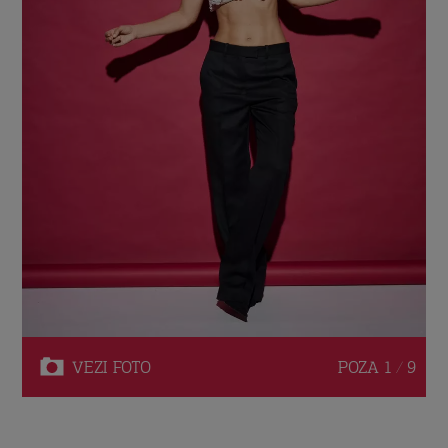
VEZI
FOTO
POZA
1 / 9