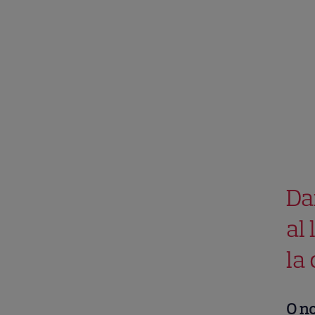
Da
al
la
O no