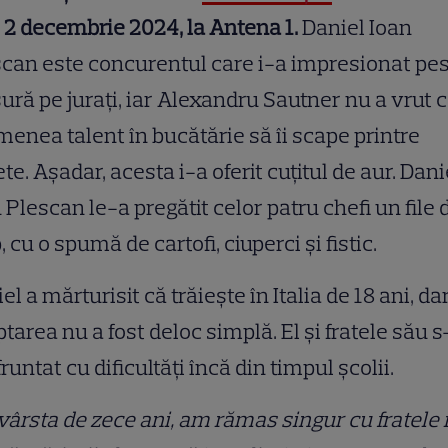
, 2 decembrie 2024, la Antena 1.
Daniel Ioan
can este concurentul care i-a impresionat pe
ră pe jurați, iar Alexandru Sautner nu a vrut 
enea talent în bucătărie să îi scape printre
te. Așadar, acesta i-a oferit cuțitul de aur. Dani
 Plescan le-a pregătit celor patru chefi un file 
, cu o spumă de cartofi, ciuperci și fistic.
el a mărturisit că trăiește în Italia de 18 ani, da
tarea nu a fost deloc simplă. El și fratele său 
runtat cu dificultăți încă din timpul școlii.
vârsta de zece ani, am rămas singur cu fratele