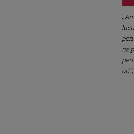
„Am 
lucr
pent
ne p
peri
ori”,