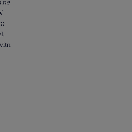
a ne
i
am
l,
ivitn