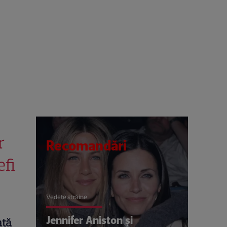
r
Recomandări
efi
Vedete străine
Jennifer Aniston și
ată