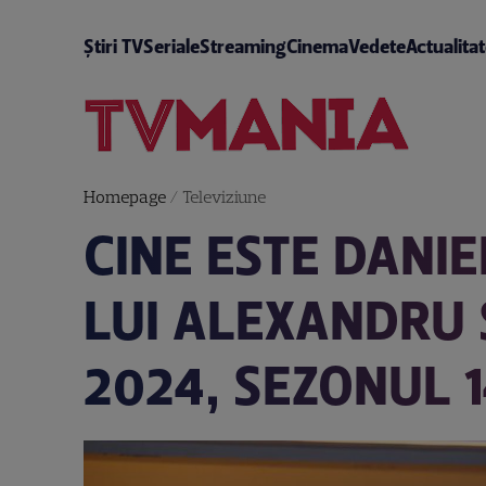
Știri TV
Seriale
Streaming
Cinema
Vedete
Actualita
Homepage
/
Televiziune
CINE ESTE DANIE
LUI ALEXANDRU 
2024, SEZONUL 