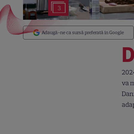
3
Adaugă-ne ca sursă preferată în Google
2024
va m
Dani
adap