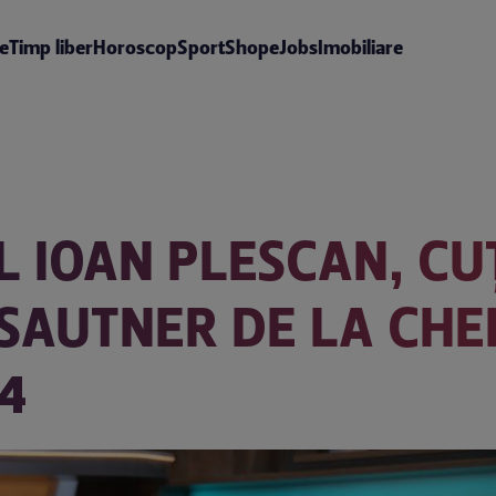
te
Timp liber
Horoscop
Sport
Shop
eJobs
Imobiliare
L IOAN PLESCAN, CU
SAUTNER DE LA CHEF
14