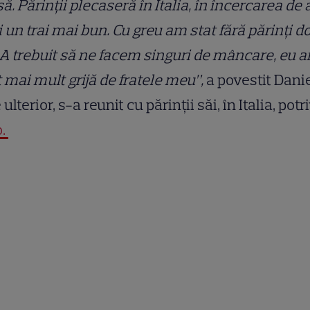
ă. Părinții plecaseră în Italia, în încercarea de 
i un trai mai bun. Cu greu am stat fără părinți do
 A trebuit să ne facem singuri de mâncare, eu 
 mai mult grijă de fratele meu”,
a povestit Danie
 ulterior, s-a reunit cu părinții săi, în Italia, potr
o.