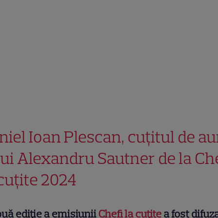
niel Ioan Plescan, cuțitul de au
 lui Alexandru Sautner de la Ch
 cuțite 2024
uă ediție a emisiunii
Chefi la cuțite
a fost difuz