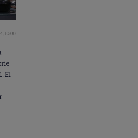
4, 10:00
a
brie
. El
r