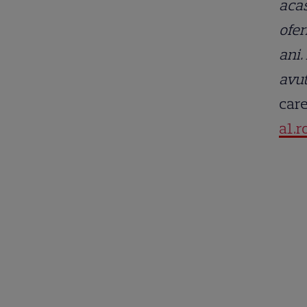
acas
ofer
ani.
avut
care
a1.r