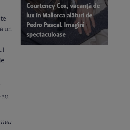
Courteney Cox, vacanță de
lux în Mallorca alături de
ste
Pedro Pascal. Imagini
ca un
spectaculoase
el
de
r
s-au
 meu