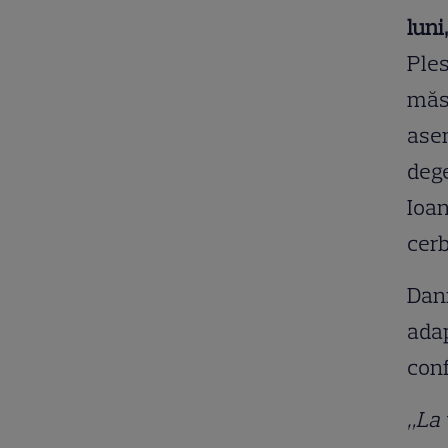
luni
Ples
măsu
asem
dege
Ioan
cerb
Dani
adap
conf
„La 