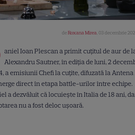
de
Roxana Mirea
,
03 decembrie 202
D
aniel Ioan Plescan a primit cuțitul de aur de l
Alexandru Sautner, în ediția de luni, 2 decem
, a emisiunii Chefi la cuțite, difuzată la Antena 1
erge direct în etapa battle-urilor între echipe.
el a dezvăluit că locuiește în Italia de 18 ani, da
tarea nu a fost deloc ușoară.