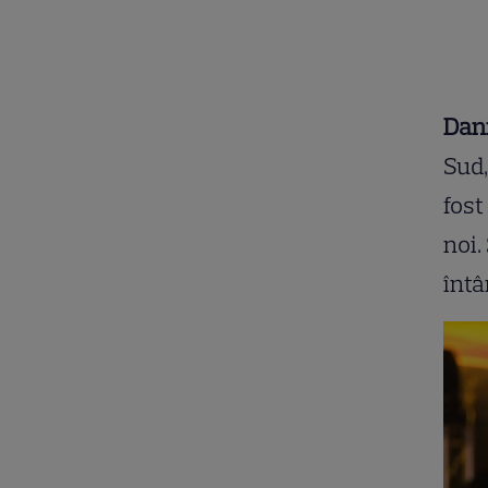
Dani
Sud,
fost
noi.
întâ