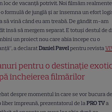
n loc de vacanță potrivit. Noi filmăm realmente
-o formulă de junglă și ar însemna un efort logi
a să vină când eu am treabă. De gândit m-am
it însă să mergem separat. E totuși destul de di
mbini un proiect nou care abia începe cu o
nță”, a declarat
Daniel Pavel
pentru revista
VI
anuri pentru o destinație exoti
pă încheierea filmărilor
ebat despre momentul în care se vor bucura d
 liber împreună, prezentatorul de la
PRO TV
a