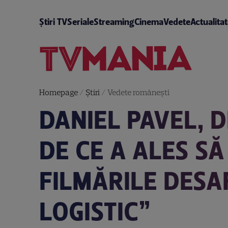
Știri TV
Seriale
Streaming
Cinema
Vedete
Actualita
Homepage
/
Știri
/
Vedete româneşti
DANIEL PAVEL, D
DE CE A ALES SĂ 
FILMĂRILE DESA
LOGISTIC”