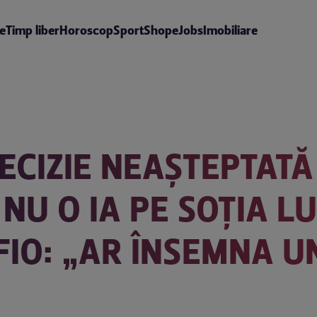
te
Timp liber
Horoscop
Sport
Shop
eJobs
Imobiliare
ECIZIE NEAȘTEPTATĂ
NU O IA PE SOȚIA LU
FIO: „AR ÎNSEMNA U