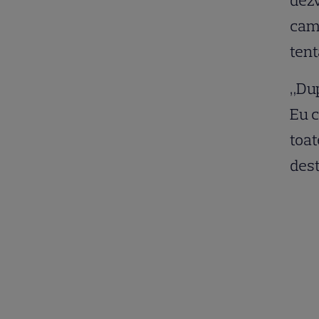
dezv
came
tent
„Dup
Eu c
toat
dest