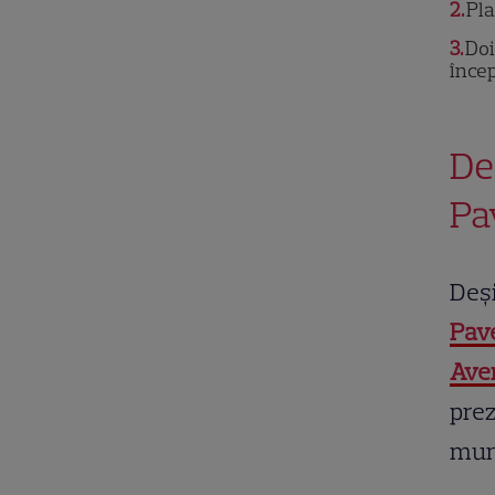
2
Pla
3
Doi
înce
De
Pa
Deși
Pav
Ave
prez
mun