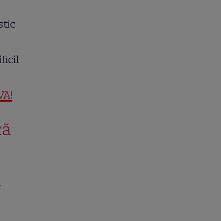
stic
ficil
VA!
că
e