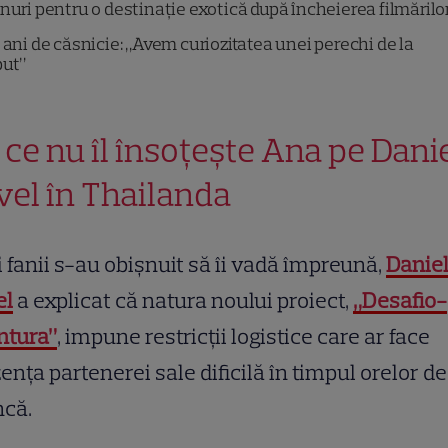
nuri pentru o destinație exotică după încheierea filmărilo
 ani de căsnicie: „Avem curiozitatea unei perechi de la
put”
 ce nu îl însoțește Ana pe Dani
vel în Thailanda
 fanii s-au obișnuit să îi vadă împreună,
Danie
el
a explicat că natura noului proiect,
„Desafio-
ntura”
, impune restricții logistice care ar face
ența partenerei sale dificilă în timpul orelor de
că.