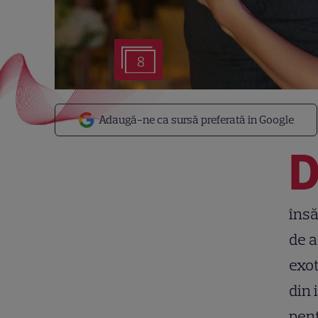
8
Adaugă-ne ca sursă preferată în Google
însă
de a
exot
din 
pent