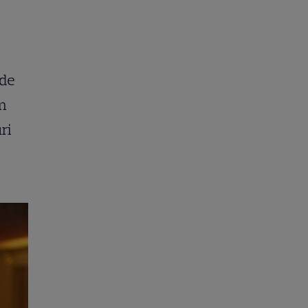
 de
am
ri