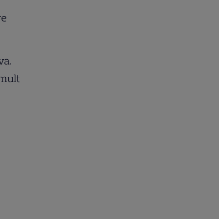
re
va.
 mult