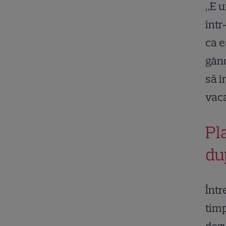
„E u
într
ca e
gând
să î
vaca
Pl
du
Într
timp