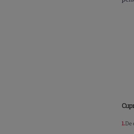
Cup
1
De c