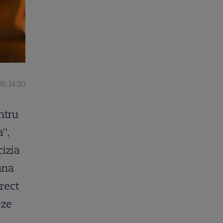
6, 14:30
ntru
a”,
cizia
 una
irect
eze
.