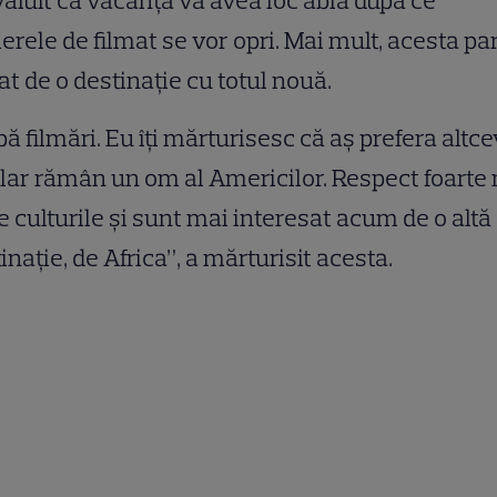
ăluit că vacanța va avea loc abia după ce
rele de filmat se vor opri. Mai mult, acesta pa
at de o destinație cu totul nouă.
ă filmări. Eu îți mărturisesc că aș prefera altce
lar rămân un om al Americilor. Respect foarte
e culturile și sunt mai interesat acum de o altă
inație, de Africa”, a mărturisit acesta.