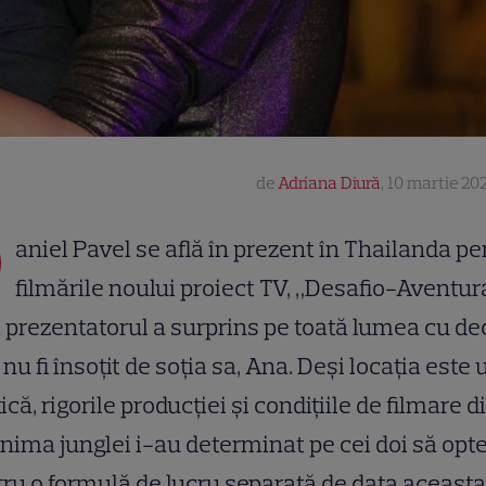
de
Adriana Diură
,
10 martie 202
D
aniel Pavel se află în prezent în Thailanda pe
filmările noului proiect TV, „Desafio-Aventur
 prezentatorul a surprins pe toată lumea cu de
 nu fi însoțit de soția sa, Ana. Deși locația este
ică, rigorile producției și condițiile de filmare d
inima junglei i-au determinat pe cei doi să opt
ru o formulă de lucru separată de data aceasta