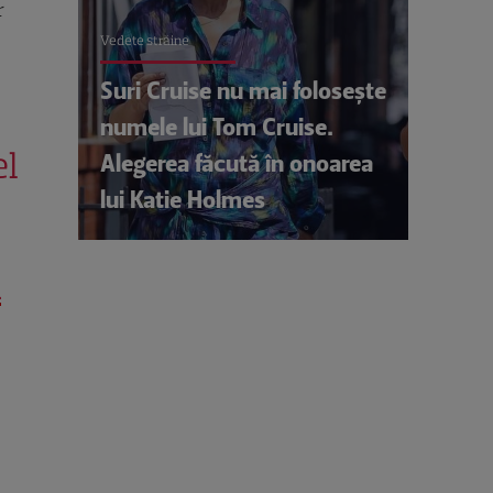
r
Vedete străine
Suri Cruise nu mai folosește
numele lui Tom Cruise.
el
Alegerea făcută în onoarea
lui Katie Holmes
l