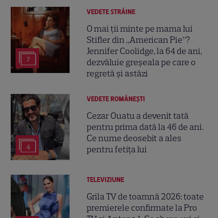
VEDETE STRĂINE
O mai ții minte pe mama lui
Stifler din „American Pie”?
Jennifer Coolidge, la 64 de ani,
7
dezvăluie greșeala pe care o
regretă și astăzi
VEDETE ROMÂNEŞTI
Cezar Ouatu a devenit tată
pentru prima dată la 46 de ani.
Ce nume deosebit a ales
4
pentru fetița lui
TELEVIZIUNE
Grila TV de toamnă 2026: toate
premierele confirmate la Pro