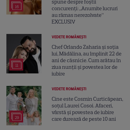
spune despre foștii
16
concurenți: „Anumite lucruri
au rămas nerezolvate”
EXCLUSIV
VEDETE ROMÂNEŞTI
Chef Orlando Zaharia și soția
lui, Mădălina, au împlinit 22 de
ani de căsnicie. Cum arătau în
11
ziua nunții și povestea lor de
iubire
VEDETE ROMÂNEŞTI
Cine este Cosmin Curticăpean,
soțul Laurei Cosoi. Afaceri,
vârstă și povestea de iubire
29
care durează de peste 10 ani