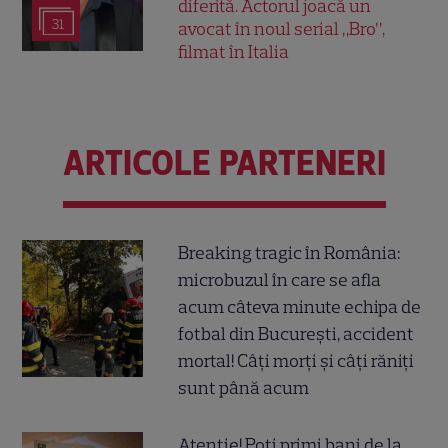
diferită. Actorul joacă un
31
avocat în noul serial „Bro”,
filmat în Italia
ARTICOLE PARTENERI
Breaking tragic în România:
microbuzul în care se afla
acum câteva minute echipa de
fotbal din București, accident
mortal! Câți morți și câți răniți
sunt până acum
Atenție! Poți primi bani de la