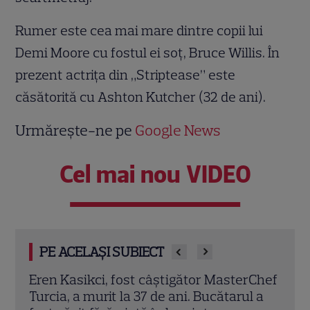
Rumer este cea mai mare dintre copii lui
Demi Moore cu fostul ei soţ, Bruce Willis. În
prezent actriţa din „Striptease” este
căsătorită cu Ashton Kutcher (32 de ani).
Urmărește-ne pe
Google News
Cel mai nou VIDEO
PE ACELAȘI SUBIECT
rChef
Trei cupluri revin la „Insula Iubirii –
Chel
l a
Reuniuni”. Ce se întâmplă când se
de A