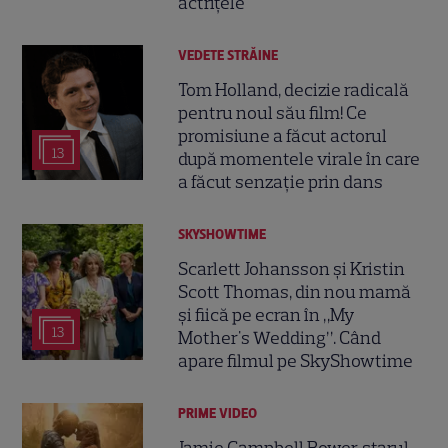
actrițele
VEDETE STRĂINE
Tom Holland, decizie radicală
pentru noul său film! Ce
promisiune a făcut actorul
13
după momentele virale în care
a făcut senzație prin dans
SKYSHOWTIME
Scarlett Johansson și Kristin
Scott Thomas, din nou mamă
și fiică pe ecran în „My
13
Mother's Wedding”. Când
apare filmul pe SkyShowtime
PRIME VIDEO