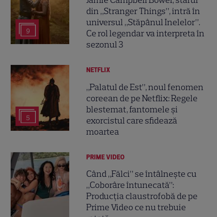
Jamie Campbell Bower, starul
din „Stranger Things”, intră în
universul „Stăpânul Inelelor”.
9
Ce rol legendar va interpreta în
sezonul 3
NETFLIX
„Palatul de Est”, noul fenomen
coreean de pe Netflix: Regele
blestemat, fantomele și
5
exorcistul care sfidează
moartea
PRIME VIDEO
Când „Fălci” se întâlnește cu
„Coborâre întunecată”:
Producția claustrofobă de pe
Prime Video ce nu trebuie