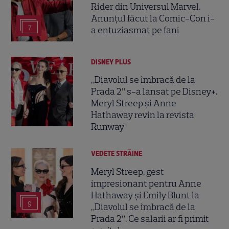
Rider din Universul Marvel.
Anunțul făcut la Comic-Con i-
7
a entuziasmat pe fani
DISNEY PLUS
„Diavolul se îmbracă de la
Prada 2” s-a lansat pe Disney+.
Meryl Streep și Anne
Hathaway revin la revista
Runway
VEDETE STRĂINE
Meryl Streep, gest
impresionant pentru Anne
Hathaway și Emily Blunt la
9
„Diavolul se îmbracă de la
Prada 2”. Ce salarii ar fi primit