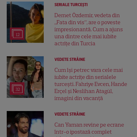
SERIALE TURCEŞTI
Demet Özdemir, vedeta din
„Fata din vis”, are o poveste
impresionantă. Cum a ajuns
12
una dintre cele mai iubite
actrițe din Turcia
VEDETE STRĂINE
Cum își petrec vara cele mai
iubite actrițe din serialele
turcești. Fahriye Evcen, Hande
32
Erçel și Neslihan Atagül,
imagini din vacanță
VEDETE STRĂINE
Can Yaman revine pe ecrane
într-o ipostază complet