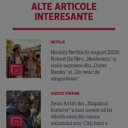
ALTE ARTICOLE
INTERESANTE
NETFLIX
Noutăți Netflix în august 2026:
Robert De Niro, „Nosferatu” și
noile sezoane din „Outer
16
Banks” și „Un veac de
singurătate”
VEDETE STRĂINE
Sean Astin din „Stăpânul
Inelelor” a fost nevoit să își
vândă casa din cauza
14
salariului mic: Câți bani a