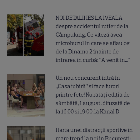
NOI DETALII IES LA IVEALĂ
despre accidentul rutier de la
Câmpulung. Ce viteză avea
microbuzul în care se aflau cei
de la Dinamo 2 înainte de
intrarea în curbă: "A venit în..."
Un nou concurent intră în
„Casa iubirii” și face furori
printre fete! Nu ratați ediția de
sâmbătă, 1 august, difuzată de
la 16:00 și 19:00, la Kanal D
Harta unei distracții sportive în
mare trend la noi în București: