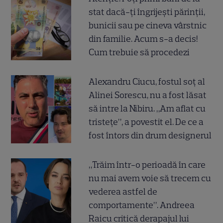
stat dacă-ți îngrijești părinții,
bunicii sau pe cineva vârstnic
din familie. Acum s-a decis!
Cum trebuie să procedezi
Alexandru Ciucu, fostul soț al
Alinei Sorescu, nu a fost lăsat
să intre la Nibiru. „Am aflat cu
tristețe”, a povestit el. De ce a
fost întors din drum designerul
„Trăim într-o perioadă în care
nu mai avem voie să trecem cu
vederea astfel de
comportamente”. Andreea
Raicu critică derapajul lui