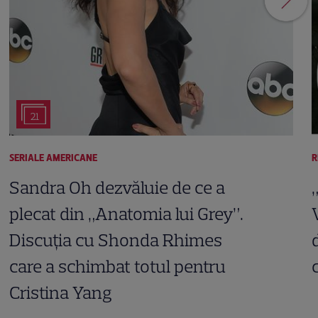
21
SERIALE AMERICANE
R
Sandra Oh dezvăluie de ce a
plecat din „Anatomia lui Grey”.
Discuția cu Shonda Rhimes
care a schimbat totul pentru
Cristina Yang