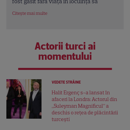
întâlnesc din nou cu Radu Vâlcan
ches
Citește mai multe
Citeș
Actorii turci ai
momentului
VEDETE STRĂINE
Halit Ergenç s-a lansat în
afaceri la Londra: Actorul din
„Suleyman Magnificul” a
deschis o rețea de plăcintării
turcești