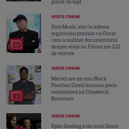
primit de fapt
VEDETE STRĂINE
Elon Musk, atac la adresa
regizorului premiat cu Oscar
care a realizat documentarul
14
despre viața sa. Filmul are 232
de minute
VEDETE STRĂINE
Marvel are un nou Black
Panther. David Jonsson preia
moștenirea lui Chadwick
3
Boseman
VEDETE STRĂINE
Ryan Gosling este noul Ghost