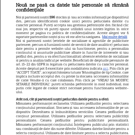
Nouă ne pasă ca datele tale personale să rămână
Libertatea
confidențiale
Libertatea pentru femei
Noi și partenerii noștri
596
stocăm și/sau accesăm informații pe dispozitivul
dvs., precum identificatorii cookie unici pentru prelucrarea datelor cu
GSP
caracter personal. Puteți accepta sau gestiona preferințele dvs. făcând clic
mai jos, respectiv vă puteți opune utilizării unui interes legitim în orice
Știri mondene
moment pe pagina cu politica de confidențialitate. Aceste alegeri vor fi
raportate partenerilor noștri și nu vă vor afecta navigarea.
Mai multe detalii
Noi si partenerii nostri (retelele de socializare si agentiile de publicitate
Avantaje
partenere, precum si furnizorii nostri de servicii de date analitice) prelucram
date pentru a permite website-ului sa functioneze, pentru a personaliza
Elle
continutul si anunturile publicitare afisate in functie de interesele si/sau
profilul dvs., pentru a va oferi functionalitati aferente retelelor de socializare
Unica
si pentru a analiza traficul pe website. Beneficiati de drepturile prevazute de
art. 15-22 din GDPR in legatura cu prelucrarea datelor cu caracter personal.
Retete practice
Aceste drepturi pot fi exercitate prin modalitatea indicata
aici
. Prin click pe
“ACCEPT TOATE”, acceptati folosirea tuturor Tehnologiilor de tip Cookie, care
implica inclusiv acceptul dvs. cu privire la stocarea/accesarea informatiilor
de catre Vendor-ii cu care colaboram. Prin click pe “VREAU SA MODIFIC
SETARILE INDIVIDUAL” puteti schimba preferintele in mod individual, mai
URMĂREȘTE-NE PE
putin cele legate de cookie strict necesare pentru functionarea website-
ului.
Atât noi, cât și partenerii noștri prelucrăm datele pentru a oferi:
Măsurarea performanței reclamelor. Utilizarea profilurilor pentru selectarea
conținutului personalizat. Stocarea și/sau accesarea informațiilor de pe un
dispozitiv. Dezvoltarea și îmbunătățirea serviciilor. Crearea profilurilor de
conținut personalizat. Utilizarea profilurilor pentru selectarea publicității
Copyright
2026
Ringier Romania – Toate Drepturile rezervate
personalizate. Crearea profilurilor pentru publicitate personalizată.
Măsurarea performanței conținutului. Înțelegerea publicului prin statistici
sau combinații de date din surse diferite. Utilizarea datelor limitate pentru a
selecta conținutul. Utilizarea de date limitate pentru a selecta publicitatea.