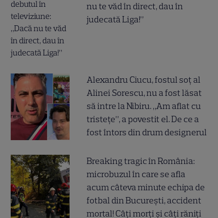
nu te văd în direct, dau în
judecată Liga!”
Alexandru Ciucu, fostul soț al
Alinei Sorescu, nu a fost lăsat
să intre la Nibiru. „Am aflat cu
tristețe”, a povestit el. De ce a
fost întors din drum designerul
Breaking tragic în România:
microbuzul în care se afla
acum câteva minute echipa de
fotbal din București, accident
mortal! Câți morți și câți răniți