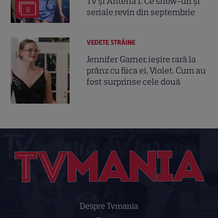
TV și Antena 1. Ce show-uri și
9
seriale revin din septembrie
VEDETE STRĂINE
Jennifer Garner, ieșire rară la
prânz cu fiica ei, Violet. Cum au
fost surprinse cele două
Despre Tvmania