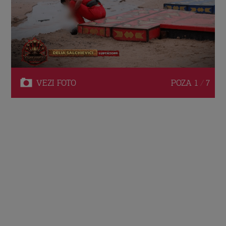
VEZI
FOTO
POZA
1 / 7