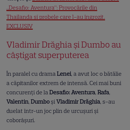
„Desafio: Aventura”: Provocările din
Thailanda și probele care l-au îngrozit.
EXCLUSIV
Vladimir Drăghia și Dumbo au
câștigat superputerea
În paralel cu drama
Lenei
, a avut loc o bătălie
a căpitanilor extrem de intensă. Cei mai buni
concurenți de la
Desafio: Aventura
,
Rafa
,
Valentin
,
Dumbo
și
Vladimir Drăghia
, s-au
duelat într-un joc plin de urcușuri și
coborâșuri.