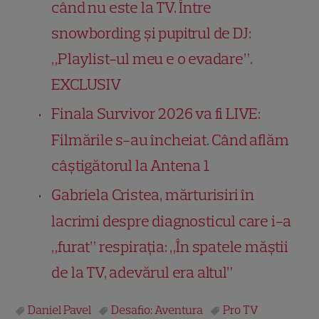
când nu este la TV. Între
snowbording și pupitrul de DJ:
„Playlist-ul meu e o evadare”.
EXCLUSIV
Finala Survivor 2026 va fi LIVE:
Filmările s-au încheiat. Când aflăm
câștigătorul la Antena 1
Gabriela Cristea, mărturisiri în
lacrimi despre diagnosticul care i-a
„furat” respirația: „În spatele măștii
de la TV, adevărul era altul”
Daniel Pavel
Desafio: Aventura
Pro TV