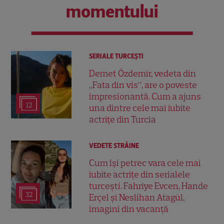
momentului
SERIALE TURCEŞTI
Demet Özdemir, vedeta din
„Fata din vis”, are o poveste
impresionantă. Cum a ajuns
12
una dintre cele mai iubite
actrițe din Turcia
VEDETE STRĂINE
Cum își petrec vara cele mai
iubite actrițe din serialele
turcești. Fahriye Evcen, Hande
32
Erçel și Neslihan Atagül,
imagini din vacanță