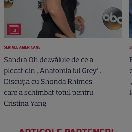
21
SERIALE AMERICANE
S
Sandra Oh dezvăluie de ce a
plecat din „Anatomia lui Grey”.
Discuția cu Shonda Rhimes
care a schimbat totul pentru
Cristina Yang