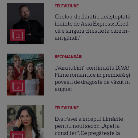
TELEVIZIUNE
Cheloo, declarație neașteptată
înainte de Asia Express: „Cred
că e singura chestie la care m-
12
am gândit”
RECOMANDĂRI
„Vara iubirii” continuă la DIVA!
Filme romantice în premieră și
povești de dragoste de văzut în
5
august
TELEVIZIUNE
Eva Pavel a început filmările
pentru noul sezon „Apel la
consilier”. Ce pregătește la