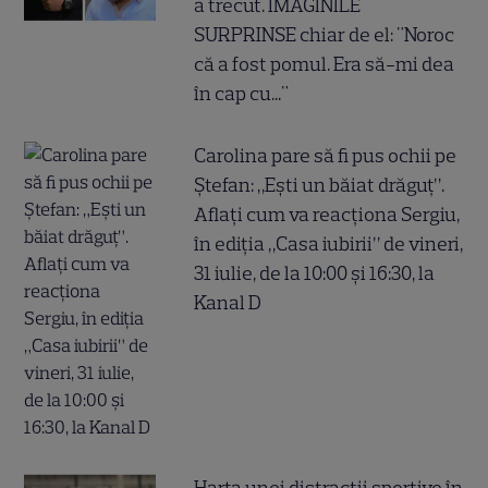
a trecut. IMAGINILE
SURPRINSE chiar de el: "Noroc
că a fost pomul. Era să-mi dea
în cap cu..."
Carolina pare să fi pus ochii pe
Ștefan: „Ești un băiat drăguț”.
Aflați cum va reacționa Sergiu,
în ediția „Casa iubirii” de vineri,
31 iulie, de la 10:00 și 16:30, la
Kanal D
Harta unei distracții sportive în