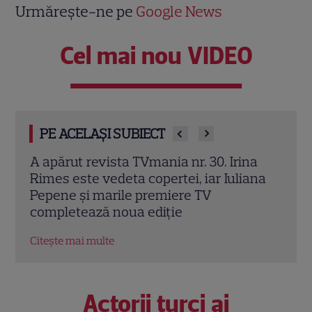
Urmărește-ne pe
Google News
Cel mai nou VIDEO
PE ACELAȘI SUBIECT
d se
A apărut revista TVmania nr. 30. Irina
Irin
ză în
Rimes este vedeta copertei, iar Iuliana
sezo
Pepene și marile premiere TV
schi
completează noua ediție
EXC
Citește mai multe
Citeș
Actorii turci ai