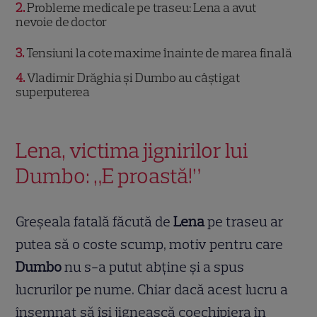
2
Probleme medicale pe traseu: Lena a avut
nevoie de doctor
3
Tensiuni la cote maxime înainte de marea finală
4
Vladimir Drăghia și Dumbo au câștigat
superputerea
Lena, victima jignirilor lui
Dumbo: „E proastă!”
Greșeala fatală făcută de
Lena
pe traseu ar
putea să o coste scump, motiv pentru care
Dumbo
nu s-a putut abține și a spus
lucrurilor pe nume. Chiar dacă acest lucru a
însemnat să își jignească coechipiera în