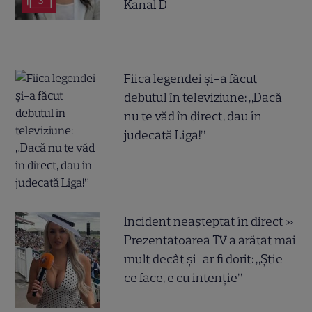
3
Kanal D
Fiica legendei și-a făcut
debutul în televiziune: „Dacă
nu te văd în direct, dau în
judecată Liga!”
Incident neașteptat în direct »
Prezentatoarea TV a arătat mai
mult decât și-ar fi dorit: „Știe
ce face, e cu intenție”