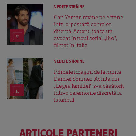
VEDETE STRĂINE
Can Yaman revine pe ecrane
într-o ipostază complet
diferită. Actorul joacă un
31
avocat în noul serial „Bro”,
filmat în Italia
VEDETE STRĂINE
Primele imagini de la nunta
Damlei Sönmez. Actrița din
„Legea familiei” s-a căsătorit
13
într-o ceremonie discretă la
Istanbul
ARTICOLE PARTENERI