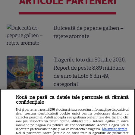
ARTICOLE PARTENERI
Dulceață de pepene galben –
rețete aromate
Tragerile loto din 30 iulie 2026.
Report de peste 8,89 milioane
de euro la Loto 6 din 49,
categoria I
Nouă ne pasă ca datele tale personale să rămână
confidențiale
De ce să nu arunci semințele
Noi și partenerii noștri
596
stocăm și/sau accesăm informații pe dispozitivul
dvs., precum identificatorii cookie unici pentru prelucrarea datelor cu
de la pepenele roșu – ce
caracter personal. Puteți accepta sau gestiona preferințele dvs. făcând clic
mai jos, respectiv vă puteți opune utilizării unui interes legitim în orice
moment pe pagina cu politica de confidențialitate. Aceste alegeri vor fi
beneficii au
raportate partenerilor noștri și nu vă vor afecta navigarea.
Mai multe detalii
Noi si partenerii nostri (retelele de socializare si agentiile de publicitate