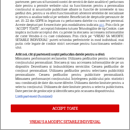
partenere, precum si furnizorii nostri de servicii de date analitice) prelucram
date pentru a permite website-ului sa functioneze, pentru a personaliza
continutul si anunturile publicitare afisate in functie de interesele si/sau
profilul dvs., pentru a va oferi functionalitati aferente retelelor de socializare
si pentru a analiza traficul pe website. Beneficiati de drepturile prevazute de
Ghidul udării corecte pe timp
art. 15-22 din GDPR in legatura cu prelucrarea datelor cu caracter personal.
Aceste drepturi pot fi exercitate prin modalitatea indicata
aici
. Prin click pe
de caniculă: când, cât şi cum
“ACCEPT TOATE”, acceptati folosirea tuturor Tehnologiilor de tip Cookie, care
implica inclusiv acceptul dvs. cu privire la stocarea/accesarea informatiilor
udăm plantele
de catre Vendor-ii cu care colaboram. Prin click pe “VREAU SA MODIFIC
SETARILE INDIVIDUAL” puteti schimba preferintele in mod individual, mai
putin cele legate de cookie strict necesare pentru functionarea website-
ului.
Atât noi, cât și partenerii noștri prelucrăm datele pentru a oferi:
Măsurarea performanței reclamelor. Utilizarea profilurilor pentru selectarea
conținutului personalizat. Stocarea și/sau accesarea informațiilor de pe un
dispozitiv. Dezvoltarea și îmbunătățirea serviciilor. Crearea profilurilor de
conținut personalizat. Utilizarea profilurilor pentru selectarea publicității
personalizate. Crearea profilurilor pentru publicitate personalizată.
ALTE ARTICOLE
Măsurarea performanței conținutului. Înțelegerea publicului prin statistici
sau combinații de date din surse diferite. Utilizarea datelor limitate pentru a
INTERESANTE
selecta conținutul. Utilizarea de date limitate pentru a selecta publicitatea.
Date precise de geolocație și identificarea prin scanarea dispozitivului.
Listă parteneri (furnizori)
ACCEPT TOATE
NETFLIX
VREAU SA MODIFIC SETARILE INDIVIDUAL
Noutăți Netflix în august 2026: