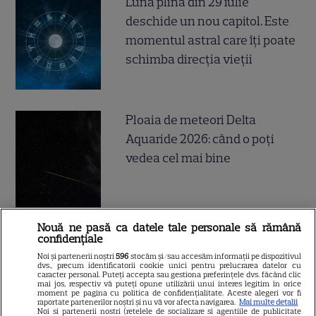
Luna plină din 29 iulie
deschide un nou capitol. Este
momentul astral care îți poate
schimba direcția vieții
Ploaia de meteori Delta
Aquaride 2026: când o poți
vedea cel mai bine
Nouă ne pasă ca datele tale personale să rămână
Câte calorii are pepenele roșu
confidențiale
– beneficii și contraindicații
Noi și partenerii noștri
596
stocăm și/sau accesăm informații pe dispozitivul
dvs., precum identificatorii cookie unici pentru prelucrarea datelor cu
caracter personal. Puteți accepta sau gestiona preferințele dvs. făcând clic
mai jos, respectiv vă puteți opune utilizării unui interes legitim în orice
moment pe pagina cu politica de confidențialitate. Aceste alegeri vor fi
raportate partenerilor noștri și nu vă vor afecta navigarea.
Mai multe detalii
Noi si partenerii nostri (retelele de socializare si agentiile de publicitate