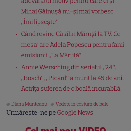
adevăratul motiv pentru care el și
Mihai Găinușă nu-și mai vorbesc.
„Îmi lipsește”
Când revine Cătălin Măruță la TV. Ce
mesaj are Adela Popescu pentru fanii
emisiunii „La Măruță”
Annie Wersching din serialul „24”,
„Bosch”, „Picard” a murit la 45 de ani.
Actrița suferea de o boală incurabilă
Diana Munteanu
Vedete in costum de baie
Urmărește-ne pe
Google News