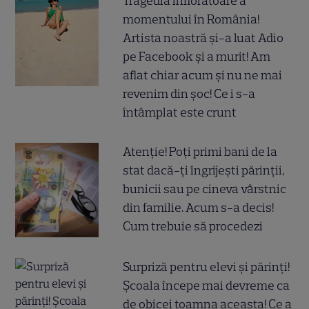
Tragedia înfiorătoare a
momentului în România!
Artista noastră și-a luat Adio
pe Facebook și a murit! Am
aflat chiar acum și nu ne mai
revenim din șoc! Ce i s-a
întâmplat este crunt
Atenție! Poți primi bani de la
stat dacă-ți îngrijești părinții,
bunicii sau pe cineva vârstnic
din familie. Acum s-a decis!
Cum trebuie să procedezi
Surpriză pentru elevi și părinți!
Școala începe mai devreme ca
de obicei toamna aceasta! Ce a