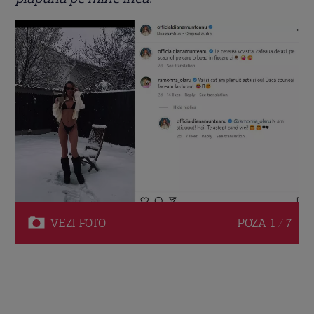
VEZI
FOTO
POZA
1 / 7