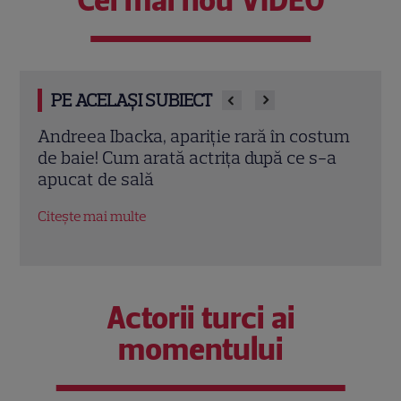
Cel mai nou VIDEO
PE ACELAȘI SUBIECT
stum
Sofia Vergara, apariție spectaculoasă în
Ada 
-a
costum de baie la 54 de ani. Cum s-a
răsf
distrat actrița în Italia
tran
Citește mai multe
Citeș
Actorii turci ai
momentului