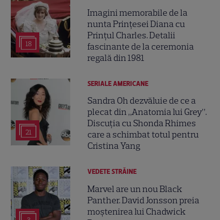
Imagini memorabile de la
nunta Prințesei Diana cu
Prințul Charles. Detalii
18
fascinante de la ceremonia
regală din 1981
SERIALE AMERICANE
Sandra Oh dezvăluie de ce a
plecat din „Anatomia lui Grey”.
Discuția cu Shonda Rhimes
21
care a schimbat totul pentru
Cristina Yang
VEDETE STRĂINE
Marvel are un nou Black
Panther. David Jonsson preia
moștenirea lui Chadwick