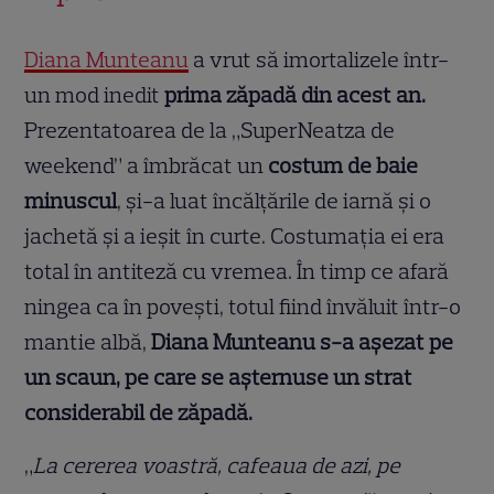
Diana Munteanu
a vrut să imortalizele într-
un mod inedit
prima zăpadă din acest an.
Prezentatoarea de la „SuperNeatza de
weekend” a îmbrăcat un
costum de baie
minuscul
, și-a luat încălțările de iarnă și o
jachetă și a ieșit în curte. Costumația ei era
total în antiteză cu vremea. În timp ce afară
ningea ca în povești, totul fiind învăluit într-o
mantie albă,
Diana Munteanu s-a așezat pe
un scaun, pe care se așternuse un strat
considerabil de zăpadă.
„
La cererea voastră, cafeaua de azi, pe