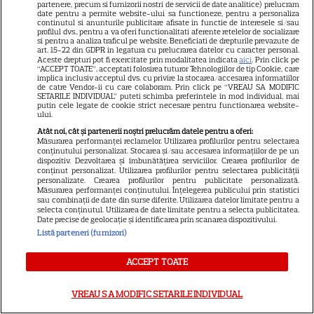
partenere, precum si furnizorii nostri de servicii de date analitice) prelucram
date pentru a permite website-ului sa functioneze, pentru a personaliza
continutul si anunturile publicitare afisate in functie de interesele si/sau
profilul dvs., pentru a va oferi functionalitati aferente retelelor de socializare
si pentru a analiza traficul pe website. Beneficiati de drepturile prevazute de
art. 15-22 din GDPR in legatura cu prelucrarea datelor cu caracter personal.
Aceste drepturi pot fi exercitate prin modalitatea indicata
aici
. Prin click pe
ALTE ARTICOLE
“ACCEPT TOATE”, acceptati folosirea tuturor Tehnologiilor de tip Cookie, care
implica inclusiv acceptul dvs. cu privire la stocarea/accesarea informatiilor
INTERESANTE
de catre Vendor-ii cu care colaboram. Prin click pe “VREAU SA MODIFIC
SETARILE INDIVIDUAL” puteti schimba preferintele in mod individual, mai
putin cele legate de cookie strict necesare pentru functionarea website-
ului.
Atât noi, cât și partenerii noștri prelucrăm datele pentru a oferi:
Măsurarea performanței reclamelor. Utilizarea profilurilor pentru selectarea
conținutului personalizat. Stocarea și/sau accesarea informațiilor de pe un
VEDETE STRĂINE
dispozitiv. Dezvoltarea și îmbunătățirea serviciilor. Crearea profilurilor de
conținut personalizat. Utilizarea profilurilor pentru selectarea publicității
personalizate. Crearea profilurilor pentru publicitate personalizată.
Ryan Gosling este noul Ghost
Măsurarea performanței conținutului. Înțelegerea publicului prin statistici
Rider din Universul Marvel.
sau combinații de date din surse diferite. Utilizarea datelor limitate pentru a
selecta conținutul. Utilizarea de date limitate pentru a selecta publicitatea.
Anunțul făcut la Comic-Con i-
Date precise de geolocație și identificarea prin scanarea dispozitivului.
7
a entuziasmat pe fani
Listă parteneri (furnizori)
ACCEPT TOATE
DISNEY PLUS
VREAU SA MODIFIC SETARILE INDIVIDUAL
„Diavolul se îmbracă de la