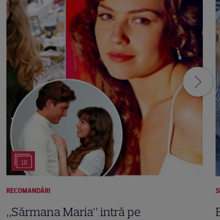
18
RECOMANDĂRI
S
„Sărmana Maria” intră pe