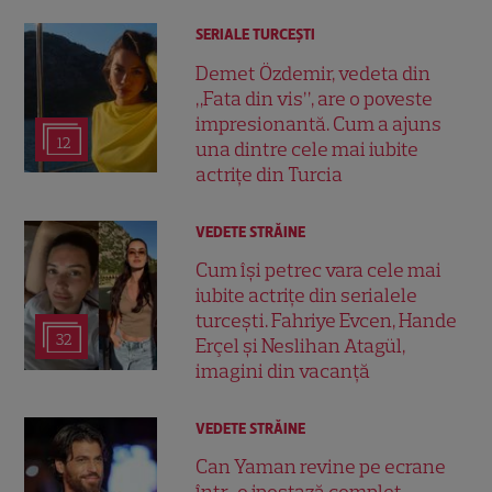
SERIALE TURCEŞTI
Demet Özdemir, vedeta din
„Fata din vis”, are o poveste
impresionantă. Cum a ajuns
12
una dintre cele mai iubite
actrițe din Turcia
VEDETE STRĂINE
Cum își petrec vara cele mai
iubite actrițe din serialele
turcești. Fahriye Evcen, Hande
32
Erçel și Neslihan Atagül,
imagini din vacanță
VEDETE STRĂINE
Can Yaman revine pe ecrane