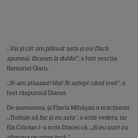
„
Vai și cât am plănuit asta și eu! Dacă
spuneai, făceam la dublu!”
, a fost reacția
Ramonei Olaru.
„
N-am știuuuut! Hai! Te aștept când vrei!”,
a
fost răspunsul Dianei.
De asemenea, și Flavia Mihășan a reacționat.
„Trebuie să fac și eu asta”,
a scris vedeta, iar
Ela Crăciun i-a scris Dianei că: „
Și eu sunt cu
plapuna pe mine încă.”