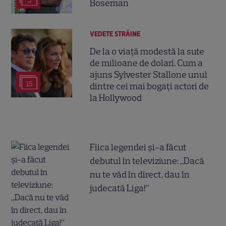
3
Boseman
VEDETE STRĂINE
De la o viață modestă la sute
de milioane de dolari. Cum a
ajuns Sylvester Stallone unul
15
dintre cei mai bogați actori de
la Hollywood
Fiica legendei și-a făcut
debutul în televiziune: „Dacă
nu te văd în direct, dau în
judecată Liga!”