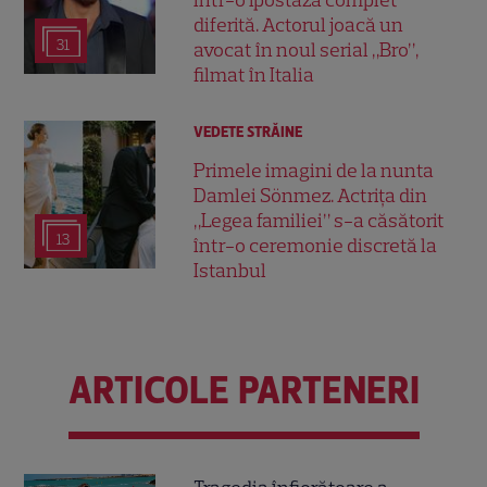
într-o ipostază complet
diferită. Actorul joacă un
31
avocat în noul serial „Bro”,
filmat în Italia
VEDETE STRĂINE
Primele imagini de la nunta
Damlei Sönmez. Actrița din
„Legea familiei” s-a căsătorit
13
într-o ceremonie discretă la
Istanbul
ARTICOLE PARTENERI