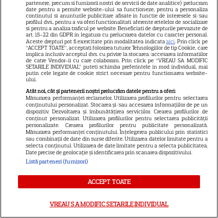
partenere, precum si furnizorii nostri de servicii de date analitice) prelucram
ani de căsnicie. Cum arătau în
date pentru a permite website-ului sa functioneze, pentru a personaliza
continutul si anunturile publicitare afisate in functie de interesele si/sau
11
ziua nunții și povestea lor de
profilul dvs., pentru a va oferi functionalitati aferente retelelor de socializare
si pentru a analiza traficul pe website. Beneficiati de drepturile prevazute de
iubire
art. 15-22 din GDPR in legatura cu prelucrarea datelor cu caracter personal.
Aceste drepturi pot fi exercitate prin modalitatea indicata
aici
. Prin click pe
“ACCEPT TOATE”, acceptati folosirea tuturor Tehnologiilor de tip Cookie, care
implica inclusiv acceptul dvs. cu privire la stocarea/accesarea informatiilor
VEDETE ROMÂNEŞTI
de catre Vendor-ii cu care colaboram. Prin click pe “VREAU SA MODIFIC
SETARILE INDIVIDUAL” puteti schimba preferintele in mod individual, mai
Cine este Cosmin Curticăpean,
putin cele legate de cookie strict necesare pentru functionarea website-
ului.
soțul Laurei Cosoi. Afaceri,
Atât noi, cât și partenerii noștri prelucrăm datele pentru a oferi:
vârstă și povestea de iubire
Măsurarea performanței reclamelor. Utilizarea profilurilor pentru selectarea
29
conținutului personalizat. Stocarea și/sau accesarea informațiilor de pe un
care durează de peste 10 ani
dispozitiv. Dezvoltarea și îmbunătățirea serviciilor. Crearea profilurilor de
conținut personalizat. Utilizarea profilurilor pentru selectarea publicității
personalizate. Crearea profilurilor pentru publicitate personalizată.
Măsurarea performanței conținutului. Înțelegerea publicului prin statistici
VEDETE STRĂINE
sau combinații de date din surse diferite. Utilizarea datelor limitate pentru a
selecta conținutul. Utilizarea de date limitate pentru a selecta publicitatea.
O mai ții minte pe mama lui
Date precise de geolocație și identificarea prin scanarea dispozitivului.
Listă parteneri (furnizori)
Stifler din „American Pie”?
Jennifer Coolidge, la 64 de ani,
ACCEPT TOATE
7
dezvăluie greșeala pe care o
regretă și astăzi
VREAU SA MODIFIC SETARILE INDIVIDUAL