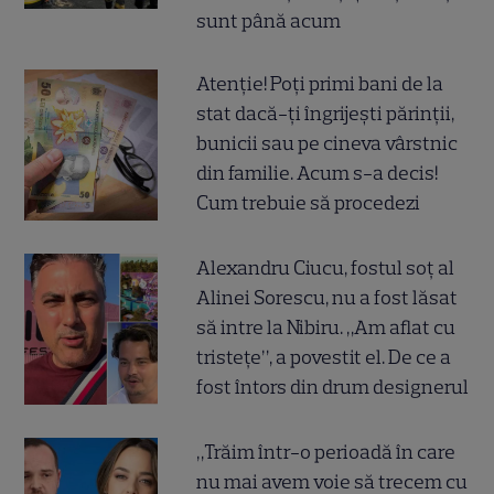
sunt până acum
Atenție! Poți primi bani de la
stat dacă-ți îngrijești părinții,
bunicii sau pe cineva vârstnic
din familie. Acum s-a decis!
Cum trebuie să procedezi
Alexandru Ciucu, fostul soț al
Alinei Sorescu, nu a fost lăsat
să intre la Nibiru. „Am aflat cu
tristețe”, a povestit el. De ce a
fost întors din drum designerul
„Trăim într-o perioadă în care
nu mai avem voie să trecem cu