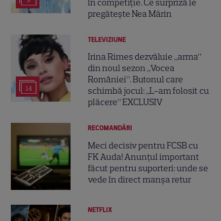
în competiție. Ce surpriză le
pregătește Nea Mărin
TELEVIZIUNE
Irina Rimes dezvăluie „arma”
din noul sezon „Vocea
României”. Butonul care
14
schimbă jocul: „L-am folosit cu
plăcere” EXCLUSIV
RECOMANDĂRI
Meci decisiv pentru FCSB cu
FK Auda! Anunțul important
făcut pentru suporteri: unde se
vede în direct manșa retur
NETFLIX