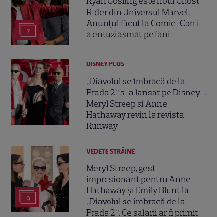
Ryan Gosling este noul Ghost
Rider din Universul Marvel.
Anunțul făcut la Comic-Con i-
7
a entuziasmat pe fani
DISNEY PLUS
„Diavolul se îmbracă de la
Prada 2” s-a lansat pe Disney+.
Meryl Streep și Anne
Hathaway revin la revista
Runway
VEDETE STRĂINE
Meryl Streep, gest
impresionant pentru Anne
Hathaway și Emily Blunt la
9
„Diavolul se îmbracă de la
Prada 2”. Ce salarii ar fi primit