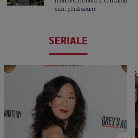
mortal! Câți morți și câți răniți
sunt până acum
SERIALE