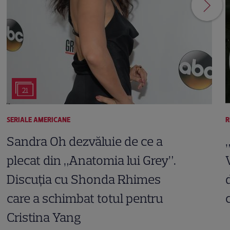
21
SERIALE AMERICANE
R
Sandra Oh dezvăluie de ce a
plecat din „Anatomia lui Grey”.
Discuția cu Shonda Rhimes
care a schimbat totul pentru
Cristina Yang