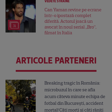
VEDETE STRĂINE
Can Yaman revine pe ecrane
într-o ipostază complet
diferită. Actorul joacă un
31
avocat în noul serial „Bro”,
filmat în Italia
ARTICOLE PARTENERI
Breaking tragic în România:
microbuzul în care se afla
acum câteva minute echipa de
fotbal din București, accident
mortal! Câți morți și câți răniți