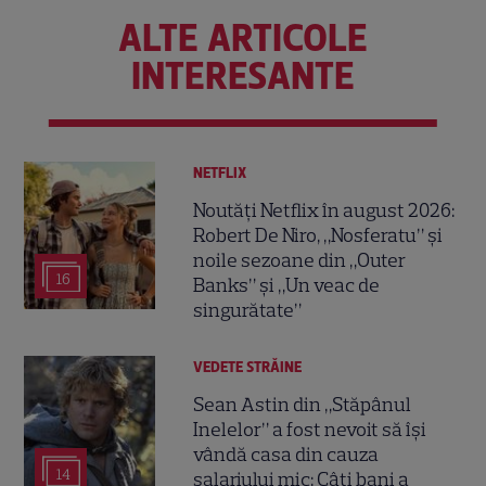
ALTE ARTICOLE
INTERESANTE
NETFLIX
Noutăți Netflix în august 2026:
Robert De Niro, „Nosferatu” și
noile sezoane din „Outer
16
Banks” și „Un veac de
singurătate”
VEDETE STRĂINE
Sean Astin din „Stăpânul
Inelelor” a fost nevoit să își
vândă casa din cauza
14
salariului mic: Câți bani a