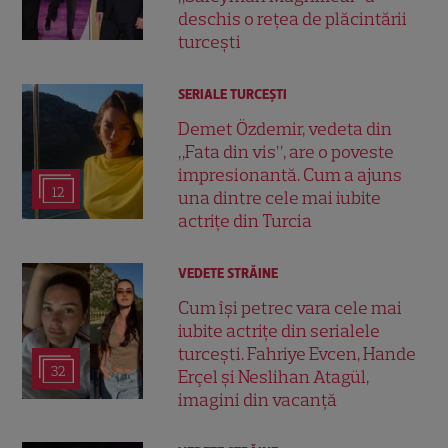
deschis o rețea de plăcintării
turcești
SERIALE TURCEŞTI
Demet Özdemir, vedeta din
„Fata din vis”, are o poveste
impresionantă. Cum a ajuns
12
una dintre cele mai iubite
actrițe din Turcia
VEDETE STRĂINE
Cum își petrec vara cele mai
iubite actrițe din serialele
turcești. Fahriye Evcen, Hande
32
Erçel și Neslihan Atagül,
imagini din vacanță