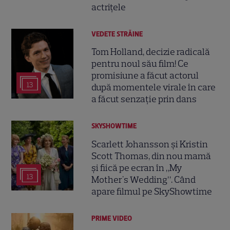
actrițele
VEDETE STRĂINE
Tom Holland, decizie radicală
pentru noul său film! Ce
promisiune a făcut actorul
13
după momentele virale în care
a făcut senzație prin dans
SKYSHOWTIME
Scarlett Johansson și Kristin
Scott Thomas, din nou mamă
și fiică pe ecran în „My
13
Mother's Wedding”. Când
apare filmul pe SkyShowtime
PRIME VIDEO