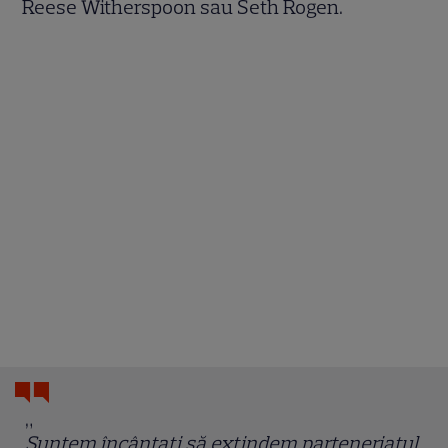
Reese Witherspoon sau Seth Rogen.
„
Suntem încântați să extindem parteneriatul