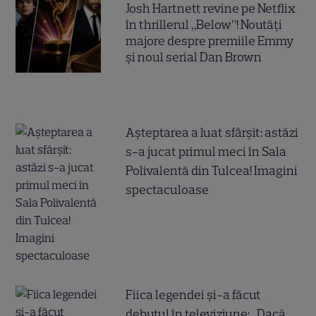
Josh Hartnett revine pe Netflix
în thrillerul „Below”! Noutăți
majore despre premiile Emmy
și noul serial Dan Brown
Așteptarea a luat sfârșit: astăzi
s-a jucat primul meci în Sala
Polivalentă din Tulcea! Imagini
spectaculoase
Fiica legendei și-a făcut
debutul în televiziune: „Dacă