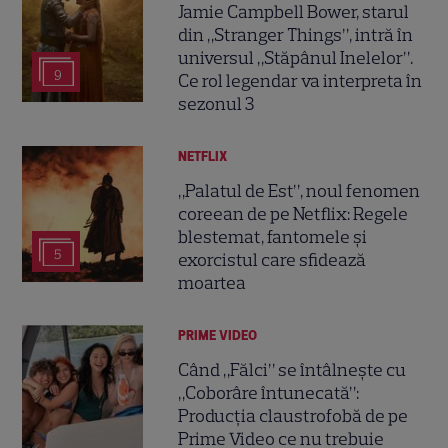
Jamie Campbell Bower, starul
din „Stranger Things”, intră în
universul „Stăpânul Inelelor”.
9
Ce rol legendar va interpreta în
sezonul 3
NETFLIX
„Palatul de Est”, noul fenomen
coreean de pe Netflix: Regele
blestemat, fantomele și
5
exorcistul care sfidează
moartea
PRIME VIDEO
Când „Fălci” se întâlnește cu
„Coborâre întunecată”:
Producția claustrofobă de pe
Prime Video ce nu trebuie