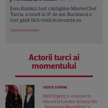
rChef
Trei cupluri revin la „Insula Iubirii –
Chel
l a
Reuniuni”. Ce se întâmplă când se
de A
întâlnesc din nou cu Radu Vâlcan
ches
Citește mai multe
Citeș
Actorii turci ai
momentului
VEDETE STRĂINE
Halit Ergenç s-a lansat în
afaceri la Londra: Actorul din
„Suleyman Magnificul” a