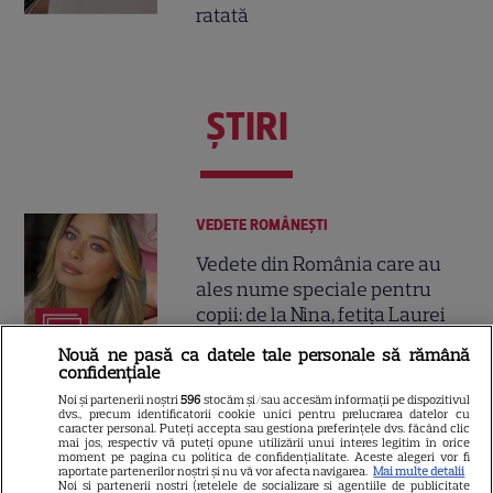
ratată
ŞTIRI
VEDETE ROMÂNEŞTI
Vedete din România care au
ales nume speciale pentru
copii: de la Nina, fetița Laurei
68
Cosoi, la Jessica lui Pepe și
Nouă ne pasă ca datele tale personale să rămână
Josephine a Ginei Pistol
confidențiale
Noi și partenerii noștri
596
stocăm și/sau accesăm informații pe dispozitivul
dvs., precum identificatorii cookie unici pentru prelucrarea datelor cu
VEDETE ROMÂNEŞTI
caracter personal. Puteți accepta sau gestiona preferințele dvs. făcând clic
mai jos, respectiv vă puteți opune utilizării unui interes legitim în orice
moment pe pagina cu politica de confidențialitate. Aceste alegeri vor fi
Chef Orlando Zaharia și soția
raportate partenerilor noștri și nu vă vor afecta navigarea.
Mai multe detalii
lui, Mădălina, au împlinit 22 de
Noi si partenerii nostri (retelele de socializare si agentiile de publicitate